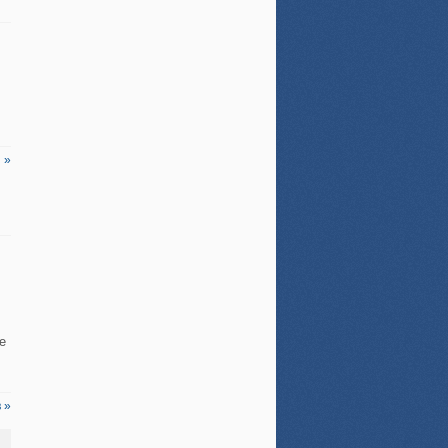
 »
е
 »