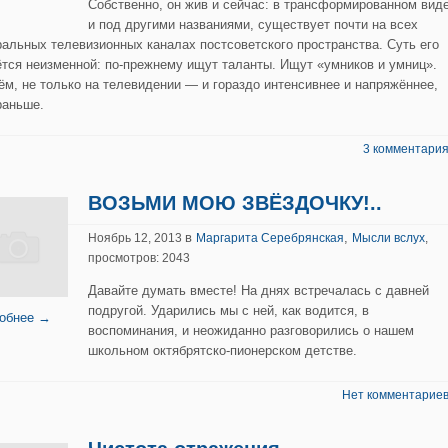
Собственно, он жив и сейчас: в трансформированном вид
и под другими названиями, существует почти на всех
ральных телевизионных каналах постсоветского пространства. Суть его
ётся неизменной: по-прежнему ищут таланты. Ищут «умников и умниц».
ём, не только на телевидении — и гораздо интенсивнее и напряжённее,
раньше.
3 комментария
ВОЗЬМИ МОЮ ЗВЁЗДОЧКУ!..
в
,
Ноябрь 12, 2013
Маргарита Серебрянская
Мысли вслух
,
просмотров: 2043
Давайте думать вместе! На днях встречалась с давней
подругой. Ударились мы с ней, как водится, в
обнее →
воспоминания, и неожиданно разговорились о нашем
школьном октябрятско-пионерском детстве.
Нет комментариев