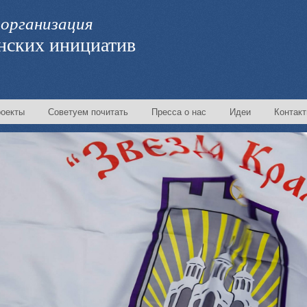
организация
нских инициатив
оекты
Советуем почитать
Пресса о нас
Идеи
Контак