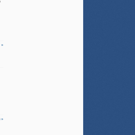
е
 »
 »