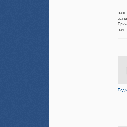
цент
оста
Прич
чем 
Подр