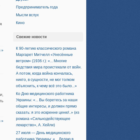
ь
Предприниматель года
Мысли вслух
Кино
я
Свежие новости
К 90-летию классического романа
 »
Маргарет Митчелл «Унесённые
ветром» (1936 г.): «... Многие
бедствия мира проистекали от войн.
А потом, когда война кончалась,
никто, в сущности, не мог толком
объяснить, к чему всё это было...»
Ко Дню медицинского работника
и,
Украины: «... Вы боретесь за наши
ть
общие интересы, и должен прямо
сказать: я это искренне ценю!..» (из
романа «Сильнодействующее
 »
лекарство», А. Хейли)
27 июля — День медицинского
работника Украины: «... Делаю в