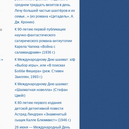
среднем тридцать визитов в день.
Лечу большей частью шахтёров и их
семьи...» (из романа «Цитадель», А.
Дж. Кронин)
то
К 90-летию первой публикации
научно-фантастического
сатирического романа-антиутопии
Карела Чапека «Война с
саламандрами» (1936 г.)
 »
К Международному Дню шахмат: х/ф
«Выбор игры», или «В поисках
Бобби Фишера» (реж. Стивен
Заиллян, 1993 г.)
К Международному Дню шахмат:
«Шахматная новелла» (Стефан
Цвейг)
К 80-летию первого издания
детской детективной повести
Астрид Линдгрен «Знаменитый
сыщик Калле Блюмквист» (1946 г.)
26 июня — Международный День