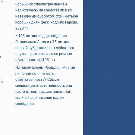
 »
борьбы со злоупотреблением
наркотическими средствами и их
незаконным оборотом: х/ф «Четыре
хороших дня» (реж. Родриго Гарсиа,
2020 г.)
К 105-летию со дня рождения
Станислава Лема и к 75-летию
первой публикации его дебютного
научно-фантастического романа
ь
«Астронавты» (1951 г.)
Из писем Елены Рерих: «... Многие
ли понимают, что есть
ответственность? Самую
 »
священную ответственность они
часто готовы рассматривать как
величайшее насилие над их
свободою».