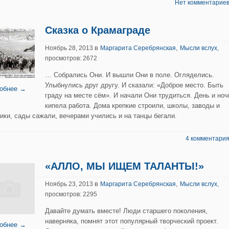
Нет комментариев
Сказка о Крамаграде
в
,
Ноябрь 28, 2013
Маргарита Серебрянская
Мысли вслух
,
просмотров: 2672
… Собрались Они. И вышли Они в поле. Огляделись.
Улыбнулись друг другу. И сказали: «Доброе место. Быть
обнее →
граду на месте сём». И начали Они трудиться. День и ноч
кипела работа. Дома крепкие строили, школы, заводы и
ики, сады сажали, вечерами учились и на танцы бегали.
4 комментария
«АЛЛО, МЫ ИЩЕМ ТАЛАНТЫ!»
в
,
Ноябрь 23, 2013
Маргарита Серебрянская
Мысли вслух
,
просмотров: 2295
Давайте думать вместе! Люди старшего поколения,
наверняка, помнят этот популярный творческий проект.
обнее →