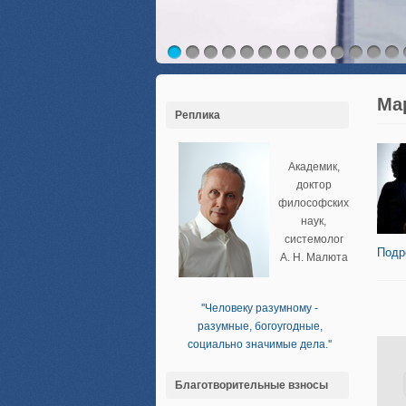
Ма
Реплика
Академик,
доктор
философских
наук,
системолог
Подр
А. Н. Малюта
''Человеку разумному -
разумные, богоугодные,
социально значимые дела.''
Благотворительные взносы