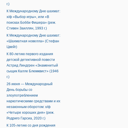
г.)
К Международному Дню шахмат:
х/ф «Выбор игры», или «В
поисках Бобби Фишера» (реж.
Стивен Заиллян, 1993 г.)
К Международному Дню шахмат:
«Шахматная новелла» (Стефан
Цвейг)
К 80-летию первого издания
детской детективной повести
Астрид Линдгрен «Знаменитый
сыщик Калле Блюмквист» (1946
г.)
26 июня — Международный
День борьбы со
злоупотреблением
наркотическими средствами и их
незаконным оборотом: х/ф
«Четыре хороших дня» (реж.
Родриго Гарсиа, 2020 г.)
К 105-летию со дня рождения