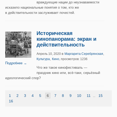
враждующие нации до неузнаваемости
исказило национальные понятия о том, кто же
в действительности заслуживает почестей.
Историческая
кинопанорама: экран и
действительность
в
,
Апрель 10, 2020
Маргарита Серебрянская
,
Культура
Кино
, просмотров: 1236
Подробнее →
Что же такое кинофестиваль —
праздник кино или, всё-таки, серьёзный
идеологический спор?
1
2
3
4
5
6
7
8
9
10
11
15
...
16