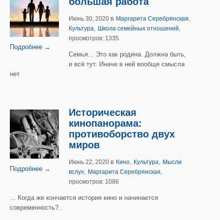
большая работа
в
,
Июнь 30, 2020
Маргарита Серебрянская
,
Культура
Школа семейных отношений
,
просмотров: 1335
Подробнее →
Семья... Это как родина. Должна быть,
и всё тут. Иначе в ней вообще смысла
нет
Историческая
кинопанорама:
противоборство двух
миров
в
,
,
Июнь 22, 2020
Кино
Культура
Мысли
Подробнее →
,
вслух
Маргарита Серебрянская
,
просмотров: 1086
... Когда же кончается история кино и начинается
современность?..