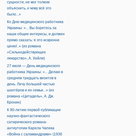
сущности, не мог толком
объяснить, к чему всё это
было...»
Ко Дню медицинского работника
Украины: «... Вы боретесь за
наши общие интересы, и должен
прямо сказать: я это искренне
ценю!..» (из романа
«Сильнодействующее
лекарство», А. Хейли)
27 июля — День медицинского
работника Украины: «... Делаю в
среднем тридцать визитов в
день. Лечу большей частью
шахтёров и их семьи...» (из
романа «Цитадель», А. Дж.
Кронин)
К 90-летию первой публикации
научно-фантастического
сатирического романа-
антиутопии Карела Чапека
«Война с саламандрами» (1936