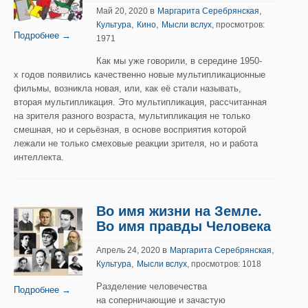
в
,
Май 20, 2020
Маргарита Серебрянская
,
,
Культура
Кино
Мысли вслух
, просмотров:
Подробнее →
1971
Как мы уже говорили, в середине 1950-
х годов появились качественно новые мультипликационные
фильмы, возникла новая, или, как её стали называть,
вторая мультипликация. Это мультипликация, рассчитанная
на зрителя разного возраста, мультипликация не только
смешная, но и серьёзная, в основе восприятия которой
лежали не только смеховые реакции зрителя, но и работа
интеллекта.
Во имя жизни на Земле.
Во имя правды Человека
в
,
Апрель 24, 2020
Маргарита Серебрянская
,
Культура
Мысли вслух
, просмотров: 1018
Разделение человечества
Подробнее →
на соперничающие и зачастую