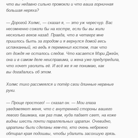
что вы недавно сильно промокли и что ваша горничная
большая неряха?
— Дорогой Холмс, — сказал я, — это уж чересчур. Вас
несомненно сожгли бы на костре, если бы вы жили
несколько веков назад. Правда, что в четверг мне
пришлось быть за городом и я вернулся домой весь
испачканный, но ведь я переменил костюм, так что
от дождя не осталось следов. Что касается Мэри Джейн,
она и в самом деле неисправима, и жена уже предупредила,
что хочет уволить её. И всё же я не понимаю, как
вы догадались об этом.
Холмс тихо рассмеялся и потёр свои длинные нервные
руки.
— Проще простого! — сказал он. — Мои глаза
уведомляют меня, что с внутренней стороны вашего
левого башмака, как раз там, куда падает свет, на коже
видны шесть почти параллельных царапин. Очевидно,
царапины были сделаны кем-то, кто очень небрежно
обтирал края подошвы, чтобы удалить засохшую грязь.