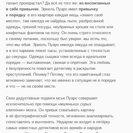
талант произрастал? Да всё из того же:
из воспитанных
в себе привычек
. Эркюль Пуаро имел
привычку
к порядку
: в его квартире каждая вещь
«знает своё
место»
, там никогда не найдёшь пыли, разбросанной
одежды, грязной посуды, неубранных крошек на столе или
конфетных фантиков на полу. Он очень строго относился
к своему питанию, поскольку был уверен:
мы есть то,
что мы едим
. Эркюль Пуаро никогда никуда не опаздывает,
а в его кармане лежат часы, установленные с точностью
до секунды. Одежда сыщика тоже всегда в идеальном
порядке — выглаженная, свежая и опрятная. Эта любовь
к безупречности помогает детективу в раскрытии
преступлений. Почему? Потому, что его намётанный глаз
мгновенно замечает, что же именно в ситуации не в порядке
и что — не на своём месте.
Свои дедуктивные подвиги мсье Пуаро совершает
исключительно при помощи
«маленьких серых
клеточек»
мозга. Он привык схватывать картину
в её фотографической точности, мгновенно анализировать,
сопоставлять и вычленять. Недаром он входит в пятёрку
самых известных детективов всех времён и народов