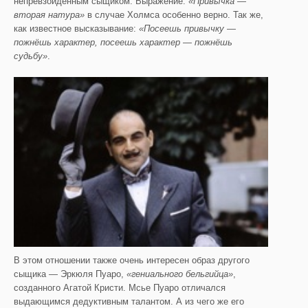
непревзойдённым сыщиком. Выражение:
«Привычка —
вторая натура»
в случае Холмса особенно верно. Так же,
как известное высказывание:
«Посеешь привычку —
пожнёшь характер, посеешь характер — пожнёшь
судьбу»
.
В этом отношении также очень интересен образ другого
сыщика — Эркюля Пуаро,
«гениального бельгийца»
,
созданного Агатой Кристи. Мсье Пуаро отличался
выдающимся дедуктивным талантом. А из чего же его