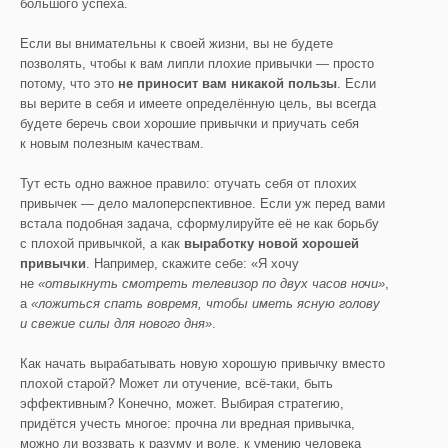
большого успеха.
Если вы внимательны к своей жизни, вы не будете
позволять, чтобы к вам липли плохие привычки — просто
потому, что это
не приносит вам никакой пользы
. Если
вы верите в себя и имеете определённую цель, вы всегда
будете беречь свои хорошие привычки и приучать себя
к новым полезным качествам.
Тут есть одно важное правило: отучать себя от плохих
привычек — дело малоперспективное. Если уж перед вами
встала подобная задача, сформулируйте её не как борьбу
с плохой привычкой, а как
выработку новой хорошей
привычки
. Например, скажите себе: «Я хочу
не
«отвыкнуть смотреть телевизор по двух часов ночи»
,
а
«ложиться спать вовремя, чтобы иметь ясную голову
и свежие силы для нового дня»
.
Как начать вырабатывать новую хорошую привычку вместо
плохой старой? Может ли отучение, всё-таки, быть
эффективным? Конечно, может. Выбирая стратегию,
придётся учесть многое: прочна ли вредная привычка,
можно ли воззвать к разуму и воле, к умению человека