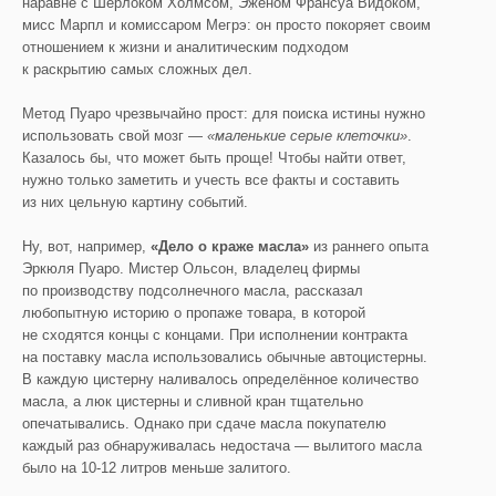
наравне с Шерлоком Холмсом, Эженом Франсуа Видоком,
мисс Марпл и комиссаром Мегрэ: он просто покоряет своим
отношением к жизни и аналитическим подходом
к раскрытию самых сложных дел.
Метод Пуаро чрезвычайно прост: для поиска истины нужно
использовать свой мозг —
«маленькие серые клеточки»
.
Казалось бы, что может быть проще! Чтобы найти ответ,
нужно только заметить и учесть все факты и составить
из них цельную картину событий.
Ну, вот, например,
«Дело о краже масла»
из раннего опыта
Эркюля Пуаро. Мистер Ольсон, владелец фирмы
по производству подсолнечного масла, рассказал
любопытную историю о пропаже товара, в которой
не сходятся концы с концами. При исполнении контракта
на поставку масла использовались обычные автоцистерны.
В каждую цистерну наливалось определённое количество
масла, а люк цистерны и сливной кран тщательно
опечатывались. Однако при сдаче масла покупателю
каждый раз обнаруживалась недостача — вылитого масла
было на 10-12 литров меньше залитого.