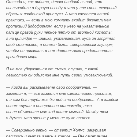
Отсюда я, как видите, делаю двойной вывод, что
вы выходили в дурную погоду и что у вас очень скверный
образчик лондонской прислуги. А что касается вашей
практики, — если в мою комнату входит джентльмен,
пропахший йодоформом, если у него на указательном
пальце правой руки чёрное пятно от азотной кислоты,
а на цилиндре — шишка, указывающая, куда он запрятал
свой стетоскоп, я должен быть совершенным глупцом,
чтобы не признать в нем деятельного представителя
врачебного мира.
Я не мог удержаться от смеха, слушая, с какой
лёгкостью он объяснил мне путь своих умозаключений.
— Когда вы раскрываете свои соображения, —
заметил я, — всё кажется мне смехотворно простым,
я и сам без труда мог бы всё это сообразить. А в каждом
новом случае я совершенно ошеломлён, пока
вы не объясните мне ход ваших мыслей. Между тем
я думаю, что зрение у меня не хуже вашего.
— Совершенно верно, — ответил Холмс, закуривая
папиросу и вытягиваясь в кресле. —
Вы смотрите,