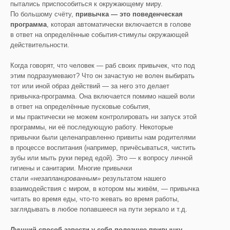
пытались приспособиться к окружающему миру.
По большому счёту,
привычка — это поведенческая
программа
, которая автоматически включается в голове
в ответ на определённые события-стимулы окружающей
действительности.
Когда говорят, что человек — раб своих привычек, что под
этим подразумевают? Что он зачастую не волен выбирать
тот или иной образ действий — за него это делает
привычка-программа. Она включается помимо нашей воли
в ответ на определённые пусковые события,
и мы практически не можем контролировать ни запуск этой
программы, ни её последующую работу. Некоторые
привычки были целенаправленно привиты нам родителями
в процессе воспитания (например, причёсываться, чистить
зубы или мыть руки перед едой). Это — к вопросу личной
гигиены и санитарии. Многие привычки
стали
«незапланированным»
результатом нашего
взаимодействия с миром, в котором мы живём, — привычка
читать во время еды, что-то жевать во время работы,
заглядывать в любое попавшееся на пути зеркало и т.д.
Лучший способ завести у себя полезную привычку —