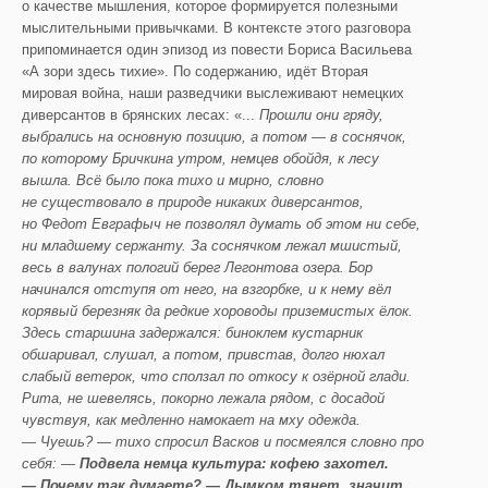
о качестве мышления, которое формируется полезными
мыслительными привычками. В контексте этого разговора
припоминается один эпизод из повести Бориса Васильева
«А зори здесь тихие». По содержанию, идёт Вторая
мировая война, наши разведчики выслеживают немецких
диверсантов в брянских лесах: «...
Прошли они гряду,
выбрались на основную позицию, а потом — в соснячок,
по которому Бричкина утром, немцев обойдя, к лесу
вышла. Всё было пока тихо и мирно, словно
не существовало в природе никаких диверсантов,
но Федот Евграфыч не позволял думать об этом ни себе,
ни младшему сержанту. За соснячком лежал мшистый,
весь в валунах пологий берег Легонтова озера. Бор
начинался отступя от него, на взгорбке, и к нему вёл
корявый березняк да редкие хороводы приземистых ёлок.
Здесь старшина задержался: биноклем кустарник
обшаривал, слушал, а потом, привстав, долго нюхал
слабый ветерок, что сползал по откосу к озёрной глади.
Рита, не шевелясь, покорно лежала рядом, с досадой
чувствуя, как медленно намокает на мху одежда.
— Чуешь? — тихо спросил Васков и посмеялся словно про
себя: —
Подвела немца культура: кофею захотел.
— Почему так думаете? — Дымком тянет, значит,