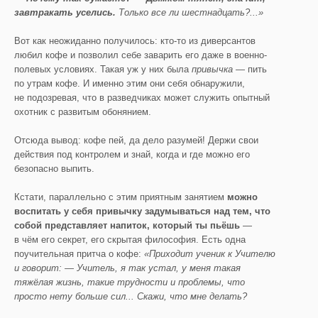
завтракать уселись.
Только все ли шестнадцать?...»
Вот как неожиданно получилось: кто-то из диверсантов
любил кофе и позволил себе заварить его даже в военно-
полевых условиях. Такая уж у них была
привычка
— пить
по утрам кофе. И именно этим они себя обнаружили,
не подозревая, что в разведчиках может служить опытный
охотник с развитым обонянием.
Отсюда вывод: кофе пей, да дело разумей! Держи свои
действия под контролем и знай, когда и где можно его
безопасно выпить.
Кстати, параллельно с этим приятным занятием
можно
воспитать у себя
привычку задумываться над тем, что
собой представляет напиток, который ты пьёшь
—
в чём его секрет, его скрытая философия. Есть одна
поучительная притча о кофе:
«Приходит ученик к Учителю
и говорит: — Учитель, я так устал, у меня такая
тяжёлая жизнь, такие трудности и проблемы, что
просто нету больше сил... Скажи, что мне делать?