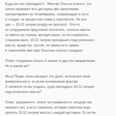
Куда же оно пропадало?.. Мистер Ольсон клялся, что
лично проверял все цистерны при заполнении,
контролировал их пломбировку, сопровождал в пути
и следил за процессом слива у покупателя. Но всё
зря — 10-12 литров всегда не хватало!.. Кто-то
из сотрудников предложил посчитать, сколько масла
остаётся на стенках автоцистерны, но его оказалось
слишком мало. 10-12 литров пропавшего подсолнечного
масла, вроде бы, пустяк, но кража есть кража,
и самолюбие мистера Ольсона сильно страдало.
Ответ следовало искать в каком-то другом направлении.
Но в каком же?
Мсье Пуаро легко раскрыл это дело, используя свою
внимательность ко всем изложенным фактам.
А сможете ли вы угадать, куда пропадало 10-12 литров
подсолнечного масла?
Ответ, разумеется, лежит на поверхности: колдовства
никакого нет, а есть смекалка, которая помогала вору
прятать 10-12 литров масла с каждой цистерны. Если бы