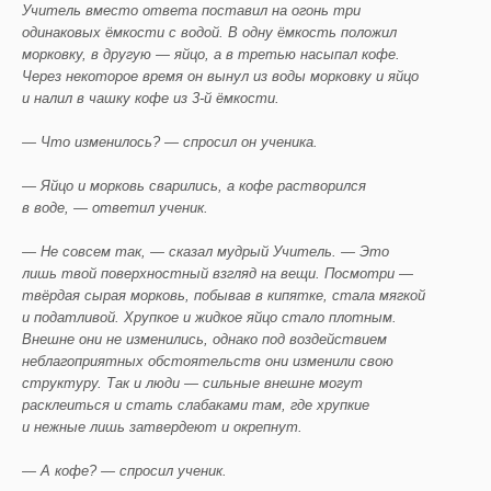
Учитель вместо ответа поставил на огонь три
одинаковых ёмкости с водой. В одну ёмкость положил
морковку, в другую — яйцо, а в третью насыпал кофе.
Через некоторое время он вынул из воды морковку и яйцо
и налил в чашку кофе из 3-й ёмкости.
— Что изменилось? — спросил он ученика.
— Яйцо и морковь сварились, а кофе растворился
в воде, — ответил ученик.
— Не совсем так, — сказал мудрый Учитель. — Это
лишь твой поверхностный взгляд на вещи. Посмотри —
твёрдая сырая морковь, побывав в кипятке, стала мягкой
и податливой. Хрупкое и жидкое яйцо стало плотным.
Внешне они не изменились, однако под воздействием
неблагоприятных обстоятельств они изменили свою
структуру. Так и люди — сильные внешне могут
расклеиться и стать слабаками там, где хрупкие
и нежные лишь затвердеют и окрепнут.
— А кофе? — спросил ученик.