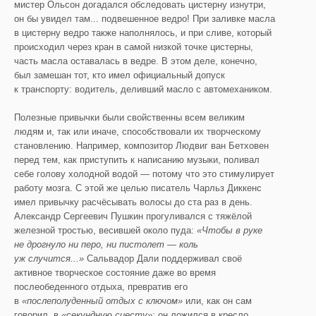
мистер Ольсон догадался обследовать цистерну изнутри,
он бы увидел там... подвешенное ведро! При заливке масла
в цистерну ведро также наполнялось, и при сливе, который
происходил через кран в самой низкой точке цистерны,
часть масла оставалась в ведре. В этом деле, конечно,
был замешан тот, кто имел официальный допуск
к транспорту: водитель, деливший масло с автомехаником.
Полезные привычки были свойственны всем великим
людям и, так или иначе, способствовали их творческому
становлению. Например, композитор Людвиг ван Бетховен
перед тем, как приступить к написанию музыки, поливал
себе голову холодной водой — потому что это стимулирует
работу мозга. С этой же целью писатель Чарльз Диккенс
имел привычку расчёсывать волосы до ста раз в день.
Александр Сергеевич Пушкин прогуливался с тяжёлой
железной тростью, весившей около пуда:
«Чтобы в руке
не дрогнуло ни перо, ни пистолет — коль
уж случится...»
Сальвадор Дали поддерживал своё
активное творческое состояние даже во время
послеобеденного отдыха, превратив его
в
«послеполуденный отдых с ключом»
или, как он сам
говорил, в
«секундную сиесту»
: он ложился в кресло,