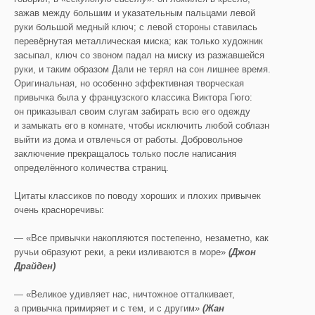
зажав между большим и указательным пальцами левой
руки большой медный ключ; с левой стороны ставилась
перевёрнутая металлическая миска; как только художник
засыпал, ключ со звоном падал на миску из разжавшейся
руки, и таким образом Дали не терял на сон лишнее время.
Оригинальная, но особенно эффективная творческая
привычка была у французского классика Виктора Гюго:
он приказывал своим слугам забирать всю его одежду
и замыкать его в комнате, чтобы исключить любой соблазн
выйти из дома и отвлечься от работы. Добровольное
заключение прекращалось только после написания
определённого количества страниц.
Цитаты классиков по поводу хороших и плохих привычек
очень красноречивы:
— «Все привычки накопляются постепенно, незаметно, как
ручьи образуют реки, а реки изливаются в море»
(Джон
Драйден)
— «Великое удивляет нас, ничтожное отталкивает,
а привычка примиряет и с тем, и с другим
»
(Жан