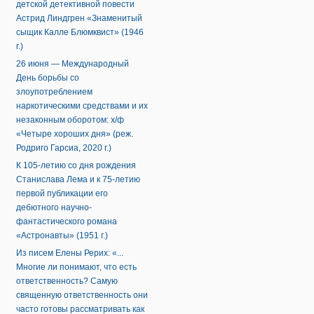
детской детективной повести
Астрид Линдгрен «Знаменитый
сыщик Калле Блюмквист» (1946
г.)
26 июня — Международный
День борьбы со
злоупотреблением
наркотическими средствами и их
незаконным оборотом: х/ф
«Четыре хороших дня» (реж.
Родриго Гарсиа, 2020 г.)
К 105-летию со дня рождения
Станислава Лема и к 75-летию
первой публикации его
дебютного научно-
фантастического романа
«Астронавты» (1951 г.)
Из писем Елены Рерих: «...
Многие ли понимают, что есть
ответственность? Самую
священную ответственность они
часто готовы рассматривать как