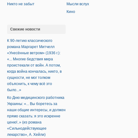
Никто не забыт
Мысли вслух
Кино
Свежие новости
К 90-летию классического
романа Маргарет Митчелл
«Унесённые ветром» (1936 г.):
«... Многие бедствия мира
проистекали от войн. А потом,
когда война кончалась, никто, в
сущности, не мог толком
объяснить, к чему всё это
было...»
Ко Дню медицинского работника
Украины: «... Вы боретесь за
наши общие интересы, и должен
прямо сказать: я это искренне
ценю!..» (из романа
«Сильнодействующее
лекарство», А. Хейли)