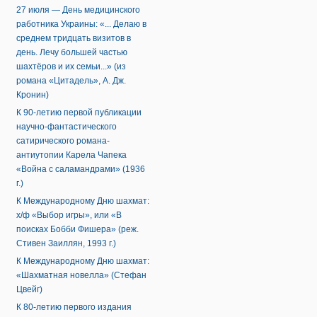
27 июля — День медицинского
работника Украины: «... Делаю в
среднем тридцать визитов в
день. Лечу большей частью
шахтёров и их семьи...» (из
романа «Цитадель», А. Дж.
Кронин)
К 90-летию первой публикации
научно-фантастического
сатирического романа-
антиутопии Карела Чапека
«Война с саламандрами» (1936
г.)
К Международному Дню шахмат:
х/ф «Выбор игры», или «В
поисках Бобби Фишера» (реж.
Стивен Заиллян, 1993 г.)
К Международному Дню шахмат:
«Шахматная новелла» (Стефан
Цвейг)
К 80-летию первого издания