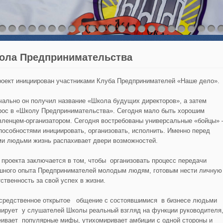
ола Предпринимательства
оект инициирован участниками Клуба Предпринимателей «Наше дело».
чально он получил название «Школа будущих директоров», а затем
рос в «Школу Предпринимательства». Сегодня мало быть хорошим
вленцем-организатором. Сегодня востребованы универсальные «бойцы»
пособностями инициировать, организовать, исполнить. Именно перед
ми людьми жизнь распахивает двери возможностей.
 проекта заключается в том, чтобы
организовать процесс передачи
шного опыта Предпринимателей молодым людям, готовым нести личную
тственность за свой успех в жизни.
средственное открытое общение с состоявшимися в бизнесе людьми
ирует у слушателей Школы реальный взгляд на функции руководителя
еивает популярные мифы, утихомиривает амбиции с одной стороны и