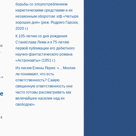
борьбы со злоупотреблением
наркотическими средствами и их
незаконным оборотом: х/ф «Четыре
хороших дня» (реж. Родриго Гарсиа,
2020 г.)
К 105-летию со дня рождения
Станислава Лема и к 75-летию
ра
первой публикации его дебютного
.
научно-фантастического романа
«Астронавты» (1951 г.)
Из писем Елены Рерих: «... Многие
ли понимают, что есть
 »
ответственность? Самую
священную ответственность они
е
часто готовы рассматривать как
величайшее насилие над их
свободою».
74