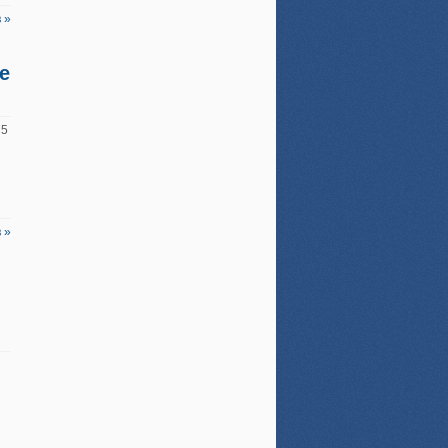
 »
е
75
 »