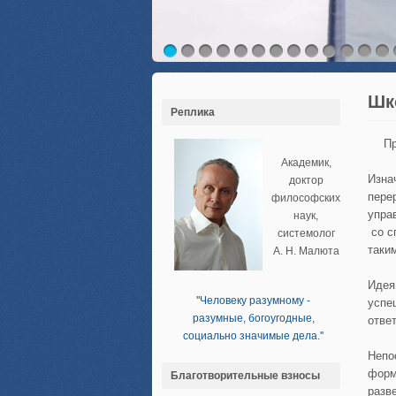
Шк
Реплика
Пр
Академик,
Изна
доктор
пере
философских
упра
наук,
со с
системолог
таки
А. Н. Малюта
Идея
''Человеку разумному -
успе
разумные, богоугодные,
отве
социально значимые дела.''
Непо
форм
Благотворительные взносы
разв