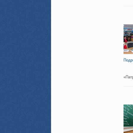
Подр
«Пат