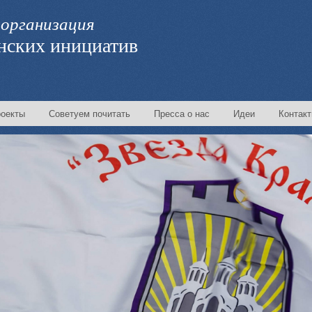
организация
нских инициатив
оекты
Советуем почитать
Пресса о нас
Идеи
Контак