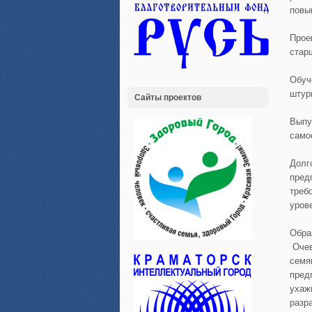
повы
Прое
стар
Обуч
штур
Сайты проектов
Выпу
само
Долг
пред
треб
уров
Обра
Очев
семя
пред
ухаж
разр