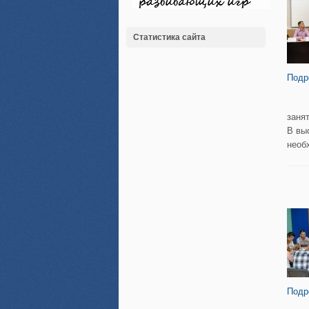
Статистика сайта
Подр
заня
В вы
необ
Подр