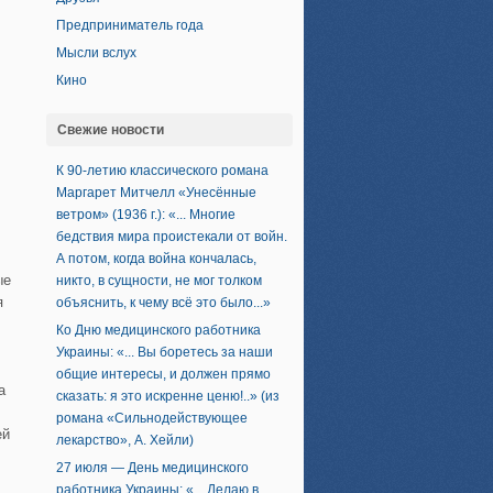
Предприниматель года
Мысли вслух
Кино
Свежие новости
К 90-летию классического романа
Маргарет Митчелл «Унесённые
ветром» (1936 г.): «... Многие
бедствия мира проистекали от войн.
А потом, когда война кончалась,
ые
никто, в сущности, не мог толком
я
объяснить, к чему всё это было...»
Ко Дню медицинского работника
Украины: «... Вы боретесь за наши
общие интересы, и должен прямо
а
сказать: я это искренне ценю!..» (из
романа «Сильнодействующее
ей
лекарство», А. Хейли)
27 июля — День медицинского
работника Украины: «... Делаю в