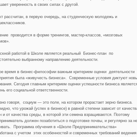
шает уверенность в своих силах с другой.
кт рассчитан, в первую очередь, на студенческую молодежь и
шеклассников.
ение проводится в форме тренингов, мастер-классов, «мозговых
мов».
скной работой в Школе является реальный Бизнес-план по
стоятельно выбранному направлению деятельности.
ое время в бизнес-философии важным критерием оценки деятельности
приятия была «живучесть бизнеса». Современные условия диктуют нов
ования. Сегодня главным критерием оценки успешности бизнеса являетс
ень его социальной ответственности.
зно говоря, социум — это поле, на котором прорастает зерно бизнеса.
идно, что урожай (успех в бизнесе) в равной степени зависит от качеств
н и от качества среды, в которой эти семена взращиваются. Поэтому
приниматель должен позаботиться о подготовке почвы, и регулярно за н
ивать. Программа обучения в «Школе Предпринимательства»
аботана с учетом этих особенностей и современных требований ведения