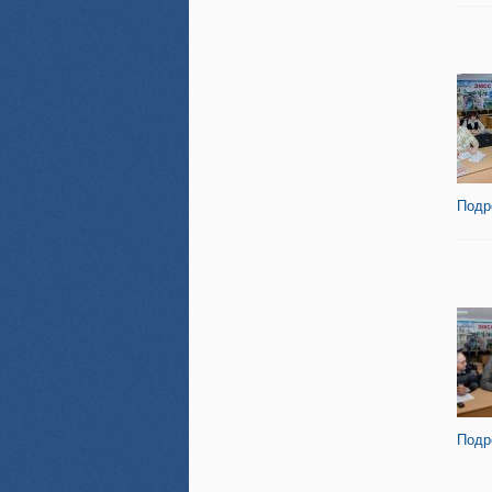
Подр
Подр