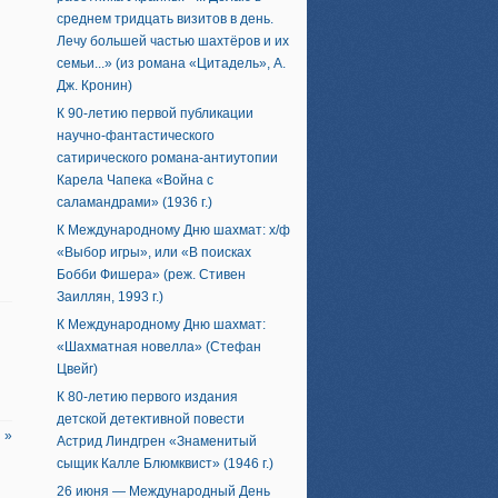
среднем тридцать визитов в день.
Лечу большей частью шахтёров и их
семьи...» (из романа «Цитадель», А.
Дж. Кронин)
К 90-летию первой публикации
научно-фантастического
сатирического романа-антиутопии
Карела Чапека «Война с
саламандрами» (1936 г.)
К Международному Дню шахмат: х/ф
«Выбор игры», или «В поисках
Бобби Фишера» (реж. Стивен
Заиллян, 1993 г.)
К Международному Дню шахмат:
«Шахматная новелла» (Стефан
Цвейг)
К 80-летию первого издания
детской детективной повести
 »
Астрид Линдгрен «Знаменитый
сыщик Калле Блюмквист» (1946 г.)
26 июня — Международный День