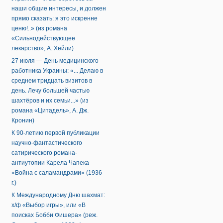
наши общие интересы, и должен
прямо сказать: я это искренне
ценю!..» (из романа
«Сильнодействующее
лекарство», А. Хейли)
27 июля — День медицинского
работника Украины: «... Делаю в
среднем тридцать визитов в
день. Лечу большей частью
шахтёров и их семьи...» (из
романа «Цитадель», А. Дж.
Кронин)
К 90-летию первой публикации
научно-фантастического
сатирического романа-
антиутопии Карела Чапека
«Война с саламандрами» (1936
г.)
К Международному Дню шахмат:
х/ф «Выбор игры», или «В
поисках Бобби Фишера» (реж.