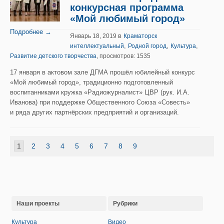
конкурсная программа
«Мой любимый город»
Подробнее →
в
Январь 18, 2019
Краматорск
,
,
,
интеллектуальный
Родной город
Культура
Развитие детского творчества
, просмотров: 1535
17 января в актовом зале ДГМА прошёл юбилейный конкурс
«Мой любимый город», традиционно подготовленный
воспитанниками кружка «Радиожурналист» ЦВР (рук. И.А.
Иванова) при поддержке Общественного Союза «Совесть»
и ряда других партнёрских предприятий и организаций.
1
2
3
4
5
6
7
8
9
Наши проекты
Рубрики
Культура
Видео