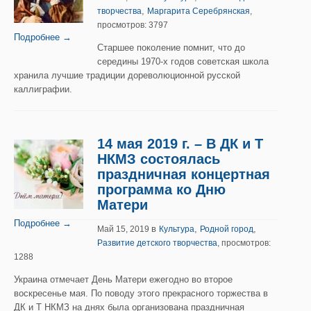
,
творчества
Маргарита Серебрянская
,
просмотров: 3797
Подробнее →
Старшее поколение помнит, что до
середины 1970-х годов советская школа
хранила лучшие традиции дореволюционной русской
каллиграфии.
14 мая 2019 г. – В ДК и Т
НКМЗ состоялась
праздничная концертная
программа ко Дню
Матери
Подробнее →
в
,
,
Май 15, 2019
Культура
Родной город
Развитие детского творчества
, просмотров:
1288
Украина отмечает День Матери ежегодно во второе
воскресенье мая. По поводу этого прекрасного торжества в
ДК и Т НКМЗ на днях была организована праздничная