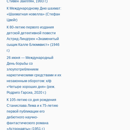
Стивен Заиллян, 1993 г.)
К Международному Дню шахмат:
«Шахматная новелла» (Стефан
Цвейг)
К 80-летию первого издания
детской детективной повести
Астрид Линдгрен «Знаменитый
сыщик Калле Блюмквист» (1946
г.)
26 июня — Международный
День борьбы со
злоупотреблением
наркотическими средствами и их
незаконным оборотом: х/ф
«Четыре хороших дня» (реж.
Родриго Гарсиа, 2020 г.)
К 105-летию со дня рождения
Станислава Лема и к 75-летию
первой публикации его
дебютного научно-
фантастического романа
«Астронавты» (1951 г.)