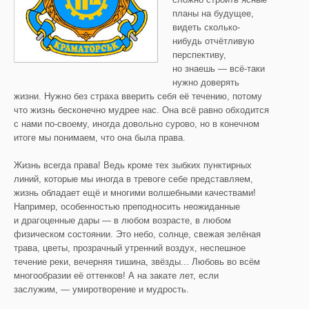
планы на будущее,
видеть сколько-
нибудь отчётливую
перспективу,
но знаешь — всё-таки
нужно доверять
жизни. Нужно без страха вверить себя её течению, потому
что жизнь бесконечно мудрее нас. Она всё равно обходится
с нами по-своему, иногда довольно сурово, но в конечном
итоге мы понимаем, что она была права.
Жизнь всегда права! Ведь кроме тех зыбких пунктирных
линий, которые мы иногда в тревоге себе представляем,
жизнь обладает ещё и многими волшебными качествами!
Например, особенностью преподносить неожиданные
и драгоценные дары — в любом возрасте, в любом
физическом состоянии. Это небо, солнце, свежая зелёная
трава, цветы, прозрачный утренний воздух, неспешное
течение реки, вечерняя тишина, звёзды... Любовь во всём
многообразии её оттенков! А на закате лет, если
заслужим, — умиротворение и мудрость.