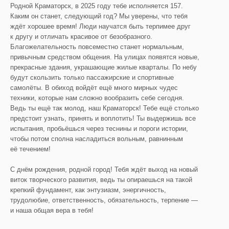
Родной Краматорск, в 2025 году тебе исполняется 157.
Каким он станет, следующий год? Мы уверены, что тебя
ждёт хорошее время! Люди научатся быть терпимее друг
к другу и отличать красивое от безобразного.
Благожелательность повсеместно станет нормальным,
привычным средством общения. На улицах появятся новые,
прекрасные здания, украшающие жилые кварталы. По небу
будут скользить только пассажирские и спортивные
самолёты. В обиход войдёт ещё много мирных чудес
техники, которые нам сложно вообразить себе сегодня.
Ведь ты ещё так молод, наш Краматорск! Тебе ещё столько
предстоит узнать, принять и воплотить! Ты выдержишь все
испытания, пробьёшься через теснины и пороги истории,
чтобы потом сполна насладиться вольным, равнинным
её течением!
С днём рождения, родной город! Тебя ждёт выход на новый
виток творческого развития, ведь ты опираешься на такой
крепкий фундамент, как энтузиазм, энергичность,
трудолюбие, ответственность, обязательность, терпение —
и наша общая вера в тебя!