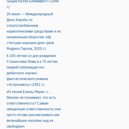
сыщик Калле Блюмквист» (1946
г.)
26 июня — Международный
День борьбы со
злоупотреблением
наркотическими средствами и их
незаконным оборотом: х/ф
«Четыре хороших дня» (реж.
Родриго Гарсиа, 2020 г.)
К 105-летию со дня рождения
Станислава Лема и к 75-летию
первой публикации его
дебютного научно-
фантастического романа
«Астронавты» (1951 г.)
Из писем Елены Рерих: «...
Многие ли понимают, что есть
ответственность? Самую
священную ответственность они
часто готовы рассматривать как
величайшее насилие над их
свободою».