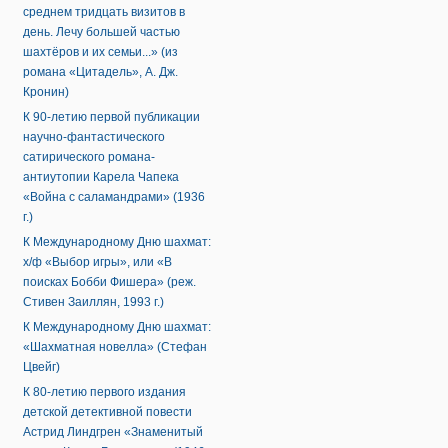
среднем тридцать визитов в
день. Лечу большей частью
шахтёров и их семьи...» (из
романа «Цитадель», А. Дж.
Кронин)
К 90-летию первой публикации
научно-фантастического
сатирического романа-
антиутопии Карела Чапека
«Война с саламандрами» (1936
г.)
К Международному Дню шахмат:
х/ф «Выбор игры», или «В
поисках Бобби Фишера» (реж.
Стивен Заиллян, 1993 г.)
К Международному Дню шахмат:
«Шахматная новелла» (Стефан
Цвейг)
К 80-летию первого издания
детской детективной повести
Астрид Линдгрен «Знаменитый