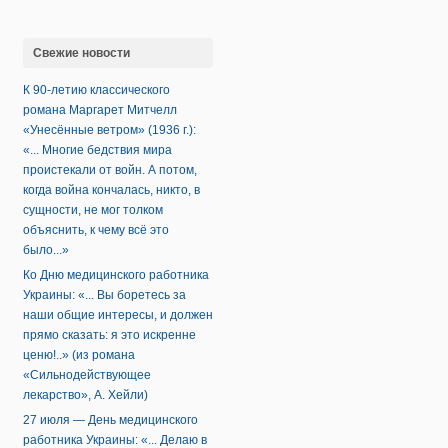
Свежие новости
К 90-летию классического
романа Маргарет Митчелл
«Унесённые ветром» (1936 г.):
«... Многие бедствия мира
проистекали от войн. А потом,
когда война кончалась, никто, в
сущности, не мог толком
объяснить, к чему всё это
было...»
Ко Дню медицинского работника
Украины: «... Вы боретесь за
наши общие интересы, и должен
прямо сказать: я это искренне
ценю!..» (из романа
«Сильнодействующее
лекарство», А. Хейли)
27 июля — День медицинского
работника Украины: «... Делаю в