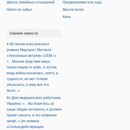
Школа семейных отношений
Предприниматель года
Никто не забыт
Мысли вслух
Кино
Свежие новости
К 90-летию классического
романа Маргарет Митчелл
«Унесённые ветром» (1936 г.):
«... Многие бедствия мира
проистекали от войн. А потом,
когда война кончалась, никто, в
сущности, не мог толком
объяснить, к чему всё это
было...»
Ко Дню медицинского работника
Украины: «... Вы боретесь за
наши общие интересы, и должен
прямо сказать: я это искренне
ценю!..» (из романа
«Сильнодействующее