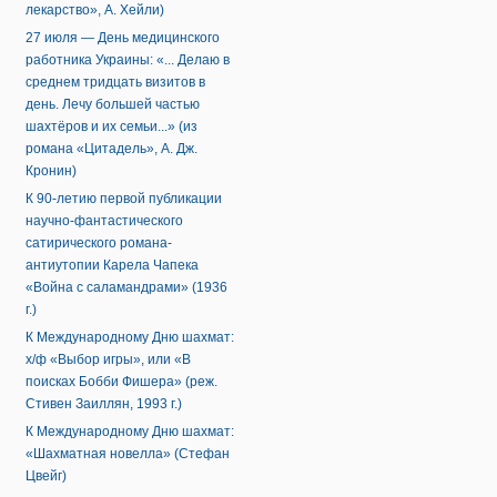
лекарство», А. Хейли)
27 июля — День медицинского
работника Украины: «... Делаю в
среднем тридцать визитов в
день. Лечу большей частью
шахтёров и их семьи...» (из
романа «Цитадель», А. Дж.
Кронин)
К 90-летию первой публикации
научно-фантастического
сатирического романа-
антиутопии Карела Чапека
«Война с саламандрами» (1936
г.)
К Международному Дню шахмат:
х/ф «Выбор игры», или «В
поисках Бобби Фишера» (реж.
Стивен Заиллян, 1993 г.)
К Международному Дню шахмат:
«Шахматная новелла» (Стефан
Цвейг)