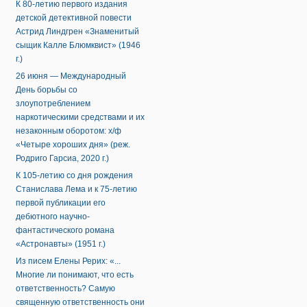
К 80-летию первого издания
детской детективной повести
Астрид Линдгрен «Знаменитый
сыщик Калле Блюмквист» (1946
г.)
26 июня — Международный
День борьбы со
злоупотреблением
наркотическими средствами и их
незаконным оборотом: х/ф
«Четыре хороших дня» (реж.
Родриго Гарсиа, 2020 г.)
К 105-летию со дня рождения
Станислава Лема и к 75-летию
первой публикации его
дебютного научно-
фантастического романа
«Астронавты» (1951 г.)
Из писем Елены Рерих: «...
Многие ли понимают, что есть
ответственность? Самую
священную ответственность они