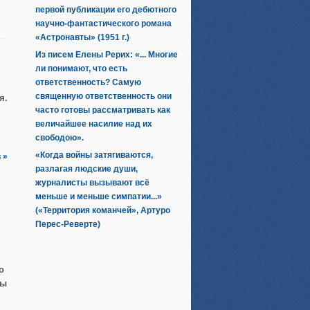
первой публикации его дебютного
научно-фантастического романа
«Астронавты» (1951 г.)
Из писем Елены Рерих: «... Многие
ли понимают, что есть
ответственность? Самую
священную ответственность они
я.
часто готовы рассматривать как
величайшее насилие над их
свободою».
«Когда войны затягиваются,
 »
разлагая людские души,
журналисты вызывают всё
меньше и меньше симпатии...»
(«Территория команчей», Артуро
Перес-Реверте)
.
о
ты