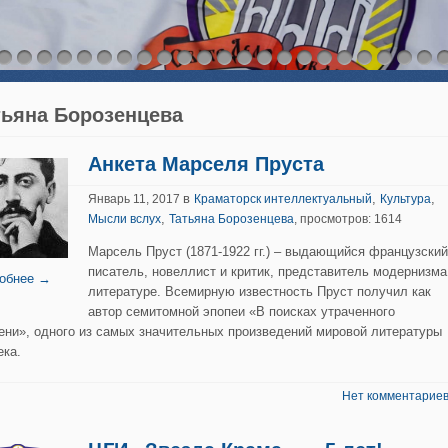
тьяна Борозенцева
Анкета Марселя Пруста
в
,
,
Январь 11, 2017
Краматорск интеллектуальный
Культура
,
Мысли вслух
Татьяна Борозенцева
, просмотров: 1614
Марсель Пруст (1871-1922 гг.) – выдающийся французский
писатель, новеллист и критик, представитель модернизма
обнее →
литературе. Всемирную известность Пруст получил как
автор семитомной эпопеи «В поисках утраченного
ени», одного из самых значительных произведений мировой литературы
ека.
Нет комментариев