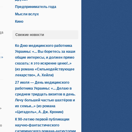
Предприниматель года
Мысли вслух
Кино
да
Свежие новости
Ко Дню медицинского работника
Украины: «... Вы боретесь за наши
 »
общие интересы, и должен прямо
сказать: я это искренне ценю!..»
(из романа «Сильнодействующее
лекарство», А. Хейли)
27 июля — День медицинского
работника Украины: «... Делаю в
среднем тридцать визитов в день.
Лечу большей частью шахтёров и
их семьи...» (из романа
ь
«Цитадель», А. Дж. Кронин)
х
К 90-летию первой публикации
ут
научно-фантастического
сатирического романа-антиутопии