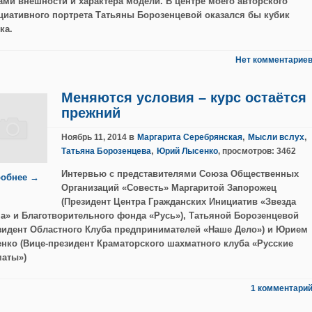
ами внешности и характера модели. В центре моего авторского
циативного портрета Татьяны Борозенцевой оказался бы кубик
ка.
Нет комментариев
Меняются условия – курс остаётся
прежний
в
,
,
Ноябрь 11, 2014
Маргарита Серебрянская
Мысли вслух
,
Татьяна Борозенцева
Юрий Лысенко
, просмотров: 3462
Интервью с представителями Союза Общественных
обнее →
Организаций «Совесть» Маргаритой Запорожец
(Президент Центра Гражданских Инициатив «Звезда
а» и Благотворительного фонда «Русь»), Татьяной Борозенцевой
зидент Областного Клуба предпринимателей «Наше Дело») и Юрием
нко (Вице-президент Краматорского шахматного клуба «Русские
аты»)
1 комментарий