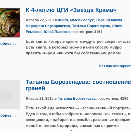
К 4-летию ЦГИ «Звезда Крама»
в
,
,
,
Апрель 22, 2015
Книги
Мысли вслух
Лара Сазонова
,
,
Маргарита Серебрянская
Татьяна Борозенцева
Юлия
,
Ромашко
Юрий Лысенко
, просмотров: 3161
Есть книги, которые хранят между строк секрет счасть
обнее →
Есть книги, в которых можно найти способ мудро
править миром или хотя бы собственным домом.
Нет комментариев
Татьяна Борозенцева: соотношение
граней
в
Январь 21, 2015
Татьяна Борозенцева
, просмотров: 4296
Есть такой вид искусства — «ассоциативный портрет»
Идея в том, чтобы изобразить человека, так сказать, п
обнее →
ассоциации, подбирая в ансамбль различные предме
живой и неживой природы, связанные с яркими