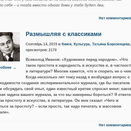
го себя – и тогда вместо одного дома у тебя будет два
.
Нет комментариев
Размышляя с классиками
в
,
,
Сентябрь 14, 2015
Книги
Культура
Татьяна Борозенцева
,
просмотров: 2170
Всеволод Иванов: «Художники перед народом».
«Что
такое простота и народность в искусстве и, в частност
обнее →
в литературе? Многим кажется, что и спорить не о чем
Когда несколько лет тому назад я возбуждал вопрос о
ходимости создания экспериментального журнала, где бы писатели
и обсуждать свой опыт, один известный критик спросил меня: како
ная задача вашего журнала, за что вы намерены бороться? Я ответи
 за простоту в искусстве, в литературе. Он мне сказал: «Чего ж
ться за простоту? – если просто, так надо печатать в массовом
але».
Нет комментариев