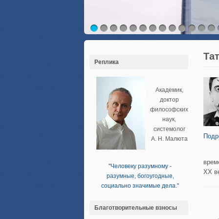
Та
Реплика
Академик,
доктор
философских
наук,
системолог
Подр
А. Н. Малюта
врем
''Человеку разумному -
XX в
разумные, богоугодные,
социально значимые дела.''
Благотворительные взносы