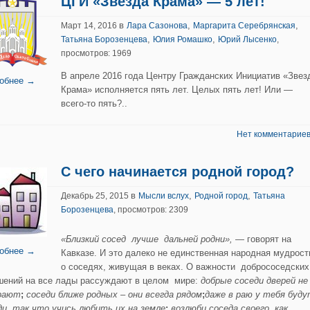
ЦГИ «Звезда Крама» — 5 лет!
в
,
,
Март 14, 2016
Лара Сазонова
Маргарита Серебрянская
,
,
Татьяна Борозенцева
Юлия Ромашко
Юрий Лысенко
,
просмотров: 1969
В апреле 2016 года Центру Гражданских Инициатив «Звез
обнее →
Крама» исполняется пять лет. Целых пять лет! Или —
всего-то пять?..
Нет комментариев
С чего начинается родной город?
в
,
,
Декабрь 25, 2015
Мысли вслух
Родной город
Татьяна
Борозенцева
, просмотров: 2309
«Близкий сосед лучше дальней родни»,
— говорят на
обнее →
Кавказе. И это далеко не единственная народная мудрост
о соседях, живущая в веках. О важности добрососедски
шений на все лады рассуждают в целом мире:
добрые соседи дверей не
рают
;
соседи ближе родных – они всегда рядом
;
даже в раю у тебя буд
ди, так что учись любить их на земле
;
возлюби соседа своего, как