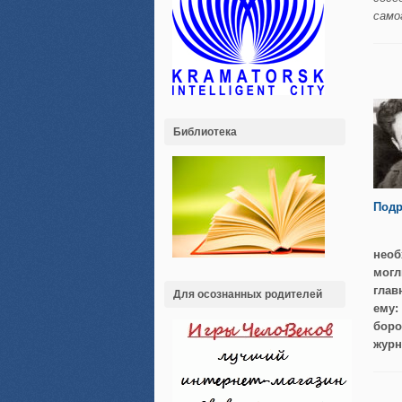
само
Библиотека
Подр
необ
могл
глав
Для осознанных родителей
ему:
боро
журн