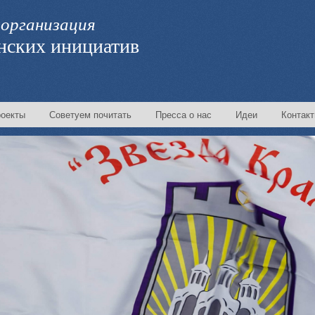
организация
нских инициатив
оекты
Советуем почитать
Пресса о нас
Идеи
Контак