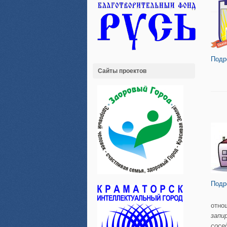
Подр
Сайты проектов
Подр
отно
запи
сосе