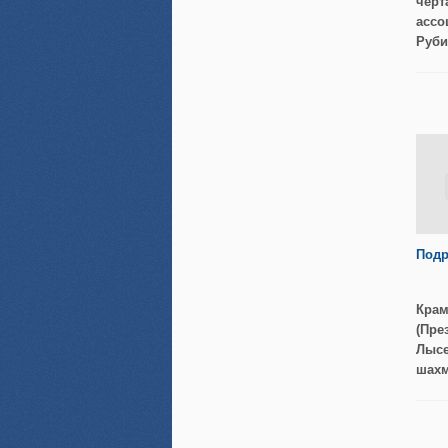
черт
ассо
Руби
Подр
Крам
(Пре
Лысе
шахм