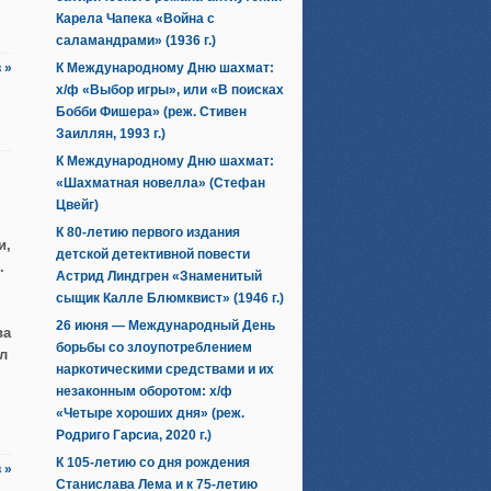
Карела Чапека «Война с
саламандрами» (1936 г.)
 »
К Международному Дню шахмат:
х/ф «Выбор игры», или «В поисках
Бобби Фишера» (реж. Стивен
Заиллян, 1993 г.)
К Международному Дню шахмат:
«Шахматная новелла» (Стефан
Цвейг)
К 80-летию первого издания
и,
детской детективной повести
.
Астрид Линдгрен «Знаменитый
сыщик Калле Блюмквист» (1946 г.)
26 июня — Международный День
ва
борьбы со злоупотреблением
л
наркотическими средствами и их
незаконным оборотом: х/ф
«Четыре хороших дня» (реж.
Родриго Гарсиа, 2020 г.)
К 105-летию со дня рождения
 »
Станислава Лема и к 75-летию