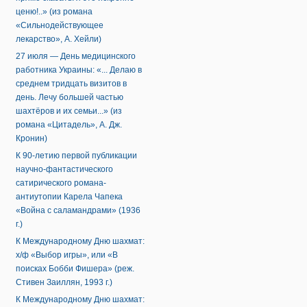
ценю!..» (из романа
«Сильнодействующее
лекарство», А. Хейли)
27 июля — День медицинского
работника Украины: «... Делаю в
среднем тридцать визитов в
день. Лечу большей частью
шахтёров и их семьи...» (из
романа «Цитадель», А. Дж.
Кронин)
К 90-летию первой публикации
научно-фантастического
сатирического романа-
антиутопии Карела Чапека
«Война с саламандрами» (1936
г.)
К Международному Дню шахмат:
х/ф «Выбор игры», или «В
поисках Бобби Фишера» (реж.
Стивен Заиллян, 1993 г.)
К Международному Дню шахмат: