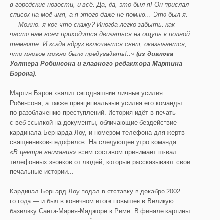
в городские новости, и всё. Да, да, это был я! Он прислал
список на моё имя, а я этого даже не помню
... Э
то был я.
— Можно, я кое-что скажу? Иногда легко забыть, как
часто нам всем приходится двигаться на ощупь в полной
темноте. И когда вдруг включается свет, оказывается,
что многое можно было предугадать!..»
(из диалога
Уолтера
Робинсона и главного редактора Мартина
Бэрона
)
.
Мартин Бэрон хвалит сегодняшние личные усилия
Робинсона, а также принципиальные усилия его команды
по разоблачению преступлений. История идёт в печать
с веб-ссылкой на документы, обличающие бездействие
кардинала Бернарда Лоу, и номером телефона для жертв
священников-педофилов. На следующее утро команда
«В центре внимания»
всем составом принимает шквал
телефонных звонков от людей, которые рассказывают свои
печальные истории...
Кардинал Бернард Лоу подал в отставку в декабре 2002-
го года — и был в конечном итоге повышен в Великую
базилику Санта-Мария-Маджоре в Риме. В финале картины