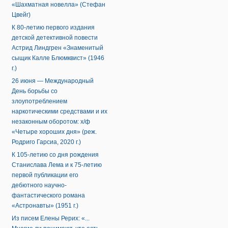
«Шахматная новелла» (Стефан
Цвейг)
К 80-летию первого издания
детской детективной повести
Астрид Линдгрен «Знаменитый
сыщик Калле Блюмквист» (1946
г.)
26 июня — Международный
День борьбы со
злоупотреблением
наркотическими средствами и их
незаконным оборотом: х/ф
«Четыре хороших дня» (реж.
Родриго Гарсиа, 2020 г.)
К 105-летию со дня рождения
Станислава Лема и к 75-летию
первой публикации его
дебютного научно-
фантастического романа
«Астронавты» (1951 г.)
Из писем Елены Рерих: «...