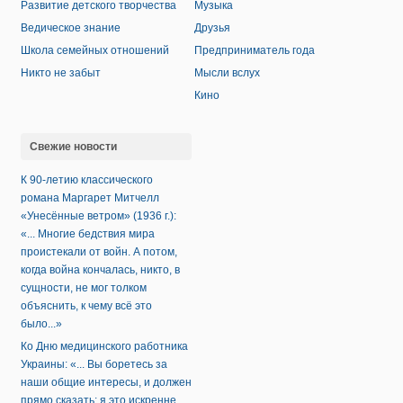
Развитие детского творчества
Музыка
Ведическое знание
Друзья
Школа семейных отношений
Предприниматель года
Никто не забыт
Мысли вслух
Кино
Свежие новости
К 90-летию классического
романа Маргарет Митчелл
«Унесённые ветром» (1936 г.):
«... Многие бедствия мира
проистекали от войн. А потом,
когда война кончалась, никто, в
сущности, не мог толком
объяснить, к чему всё это
было...»
Ко Дню медицинского работника
Украины: «... Вы боретесь за
наши общие интересы, и должен
прямо сказать: я это искренне