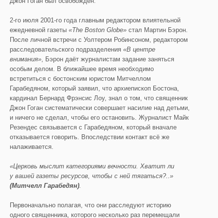
Джон Гоган был освобождён.
2-го июля 2001-го года главным редактором влиятельной
ежедневной газеты
«
The
Boston
Globe
»
стал Мартин Бэрон.
После личной встречи с Уолтером Робинсоном, редактором
расследовательского подразделения
«В центре
внимания»
, Бэрон даёт журналистам задание заняться
особым делом. В ближайшее время необходимо
встретиться с бостонским юристом Митчеллом
Гарабедяном, который заявил, что архиепископ Бостона,
кардинал Бернард Фрэнсис Лоу, знал о том, что священник
Джон Гоган систематически совершает насилие над детьми,
и ничего не сделал, чтобы его остановить. Журналист Майк
Резендес связывается с Гарабедяном, который вначале
отказывается говорить. Впоследствии контакт всё же
налаживается.
«Церковь мыслит категориями вечности. Хватит ли
у вашей газеты
ресурсов, чтобы с ней тягаться?..
»
(Митчелл Гарабедян)
.
Первоначально полагая, что они расследуют историю
одного священника, которого несколько раз перемещали