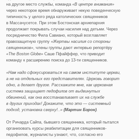
на другое место службы, команда
«В центре внимания»
через некоторое время обнаруживает некую поведенческую
типичность у целого ряда католических священников
в Массачусетсе. При этом Бостонская архиепархия
продолжает покрывать случаи насилия над детьми. Через
посредничество Фила Савиано, который возглавляет
правозащитную группу
«Жертвы насилия со стороны
священников»
, члены группы дают интервью репортёру
«
The
Boston
Globe
»
Саше Пфайффер, что приводит
команду к расширению поиска до 13-ти священников.
«Нам надо сфокусироваться на самом институте церкви,
а не на отдельных
его представителях. Церковь говорит
одно, а делает другое. Расскажите мне, как церковная
система защищает педофилов от выдвинутых
обвинений, как она восстанавливает их на службе
в других приходах! Докажите, что это — системный
подход, установка сверху!..»
(Мартин
Бэрон
)
.
От Ричарда Сайпа, бывшего священника, который пытался
организовать курсы реабилитации для священников-
педофилов, журналисты узнают, что, согласно его