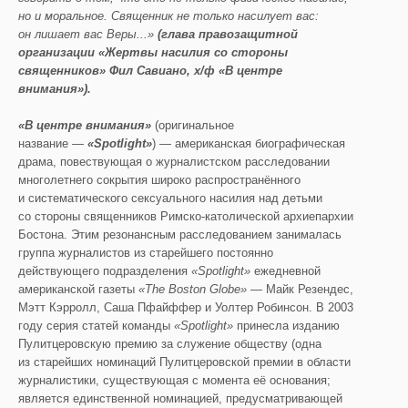
но и моральное.
Священник не только насилует вас:
он лишает вас Веры...»
(
глава
правозащитной
организации
«Жертвы насилия со стороны
священников»
Фил
Савиано
,
х
/
ф
«В центре
внимания»).
«В центре внимания»
(оригинальное
название —
«
Spotlight
»
) — американская биографическая
драма, повествующая о журналистском расследовании
многолетнего сокрытия широко распространённого
и систематического сексуального насилия над детьми
со стороны священников Римско-католической архиепархии
Бостона. Этим резонансным расследованием занималась
группа журналистов из старейшего постоянно
действующего подразделения
«
Spotlight
»
ежедневной
американской газеты
«
The
Boston
Globe
»
— Майк Резендес,
Мэтт Кэрролл, Саша Пфайффер и Уолтер Робинсон. В 2003
году серия статей команды
«
Spotlight
»
принесла изданию
Пулитцеровскую премию за служение обществу (одна
из старейших номинаций Пулитцеровской премии в области
журналистики, существующая с момента её основания;
является единственной номинацией, предусматривающей