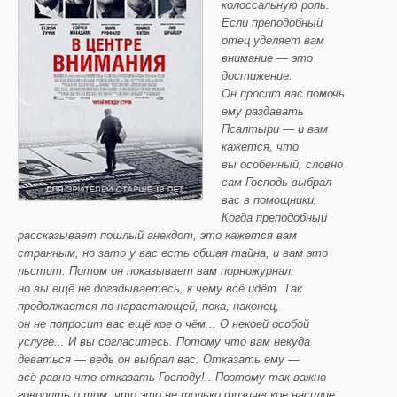
колоссальную роль.
Если преподобный
отец уделяет вам
внимание — это
достижение.
Он просит вас помочь
ему раздавать
Псалтыри — и вам
кажется, что
вы особенный, словно
сам Господь выбрал
вас в помощники.
Ког
да преподобный
рассказывает
пошлый анекдот, это кажется вам
странным, но зато у вас есть общая тайна, и вам это
льстит. Потом он показывает вам
порножурнал
,
но вы ещё не догадываетесь, к чему всё идёт. Так
продолжается по нарастающей, пока, наконец,
он не попросит вас ещё кое о чём
... О
некоей особой
услуге... И вы согласитесь. Потому что вам некуда
деваться — ведь он выбрал вас. Отказать ему —
всё
равно
что отказать Господу!.. Поэтому так важно
говорить о том, что это не только физическое насилие,