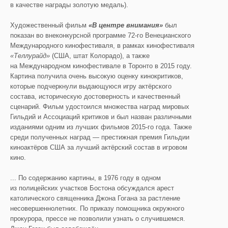
в качестве награды золотую медаль).
Художественный фильм
«В центре внимания»
был
показан во внеконкурсной программе 72-го Венецианского
Международного кинофестиваля, в рамках кинофестиваля
«
Теллурайд
»
(США, штат Колорадо), а также
на Международном кинофестивале в Торонто в 2015 году.
Картина получила очень высокую оценку кинокритиков,
которые подчеркнули выдающуюся игру актёрского
состава, историческую достоверность и качественный
сценарий. Фильм удостоился множества наград мировых
Гильдий и Ассоциаций критиков и был назван различными
изданиями одним из лучших фильмов 2015-го года. Также
среди полученных наград — престижная премия Гильдии
киноактёров США за лучший актёрский состав в игровом
кино.
... По содержанию картины, в 1976 году в одном
из полицейских участков Бостона обсуждался арест
католического священника Джона Гогана за растление
несовершеннолетних. По приказу помощника окружного
прокурора, прессе не позволили узнать о случившемся.