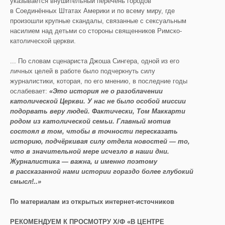
указывается внушительный перечень городов
в Соединённых Штатах Америки и по всему миру, где
произошли крупные скандалы, связанные с сексуальным
насилием над детьми со стороны священников Римско-
католической церкви.
... По словам сценариста Джоша Сингера, одной из его
личных целей в работе было подчеркнуть силу
журналистики, которая, по его мнению, в последние годы
ослабевает:
«Это история не о разоблачении
к
атолической Церкви. У нас не было особой миссии
подо
рвать веру людей. Фактически, Том Маккарти
родом из католической семьи. Главный мотив
состоял в том, чтобы в точности пересказать
историю, подчёркивая силу отдела новостей — то,
что в значительной мере исчезло в наши дни.
Журналистика — важна, и именно поэ
тому
в рассказанной нами
и
стории
гораздо более глубокий
смысл!..»
По материал
ам из
открытых
интернет-источников
РЕКОМЕНДУЕМ К ПРОСМОТРУ Х/Ф «В ЦЕНТРЕ