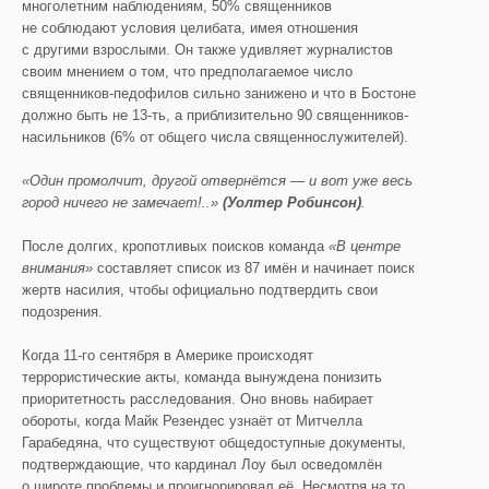
многолетним наблюдениям, 50% священников
не соблюдают условия целибата, имея отношения
с другими взрослыми. Он также удивляет журналистов
своим мнением о том, что предполагаемое число
священников-педофилов сильно занижено и что в Бостоне
должно быть не 13-ть, а приблизительно 90 священников-
насильников (6% от общего числа священнослужителей).
«Один промолчит, другой отвернётся — и вот уже весь
город ничего не замечает!..»
(
Уолтер
Робинсон)
.
После долгих, кропотливых поисков команда
«В центре
внимания»
составляет список из 87 имён и начинает поиск
жертв насилия, чтобы официально подтвердить свои
подозрения.
Когда 11-го сентября в Америке происходят
террористические акты, команда вынуждена понизить
приоритетность расследования. Оно вновь набирает
обороты, когда Майк Резендес узнаёт от Митчелла
Гарабедяна, что существуют общедоступные документы,
подтверждающие, что кардинал Лоу был осведомлён
о широте проблемы и проигнорировал её. Несмотря на то,