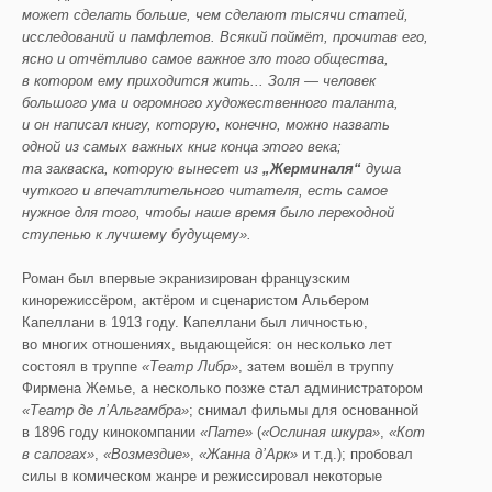
может сделать больше, чем сделают тысячи статей,
исследований и памфлетов. Всякий поймёт, прочитав его,
ясно и отчётливо с
амое важное зло того общества,
в котором ему приходится жить... Золя — человек
большого ума и огромного художественного таланта,
и он написал книгу, которую, конечно, можно назвать
одной из самых важных книг конца этого века;
та закваска, которую вынесет из
„Жерминаля“
душа
чуткого и впечатлительного читателя, есть самое
нужное для того, чтобы наше время было переходной
ступенью к лучшему будущему».
Роман был впервые экранизирован французским
кинорежиссёром, актёром и сценаристом Альбером
Капеллани в 1913 году. Капеллани был личностью,
во многих отношениях, выдающейся: он несколько лет
состоял в труппе
«Театр
Либр
»
, затем вошёл в труппу
Фирмена Жемье, а несколько позже стал администратором
«Театр де
л’Альгамбра
»
; снимал фильмы для основанной
в 1896 году кинокомпании
«Пате»
(
«Ослиная шкура»
,
«Кот
в сапогах»
,
«Возмездие»
,
«Жанна
д’
Арк
»
и т.д.); пробовал
силы в комическом жанре и режиссировал некоторые