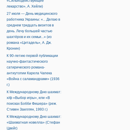
«Сильнодействующее
лекарство», А. Хейли)
27 июля — День медицинского
работника Украины: «... Делаю в
среднем тридцать визитов в
день. Лечу большей частью
шахтёров и их семьи...» (из
романа «Цитадель», А. Дж.
Кронин)
К 90-летию первой публикации
научно-фантастического
сатирического романа-
антиутопии Карела Чапека
«Война с саламандрами» (1936
г.)
К Международному Дню шахмат:
х/ф «Выбор игры», или «В
поисках Бобби Фишера» (реж.
Стивен Заиллян, 1993 г.)
К Международному Дню шахмат:
«Шахматная новелла» (Стефан
Цвейг)