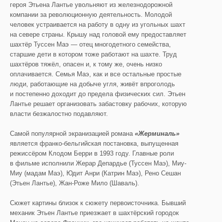
героя Этьена Лантье увольняют из железнодорожной
компании за революционную деятельность. Молодой
человек устраивается на работу в одну из угольных шахт
на севере страны. Крышу над головой ему предоставляет
шахтёр Туссен Маэ — отец многодетного семейства,
старшие дети в котором тоже работают на шахте. Труд
шахтёров тяжёл, опасен и, к тому же, очень низко
оплачивается. Семья Маэ, как и все остальные простые
люди, работающие на добыче угля, живёт впроголодь
и постепенно доходит до предела физических сил. Этьен
Лантье решает организовать забастовку рабочих, которую
власти безжалостно подавляют.
Самой популярной экранизацией романа
«Жерминаль»
является франко-бельгийская постановка, выпущенная
режиссёром Клодом Берри в 1993 году. Главные роли
в фильме исполнили Жерар Депардье (Туссен Маэ), Миу-
Миу (мадам Маэ), Юдит Анри (Катрин Маэ), Рено Сешан
(Этьен Лантье), Жан-Роже Мило (Шаваль).
Сюжет картины близок к сюжету первоисточника. Бывший
механик Этьен Лантье приезжает в шахтёрский городок