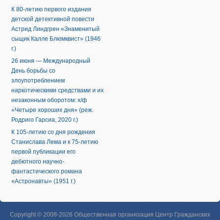
К 80-летию первого издания
детской детективной повести
Астрид Линдгрен «Знаменитый
сыщик Калле Блюмквист» (1946
г.)
26 июня — Международный
День борьбы со
злоупотреблением
наркотическими средствами и их
незаконным оборотом: х/ф
«Четыре хороших дня» (реж.
Родриго Гарсиа, 2020 г.)
К 105-летию со дня рождения
Станислава Лема и к 75-летию
первой публикации его
дебютного научно-
фантастического романа
«Астронавты» (1951 г.)
Copyright © 2008-2026 Общественная организация Центр Гражданских