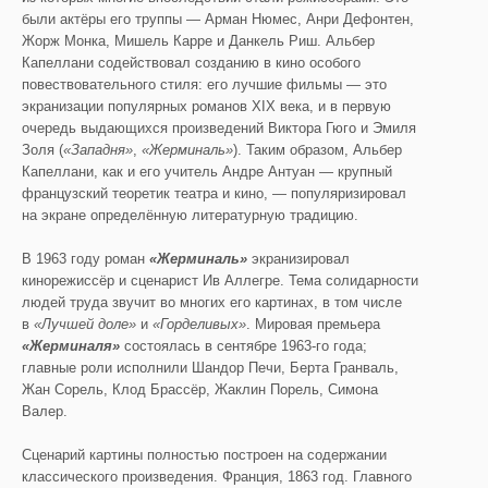
были актёры его труппы — Арман Нюмес, Анри Дефонтен,
Жорж Монка, Мишель Карре и Данкель Риш. Альбер
Капеллани содействовал созданию в кино особого
повествовательного стиля: его лучшие фильмы — это
экранизации популярных романов XIX века, и в первую
очередь выдающихся произведений Виктора Гюго и Эмиля
Золя (
«Западня»
,
«Жерминаль»
). Таким образом, Альбер
Капеллани, как и его учитель Андре Антуан — крупный
французский теоретик театра и кино, — популяризировал
на экране определённую литературную традицию.
В 1963 году роман
«Жерминаль»
экранизировал
кинорежиссёр и сценарист Ив Аллегре. Тема солидарности
людей труда звучит во многих его картинах, в том числе
в
«Лучшей доле»
и
«Горделивых»
. Мировая премьера
«Жерминаля»
состоялась в сентябре 1963-го года;
главные роли исполнили Шандор Печи, Берта Гранваль,
Жан Сорель, Клод Брассёр, Жаклин Порель, Симона
Валер.
Сценарий картины полностью построен на содержании
классического произведения. Франция, 1863 год. Главного