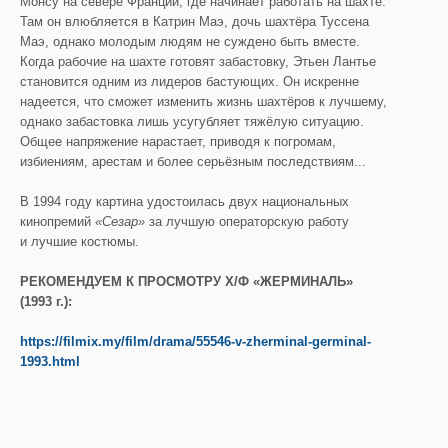
Монсу на севере Франции, где начинает работать на шахте.
Там он влюбляется в Катрин Маэ, дочь шахтёра Туссена
Маэ, однако молодым людям не суждено быть вместе.
Когда рабочие на шахте готовят забастовку, Этьен Лантье
становится одним из лидеров бастующих. Он искренне
надеется, что сможет изменить жизнь шахтёров к лучшему,
однако забастовка лишь усугубляет тяжёлую ситуацию.
Общее напряжение нарастает, приводя к погромам,
избиениям, арестам и более серьёзным последствиям...
В 1994 году картина удостоилась двух национальных
кинопремий
«
Сезар
»
за лучшую операторскую работу
и лучшие костюмы.
РЕКОМЕНДУЕМ К ПРОСМОТРУ Х/Ф «ЖЕРМИНАЛЬ»
(1993 г.):
https://filmix.my/film/drama/55546-v-zherminal-germinal-
1993.html