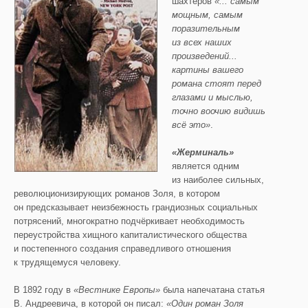
шахтёров
«...
самым
мощным, самым
поразительным
из всех наших
произведений...
картины вашего
романа стоят перед
глазами и мыслью,
точно воочию видишь
всё это»
.
«Жерминаль»
является одним
из наиболее сильных,
революционизирующих романов Золя, в котором
он предсказывает неизбежность грандиозных социальных
потрясений, многократно подчёркивает необходимость
переустройства хищного капиталистического общества
и постепенного создания справедливого отношения
к трудящемуся человеку.
В 1892 году в
«Вестнике Европы»
была напечатана статья
В. Андреевича, в которой он писал:
«Один роман Золя