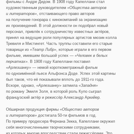
фильмы с Андре Дидом. В 1908 году Капеллани стал
художественным руководителем
«Общества авторов
и литераторов»
, отстаивающего право авторов
на получение гонорара с кинокомпаний за экранизацию
их произведений. В этой должности он подобрал новый
персонал, привлёк к сотрудничеству известных актёров,
принял на ведущие роли популярных артистов мюзик-холла
Тревиля и Мистингет. Часть труппы составили его старые
товарищи из
«
Театр
Либр
»
, которые играли в его первом
фильме, имевшем большой успех —
«Человек в белых
перчатках»
. В 1908 году Капеллани поставил
«
Арлезианку
»
— немой короткометражный фильм
по одноимённой пьесе Альфонса Доде. Успех этой картины
был таков, что её показывали вплоть до 1911-го года.
Вскоре, однако,
«
Арлезианку
»
затмила
«Западня»
по роману Эмиля Золя, в которой роль Купо сыграл
французский актёр и режиссёр Александр Аркийер.
Обширная продукция фирмы
«Общество авторов
и литераторов»
достигала 50-ти фильмов в год.
По примеру продюсера Фернана Зекка, Капеллани окружил
себя многочисленными творческими сотрудниками,
из которых многие впоследствии стали режиссёрами. Это