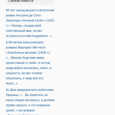
Свежие новости
95 лет назад вышел к читателям
роман Антуана де Сент-
Экзюпери «Ночной полёт» (1931
г.): «Теперь, создав свой
собственный мир, он мог
устроиться в нём поудобнее...»
К 90-летию классического
романа Маргарет Митчелл
«Унесённые ветром» (1936 г.):
«... Многие бедствия мира
проистекали от войн. А потом,
когда война кончалась, никто, в
сущности, не мог толком
объяснить, к чему всё это
было...»
Ко Дню медицинского работника
Украины: «... Вы боретесь за
наши общие интересы, и должен
прямо сказать: я это искренне
ценю!..» (из романа