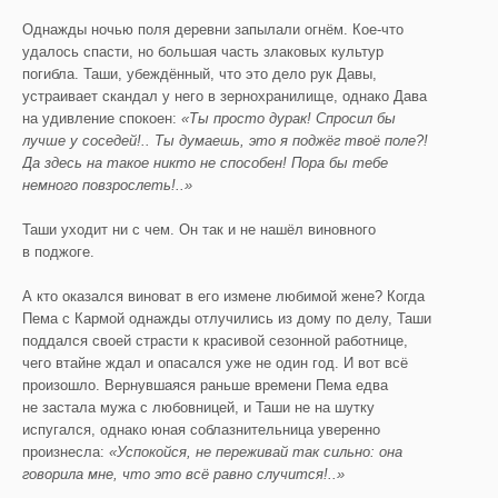
Однажды ночью поля деревни запылали огнём. Кое-что
удалось спасти, но большая часть злаковых культур
погибла. Таши, убеждённый, что это дело рук Давы,
устраивает скандал у него в зернохранилище, однако Дава
на удивление спокоен:
«Ты просто
дурак
! Спросил бы
лучше у соседей!.. Ты думаешь, это я поджёг твоё поле?!
Да здесь на такое никто не способен! Пора бы тебе
немного повзрослеть!..»
Таши уходит ни с чем. Он так и не нашёл виновного
в поджоге.
А кто оказался виноват в его измене любимой жене? Когда
Пема с Кармой однажды отлучились из дому по делу, Таши
поддался своей страсти к красивой сезонной работнице,
чего втайне ждал и опасался уже не один год. И вот всё
произошло. Вернувшаяся раньше времени Пема едва
не застала мужа с любовницей, и Таши не на шутку
испугался, однако юная соблазнительница уверенно
произнесла:
«Успокойся, не переживай так сильно: она
говорила мне, что это всё равно случится!..»