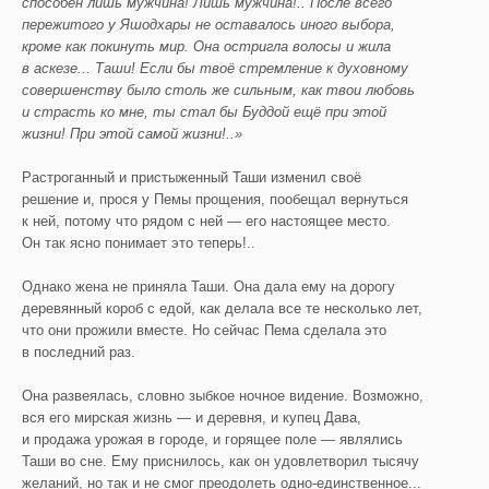
способен лишь мужчина! Лишь мужчина!.. После всего
пережитого у
Яшодхары
не оставалось иного выбора,
кроме как покинуть мир. Она остригла волосы и жила
в аскезе...
Таши
! Если бы твоё стремление к духовному
совершенству было столь же сильным, как твои любовь
и страсть ко мне, ты стал бы Буддой ещё при этой
жизни! При этой самой жизни!..»
Растроганный и пристыженный Таши изменил своё
решение и, прося у Пемы прощения, пообещал вернуться
к ней, потому что рядом с ней — его настоящее место.
Он так ясно понимает это теперь!..
Однако жена не приняла Таши. Она дала ему на дорогу
деревянный короб с едой, как делала все те несколько лет,
что они прожили вместе. Но сейчас Пема сделала это
в последний раз.
Она развеялась, словно зыбкое ночное видение. Возможно,
вся его мирская жизнь — и деревня, и купец Дава,
и продажа урожая в городе, и горящее поле — являлись
Таши во сне. Ему приснилось, как он удовлетворил тысячу
желаний, но так и не смог преодолеть одно-единственное...