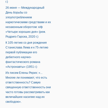
г.)
26 июня — Международный
День борьбы со
злоупотреблением
наркотическими средствами и их
незаконным оборотом: х/ф
«Четыре хороших дня» (реж.
Родриго Гарсиа, 2020 г.)
К 105-летию со дня рождения
Станислава Лема и к 75-летию
первой публикации его
дебютного научно-
фантастического романа
«Астронавты» (1951 г.)
Из писем Елены Рерих: «...
Многие ли понимают, что есть
ответственность? Самую
священную ответственность они
часто готовы рассматривать как
величайшее насилие над их
свободою».