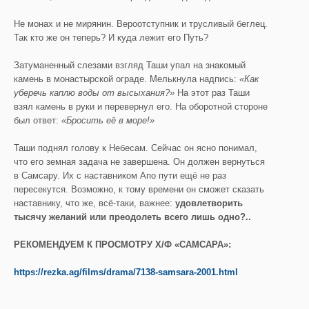
Не монах и не мирянин. Вероотступник и трусливый беглец.
Так кто же он теперь? И куда лежит его Путь?
Затуманенный слезами взгляд Таши упал на знакомый
камень в монастырской ограде. Мелькнула надпись:
«Как
уберечь каплю воды от высыхания?»
На этот раз Таши
взял камень в руки и перевернул его. На оборотной стороне
был ответ:
«Бросить её в море!»
Таши поднял голову к Небесам. Сейчас он ясно понимал,
что его земная задача не завершена. Он должен вернуться
в Самсару. Их с наставником Апо пути ещё не раз
пересекутся. Возможно, к тому времени он сможет сказать
наставнику, что же, всё-таки, важнее:
удовлетворить
тысячу желаний ил
и преодолеть всего лишь одно?..
РЕКОМЕНДУЕМ К ПРОСМОТРУ Х/Ф «САМСАРА»:
https://rezka.ag/films/drama/7138-samsara-2001.html