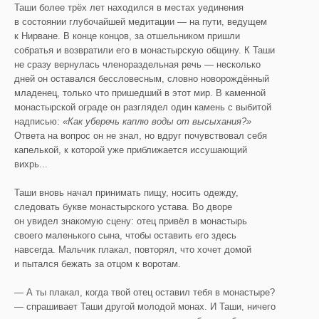
Таши более трёх лет находился в местах уединения
в состоянии глубочайшей медитации — на пути, ведущем
к Нирване. В конце концов, за отшельником пришли
собратья и возвратили его в монастырскую общину. К Таши
не сразу вернулась членораздельная речь — несколько
дней он оставался бессловесным, словно новорождённый
младенец, только что пришедший в этот мир. В каменной
монастырской ограде он разглядел один камень с выбитой
надписью:
«Как уберечь каплю воды от высыхания?»
Ответа на вопрос он не знал, но вдруг почувствовал себя
капелькой, к которой уже приближается иссушающий
вихрь...
Таши вновь начал принимать пищу, носить одежду,
следовать букве монастырского устава. Во дворе
он увидел знакомую сцену: отец привёл в монастырь
своего маленького сына, чтобы оставить его здесь
навсегда. Мальчик плакал, повторял, что хочет домой
и пытался бежать за отцом к воротам.
— А ты плакал, когда твой отец оставил тебя в монастыре?
— спрашивает Таши другой молодой монах. И Таши, ничего