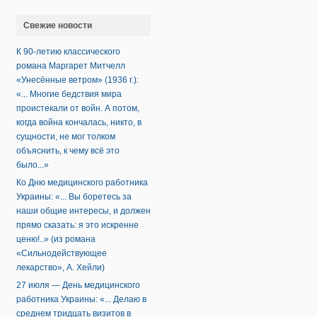
Свежие новости
К 90-летию классического
романа Маргарет Митчелл
«Унесённые ветром» (1936 г.):
«... Многие бедствия мира
проистекали от войн. А потом,
когда война кончалась, никто, в
сущности, не мог толком
объяснить, к чему всё это
было...»
Ко Дню медицинского работника
Украины: «... Вы боретесь за
наши общие интересы, и должен
прямо сказать: я это искренне
ценю!..» (из романа
«Сильнодействующее
лекарство», А. Хейли)
27 июля — День медицинского
работника Украины: «... Делаю в
среднем тридцать визитов в