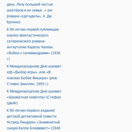
день. Лечу большей частью
шахтёров и их семьи...» (из
романа «Цитадель», А. Дж.
Кронин)
К 90-летию первой публикации
научно-фантастического
сатирического романа-
антиутопии Карела Чапека
«Война с саламандрами» (1936
г.)
К Международному Дню шахмат:
х/ф «Выбор игры», или «В
поисках Бобби Фишера» (реж.
Стивен Заиллян, 1993 г.)
К Международному Дню шахмат:
«Шахматная новелла» (Стефан
Цвейг)
К 80-летию первого издания
детской детективной повести
Астрид Линдгрен «Знаменитый
сыщик Калле Блюмквист» (1946