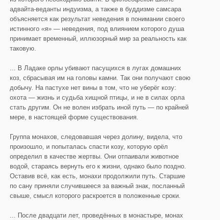
адвайта-веданты индуизма, а также в буддизме самсара
объясняется как результат неведения в понимании своего
истинного
«я»
— неведения, под влиянием которого душа
принимает временный, иллюзорный мир за реальность как
таковую.
... В Ладаке орлы убивают пасущихся в лугах домашних
коз, сбрасывая им на головы камни. Так они получают свою
добычу. На пастухе нет вины в том, что не уберёг козу:
охота — жизнь и судьба хищной птицы, и не в силах орла
стать другим. Он не волен избрать иной путь — по крайней
мере, в настоящей форме существования.
Группа монахов, следовавшая через долину, видела, что
произошло, и попыталась спасти козу, которую орёл
определил в качестве жертвы. Они отпаивали животное
водой, стараясь вернуть его к жизни, однако было поздно.
Оставив всё, как есть, монахи продолжили путь. Старшие
по сану приняли случившееся за важный знак, посланный
свыше, смысл которого раскроется в положенные сроки.
... После двадцати лет, проведённых в монастыре, монах