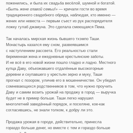
поженились, и была их свадьба весёлой, шумной и богатой.
«Быть жене главой семьи!»
— кричали гости во время
традиционного свадебного обряда, наблюдая, кто именно —
жених или невеста — первым съест из рук распорядителя
ложку гулаб джамуна. Это сделала смеющаяся Пема.
Так началась мирская жизнь бывшего тхэмпо Таши.
Монастырь казался ему сном, развеявшимся
с наступлением рассвета. Его реальностью стали
беременная жена и ежедневные крестьянские заботы.
И не всё в его новой жизни пошло гладко и ладно. Местного
купца Даву, объезжавшего отдалённые высокогорные
деревни и скупавшего у крестьян зерно и муку, Таши
прогнал с позором, уличив его в мошенничестве. Он убедил
сомневающихся родственников в том, что нужно проучить
Даву и самим возить урожай на продажу в город — выручка
будет не в пример больше. Таши легко нарушил
многолетний заведённый порядок, и поселяне, кое-как
согласившись, не знали толком, к добру ли это.
Продажа урожая в городе, действительно, принесла
гораздо больше денег, но вместе с тем и гораздо больше