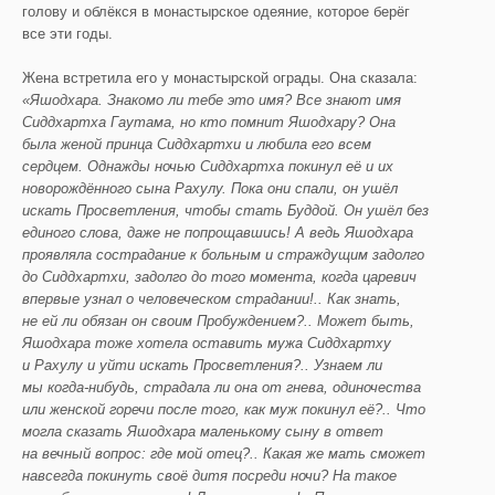
голову и облёкся в монастырское одеяние, которое берёг
все эти годы.
Жена встретила его у монастырской ограды. Она сказала:
«
Яшодхара
. Знакомо ли тебе это имя? Все знают имя
Сиддхартха
Гаутама
, но кто помнит
Яшодхару
? Она
была женой принца
Сиддхартхи
и любила его всем
сердцем. Однажды ночью
Сиддхартха
покинул её и их
новорождённого сына
Рахулу
. Пока они спали, он ушёл
искать Просветления, чтобы стать Буддой. Он ушёл без
единого слова, даже не попрощавшись! А ведь
Яшодхара
проявляла сострадание к больным и страждущим задолго
до
Сиддхартхи
, задолго до того момента, когда царевич
впервые узнал о человеческом страдании!..
Как знать,
не ей ли обязан он своим Пробуждением?.. Может быть,
Яшодхара
тоже хотела оставить мужа
Сиддхартху
и
Рахулу
и уйти искать Просветления?.. Узн
аем ли
мы когда-нибудь, страдала
ли она от гнева, одиночества
или женской горечи после того, как муж покинул её?.. Что
могла сказать
Яшодхара
маленькому сыну в ответ
на вечный вопрос: где мой отец?.. Какая же мать сможет
навсегда покинуть своё дитя посреди ночи? На такое