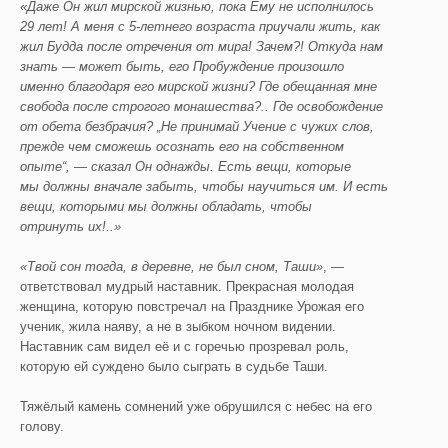
«Даже Он жил мирской жизнью, пока Ему не исполнилось
29 лет! А меня с 5-летнего возраста приучали ж
ить, как
жил Будда после
отречения от мира! Зачем?! Откуда нам
знать — может быть, его Пробуждение произошло
имен
но благодаря его мирской жизни? Где обещанная мне
свобода посл
е строгого монашества
?.. Где освобождение
от
обета безбрачия? „Не принимай Учение с чужих слов,
прежде чем сможешь осознать его на собственном
опыте“, — сказал Он однажды. Есть вещи, которые
мы должны вначале забыть, чтобы научиться им. И есть
вещи, которыми мы должны обладать, чтобы
отринуть их!..»
«Твой сон тогда, в деревне, не был сном,
Таши
»
, —
ответствовал мудрый наставник. Прекрасная молодая
женщина, которую повстречал на Празднике Урожая его
ученик, жила наяву, а не в зыбком ночном видении.
Наставник сам видел её и с горечью прозревал роль,
которую ей суждено было сыграть в судьбе Таши.
Тяжёлый камень сомнений уже обрушился с небес на его
голову.