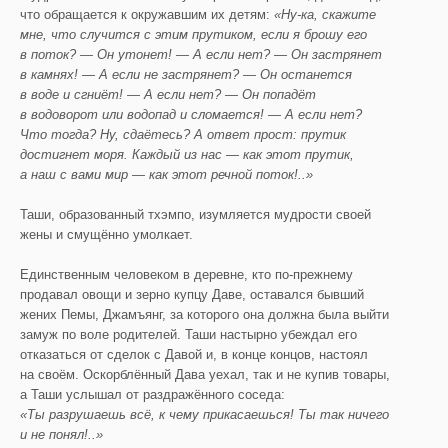
что обращается к окружавшим их детям:
«
Ну-ка, скажите
мне, что случится с этим прутиком, если я
брошу его
в поток? — Он утонет! — А если нет? — Он застрянет
в камнях! — А если не застрянет? — Он останется
в воде и сгниёт! — А если нет? — Он попадёт
в водоворот
или водопад
и сломается! — А если нет?
Что тогда? Ну, сдаётесь? А ответ прост: прутик
достигнет моря. Каждый из нас — как этот прутик,
а наш с вами мир — как этот речной поток!..»
Таши, образованный тхэмпо, изумляется мудрости своей
жены и смущённо умолкает.
Единственным человеком в деревне, кто по-прежнему
продавал овощи и зерно купцу Даве, оставался бывший
жених Пемы, Джамъянг, за которого она должна была выйти
замуж по воле родителей. Таши настырно убеждал его
отказаться от сделок с Давой и, в конце концов, настоял
на своём. Оскорблённый Дава уехал, так и не купив товары,
а Таши услышал от раздражённого соседа:
«Ты разрушаешь всё, к чему прикасаешься! Ты так ничего
и не понял!..»