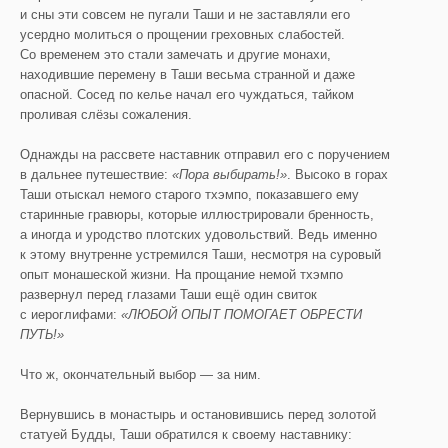
и сны эти совсем не пугали Таши и не заставляли его
усердно молиться о прощении греховных слабостей.
Со временем это стали замечать и другие монахи,
находившие перемену в Таши весьма странной и даже
опасной. Сосед по келье начал его чуждаться, тайком
проливая слёзы сожаления.
Однажды на рассвете наставник отправил его с поручением
в дальнее путешествие:
«Пора выбирать!»
. Высоко в горах
Таши отыскал немого старого тхэмпо, показавшего ему
старинные гравюры, которые иллюстрировали бренность,
а иногда и уродство плотских удовольствий. Ведь именно
к этому внутренне устремился Таши, несмотря на суровый
опыт монашеской жизни. На прощание немой тхэмпо
развернул перед глазами Таши ещё один свиток
с иероглифами:
«ЛЮБОЙ ОПЫТ ПОМОГАЕТ ОБРЕСТИ
ПУТЬ!»
Что ж, окончательный выбор — за ним.
Вернувшись в монастырь и остановившись перед золотой
статуей Будды, Таши обратился к своему наставнику: