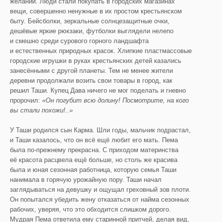
желаний. Люди стали покупать в городских магазинах
вещи, совершенно ненужные в их простом крестьянском
быту. Бейсболки, зеркальные солнцезащитные очки,
дешёвые яркие рюкзаки, футболки выглядели нелепо
и смешно среди сурового горного ландшафта
и естественных природных красок. Хлипкие пластмассовые
городские игрушки в руках крестьянских детей казались
занесёнными с другой планеты. Тем не менее жители
деревни продолжали возить свои товары в город, как
решил Таши. Купец Дава ничего не мог поделать и гневно
пророчил:
«
Он погубит всю долину! Посмотрите, на кого
вы стали похожи!..»
У Таши родился сын Карма. Шли годы, мальчик подрастал,
и Таши казалось, что он всё ещё любит его мать. Пема
была по-прежнему прекрасна. С приходом материнства
её красота расцвела ещё больше, но столь же красива
была и юная сезонная работница, которую семья Таши
нанимала в горячую урожайную пору. Таши начал
заглядываться на девушку и ощущал греховный зов плоти.
Он попытался убедить жену отказаться от найма сезонных
рабочих, уверяя, что это обходится слишком дорого.
Мудрая Пема ответила ему старинной притчей, делая вид,