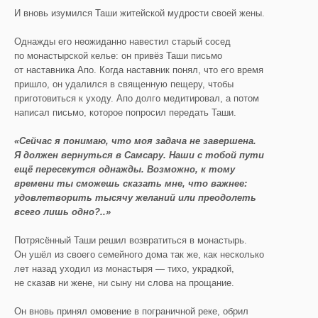
И вновь изумился Таши житейской мудрости своей жены.
Однажды его неожиданно навестил старый сосед
по монастырской келье: он привёз Таши письмо
от наставника Апо. Когда наставник понял, что его время
пришло, он удалился в священную пещеру, чтобы
приготовиться к уходу. Апо долго медитировал, а потом
написал письмо, которое попросил передать Таши.
«Сейчас я понимаю, что моя задача не завершена.
Я должен вернуться в
Самсару
. Наши с тобой пути
ещё пересекутся однажды. Возможно, к тому
времени ты сможешь сказать мне, что важнее:
удовлетворить тысячу желаний или преодолеть
всего лишь одно?..»
Потрясённый Таши решил возвратиться в монастырь.
Он ушёл из своего семейного дома так же, как несколько
лет назад уходил из монастыря — тихо, украдкой,
не сказав ни жене, ни сыну ни слова на прощание.
Он вновь принял омовение в пограничной реке, обрил