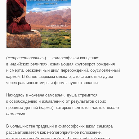
(
«странствование»
) — философская концепция
в индийских религиях, означающая круговорот рождения
и смерти, бесконечный цикл перерождений, обусловленный
кармой. В более широком смысле, это странствие души
через различные миры и формы существования.
Находясь в
«океане
самсары
»
, душа стремится
к освобождению и избавлению от результатов своих
прошлых деяний (кармы), которые являются частью
«сети
самсары
»
.
В большинстве традиций и философских школ самсара
рассматривается как неблагоприятное положение,
из которого необходимо выйти. В философской школе