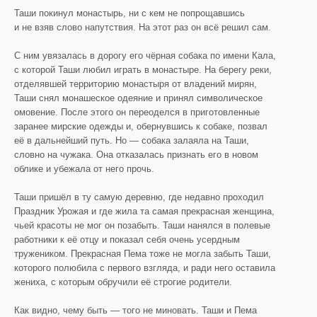
Таши покинул монастырь, ни с кем не попрощавшись
и не взяв слово напутствия. На этот раз он всё решил сам.
С ним увязалась в дорогу его чёрная собака по имени Кала,
с которой Таши любил играть в монастыре. На берегу реки,
отделявшей территорию монастыря от владений мирян,
Таши снял монашеское одеяние и принял символическое
омовение. После этого он переоделся в приготовленные
заранее мирские одежды и, обернувшись к собаке, позвал
её в дальнейший путь. Но — собака залаяла на Таши,
словно на чужака. Она отказалась признать его в новом
облике и убежала от него прочь.
Таши пришёл в ту самую деревню, где недавно проходил
Праздник Урожая и где жила та самая прекрасная женщина,
чьей красоты не мог он позабыть. Таши нанялся в полевые
работники к её отцу и показал себя очень усердным
тружеником. Прекрасная Пема тоже не могла забыть Таши,
которого полюбила с первого взгляда, и ради него оставила
жениха, с которым обручили её строгие родители.
Как видно, чему быть — того не миновать. Таши и Пема