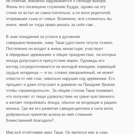
не отвечая, внезапно задумывается о свободе выбора.
Жизнь его посвящена служению Будде, однако на эту
стезю он встал не самостоятельно, а по воле родителей,
оторвавших сына от семьи. Возможно, всё сложилось бы
иначе, имей он тогда право решать за себя сам...
В знак поощрения за успехи в духовном
совершенствовании, ламу Таши удостоили титула тхэмпо.
Постепенно он входит в жизнь монастыря, участвует
в обрядовых церемониях и общих празднествах, на которых
иногда допускается присутствие мирян. Однажды его
взгляд сосредоточивается на молодой женщине, кормящей
грудью младенца — и он, словно заворожённый, не может
отвести от неё глаз, невольно нарушая ход церемонии. Его
прощают и даже отпускают в деревню на Праздник Урожая,
чтобы
«проветриться»
. За общим столом Таши понимает,
что получает от пищи удовольствие на грани чувственного
и желает попробовать блюда, обычно не входящие в рацион
монаха. Где же его развитая самодисциплина и сила воли,
добровольно принятая аскеза во имя стяжания
Божественной благодати?..
Мир всё отчётливее звал Таши. Он являлся ему в снах,