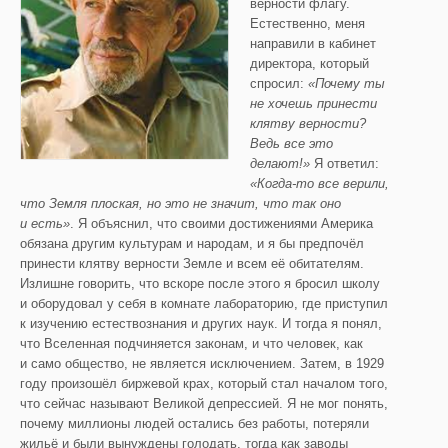
верности флагу.
Естественно, меня
направили в кабинет
директора, который
спросил:
«Почему ты
не хочешь принести
клятву верности?
Ведь все это
делают!»
Я ответил:
«Когда-то все верили,
что Земля плоская, но это не значит, что так оно
и есть»
. Я объяснил, что своими достижениями Америка
обязана другим культурам и народам, и я бы предпочёл
принести клятву верности Земле и всем её обитателям.
Излишне говорить, что вскоре после этого я бросил школу
и оборудовал у себя в комнате лабораторию, где приступил
к изучению естествознания и других наук. И тогда я понял,
что Вселенная подчиняется законам, и что человек, как
и само общество, не является исключением. Затем, в 1929
году произошёл биржевой крах, который стал началом того,
что сейчас называют Великой депрессией. Я не мог понять,
почему миллионы людей остались без работы, потеряли
жильё и были вынуждены голодать, тогда как заводы