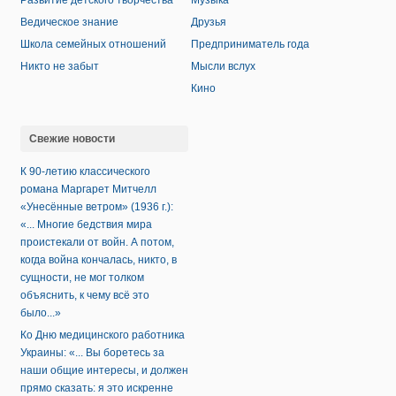
Развитие детского творчества
Музыка
Ведическое знание
Друзья
Школа семейных отношений
Предприниматель года
Никто не забыт
Мысли вслух
Кино
Свежие новости
К 90-летию классического
романа Маргарет Митчелл
«Унесённые ветром» (1936 г.):
«... Многие бедствия мира
проистекали от войн. А потом,
когда война кончалась, никто, в
сущности, не мог толком
объяснить, к чему всё это
было...»
Ко Дню медицинского работника
Украины: «... Вы боретесь за
наши общие интересы, и должен
прямо сказать: я это искренне