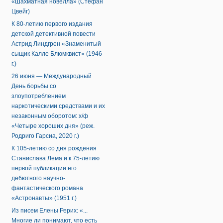
«Шахматная новелла» (Стефан
Цвейг)
К 80-летию первого издания
детской детективной повести
Астрид Линдгрен «Знаменитый
сыщик Калле Блюмквист» (1946
г.)
26 июня — Международный
День борьбы со
злоупотреблением
наркотическими средствами и их
незаконным оборотом: х/ф
«Четыре хороших дня» (реж.
Родриго Гарсиа, 2020 г.)
К 105-летию со дня рождения
Станислава Лема и к 75-летию
первой публикации его
дебютного научно-
фантастического романа
«Астронавты» (1951 г.)
Из писем Елены Рерих: «...
Многие ли понимают, что есть