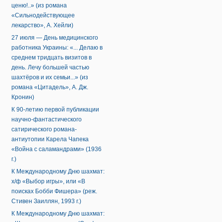
ценю!..» (из романа
«Сильнодействующее
лекарство», А. Хейли)
27 июля — День медицинского
работника Украины: «... Делаю в
среднем тридцать визитов в
день. Лечу большей частью
шахтёров и их семьи...» (из
романа «Цитадель», А. Дж.
Кронин)
К 90-летию первой публикации
научно-фантастического
сатирического романа-
антиутопии Карела Чапека
«Война с саламандрами» (1936
г.)
К Международному Дню шахмат:
х/ф «Выбор игры», или «В
поисках Бобби Фишера» (реж.
Стивен Заиллян, 1993 г.)
К Международному Дню шахмат: