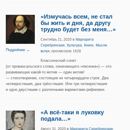
«Измучась всем, не стал
бы жить и дня, да другу
трудно будет без меня…»
в
Сентябрь 21, 2020
Маргарита
,
,
,
Серебрянская
Культура
Книги
Мысли
Подробнее →
вслух
, просмотров: 1628
Классический сонет
(от провансальского слова, означающего «песенка») — это
развивающее какой-то мотив — один мотив!
— стихотворение, состоящее из четырнадцати строк. Два
четверостишия, два трёхстишия. Или три четверостишия
и одно двустишие с различными вариантами рифмовки.
«А всё-таки я луковку
подала…»
в
,
Август 31, 2020
Маргарита Серебрянская