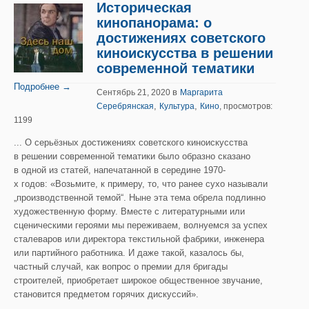
Историческая
кинопанорама: о
достижениях советского
киноискусства в решении
современной тематики
Подробнее →
в
Сентябрь 21, 2020
Маргарита
,
,
Серебрянская
Культура
Кино
, просмотров:
1199
... О серьёзных достижениях советского киноискусства
в решении современной тематики было образно сказано
в одной из статей, напечатанной в середине 1970-
х годов: «Возьмите, к примеру, то, что ранее сухо называли
„производственной темой“. Ныне эта тема обрела подлинно
художественную форму. Вместе с литературными или
сценическими героями мы переживаем, волнуемся за успех
сталеваров или директора текстильной фабрики, инженера
или партийного работника. И даже такой, казалось бы,
частный случай, как вопрос о премии для бригады
строителей, приобретает широкое общественное звучание,
становится предметом горячих дискуссий».