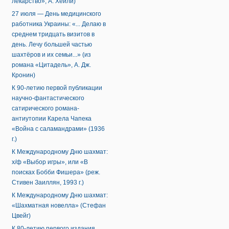
лекарство», А. Хейли)
27 июля — День медицинского
работника Украины: «... Делаю в
среднем тридцать визитов в
день. Лечу большей частью
шахтёров и их семьи...» (из
романа «Цитадель», А. Дж.
Кронин)
К 90-летию первой публикации
научно-фантастического
сатирического романа-
антиутопии Карела Чапека
«Война с саламандрами» (1936
г.)
К Международному Дню шахмат:
х/ф «Выбор игры», или «В
поисках Бобби Фишера» (реж.
Стивен Заиллян, 1993 г.)
К Международному Дню шахмат:
«Шахматная новелла» (Стефан
Цвейг)
К 80-летию первого издания