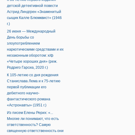
детской детективной повести
Астрид Линдгрен «Знаменитый
сыщик Калле Блюмквист» (1946
г.)
26 июня — Международный
День борьбы со
злоупотреблением
наркотическими средствами и их
незаконным оборотом: х/ф
«Четыре хороших дня» (реж.
Родриго Гарсиа, 2020 г.)
К 105-летию со дня рождения
Станислава Лема и к 75-летию
первой публикации его
дебютного научно-
фантастического романа
«Астронавты» (1951 г.)
Из писем Елены Рерих: «...
Многие ли понимают, что есть
ответственность? Самую
священную ответственность они