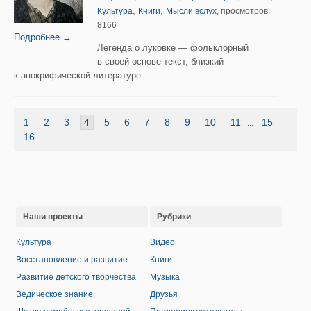
,
,
Культура
Книги
Мысли вслух
, просмотров:
8166
Подробнее →
Легенда о луковке — фольклорный
в своей основе текст, близкий
к апокрифической литературе.
1
2
3
4
5
6
7
8
9
10
11
15
...
16
Наши проекты
Рубрики
Культура
Видео
Восстановление и развитие
Книги
Развитие детского творчества
Музыка
Ведическое знание
Друзья