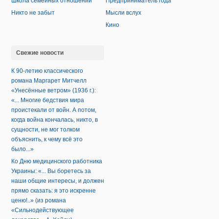
Школа семейных отношений
Предприниматель года
Никто не забыт
Мысли вслух
Кино
Свежие новости
К 90-летию классического
романа Маргарет Митчелл
«Унесённые ветром» (1936 г.):
«... Многие бедствия мира
проистекали от войн. А потом,
когда война кончалась, никто, в
сущности, не мог толком
объяснить, к чему всё это
было...»
Ко Дню медицинского работника
Украины: «... Вы боретесь за
наши общие интересы, и должен
прямо сказать: я это искренне
ценю!..» (из романа
«Сильнодействующее