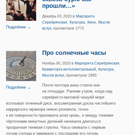
прошли…»
в
Декабрь 03, 2020
Маргарита
,
,
,
Серебрянская
Культура
Кино
Мысли
Подробнее →
вслух
, просмотров: 2772
Про солнечные часы
в
,
Ноябрь 06, 2020
Маргарита Серебрянская
,
,
Краматорск интеллектуальный
Культура
Мысли вслух
, просмотров: 2885
Почти полтора века стояли они
Подробнее →
на площади. Ранним утром, когда над
серебристо-матовой чешуёй моря
всплывал огненный диск, восьмигранная доска чистейшего
каррарского мрамора нежно розовела, точно
к её поверхности приливала алая кровь, и между тонкими
чёрточками минутных делений начинала двигаться
прозрачная теневая стрелка. Часы оживали с первым
лучом солнца и замирали с последним его лучом.