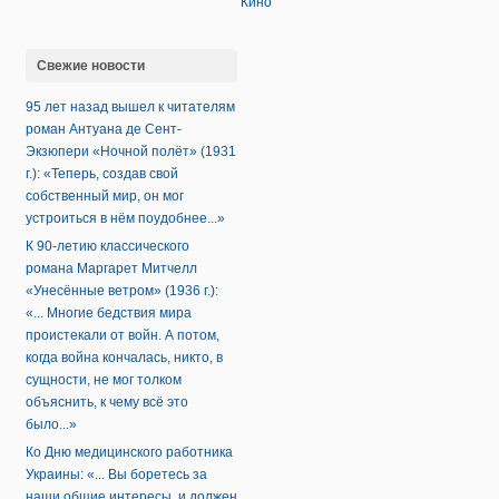
Кино
Свежие новости
95 лет назад вышел к читателям
роман Антуана де Сент-
Экзюпери «Ночной полёт» (1931
г.): «Теперь, создав свой
собственный мир, он мог
устроиться в нём поудобнее...»
К 90-летию классического
романа Маргарет Митчелл
«Унесённые ветром» (1936 г.):
«... Многие бедствия мира
проистекали от войн. А потом,
когда война кончалась, никто, в
сущности, не мог толком
объяснить, к чему всё это
было...»
Ко Дню медицинского работника
Украины: «... Вы боретесь за
наши общие интересы, и должен