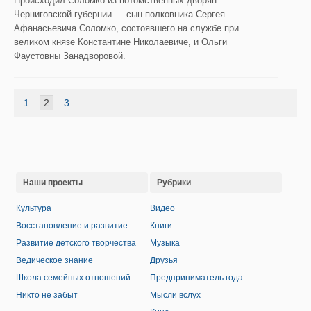
Происходил Соломко из потомственных дворян
Черниговской губернии — сын полковника Сергея
Афанасьевича Соломко, состоявшего на службе при
великом князе Константине Николаевиче, и Ольги
Фаустовны Занадворовой.
1
2
3
Наши проекты
Рубрики
Культура
Видео
Восстановление и развитие
Книги
Развитие детского творчества
Музыка
Ведическое знание
Друзья
Школа семейных отношений
Предприниматель года
Никто не забыт
Мысли вслух