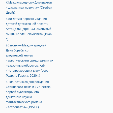
К Международному Дню шахмат:
«Шахматная новелла» (Стефан
Цвейг)
К 80-летию первого издания
детской детективной повести
Астрид Линдгрен «Знаменитый
сыщик Калле Блюмквист» (1946
г.)
26 июня — Международный
День борьбы со
злоупотреблением
наркотическими средствами и их
незаконным оборотом: х/ф
«Четыре хороших дня» (реж.
Родриго Гарсиа, 2020 г.)
К 105-летию со дня рождения
Станислава Лема и к 75-летию
первой публикации его
дебютного научно-
фантастического романа
«Астронавты» (1951 г.)