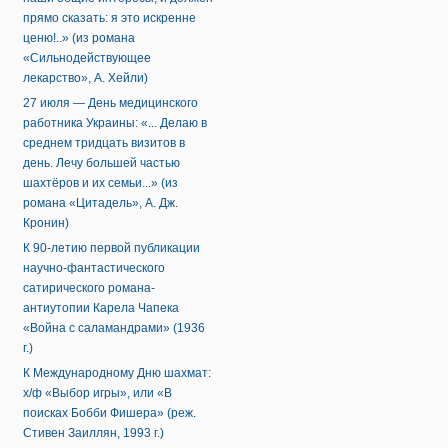
прямо сказать: я это искренне
ценю!..» (из романа
«Сильнодействующее
лекарство», А. Хейли)
27 июля — День медицинского
работника Украины: «... Делаю в
среднем тридцать визитов в
день. Лечу большей частью
шахтёров и их семьи...» (из
романа «Цитадель», А. Дж.
Кронин)
К 90-летию первой публикации
научно-фантастического
сатирического романа-
антиутопии Карела Чапека
«Война с саламандрами» (1936
г.)
К Международному Дню шахмат:
х/ф «Выбор игры», или «В
поисках Бобби Фишера» (реж.
Стивен Заиллян, 1993 г.)