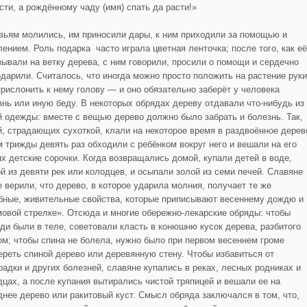
сти, а рождённому чаду (имя) спать да расти!»
вьям молились, им приносили дары, к ним приходили за помощью и
лением. Роль подарка часто играла цветная ленточка; после того, как её
зывали на ветку дерева, с ним говорили, просили о помощи и сердечно
одарили. Считалось, что иногда можно просто положить на растение руки
прислонить к нему голову — и оно обязательно заберёт у человека
знь или иную беду. В некоторых обрядах дереву отдавали что-нибудь из
й одежды: вместе с вещью дерево должно было забрать и болезнь. Так,
й, страдающих сухоткой, клали на некоторое время в раздвоённое дерев
м трижды девять раз обходили с ребёнком вокруг него и вешали на его
ях детские сорочки. Когда возвращались домой, купали детей в воде,
ой из девяти рек или колодцев, и осыпали золой из семи печей. Славяне
е верили, что дерево, в которое ударила молния, получает те же
бные, живительные свойства, которые приписывают весеннему дождю и
мовой стрелке». Отсюда и многие обережно-лекарские обряды: чтобы
ди были в теле, советовали класть в конюшню кусок дерева, разбитого
ом; чтобы спина не болела, нужно было при первом весеннем громе
ереть спиной дерево или деревянную стену. Чтобы избавиться от
радки и других болезней, славяне купались в реках, лесных родниках и
дцах, а после купания вытирались чистой тряпицей и вешали ее на
днее дерево или ракитовый куст. Смысл обряда заключался в том, что,