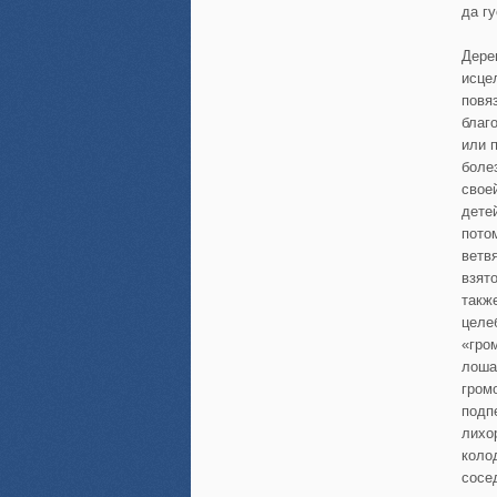
да гу
Дере
исце
повя
благ
или 
боле
свое
дете
пото
ветв
взят
такж
целе
«гро
лоша
гром
подп
лихо
коло
сосе