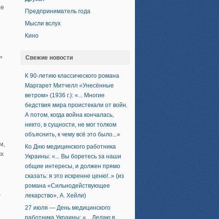
зе
Предприниматель года
Мысли вслух
Кино
ь
Свежие новости
К 90-летию классического романа
Маргарет Митчелл «Унесённые
ветром» (1936 г.): «... Многие
бедствия мира проистекали от войн.
А потом, когда война кончалась,
никто, в сущности, не мог толком
объяснить, к чему всё это было...»
м,
Ко Дню медицинского работника
ых
Украины: «... Вы боретесь за наши
общие интересы, и должен прямо
сказать: я это искренне ценю!..» (из
романа «Сильнодействующее
,
лекарство», А. Хейли)
27 июля — День медицинского
работника Украины: «... Делаю в