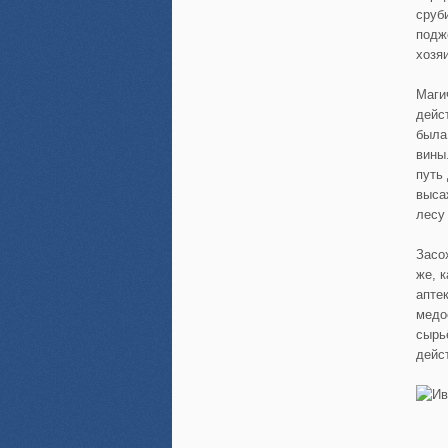
сруб
поджо
хозя
Маги
дейс
была
вины
путь
выса
лесу
Засо
же, 
апте
медо
сырь
дейс