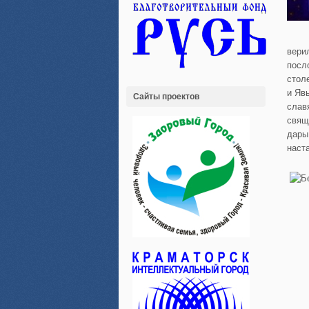
вери
посл
стол
и Яв
Сайты проектов
слав
свящ
дары
наст