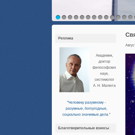
Св
Реплика
Авгус
Академик,
доктор
философских
наук,
системолог
А. Н. Малюта
''Человеку разумному -
разумные, богоугодные,
социально значимые дела.''
Благотворительные взносы