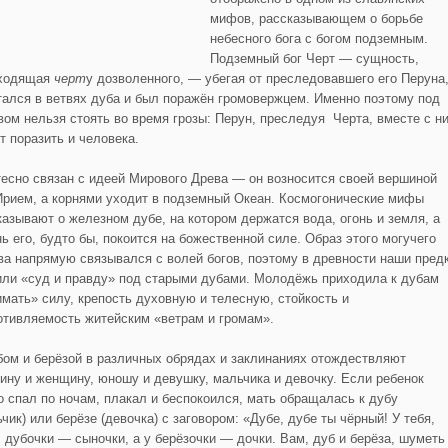
мифов, рассказывающем о борьбе
небесного бога с богом подземным.
Подземный бог Черт — сущность,
ходящая
черт
у дозволенного, — убегая от преследовавшего его Перуна
тался в ветвях дуба и был поражён громовержцем. Именно поэтому под
вом нельзя стоять во время грозы: Перун, преследуя Черта, вместе с н
т поразить и человека.
тесно связан с идеей Мирового Древа — он возносится своей вершиной
Ирием, а корнями уходит в подземный Океан. Космогонические мифы
казывают о железном дубе, на котором держатся вода, огонь и земля, а
нь его, будто бы, покоится на божественной силе. Образ этого могучего
ва напрямую связывался с волей богов, поэтому в древности наши пред
или «суд и правду» под старыми дубами. Молодёжь приходила к дубам
имать» силу, крепость духовную и телесную, стойкость и
отивляемость житейским «ветрам и громам».
бом и берёзой в различных обрядах и заклинаниях отождествляют
ину и женщину, юношу и девушку, мальчика и девочку. Если ребенок
о спал по ночам, плакал и беспокоился, мать обращалась к дубу
чик) или берёзе (девочка) с заговором: «Дубе, дубе ты чёрный! У тебя,
, дубочки — сыночки, а у берёзочки — дочки. Вам, дуб и берёза, шуметь