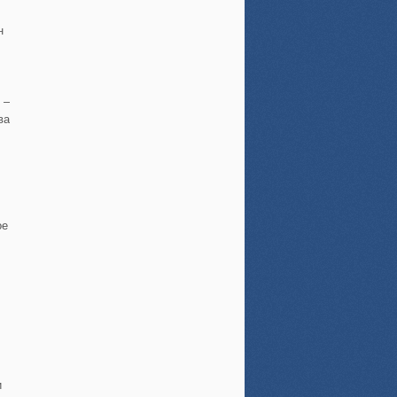
н
 –
ва
ое
и