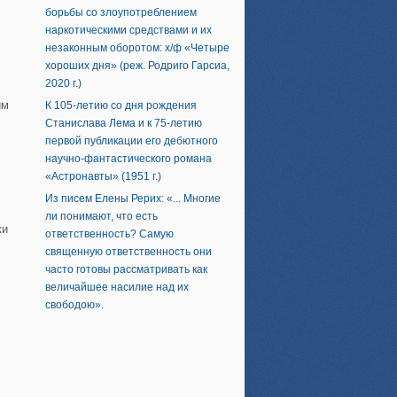
борьбы со злоупотреблением
наркотическими средствами и их
незаконным оборотом: х/ф «Четыре
хороших дня» (реж. Родриго Гарсиа,
,
2020 г.)
им
К 105-летию со дня рождения
Станислава Лема и к 75-летию
первой публикации его дебютного
научно-фантастического романа
«Астронавты» (1951 г.)
Из писем Елены Рерих: «... Многие
ли понимают, что есть
ки
ответственность? Самую
священную ответственность они
часто готовы рассматривать как
величайшее насилие над их
свободою».