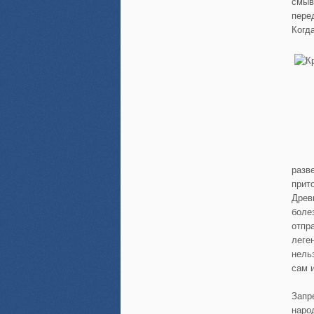
смыв
пере
Когд
разв
прито
Древ
боле
отпр
леге
нель
сам и
Запр
наро