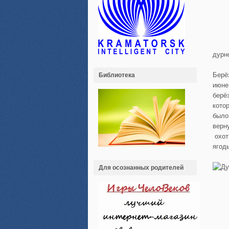
дурно
Берё
Библиотека
июне
берё
кото
было
верн
охот
ягод
Для осознанных родителей