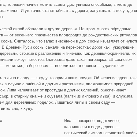
ить, то леший начнет мстить всеми доступными способами, вплоть до
га жилья. И уж точно станет сбивать с дороги, запутывать в лесу, где о
ин.
ческой силой обладали и другие деревья. Центром многих обрядовых
тв — от весеннего празднества плодородия до рождественских ритуалов
 сосна. Считалось, что запах внесённой в дом сосны избавляет от чувст
. В Древней Руси сосны сажали на перекрёстках дорог как «указующие
 деревья», стойкие к разложению и гниению. Как деревья-охранители, их
живали вокруг погостов. Бытовала даже такая поговорка: «В сосновом
 — молиться, в берёзовом — веселиться, в еловом — удавиться».
хла липа в саду — к худу, говорили наши предки. Объяснение здесь так
как в случае с рябиной и другими растениями, являющимися природной
кой. Липа излечивает от простуды и других болезней, обеспечивает
сбор, в старину она же и обувала (лапти из липового лыка), и служила
ём для деревянных поделок. Лишиться липы в своем саду —
твительно, к худу.
Ива — покорное, податливое,
клонящееся к воде дерево —
поэтический символ несчастной любв