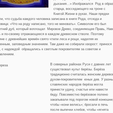
дыхания…» Изображался Род в обра
старца, восседающего на троне с
Книгой Жизни в руках. Наши предки
ли, что судьба каждого человека записана в книге Рода, отсюда и
овица: «Что на роду написано, того не миновать». Символом его был
етний дуб, который воплощал Мировое Древо, соединяющее Правь, Нав
ь и по-своему отражающееся в каждом древесном стволе. Поэтому
яне с древнейших времён свято чтили леса и рощи, наделяя их
енным, заповедным значением. Там даже не собирали хворост: принося
, с надеждой обращались к светлым покровителям за советом и
авлением.
В северных районах Руси с давних лет
существовал культ берёзы. Берёза
традиционно считалась женским дерево
духом-покровителем юных дев. У разн
славянских народов берёза могла
принести удачу, счастье или навести
беду. Повсеместно берёзовое полено
закапывали под порогом новой конюшни
чтобы «кони велись»; бросали в печь
после выпечки хлебов, чтобы «ягнята