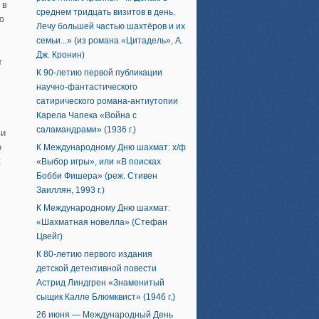
 в
среднем тридцать визитов в день.
ю
Лечу большей частью шахтёров и их
семьи...» (из романа «Цитадель», А.
Дж. Кронин)
т
К 90-летию первой публикации
научно-фантастического
сатирического романа-антиутопии
Карела Чапека «Война с
саламандрами» (1936 г.)
ви
о
К Международному Дню шахмат: х/ф
:
«Выбор игры», или «В поисках
Бобби Фишера» (реж. Стивен
Заиллян, 1993 г.)
К Международному Дню шахмат:
«Шахматная новелла» (Стефан
Цвейг)
К 80-летию первого издания
детской детективной повести
Астрид Линдгрен «Знаменитый
сыщик Калле Блюмквист» (1946 г.)
26 июня — Международный День