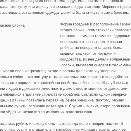
ая и стирая тряпицей со своего тела недуг, больной вместе с вещью
давал его кусту или дереву как земным представителям Мирового Древа
а истлевала оставленная одежда, должна была сгинуть и сама болезнь.
Форма гроздьев и расположение зёрен
ягодах рябины геометрически повторя
пентакль – символ гармонии, здоровья
сверхъестественных сил. Красная
рябина, по поверьям славян, была
мощной защитой от неудачи и
колдовства, из неё делали волшебные
посохи, вырезали обереги и талисман
ешивали спелые гроздья у входа в загоны для скота и у дверной
локи в избах – как заступу от влияния злых сил и всякого чародейства.
ние свято верили, что волшебные свойства рябины способны уберечь от
зни людей и домашних животных и даже отвести молнию от домов или
авляющихся в дальнее странствие кораблей. Согласно одной северной
нде, из рябины появилась первая на Земле женщина, поэтому рябину
зя было рубить, особенно возле дома. Срубил – значит, скоро погибнешь
ли уйдёт из жизни кто-то из близких родственников.
ещалось рубить и вековую ель – это всегда вело к неприятностям. В
де считалось, что старая ель – излюбленное жилище лешего. Если её