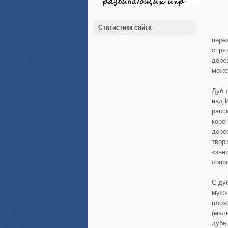
Статистика сайта
пере
спря
дере
може
Дуб 
над 
расс
коре
дере
твор
«зан
сопр
С ду
мужч
плох
(маль
дубе