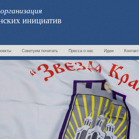
организация
нских инициатив
оекты
Советуем почитать
Пресса о нас
Идеи
Контак