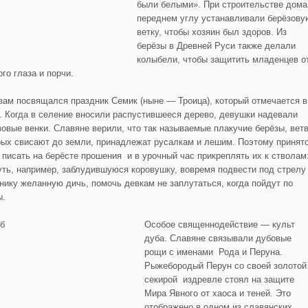
были белыми». При строительстве дома
переднем углу устанавливали берёзову
ветку, чтобы хозяин был здоров. Из
берёзы в Древней Руси также делали
колыбели, чтобы защитить младенцев о
го глаза и порчи.
зам посвящался праздник Семик (ныне — Троица), который отмечается в
. Когда в селение вносили распустившееся дерево, девушки надевали
зовые венки. Славяне верили, что так называемые плакучие берёзы, вет
рых свисают до земли, принадлежат русалкам и лешим. Поэтому принят
 писать на берёсте прошения и в урочный час прикреплять их к стволам
уть, например, заблудившуюся коровушку, вовремя подвести под стрелу
нику желанную дичь, помочь девкам не заплутаться, когда пойдут по
ы.
Особое священнодействие — культ
дуба. Славяне связывали дубовые
рощи с именами Рода и Перуна.
Рыжебородый Перун со своей золотой
секирой издревле стоял на защите
Мира Явного от хаоса и теней. Это
отображено в одном из славянских