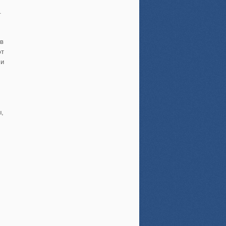
.
 в
ют
 и
ы,