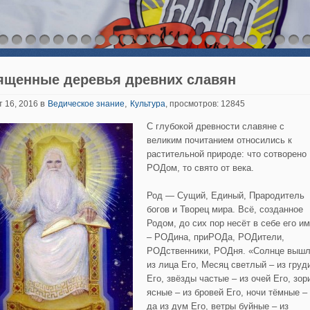
ященные деревья древних славян
в
,
т 16, 2016
Ведическое знание
Культура
, просмотров: 12845
С глубокой древности славяне с
великим почитанием относились к
растительной природе: что сотворено
РОДом, то свято от века.
Род — Сущий, Единый, Прародитель
богов и Творец мира. Всё, созданное
Родом, до сих пор несёт в себе его и
– РОДина, приРОДа, РОДители,
РОДственники, РОДня. «Солнце выш
из лица Его, Месяц светлый – из груд
Его, звёзды частые – из очей Его, зор
ясные – из бровей Его, ночи тёмные –
да из дум Его, ветры буйные – из