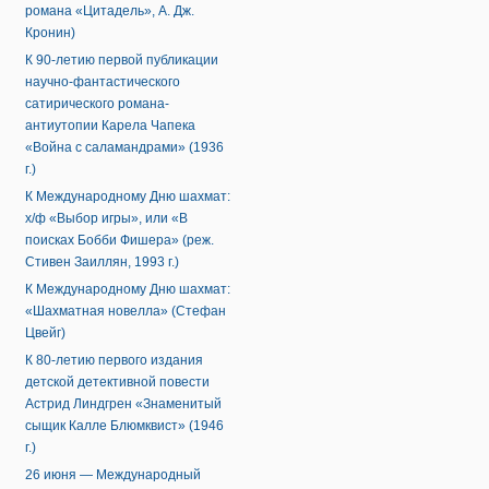
романа «Цитадель», А. Дж.
Кронин)
К 90-летию первой публикации
научно-фантастического
сатирического романа-
антиутопии Карела Чапека
«Война с саламандрами» (1936
г.)
К Международному Дню шахмат:
х/ф «Выбор игры», или «В
поисках Бобби Фишера» (реж.
Стивен Заиллян, 1993 г.)
К Международному Дню шахмат:
«Шахматная новелла» (Стефан
Цвейг)
К 80-летию первого издания
детской детективной повести
Астрид Линдгрен «Знаменитый
сыщик Калле Блюмквист» (1946
г.)
26 июня — Международный