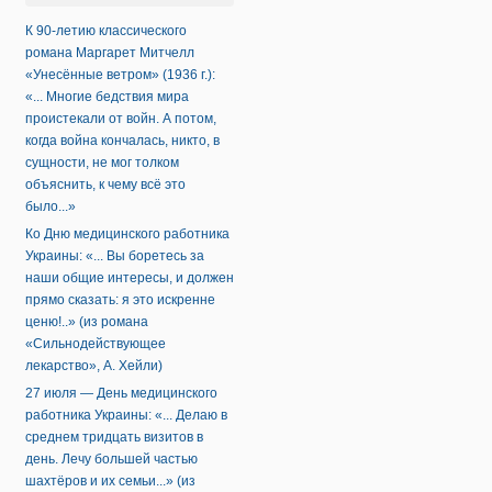
К 90-летию классического
романа Маргарет Митчелл
«Унесённые ветром» (1936 г.):
«... Многие бедствия мира
проистекали от войн. А потом,
когда война кончалась, никто, в
сущности, не мог толком
объяснить, к чему всё это
было...»
Ко Дню медицинского работника
Украины: «... Вы боретесь за
наши общие интересы, и должен
прямо сказать: я это искренне
ценю!..» (из романа
«Сильнодействующее
лекарство», А. Хейли)
27 июля — День медицинского
работника Украины: «... Делаю в
среднем тридцать визитов в
день. Лечу большей частью
шахтёров и их семьи...» (из