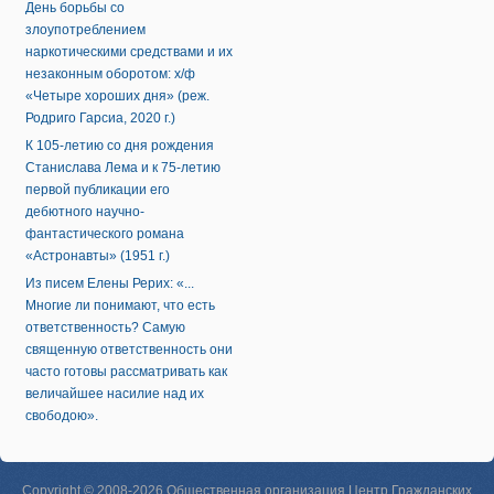
День борьбы со
злоупотреблением
наркотическими средствами и их
незаконным оборотом: х/ф
«Четыре хороших дня» (реж.
Родриго Гарсиа, 2020 г.)
К 105-летию со дня рождения
Станислава Лема и к 75-летию
первой публикации его
дебютного научно-
фантастического романа
«Астронавты» (1951 г.)
Из писем Елены Рерих: «...
Многие ли понимают, что есть
ответственность? Самую
священную ответственность они
часто готовы рассматривать как
величайшее насилие над их
свободою».
Copyright © 2008-2026 Общественная организация Центр Гражданских