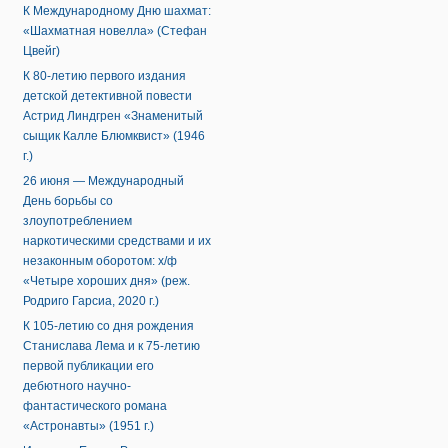
К Международному Дню шахмат:
«Шахматная новелла» (Стефан
Цвейг)
К 80-летию первого издания
детской детективной повести
Астрид Линдгрен «Знаменитый
сыщик Калле Блюмквист» (1946
г.)
26 июня — Международный
День борьбы со
злоупотреблением
наркотическими средствами и их
незаконным оборотом: х/ф
«Четыре хороших дня» (реж.
Родриго Гарсиа, 2020 г.)
К 105-летию со дня рождения
Станислава Лема и к 75-летию
первой публикации его
дебютного научно-
фантастического романа
«Астронавты» (1951 г.)