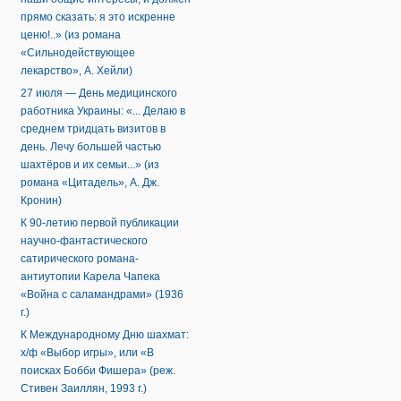
прямо сказать: я это искренне
ценю!..» (из романа
«Сильнодействующее
лекарство», А. Хейли)
27 июля — День медицинского
работника Украины: «... Делаю в
среднем тридцать визитов в
день. Лечу большей частью
шахтёров и их семьи...» (из
романа «Цитадель», А. Дж.
Кронин)
К 90-летию первой публикации
научно-фантастического
сатирического романа-
антиутопии Карела Чапека
«Война с саламандрами» (1936
г.)
К Международному Дню шахмат:
х/ф «Выбор игры», или «В
поисках Бобби Фишера» (реж.
Стивен Заиллян, 1993 г.)