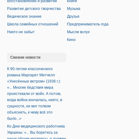
Восстановление и развитие
Книги
Развитие детского творчества
Музыка
Ведическое знание
Друзья
Школа семейных отношений
Предприниматель года
Никто не забыт
Мысли вслух
Кино
Свежие новости
К 90-летию классического
романа Маргарет Митчелл
«Унесённые ветром» (1936 г.):
«... Многие бедствия мира
проистекали от войн. А потом,
когда война кончалась, никто, в
сущности, не мог толком
объяснить, к чему всё это
было...»
Ко Дню медицинского работника
Украины: «... Вы боретесь за
наши общие интересы, и должен