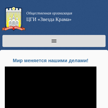
Общественная организация
ЦГИ «Звезда Крама»
Мир меняется нашими делами!