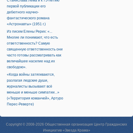
Станислава Лема и к 75-летию
первой публикации его
дебютного научно-
фантастического романа
«Астронавты» (1951 г.)
Из писем Елены Рерих: «...
Многие ли понимают, что есть
ответственность? Самую
священную ответственность они
часто готовы рассматривать как
величайшее насилие над их
свободою».
«Когда войны затягиваются,
разлагая людские души,
журналисты вызывают всё
меньше и меньше симпатии...»
(«Территория команчей», Артуро
Перес-Реверте)
Copyright © 2008-2026 Общественная организация Центр Гражданских
Инициатив «Звезда Крама»