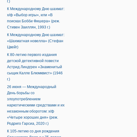
г.)
К Международному Дню шахмат:
х/ф «Выбор игры», или «В
поисках Бобби Фишера» (реж.
Стивен Заиллян, 1993 г.)
К Международному Дню шахмат:
«Шахматная новелла» (Стефан
Цвейг)
К 80-летию первого издания
детской детективной повести
Астрид Линдгрен «Знаменитый
сыщик Калле Блюмквист» (1946
г.)
26 июня — Международный
День борьбы со
злоупотреблением
наркотическими средствами и их
незаконным оборотом: х/ф
«Четыре хороших дня» (реж.
Родриго Гарсиа, 2020 г.)
К 105-летию со дня рождения