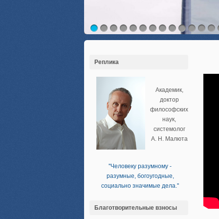
Реплика
Академик,
доктор
философских
наук,
системолог
А. Н. Малюта
''Человеку разумному -
разумные, богоугодные,
социально значимые дела.''
Благотворительные взносы