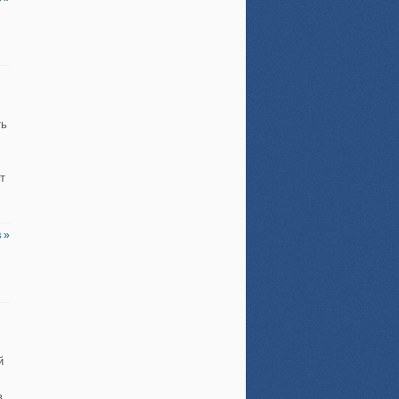
ть
т
 »
й
в