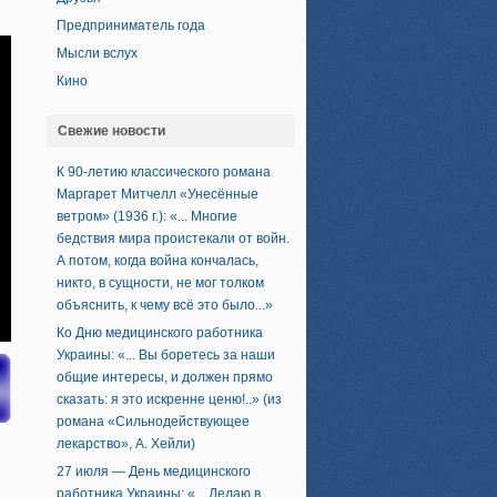
Предприниматель года
Мысли вслух
Кино
Свежие новости
К 90-летию классического романа
Маргарет Митчелл «Унесённые
ветром» (1936 г.): «... Многие
бедствия мира проистекали от войн.
А потом, когда война кончалась,
никто, в сущности, не мог толком
объяснить, к чему всё это было...»
Ко Дню медицинского работника
Украины: «... Вы боретесь за наши
общие интересы, и должен прямо
сказать: я это искренне ценю!..» (из
романа «Сильнодействующее
лекарство», А. Хейли)
27 июля — День медицинского
работника Украины: «... Делаю в