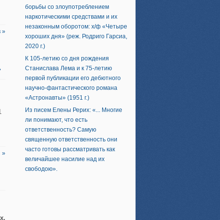
борьбы со злоупотреблением
наркотическими средствами и их
незаконным оборотом: х/ф «Четыре
 »
хороших дня» (реж. Родриго Гарсиа,
2020 г.)
К 105-летию со дня рождения
»
Станислава Лема и к 75-летию
первой публикации его дебютного
научно-фантастического романа
«Астронавты» (1951 г.)
Из писем Елены Рерих: «... Многие
1
ли понимают, что есть
ответственность? Самую
священную ответственность они
часто готовы рассматривать как
 »
величайшее насилие над их
свободою».
х,