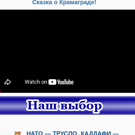
Сказка о Крамаграде!
НАТО — ТРУСЛО, КАДДАФИ —