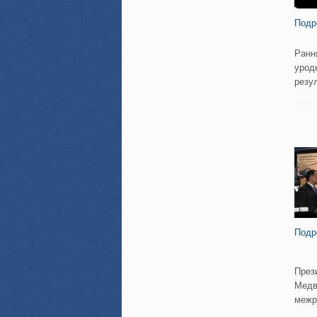
Подр
Ранн
урод
резул
Подр
През
Медв
межр