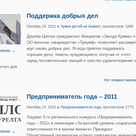
Поддержка добрых дел
в
Октябрь 15, 2011
Чужих детей не бывает
, просмотров: 1890
Дружба Центра гражданских Инициатив «Звезда Крама» и
ОО женское товарищество «Триумф» позволяют расшири
круг наших добрых дел. Всегда приятно поддержать
обнее →
хорошее дело, помочь нуждающимся, получая от этого
заряд положительных эмоций и чувство удовлетворения о
итого дня.
Нет комментариев
Предприниматель года – 2011
в
Октябрь 14, 2011
Предприниматель года
, просмотров: 2772
Лауреат 5-го регионального конкурса «Предприниматель
года – 2011» в номинации «За высокий уровень социально
ответственности в малом бизнесе» Президент
обнее →
Общественной организации «Центр гражданских инициати