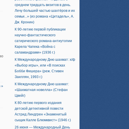
среднем тридцать визитов в день.
Лечу большей частью шахтёров и их
семьи...» (из романа «Цитадель», А.
Дж. Кронин)
К 90-летию первой публикации
научно-фантастического
сатирического романа-антиутопии
Карела Чапека «Война с
саламандрами» (1936 г.)
во
К Международному Дню шахмат: х/ф
«Выбор игры», или «В поисках
Бобби Фишера» (реж. Стивен
Заиллян, 1993 г.)
К Международному Дню шахмат:
 »
«Шахматная новелла» (Стефан
Цвейг)
К 80-летию первого издания
детской детективной повести
Астрид Линдгрен «Знаменитый
сыщик Калле Блюмквист» (1946 г.)
26 июня — Международный День