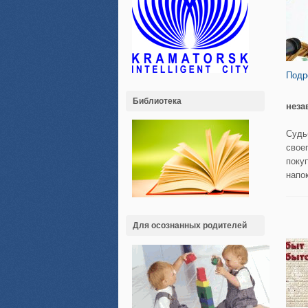
Подр
Библиотека
неза
Судь
свое
покуп
напо
Для осознанных родителей