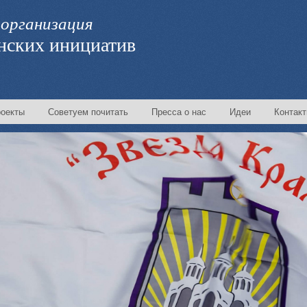
организация
нских инициатив
оекты
Советуем почитать
Пресса о нас
Идеи
Контак