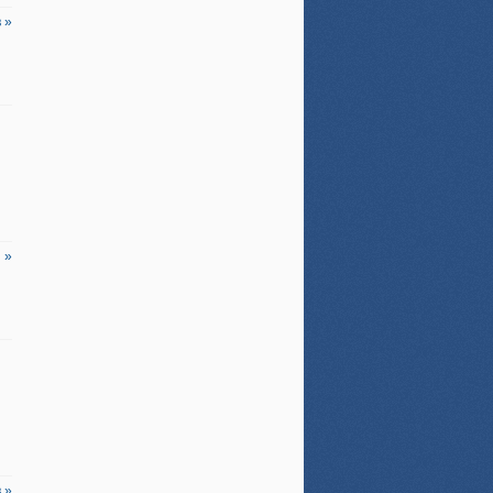
 »
 »
 »