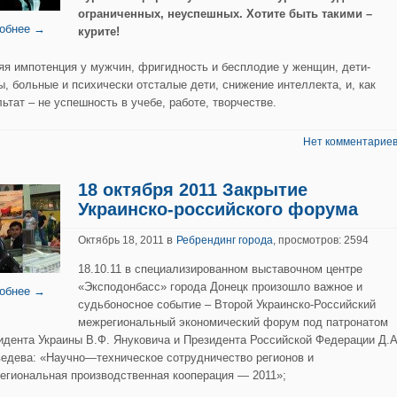
ограниченных, неуспешных. Хотите быть такими –
обнее →
курите!
яя импотенция у мужчин, фригидность и бесплодие у женщин, дети-
ы, больные и психически отсталые дети, снижение интеллекта, и, как
ьтат – не успешность в учебе, работе, творчестве.
Нет комментариев
18 октября 2011 Закрытие
Украинско-российского форума
в
Октябрь 18, 2011
Ребрендинг города
, просмотров: 2594
18.10.11 в специализированном выставочном центре
«Эксподонбасс» города Донецк произошло важное и
обнее →
судьбоносное событие – Второй Украинско-Российский
межрегиональный экономический форум под патронатом
идента Украины В.Ф. Януковича и Президента Российской Федерации Д.А
едева: «Научно—техническое сотрудничество регионов и
егиональная производственная кооперация — 2011»;