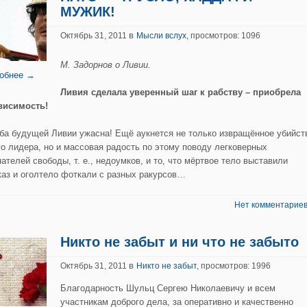
МУЖИК!
в
Октябрь 31, 2011
Мысли вслух
, просмотров: 1096
М. Задорнов о Ливии.
обнее →
Ливия сделала уверенный шаг к рабству – приобрела
висимость!
ба будущей Ливии ужасна! Ещё аукнется не только извращённое убийст
го лидера, но и массовая радость по этому поводу легковерных
ателей свободы, т. е., недоумков, и то, что мёртвое тело выставили
каз и оголтело фоткали с разных ракурсов…
Нет комментариев
Никто не забыт и ни что не забыто
в
Октябрь 31, 2011
Никто не забыт
, просмотров: 1996
Благодарность Шульц Сергею Николаевичу и всем
участникам доброго дела, за оперативно и качественно