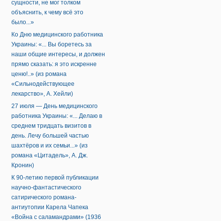
сущности, не мог толком
объяснить, к чему всё это
было...»
Ко Дню медицинского работника
Украины: «... Вы боретесь за
наши общие интересы, и должен
прямо сказать: я это искренне
ценю!..» (из романа
«Сильнодействующее
лекарство», А. Хейли)
27 июля — День медицинского
работника Украины: «... Делаю в
среднем тридцать визитов в
день. Лечу большей частью
шахтёров и их семьи...» (из
романа «Цитадель», А. Дж.
Кронин)
К 90-летию первой публикации
научно-фантастического
сатирического романа-
антиутопии Карела Чапека
«Война с саламандрами» (1936