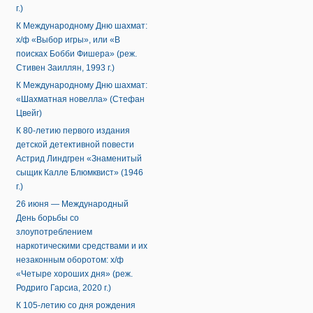
г.)
К Международному Дню шахмат:
х/ф «Выбор игры», или «В
поисках Бобби Фишера» (реж.
Стивен Заиллян, 1993 г.)
К Международному Дню шахмат:
«Шахматная новелла» (Стефан
Цвейг)
К 80-летию первого издания
детской детективной повести
Астрид Линдгрен «Знаменитый
сыщик Калле Блюмквист» (1946
г.)
26 июня — Международный
День борьбы со
злоупотреблением
наркотическими средствами и их
незаконным оборотом: х/ф
«Четыре хороших дня» (реж.
Родриго Гарсиа, 2020 г.)
К 105-летию со дня рождения