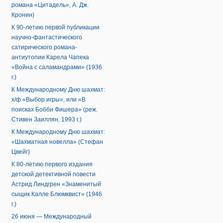
романа «Цитадель», А. Дж.
Кронин)
К 90-летию первой публикации
научно-фантастического
сатирического романа-
антиутопии Карела Чапека
«Война с саламандрами» (1936
г.)
К Международному Дню шахмат:
х/ф «Выбор игры», или «В
поисках Бобби Фишера» (реж.
Стивен Заиллян, 1993 г.)
К Международному Дню шахмат:
«Шахматная новелла» (Стефан
Цвейг)
К 80-летию первого издания
детской детективной повести
Астрид Линдгрен «Знаменитый
сыщик Калле Блюмквист» (1946
г.)
26 июня — Международный