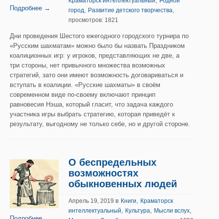
,
Краматорск интеллектуальный
Родной
Подробнее →
,
город
Развитие детского творчества
,
просмотров: 1821
Дни проведения Шестого ежегодного городского турнира по
«Русским шахматам» можно было бы назвать Праздником
коалиционных игр: у игроков, представляющих не две, а
три стороны, нет привычного множества возможных
стратегий, зато они имеют возможность договариваться и
вступать в коалиции. «Русские шахматы» в своём
современном виде по-своему включают принцип
равновесия Нэша, который гласит, что задача каждого
участника игры выбрать стратегию, которая приведёт к
результату, выгодному не только себе, но и другой стороне.
О беспредельных
возможностях
обыкновенных людей
в
,
Апрель 19, 2019
Книги
Краматорск
,
,
,
интеллектуальный
Культура
Мысли вслух
Подробнее →