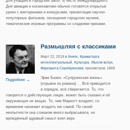
для учащихся городских школ. В честь Международного
Дня авиации и космонавтики обычно готовятся открытые
уроки с викторинами и конкурсами, презентации научно-
популярных фильмов, посещения городских музеев,
тематические игровые программы со сладкими призами.
Размышляя с классиками
в
,
Март 22, 2019
Книги
Краматорск
,
,
,
интеллектуальный
Культура
Мысли вслух
Маргарита Серебрянская
, просмотров: 1869
Эрве Базен: «Супружеская жизнь»
Подробнее →
(отрывок из романа) … Всё приводится
в порядок, всё сберегается. То, что
говорится о действующих лицах, может быть сказано и об
окружающих их вещах. То, чем Мариэтт владеет, со
временем начинает владеть ею самой. По своей
неопытности она слишком много выбрасывала, но
врождённый здравый смысл взял верх.