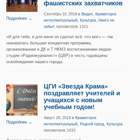
фашистских захватчиков
в
,
Сентябрь 10, 2019
Видео
Краматорск
Подробнее →
,
,
интеллектуальный
Культура
Никто не
забыт
, просмотров: 1321
«И для тебя, и для меня он сделал всё, что мог» — так
называлась большая концертная программа,
организованная в ДК и Т НКМЗ воспитанниками медиа-
студии «Радиожурналист» (ЦВР) в честь годовщины
освобождения нашего города.
ЦГИ «Звезда Крама»
поздравляет учителей и
учащихся с новым
учебным годом!
в
Август 28, 2019
Краматорск
Подробнее →
,
,
интеллектуальный
Родной город
Культура
,
просмотров: 1032