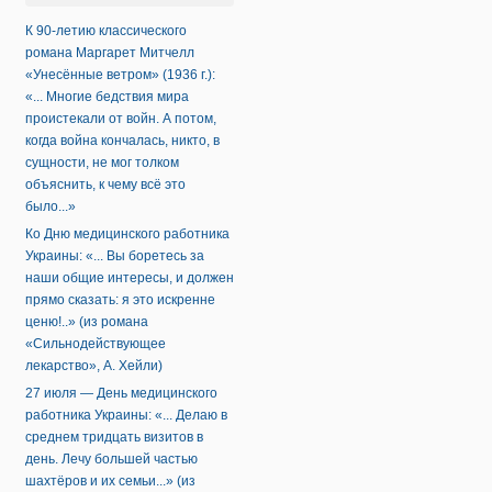
К 90-летию классического
романа Маргарет Митчелл
«Унесённые ветром» (1936 г.):
«... Многие бедствия мира
проистекали от войн. А потом,
когда война кончалась, никто, в
сущности, не мог толком
объяснить, к чему всё это
было...»
Ко Дню медицинского работника
Украины: «... Вы боретесь за
наши общие интересы, и должен
прямо сказать: я это искренне
ценю!..» (из романа
«Сильнодействующее
лекарство», А. Хейли)
27 июля — День медицинского
работника Украины: «... Делаю в
среднем тридцать визитов в
день. Лечу большей частью
шахтёров и их семьи...» (из