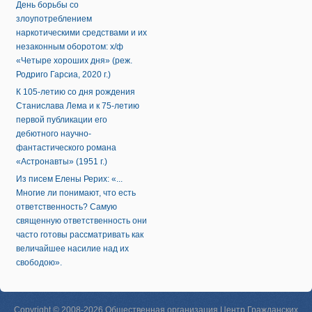
День борьбы со
злоупотреблением
наркотическими средствами и их
незаконным оборотом: х/ф
«Четыре хороших дня» (реж.
Родриго Гарсиа, 2020 г.)
К 105-летию со дня рождения
Станислава Лема и к 75-летию
первой публикации его
дебютного научно-
фантастического романа
«Астронавты» (1951 г.)
Из писем Елены Рерих: «...
Многие ли понимают, что есть
ответственность? Самую
священную ответственность они
часто готовы рассматривать как
величайшее насилие над их
свободою».
Copyright © 2008-2026 Общественная организация Центр Гражданских