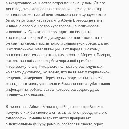
а бездуховное «общество потребления» в целом. От его
лица ведётся главное повествование, в его уста автор
вкладывает меткие обличительные оценки супружеского
быта, из которых явствует, что Абель Бретодо не глуп
и вполне способен остро чувствовать, анализировать
и обобщать. Однако он не обладает ни сильным
характером, ни яркой индивидуальностью. Более того,
он сам, по своему воспитанию и социальной среде, далёк
и от подлинной интеллигенции, и от народа. Поэтому
он и оказывается легко втянутым в брак с Мариэтт Гимарш,
потомственной лавочницей, и через неё приобщён
к торговому клану Гимаршей, полностью равнодушных
ко всему духовному, ко всему, что не имеет материально-
вещевого измерения. Через новых родственников в его
жизнь, в его молодую семью и была занесена губительная
инфекция потребительства, которое разъедало душу
и уничтожало любовь.
В лице жены Абеля, Мариэтт, «общество потребления»
получило как бы своего агента, активного проводника его
философии. Именно Мариэтт автор превращает
в центральную фигуру романа, заставляя своего героя