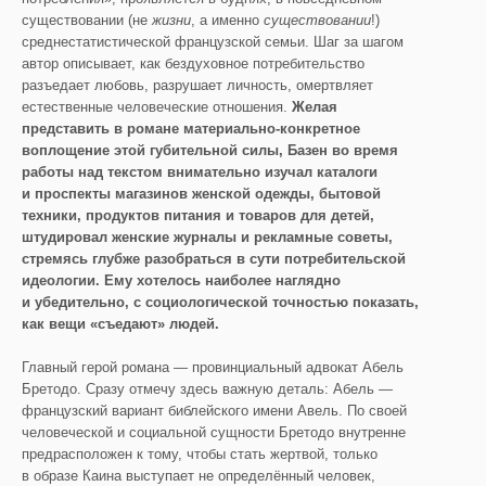
существовании (не
жизни
, а именно
существовании
!)
среднестатистической французской семьи. Шаг за шагом
автор описывает, как бездуховное потребительство
разъедает любовь, разрушает личность, омертвляет
естественные человеческие отношения.
Желая
представить в романе материально-конкретное
воплощение этой губительной силы, Базен во время
работы над текстом внимательно изучал каталоги
и проспекты магазинов женской одежды, бытовой
техники, продуктов питания и товаров для детей,
штудировал женские журналы и рекламные советы,
стремясь глубже разобраться в сути потребительской
идеологии. Ему хотелось наиболее наглядно
и убедительно, с социологической точностью показать,
как вещи «съедают» людей.
Главный герой романа — провинциальный адвокат Абель
Бретодо. Сразу отмечу здесь важную деталь: Абель —
французский вариант библейского имени Авель. По своей
человеческой и социальной сущности Бретодо внутренне
предрасположен к тому, чтобы стать жертвой, только
в образе Каина выступает не определённый человек,