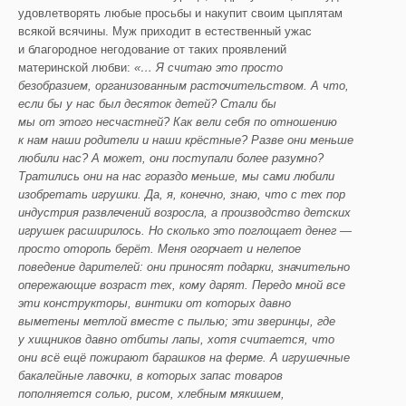
удовлетворять любые просьбы и накупит своим цыплятам
всякой всячины. Муж приходит в естественный ужас
и благородное негодование от таких проявлений
материнской любви:
«… Я считаю это просто
безобразием, организованным расточительством. А что,
если бы у нас был десяток детей? Стали бы
мы от этого несчастней? Как вели себя по отношению
к нам наши родители и наши крёстные? Разве они меньше
любили нас? А может, они поступали более разумно?
Тратились они на нас гораздо меньше, мы сами любили
изобретать игрушки. Да, я, конечно, знаю, что с тех пор
индустрия развлечений возросла, а производство детских
игрушек расширилось. Но сколько это поглощает денег —
просто оторопь берёт. Меня огорчает и нелепое
поведение дарителей:
они приносят подарки, значительно
опережающие возраст тех, кому дарят. Передо мной все
эти конструкторы, винтики от которых давно
выметены метлой вместе с пылью; эти зверинцы, где
у хищников давно отбиты лапы, хотя считается, что
они всё ещё пожирают барашков на ферме. А игрушечные
бакалейные лавочки, в которых запас товаров
пополняется солью, рисом, хлебным мякишем,