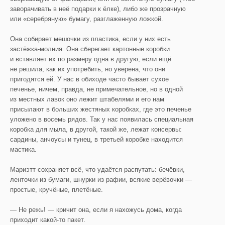
заворачивать в неё подарки к ёлке), либо же прозрачную
или «серебряную» бумагу, разглаженную ложкой.
Она собирает мешочки из пластика, если у них есть
застёжка-молния. Она сберегает картонные коробки
и вставляет их по размеру одна в другую, если ещё
не решила, как их употребить, но уверена, что они
пригодятся ей. У нас в обиходе часто бывает сухое
печенье, ничем, правда, не примечательное, но в одной
из местных лавок оно лежит штабелями и его нам
присылают в больших жестяных коробках, где это печенье
уложено в восемь рядов. Так у нас появилась специальная
коробка для мыла, в другой, такой же, лежат консервы:
сардины, анчоусы и тунец, в третьей коробке находится
мастика.
Мариэтт сохраняет всё, что удаётся распутать: бечёвки,
ленточки из бумаги, шнурки из рафии, всякие верёвочки —
простые, кручёные, плетёные.
— Не режь! — кричит она, если я нахожусь дома, когда
приходит какой-то пакет.