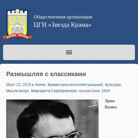
Общественная организация
ЦГИ «Звезда Крама»
Размышляя с классиками
в
,
,
,
Март 22, 2019
Книги
Краматорск интеллектуальный
Культура
,
Мысли вслух
Маргарита Серебрянская
, просмотров: 1869
Эрве
Базен: