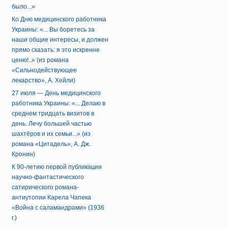
было...»
Ко Дню медицинского работника
Украины: «... Вы боретесь за
наши общие интересы, и должен
прямо сказать: я это искренне
ценю!..» (из романа
«Сильнодействующее
лекарство», А. Хейли)
27 июля — День медицинского
работника Украины: «... Делаю в
среднем тридцать визитов в
день. Лечу большей частью
шахтёров и их семьи...» (из
романа «Цитадель», А. Дж.
Кронин)
К 90-летию первой публикации
научно-фантастического
сатирического романа-
антиутопии Карела Чапека
«Война с саламандрами» (1936
г.)