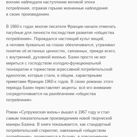
воочию наблюдали наступление великой эпохи
потребления, отражая горькие жизненные наблюдения
в своих произведениях.
В 1960-х годах многие писатели Франции начали отмечать
пагубные для личности последствия развития «общества
потребления». Порождался настоящий культ вещей,
а человек буквально на глазах обезличивался, утрачивал
понятие об истинных ценностях, связанных, прежде всего,
с внутренней, духовной жизнью. Базен просто не мог
мириться с господством холодно-функциональной
технократии и торжеством агрессивной потребительской
идеологии, которые стали, в общем, характерными
приметами Франции 1960-х годов. В своих романах этого
периода Базен переставляет акценты: всё его внимание
сосредоточивается на разоблачении «общества
потребления».
Роман «Супружеская жизнь» вышел в 1967 году и стал
самым показательным произведением новой творческой
манеры Базена. В книге показывается, как стандартный
потребительский стереотип, навязанный «обществом
потребления», проявляется в буднях, в повседневном