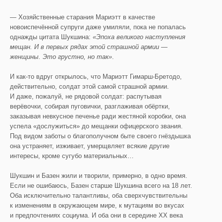
— Хозяйственные старания Мариэтт в качестве
новоиспечённой супруги даже умиляли, пока не попалась
однажды цитата Шукшина:
«Эпоха великого наступления
мещан. И в первых рядах этой страшной армии —
женщины. Это грустно, но так»
.
И как-то вдруг открылось, что Мариэтт Гимарш-Бретодо,
действительно, солдат этой самой страшной армии.
И даже, пожалуй, не рядовой солдат: распутывая
верёвочки, собирая пуговички, разглаживая обёртки,
заказывая невкусное печенье ради жестяной коробки, она
успела «дослужиться» до мещанки офицерского звания.
Под видом заботы о благополучном быте своего гнёздышка
она устраняет, изживает, умерщвляет всякие другие
интересы, кроме сугубо материальных…
Шукшин и Базен жили и творили, примерно, в одно время.
Если не ошибаюсь, Базен старше Шукшина всего на 18 лет.
Оба исключительно талантливы, оба сверхчувствительны
к изменениям в окружающем мире, к мутациям во вкусах
и предпочтениях социума. И оба они в середине ХХ века