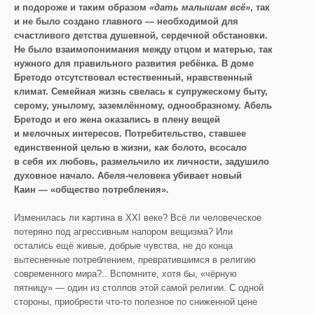
и подороже и таким образом
«дать малышам всё»
, так
и не было создано главного — необходимой для
счастливого детства душевной, сердечной обстановки.
Не было взаимопонимания между отцом и матерью, так
нужного для правильного развития ребёнка.
В доме
Бретодо отсутствовал естественный, нравственный
климат. Семейная жизнь свелась к супружескому быту,
серому, унылому, заземлённому, однообразному. Абель
Бретодо и его жена оказались в плену вещей
и мелочных интересов. Потребительство, ставшее
единственной целью в жизни, как болото, всосало
в себя их любовь, размельчило их личности, задушило
духовное начало. Абеля-человека убивает новый
Каин — «общество потребления».
Изменилась ли картина в ХХI веке? Всё ли человеческое
потеряно под агрессивным напором вещизма? Или
остались ещё живые, добрые чувства, не до конца
вытесненные потреблением, превратившимся в религию
современного мира?.. Вспомните, хотя бы, «чёрную
пятницу» — один из столпов этой самой религии. С одной
стороны, приобрести что-то полезное по сниженной цене