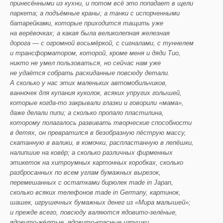
принесёнными из кухни, и потом всё это попадает в щели
паркета; а подъёмные краны; а танки с испорченными
батарейками, которые приходится тащить уже
на верёвочках; а какая была великолепная железная
дорога — с огромной восьмёркой, с сигналами, с туннелем
и трансформатором, которой, кроме меня и дяди Тио,
никто не умел пользоваться, но сейчас нам уже
не удаётся собрать раскиданные повсюду детали.
А сколько у нас этих маленьких автомобильчиков,
ванночек для купания куколок, всяких упругих голышей,
которые когда-то закрывали глазки и говорили «мама»,
даже делали пипи; а сколько пропало пластилина,
которому полагалось развивать творческие способности
в детях, он превратился в безобразную пёструю массу,
скатанную в валики, в комочки, распластанную в лепёшки,
налипшие на ковёр; а сколько различных фирменных
этикеток на хитроумных картонных коробках, сколько
разбросанных по всем углам бумажных вырезок,
перемешанных с остатками бирюлек
made
in
Japan
,
сколько всяких телефонов
made
in
Germany
, картинок,
шашек, игрушечных бумажных денег из «Мира малышей»;
и прежде всего, повсюду валяются ядовито-зелёные,
ядовито-жёлтые, ядовито-красные игрушки