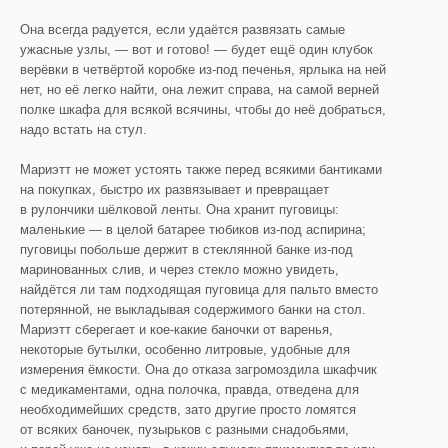
Она всегда радуется, если удаётся развязать самые
ужасные узлы, — вот и готово! — будет ещё один клубок
верёвки в четвёртой коробке из-под печенья, ярлыка на ней
нет, но её легко найти, она лежит справа, на самой верней
полке шкафа для всякой всячины, чтобы до неё добраться,
надо встать на стул.
Мариэтт не может устоять также перед всякими бантиками
на покупках, быстро их развязывает и превращает
в рулончики шёлковой ленты. Она хранит пуговицы:
маленькие — в целой батарее тюбиков из-под аспирина;
пуговицы побольше держит в стеклянной банке из-под
маринованных слив, и через стекло можно увидеть,
найдётся ли там подходящая пуговица для пальто вместо
потерянной, не выкладывая содержимого банки на стол.
Мариэтт сберегает и кое-какие баночки от варенья,
некоторые бутылки, особенно литровые, удобные для
измерения ёмкости. Она до отказа загромоздила шкафчик
с медикаментами, одна полочка, правда, отведена для
необходимейших средств, зато другие просто ломятся
от всяких баночек, пузырьков с разными снадобьями,