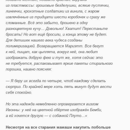
из пластмассы: грошовые безделушки, всякие пустячки,
линеечки, крохотные солдатики из винила, с жаром
извлечённые из тридцати шести коробочек и сразу же
сломанные. Всё это забыто, брошено в одну
разноцветную кучу… Довольно! Хватит! Перестаньте
бросать! Но вот ещё бросили, и конца этому не будет.
Для детишек нашего века чудеса созданы
полимеризацией. Возвращается Мариэтт. Все бегут
к ней, пищат, как цыплята, вокруг неё, она любит
изображать добрую фею и тут же, хотя сейчас это
не требуется, распаковывает яркие пакеты стирального
порошка, наивно поясняя:
— Я беру их всегда по четыре, чтоб каждому сделать
сюрприз. По крайней мере хоть пять минут будут вести
себя спокойно.
Но эта надежда немедленно опровергается визгом
Ивонны: у неё на цветной обёртке изображён Бемби,
а ей хочется другую — с собачкой Плуто…«
Несмотря на все старания мамаши накупить побольше