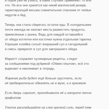
и порой уже не узнать, в каких случаях применяют то или
это. Но все они хранятся как некий магический резерв,
гарантирующий весьма сомнительное спасение от любых
недугов и бед.
Теперь она стала сберегать остатки еды. В холодильнике
почти никогда не хватает места разместить продукты,
принесённые с рынка. Ведь для каждой оставшейся
от обеда котлетки или косточки нужна отдельная тарелка.
Хорошая хозяйка сольёт вчерашний суп и сегодняшний
и смесь превратит в суп для завтрашнего обеда.
Мариэтт сохраняет кулинарные рецепты, следит
за сообщениями под рубрикой «Обмен опытом», всё это
вырезает и наклеивает в тетрадь.
Жареная рыба будет ещё больше хрустеть, если
её предварительно обвалять не в муке, а в крахмале.
Если дверь скрипит, приподнимите её и натрите петли
графитом.
Улиток раскладывайте на слое крупной соли, перед тем