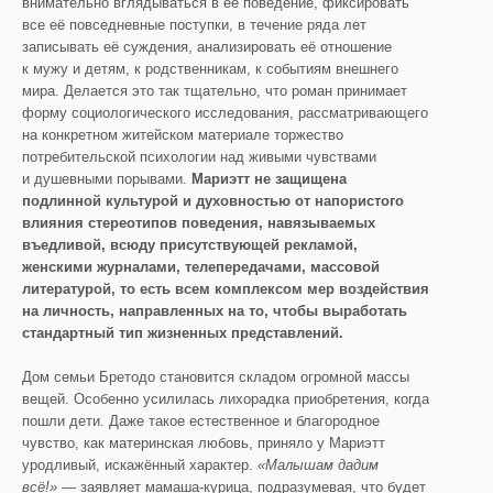
внимательно вглядываться в её поведение, фиксировать
все её повседневные поступки, в течение ряда лет
записывать её суждения, анализировать её отношение
к мужу и детям, к родственникам, к событиям внешнего
мира. Делается это так тщательно, что роман принимает
форму социологического исследования, рассматривающего
на конкретном житейском материале торжество
потребительской психологии над живыми чувствами
и душевными порывами.
Мариэтт не защищена
подлинной культурой и духовностью от напористого
влияния стереотипов поведения, навязываемых
въедливой, всюду присутствующей рекламой,
женскими журналами, телепередачами, массовой
литературой, то есть всем комплексом мер воздействия
на личность, направленных на то, чтобы выработать
стандартный тип жизненных представлений.
Дом семьи Бретодо становится складом огромной массы
вещей. Особенно усилилась лихорадка приобретения, когда
пошли дети. Даже такое естественное и благородное
чувство, как материнская любовь, приняло у Мариэтт
уродливый, искажённый характер.
«Малышам дадим
всё!»
— заявляет мамаша-курица, подразумевая, что будет