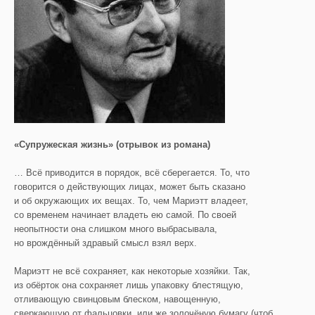
«Супружеская жизнь» (отрывок из романа)
… Всё приводится в порядок, всё сберегается. То, что
говорится о действующих лицах, может быть сказано
и об окружающих их вещах. То, чем Мариэтт владеет,
со временем начинает владеть ею самой. По своей
неопытности она слишком много выбрасывала,
но врождённый здравый смысл взял верх.
Мариэтт не всё сохраняет, как некоторые хозяйки. Так,
из обёрток она сохраняет лишь упаковку блестящую,
отливающую свинцовым блеском, навощенную,
сверкающую от фальцовки, или же золочёную бумагу (чтоб