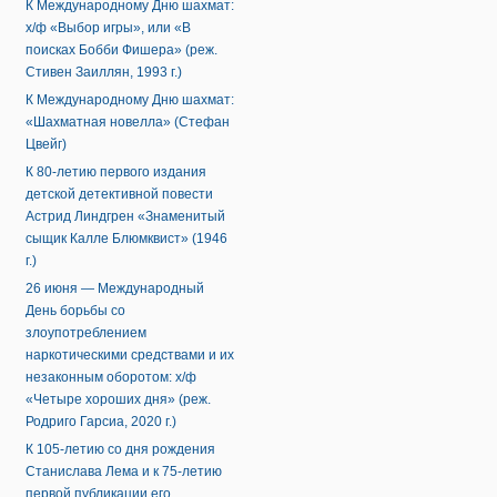
К Международному Дню шахмат:
х/ф «Выбор игры», или «В
поисках Бобби Фишера» (реж.
Стивен Заиллян, 1993 г.)
К Международному Дню шахмат:
«Шахматная новелла» (Стефан
Цвейг)
К 80-летию первого издания
детской детективной повести
Астрид Линдгрен «Знаменитый
сыщик Калле Блюмквист» (1946
г.)
26 июня — Международный
День борьбы со
злоупотреблением
наркотическими средствами и их
незаконным оборотом: х/ф
«Четыре хороших дня» (реж.
Родриго Гарсиа, 2020 г.)
К 105-летию со дня рождения
Станислава Лема и к 75-летию
первой публикации его