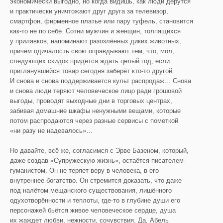
экономически выгодно, но когда видишь, как люди дерутся
и практически уничтожают друг друга за телевизор,
смартфон, фирменное платье или пару туфель, становится
как-то не по себе. Сотни мужчин и женщин, толпящихся
у прилавков, напоминают разозлённых диких животных,
причём одичалость свою оправдывают тем, что, мол,
следующих скидок придётся ждать целый год, если
приглянувшийся товар сегодня заберёт кто-то другой.
И снова и снова поддерживается культ распродаж… Снова
и снова люди теряют человеческое лицо ради грошовой
выгоды, проводят выходные дни в торговых центрах,
забивая домашние шкафы ненужными вещами, которые
потом распродаются через разные сервисы с пометкой
«ни разу не надевалось»…
Но давайте, всё же, согласимся с Эрве Базеном, который,
даже создав «Супружескую жизнь», остаётся писателем-
гуманистом. Он не теряет веру в человека, в его
внутреннее богатство. Он стремится доказать, что даже
под налётом мещанского существования, лишённого
одухотворённости и теплоты, где-то в глубине души его
персонажей бьётся живое человеческое сердце, душа
их жаждет любви, нежности, сочувствия. Да, Абель