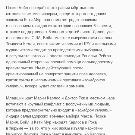
Позже Бойл передаёт фотографии мёртвых тел
католическим миссионерам, среди которых его давняя
знакомая Кэти Мур: она помогает родственникам
с опознанием граждан из категории пропавших без вести,
а также поддерживает больных и детей-сирот. Далее, уже
в посольстве США, Бойл вместе с американским послом
Томасом Келли, советниками из армии и ЦРУ и лояльными
журналистами следит за президентскими выборами,
в результате которых к власти приходит Рональд Рейган —
однозначный сторонник военной помощи сальвадорскому
правительству. Ныне действующий посол,
ориентированный на приоритет защиты прав человека,
критик хунты и непримиримый противник
«эскадронов
смерти»
, вскоре будет отозван и заменён.
Младший брат Марии Карлос и Доктор Рок в местном баре
вступают в крупный конфликт с вооружёнными людьми,
которые предположительно входят в
«эскадрон смерти»
лидера сальвадорских военных майора Макса. Позже
Мария, Бойл и Кэти Мур находят Карлоса и Рока
в тюрьме — за то, что у них якобы изъяли наркотики.
Избитого Доктора Рока удаётся выкупить, но Карлоса