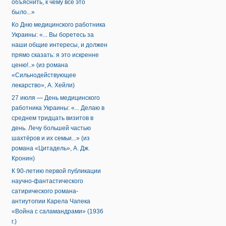
объяснить, к чему всё это
было...»
Ко Дню медицинского работника
Украины: «... Вы боретесь за
наши общие интересы, и должен
прямо сказать: я это искренне
ценю!..» (из романа
«Сильнодействующее
лекарство», А. Хейли)
27 июля — День медицинского
работника Украины: «... Делаю в
среднем тридцать визитов в
день. Лечу большей частью
шахтёров и их семьи...» (из
романа «Цитадель», А. Дж.
Кронин)
К 90-летию первой публикации
научно-фантастического
сатирического романа-
антиутопии Карела Чапека
«Война с саламандрами» (1936
г.)