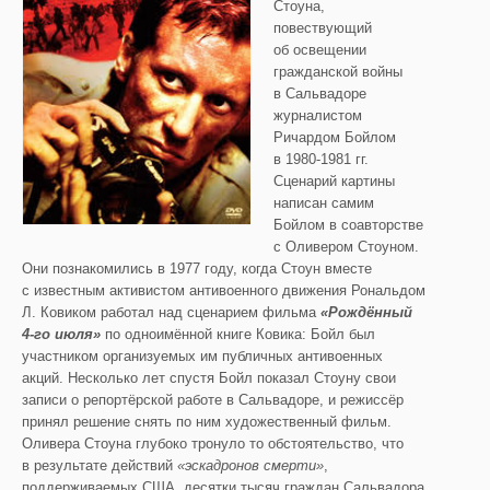
Стоуна,
повествующий
об освещении
гражданской войны
в Сальвадоре
журналистом
Ричардом Бойлом
в 1980-1981 гг.
Сценарий картины
написан самим
Бойлом в соавторстве
с Оливером Стоуном.
Они познакомились в 1977 году, когда Стоун вместе
с известным активистом антивоенного движения Рональдом
Л. Ковиком работал над сценарием фильма
«Рождённый
4-го июля»
по одноимённой книге Ковика: Бойл был
участником организуемых им публичных антивоенных
акций. Несколько лет спустя Бойл показал Стоуну свои
записи о репортёрской работе в Сальвадоре, и режиссёр
принял решение снять по ним художественный фильм.
Оливера Стоуна глубоко тронуло то обстоятельство, что
в результате действий
«эскадронов смерти»
,
поддерживаемых США, десятки тысяч граждан Сальвадора