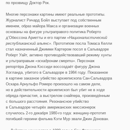
по прозвищу Доктор Рок.
Многие персонажи картины имеют реальные прототипы.
Журналист Ричард Бойл выступает под собственным
именем, образ майора Макса и организации военных
основаны на фигуре ультраправого политика Роберто
д’Обюссона Ариетты и его партии
«Националистический
республиканский альянс»
. Прототипом посла Томаса Келли
стал назначенный Джимми Картером посол в Сальвадоре
Роберт Уайт, активно противодействовавший режиму хунты
и ультраправым
«эскадронам смерти»
. Персонаж
репортёра Джона Кэссиди воссоздаёт фигуру Джона
Хогланда, убитого в Сальвадоре в 1984 году. Показанное
в картине заказное убийство архиепископа Сан-Сальвадора
Оскара Арнульфо Ромеро произошло на самом деле,
но в действительности архиепископ был убит не в ходе
обряда причастия, а выстрелом снайпера, произведённым
с большого расстояния. Резонансное убийство
в Сальвадоре четырёх американских миссионерок
случилось 2-го декабря 1980-го года: женщину-прототип
погибшей героини фильма Кэти Мур звали Джин Донован.