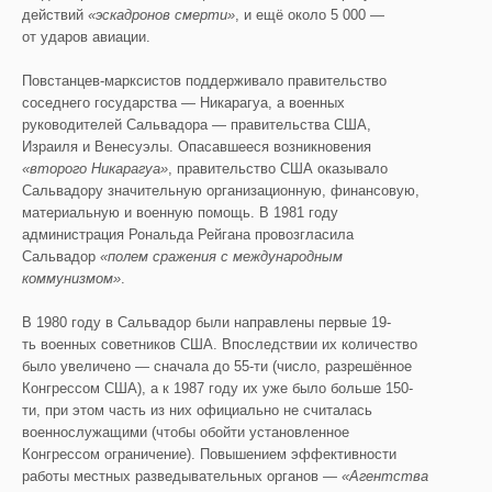
действий
«эскадронов смерти»
, и ещё около 5 000 —
от ударов авиации.
Повстанцев-марксистов поддерживало правительство
соседнего государства — Никарагуа, а военных
руководителей Сальвадора — правительства США,
Израиля и Венесуэлы. Опасавшееся возникновения
«второго Никарагуа»
, правительство США оказывало
Сальвадору значительную организационную, финансовую,
материальную и военную помощь. В 1981 году
администрация Рональда Рейгана провозгласила
Сальвадор
«полем сражения с международным
коммунизмом»
.
В 1980 году в Сальвадор были направлены первые 19-
ть военных советников США. Впоследствии их количество
было увеличено — сначала до 55-ти (число, разрешённое
Конгрессом США), а к 1987 году их уже было больше 150-
ти, при этом часть из них официально не считалась
военнослужащими (чтобы обойти установленное
Конгрессом ограничение). Повышением эффективности
работы местных разведывательных органов —
«Агентства