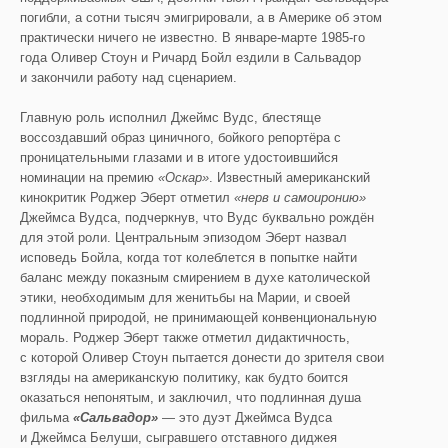
погибли, а сотни тысяч эмигрировали, а в Америке об этом
практически ничего не известно. В январе-марте 1985-го
года Оливер Стоун и Ричард Бойл ездили в Сальвадор
и закончили работу над сценарием.
Главную роль исполнил Джеймс Вудс, блестяще
воссоздавший образ циничного, бойкого репортёра с
проницательными глазами и в итоге удостоившийся
номинации на премию
«Оскар»
. Известный американский
кинокритик Роджер Эберт отметил
«нерв и самоиронию»
Джеймса Вудса, подчеркнув, что Вудс буквально рождён
для этой роли. Центральным эпизодом Эберт назвал
исповедь Бойла, когда тот колеблется в попытке найти
баланс между показным смирением в духе католической
этики, необходимым для женитьбы на Марии, и своей
подлинной природой, не принимающей конвенциональную
мораль. Роджер Эберт также отметил дидактичность,
с которой Оливер Стоун пытается донести до зрителя свои
взгляды на американскую политику, как будто боится
оказаться непонятым, и заключил, что подлинная душа
фильма
«Сальвадор»
— это дуэт Джеймса Вудса
и Джеймса Белуши, сыгравшего отставного диджея