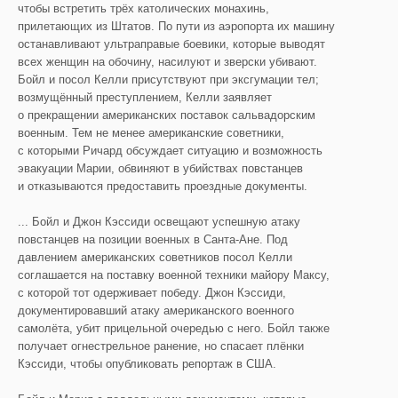
чтобы встретить трёх католических монахинь,
прилетающих из Штатов. По пути из аэропорта их машину
останавливают ультраправые боевики, которые выводят
всех женщин на обочину, насилуют и зверски убивают.
Бойл и посол Келли присутствуют при эксгумации тел;
возмущённый преступлением, Келли заявляет
о прекращении американских поставок сальвадорским
военным. Тем не менее американские советники,
с которыми Ричард обсуждает ситуацию и возможность
эвакуации Марии, обвиняют в убийствах повстанцев
и отказываются предоставить проездные документы.
... Бойл и Джон Кэссиди освещают успешную атаку
повстанцев на позиции военных в Санта-Ане. Под
давлением американских советников посол Келли
соглашается на поставку военной техники майору Максу,
с которой тот одерживает победу. Джон Кэссиди,
документировавший атаку американского военного
самолёта, убит прицельной очередью с него. Бойл также
получает огнестрельное ранение, но спасает плёнки
Кэссиди, чтобы опубликовать репортаж в США.