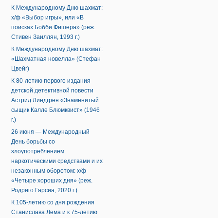
К Международному Дню шахмат:
х/ф «Выбор игры», или «В
поисках Бобби Фишера» (реж.
Стивен Заиллян, 1993 г.)
К Международному Дню шахмат:
«Шахматная новелла» (Стефан
Цвейг)
К 80-летию первого издания
детской детективной повести
Астрид Линдгрен «Знаменитый
сыщик Калле Блюмквист» (1946
г.)
26 июня — Международный
День борьбы со
злоупотреблением
наркотическими средствами и их
незаконным оборотом: х/ф
«Четыре хороших дня» (реж.
Родриго Гарсиа, 2020 г.)
К 105-летию со дня рождения
Станислава Лема и к 75-летию