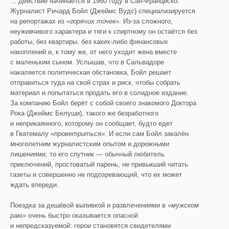
... Действие начинается в 1980 году в Сан-Франциско.
Журналист Ричард Бойл (Джеймс Вудс) специализируется
на репортажах из
«горячих точек»
. Из-за сложного,
неуживчивого характера и тяги к спиртному он остаётся без
работы, без квартиры, без каких-либо финансовых
накоплений и, к тому же, от него уходит жена вместе
с маленьким сыном. Услышав, что в Сальвадоре
накаляется политическая обстановка, Бойл решает
отправиться туда на свой страх и риск, чтобы собрать
материал и попытаться продать его в солидное издание.
За компанию Бойл берёт с собой своего знакомого Доктора
Рока (Джеймс Белуши), такого же безработного
и неприкаянного, которому он сообщает, будто едет
в Гватемалу
«проветриться»
. И если сам Бойл закалён
многолетним журналистским опытом и дорожными
лишениями, то его спутник — обычный любитель
приключений, простоватый парень, не привыкший читать
газеты и совершенно не подозревающий, что их может
ждать впереди.
Поездка за дешёвой выпивкой и развлечениями в
«мужском
раю»
очень быстро оказывается опасной
и непредсказуемой: герои становятся свидетелями