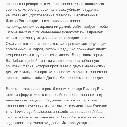
военного переворота, и уже на границе их останавливают
военные, которые у всех на глазах убивают студента,
не имевшего удостоверения личности. Перепуганный
Доктор Рок впадает в истерику и настаивает
на немедленном возвращении домой. Бойл требует, чтобы
«никчёмный нытик немедленно успокоился»
, и пробует
решить проблему их дальнейшего продвижения.
Оказывается, он лично знаком со здешним командующим,
полковником Фигероа, который радушно принимает двоих
американцев и отпускает их с миром. В портовом городе
Ла-Либертаде Бойл разыскивает свою возлюбленную
по имени Мария, которая проживает с двумя маленькими
детьми и младшим братом Карлосом. Мария готова снова
принять Бойла. Бойл и Доктор Рок переезжают в её дом.
Вместе с фоторепортёром Джоном Кэссиди Ричард Бойл
фотографирует место массовой расправы военных над
левыми повстанцами. Он делает множество крупных
планов искалеченных тел и слышит комментарий Кэссиди:
«Ты должен приблизиться к правде, но если подойдёшь
слишком близко — умрёшь!..»
В подобном месте не стоит
задерживаться слишком долго. Им пора уходить.