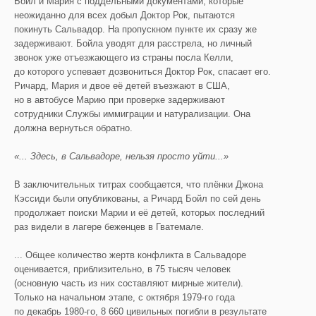
Бойл и Мария с поддельными документами, которые
неожиданно для всех добыл Доктор Рок, пытаются
покинуть Сальвадор. На пропускном пункте их сразу же
задерживают. Бойла уводят для расстрела, но личный
звонок уже отъезжающего из страны посла Келли,
до которого успевает дозвониться Доктор Рок, спасает его.
Ричард, Мария и двое её детей въезжают в США,
но в автобусе Марию при проверке задерживают
сотрудники Службы иммиграции и натурализации. Она
должна вернуться обратно.
«... Здесь, в Сальвадоре, нельзя просто уйти...»
В заключительных титрах сообщается, что плёнки Джона
Кэссиди были опубликованы, а Ричард Бойл по сей день
продолжает поиски Марии и её детей, которых последний
раз видели в лагере беженцев в Гватемале.
... Общее количество жертв конфликта в Сальвадоре
оценивается, приблизительно, в 75 тысяч человек
(основную часть из них составляют мирные жители).
Только на начальном этапе, с октября 1979-го года
по декабрь 1980-го, 8 660 цивильных погибли в результате