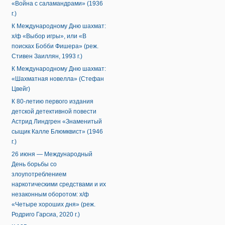
«Война с саламандрами» (1936
г.)
К Международному Дню шахмат:
х/ф «Выбор игры», или «В
поисках Бобби Фишера» (реж.
Стивен Заиллян, 1993 г.)
К Международному Дню шахмат:
«Шахматная новелла» (Стефан
Цвейг)
К 80-летию первого издания
детской детективной повести
Астрид Линдгрен «Знаменитый
сыщик Калле Блюмквист» (1946
г.)
26 июня — Международный
День борьбы со
злоупотреблением
наркотическими средствами и их
незаконным оборотом: х/ф
«Четыре хороших дня» (реж.
Родриго Гарсиа, 2020 г.)