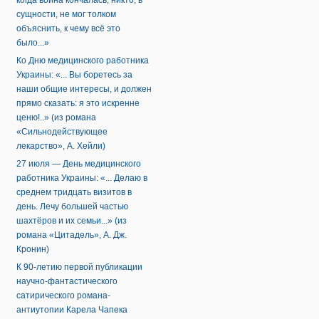
когда война кончалась, никто, в
сущности, не мог толком
объяснить, к чему всё это
было...»
Ко Дню медицинского работника
Украины: «... Вы боретесь за
наши общие интересы, и должен
прямо сказать: я это искренне
ценю!..» (из романа
«Сильнодействующее
лекарство», А. Хейли)
27 июля — День медицинского
работника Украины: «... Делаю в
среднем тридцать визитов в
день. Лечу большей частью
шахтёров и их семьи...» (из
романа «Цитадель», А. Дж.
Кронин)
К 90-летию первой публикации
научно-фантастического
сатирического романа-
антиутопии Карела Чапека