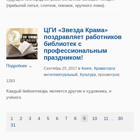
(прибылей литья, слитков, поковок, крупного лома).
ЦГИ «Звезда Крама»
поздравляет работников
библиотек с
профессиональным
праздником!
Подробнее →
в
,
Сентябрь 25, 2017
Книги
Краматорск
,
интеллектуальный
Культура
, просмотров:
1283
Каждый библиотекарь является другом и художника, и
учёного.
1
2
3
4
5
6
7
8
9
10
11
30
...
31