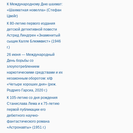
К Международному Дню шахмат:
«Шахматная новелла» (Стефан
Цвейг)
К 80-летию первого издания
детской детективной повести
Астрид Линдгрен «Знаменитый
сыщик Калле Блюмквист» (1946
г.)
26 июня — Международный
День борьбы со
злоупотреблением
наркотическими средствами и их
незаконным оборотом: х/ф
«Четыре хороших дня» (реж.
Родриго Гарсиа, 2020 г.)
К 105-летию со дня рождения
Станислава Лема и к 75-летию
первой публикации его
дебютного научно-
фантастического романа
«Астронавты» (1951 г.)