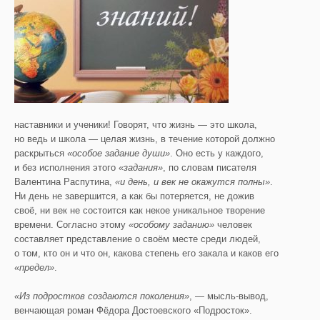
наставники и ученики!
Говорят, что жизнь — это школа,
но ведь и школа — целая жизнь, в течение которой должно
раскрыться
«особое задание души»
. Оно есть у каждого,
и без исполнения этого
«задания»
, по словам писателя
Валентина Распутина,
«и день, и век не окажутся полны»
.
Ни день не завершится, а как бы потеряется, не дожив
своё, ни век не состоится как некое уникальное творение
времени. Согласно этому
«особому заданию»
человек
составляет представление о своём месте среди людей,
о том, кто он и что он, какова степень его закала и каков его
«предел»
.
«Из подростков создаются поколения»
, — мысль-вывод,
венчающая роман Фёдора Достоевского «Подросток».