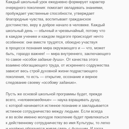
Каждый школьный урок ежедневно формирует характер
очередного поколения: помогает овладевать знаниями,
пробуждает умственные способности, утверждает
благородные чувства, воспитывает гражданское
достоинство, веру в доброе начало в человеке. Каждый
школьный день — обычный и чрезвычайный, потому что
в каждом ученике и каждом педагоге происходит нечто
особенное: они вместе трудятся, обоюдно участвуя
в процессе познания мира окружающего и — что, может
быть, гораздо важнее! — мира внутреннего, заключающего
то самое
«особое
задание души»
. От качества этого
взаимно обогащающего труда, от искреннего содружества
зависит весь строй духовной жизни подрастающего
поколения, то есть — открытие, осознание и верное
следование своему
«особому заданию»
.
Пусть же основой школьной программы будет, прежде
всего, «
человековедение»
— наука взращивать душу,
с которой начинается истинное познание и закладывается
истинное сотрудничество между людьми. Если всегда
и во всём именно молодое поколение будет привлекаться
к действенному сотрудничеству во имя Культуры, то легко
и надёжно образуется живая связь с будущим. И тогда