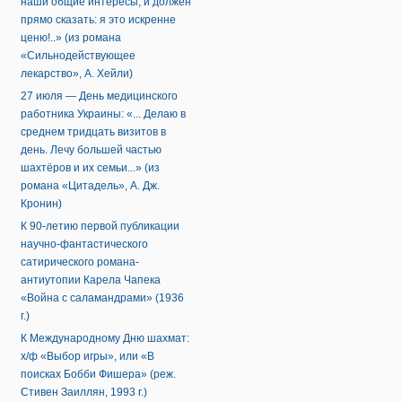
наши общие интересы, и должен
прямо сказать: я это искренне
ценю!..» (из романа
«Сильнодействующее
лекарство», А. Хейли)
27 июля — День медицинского
работника Украины: «... Делаю в
среднем тридцать визитов в
день. Лечу большей частью
шахтёров и их семьи...» (из
романа «Цитадель», А. Дж.
Кронин)
К 90-летию первой публикации
научно-фантастического
сатирического романа-
антиутопии Карела Чапека
«Война с саламандрами» (1936
г.)
К Международному Дню шахмат:
х/ф «Выбор игры», или «В
поисках Бобби Фишера» (реж.
Стивен Заиллян, 1993 г.)