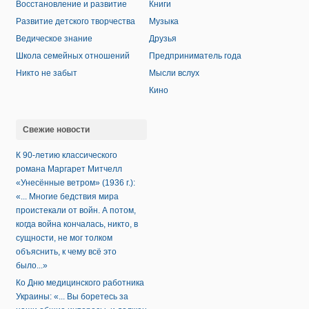
Восстановление и развитие
Книги
Развитие детского творчества
Музыка
Ведическое знание
Друзья
Школа семейных отношений
Предприниматель года
Никто не забыт
Мысли вслух
Кино
Свежие новости
К 90-летию классического
романа Маргарет Митчелл
«Унесённые ветром» (1936 г.):
«... Многие бедствия мира
проистекали от войн. А потом,
когда война кончалась, никто, в
сущности, не мог толком
объяснить, к чему всё это
было...»
Ко Дню медицинского работника
Украины: «... Вы боретесь за