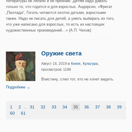
литературы не люблю и не признаю. Детям надо давать
только то, что годится и для взрослых. Андерсен, «Фрегат
„Паллада“, Гоголь читаются охотно детьми, взрослыми
также. Надо не писать для детей, а уметь выбирать из того,
что уже написано для взрослых, то есть из настоящих
художественных произведений…» (А.П. Чехов)
Оружие света
в
,
Август 16, 2019
Книги
Культура
,
просмотров: 1198
Воистину, слеп тот, кто не хочет видеть.
Подробнее →
1
2
31
32
33
34
35
36
37
38
39
...
...
60
61