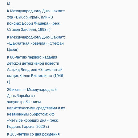
г.)
К Международному Дню шахмат:
х/ф «Выбор игры», или «В
поисках Бобби Фишера» (реж.
Стивен Заиллян, 1993 г.)
К Международному Дню шахмат:
«Шахматная новелла» (Стефан
Цвейг)
К 80-летию первого издания
детской детективной повести
Астрид Линдгрен «Знаменитый
сыщик Калле Блюмквист» (1946
г.)
26 июня — Международный
День борьбы со
злоупотреблением
наркотическими средствами и их
незаконным оборотом: х/ф
«Четыре хороших дня» (реж.
Родриго Гарсиа, 2020 г.)
К 105-летию со дня рождения