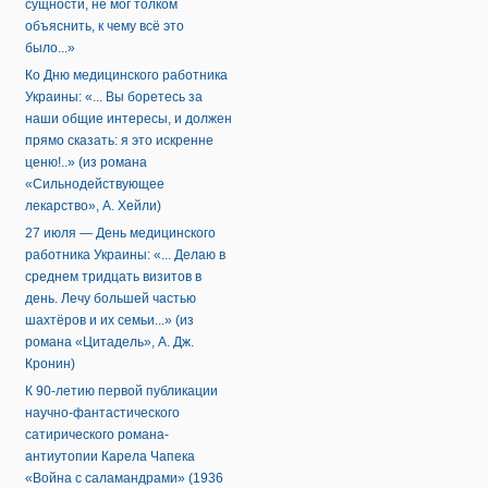
сущности, не мог толком
объяснить, к чему всё это
было...»
Ко Дню медицинского работника
Украины: «... Вы боретесь за
наши общие интересы, и должен
прямо сказать: я это искренне
ценю!..» (из романа
«Сильнодействующее
лекарство», А. Хейли)
27 июля — День медицинского
работника Украины: «... Делаю в
среднем тридцать визитов в
день. Лечу большей частью
шахтёров и их семьи...» (из
романа «Цитадель», А. Дж.
Кронин)
К 90-летию первой публикации
научно-фантастического
сатирического романа-
антиутопии Карела Чапека
«Война с саламандрами» (1936