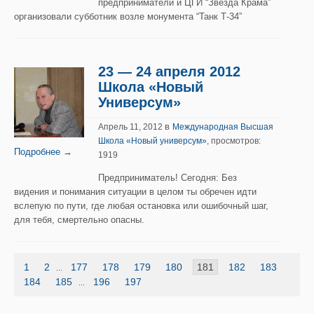
предприниматели и ЦГИ “Звезда Крама”
организовали субботник возле монумента “Танк Т-34”
23 — 24 апреля 2012
Школа «Новый
Универсум»
в
Апрель 11, 2012
Международная Высшая
Школа «Новый универсум»
, просмотров:
Подробнее →
1919
Предприниматель! Сегодня: Без
видения и понимания ситуации в целом ты обречен идти
вслепую по пути, где любая остановка или ошибочный шаг,
для тебя, смертельно опасны.
1
2
177
178
179
180
181
182
183
...
184
185
196
197
...