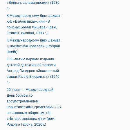
«Война с саламандрами» (1936
г.)
К Международному Дню шахмат:
х/ф «Выбор игры», или «В
поисках Бобби Фишера» (реж.
Стивен Заиллян, 1993 г.)
К Международному Дню шахмат:
«Шахматная новелла» (Стефан
Цвейг)
К 80-летию первого издания
детской детективной повести
Астрид Линдгрен «Знаменитый
сыщик Калле Блюмквист» (1946
г.)
26 июня — Международный
День борьбы со
злоупотреблением
наркотическими средствами и их
незаконным оборотом: х/ф
«Четыре хороших дня» (реж.
Родриго Гарсиа, 2020 г.)