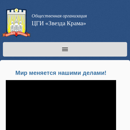
Общественная организация
ЦГИ «Звезда Крама»
Мир меняется нашими делами!