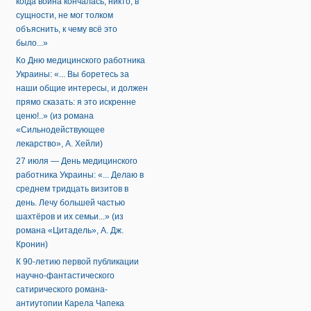
когда война кончалась, никто, в
сущности, не мог толком
объяснить, к чему всё это
было...»
Ко Дню медицинского работника
Украины: «... Вы боретесь за
наши общие интересы, и должен
прямо сказать: я это искренне
ценю!..» (из романа
«Сильнодействующее
лекарство», А. Хейли)
27 июля — День медицинского
работника Украины: «... Делаю в
среднем тридцать визитов в
день. Лечу большей частью
шахтёров и их семьи...» (из
романа «Цитадель», А. Дж.
Кронин)
К 90-летию первой публикации
научно-фантастического
сатирического романа-
антиутопии Карела Чапека