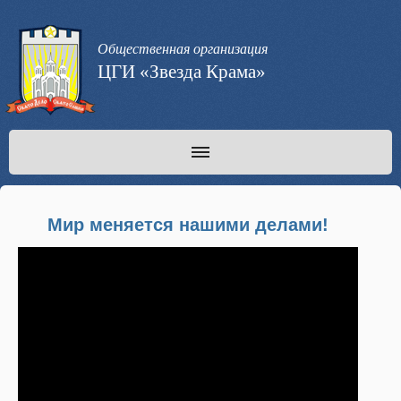
Общественная организация
ЦГИ «Звезда Крама»
Мир меняется нашими делами!