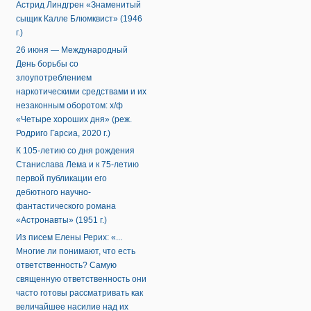
Астрид Линдгрен «Знаменитый
сыщик Калле Блюмквист» (1946
г.)
26 июня — Международный
День борьбы со
злоупотреблением
наркотическими средствами и их
незаконным оборотом: х/ф
«Четыре хороших дня» (реж.
Родриго Гарсиа, 2020 г.)
К 105-летию со дня рождения
Станислава Лема и к 75-летию
первой публикации его
дебютного научно-
фантастического романа
«Астронавты» (1951 г.)
Из писем Елены Рерих: «...
Многие ли понимают, что есть
ответственность? Самую
священную ответственность они
часто готовы рассматривать как
величайшее насилие над их