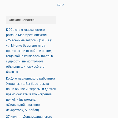
Кино
Свежие новости
К 90-летию классического
романа Маргарет Митчелл
«Унесённые ветром» (1936 г.):
«... Многие бедствия мира
проистекали от войн. А потом,
когда война кончалась, никто, в
сущности, не мог толком
объяснить, к чему всё это
было...»
Ко Дню медицинского работника
Украины: «... Вы боретесь за
наши общие интересы, и должен
прямо сказать: я это искренне
ценю!..» (из романа
«Сильнодействующее
лекарство», А. Хейли)
27 июля — День медицинского