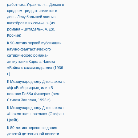
работника Украины: «... Делаю в
среднем тридцать визитов в
день. Лечу большей частью
шахтёров и их семьи...» (из
романа «Цитадель», А. Дж.
Кронин)
К 90-летию первой публикации
научно-фантастического
сатирического романа-
антиутопии Карела Чапека
«Война с саламандрами» (1936
г.)
К Международному Дню шахмат:
х/ф «Выбор игры», или «В
поисках Бобби Фишера» (реж.
Стивен Заиллян, 1993 г.)
К Международному Дню шахмат:
«Шахматная новелла» (Стефан
Цвейг)
К 80-летию первого издания
детской детективной повести