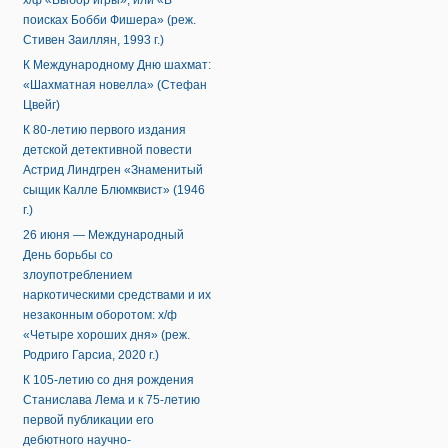
х/ф «Выбор игры», или «В
поисках Бобби Фишера» (реж.
Стивен Заиллян, 1993 г.)
К Международному Дню шахмат:
«Шахматная новелла» (Стефан
Цвейг)
К 80-летию первого издания
детской детективной повести
Астрид Линдгрен «Знаменитый
сыщик Калле Блюмквист» (1946
г.)
26 июня — Международный
День борьбы со
злоупотреблением
наркотическими средствами и их
незаконным оборотом: х/ф
«Четыре хороших дня» (реж.
Родриго Гарсиа, 2020 г.)
К 105-летию со дня рождения
Станислава Лема и к 75-летию
первой публикации его
дебютного научно-