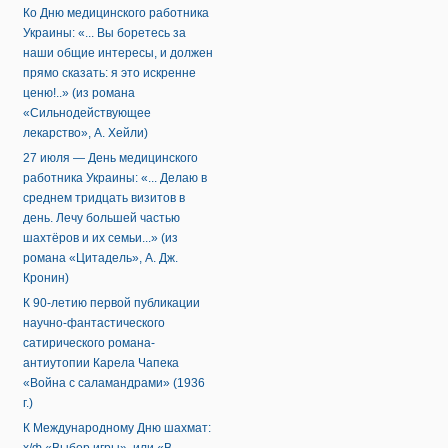
Ко Дню медицинского работника
Украины: «... Вы боретесь за
наши общие интересы, и должен
прямо сказать: я это искренне
ценю!..» (из романа
«Сильнодействующее
лекарство», А. Хейли)
27 июля — День медицинского
работника Украины: «... Делаю в
среднем тридцать визитов в
день. Лечу большей частью
шахтёров и их семьи...» (из
романа «Цитадель», А. Дж.
Кронин)
К 90-летию первой публикации
научно-фантастического
сатирического романа-
антиутопии Карела Чапека
«Война с саламандрами» (1936
г.)
К Международному Дню шахмат: