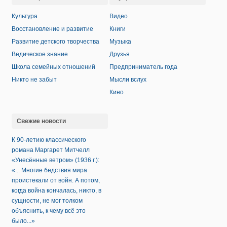
Культура
Видео
Восстановление и развитие
Книги
Развитие детского творчества
Музыка
Ведическое знание
Друзья
Школа семейных отношений
Предприниматель года
Никто не забыт
Мысли вслух
Кино
Свежие новости
К 90-летию классического
романа Маргарет Митчелл
«Унесённые ветром» (1936 г.):
«... Многие бедствия мира
проистекали от войн. А потом,
когда война кончалась, никто, в
сущности, не мог толком
объяснить, к чему всё это
было...»