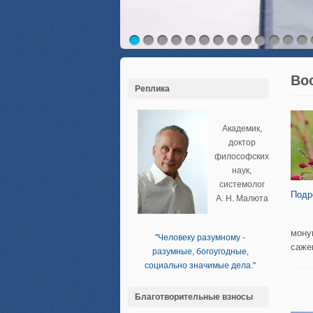
Во
Реплика
Академик,
доктор
философских
наук,
системолог
Подр
А. Н. Малюта
мону
''Человеку разумному -
саже
разумные, богоугодные,
социально значимые дела.''
Благотворительные взносы