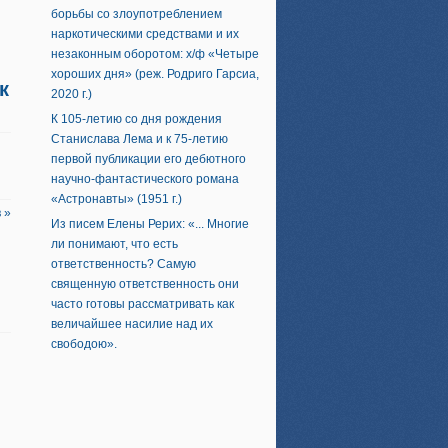
борьбы со злоупотреблением
наркотическими средствами и их
незаконным оборотом: х/ф «Четыре
хороших дня» (реж. Родриго Гарсиа,
к
2020 г.)
К 105-летию со дня рождения
Станислава Лема и к 75-летию
первой публикации его дебютного
научно-фантастического романа
«Астронавты» (1951 г.)
 »
Из писем Елены Рерих: «... Многие
ли понимают, что есть
ответственность? Самую
священную ответственность они
часто готовы рассматривать как
величайшее насилие над их
свободою».