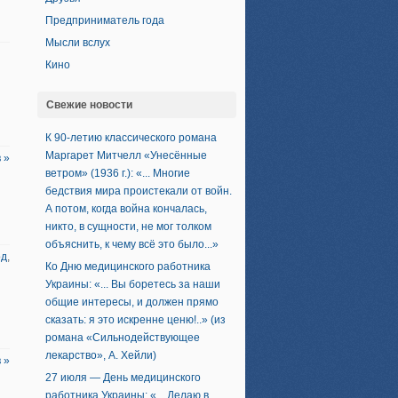
Предприниматель года
Мысли вслух
Кино
Свежие новости
К 90-летию классического романа
Маргарет Митчелл «Унесённые
 »
ветром» (1936 г.): «... Многие
бедствия мира проистекали от войн.
А потом, когда война кончалась,
никто, в сущности, не мог толком
объяснить, к чему всё это было...»
од
,
Ко Дню медицинского работника
Украины: «... Вы боретесь за наши
общие интересы, и должен прямо
сказать: я это искренне ценю!..» (из
романа «Сильнодействующее
лекарство», А. Хейли)
 »
27 июля — День медицинского
работника Украины: «... Делаю в