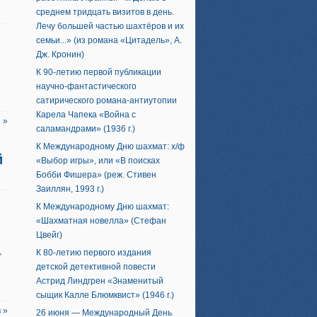
среднем тридцать визитов в день.
Лечу большей частью шахтёров и их
семьи...» (из романа «Цитадель», А.
Дж. Кронин)
К 90-летию первой публикации
научно-фантастического
сатирического романа-антиутопии
Карела Чапека «Война с
 »
саламандрами» (1936 г.)
К Международному Дню шахмат: х/ф
й
«Выбор игры», или «В поисках
Бобби Фишера» (реж. Стивен
Заиллян, 1993 г.)
К Международному Дню шахмат:
«Шахматная новелла» (Стефан
Цвейг)
,
К 80-летию первого издания
детской детективной повести
Астрид Линдгрен «Знаменитый
сыщик Калле Блюмквист» (1946 г.)
 »
26 июня — Международный День