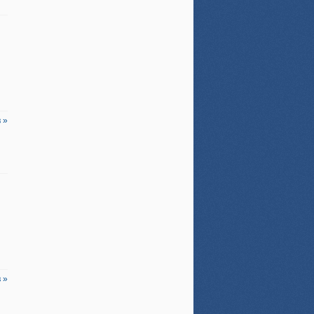
 »
!
 »