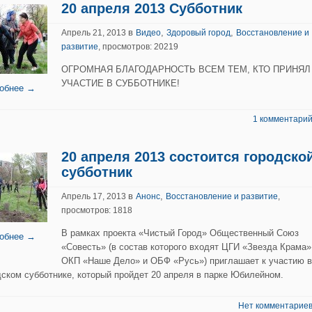
20 апреля 2013 Субботник
в
,
,
Апрель 21, 2013
Видео
Здоровый город
Восстановление и
развитие
, просмотров: 20219
ОГРОМНАЯ БЛАГОДАРНОСТЬ ВСЕМ ТЕМ, КТО ПРИНЯЛ
УЧАСТИЕ В СУББОТНИКЕ!
обнее →
1 комментарий
20 апреля 2013 состоится городско
субботник
в
,
Апрель 17, 2013
Анонс
Восстановление и развитие
,
просмотров: 1818
В рамках проекта «Чистый Город» Общественный Союз
обнее →
«Совесть» (в состав которого входят ЦГИ «Звезда Крама»
ОКП «Наше Дело» и ОБФ «Русь») приглашает к участию в
дском субботнике, который пройдет 20 апреля в парке Юбилейном.
Нет комментариев