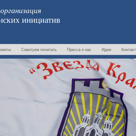
организация
нских инициатив
оекты
Советуем почитать
Пресса о нас
Идеи
Контак