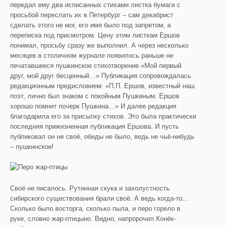
передал ему два исписанных стихами листка бумаги с
просьбой переслать их в Петербург – сам декабрист
сделать этого не мог, его имя было под запретом, а
переписка под присмотром. Цену этим листкам Ершов
понимал, просьбу сразу же выполнил. А через несколько
месяцев в столичном журнале появилось раньше не
печатавшееся пушкинское стихотворение «Мой первый
друг, мой друг бесценный…» Публикация сопровождалась
редакционным предисловием: «П.П. Ершов, известный наш
поэт, лично был знаком с покойным Пушкиным. Ершов
хорошо помнит почерк Пушкина…» И далее редакция
благодарила его за присылку стихов. Это была практически
последняя прижизненная публикация Ершова. И пусть
публиковал он не своё, обиды не было, ведь не чьё-нибудь
– пушкинское!
Своё не писалось. Рутинная скука и захолустность
сибирского существования брали своё. А ведь когда-то…
Сколько было восторга, сколько пыла, и перо горело в
руке, словно жар-птицыно. Видно, напророчил Конёк-