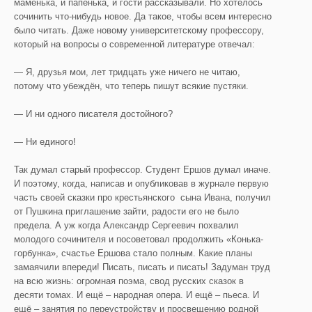
маменька, и папенька, и гости рассказывали. Но хотелось
сочинить что-нибудь новое. Да такое, чтобы всем интересно
было читать. Даже новому университетскому профессору,
который на вопросы о современной литературе отвечал:
— Я, друзья мои, лет тридцать уже ничего не читаю,
потому что убеждён, что теперь пишут всякие пустяки.
— И ни одного писателя достойного?
— Ни единого!
Так думал старый профессор. Студент Ершов думал иначе.
И поэтому, когда, написав и опубликовав в журнале первую
часть своей сказки про крестьянского сына Ивана, получил
от Пушкина приглашение зайти, радости его не было
предела. А уж когда Александр Сергеевич похвалил
молодого сочинителя и посоветовал продолжить «Конька-
горбунка», счастье Ершова стало полным. Какие планы
замаячили впереди! Писать, писать и писать! Задуман труд
на всю жизнь: огромная поэма, свод русских сказок в
десяти томах. И ещё – народная опера. И ещё – пьеса. И
ещё – занятия по переустройству и просвещению родной