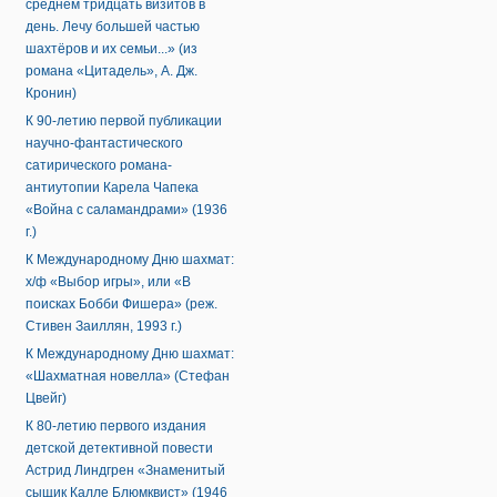
среднем тридцать визитов в
день. Лечу большей частью
шахтёров и их семьи...» (из
романа «Цитадель», А. Дж.
Кронин)
К 90-летию первой публикации
научно-фантастического
сатирического романа-
антиутопии Карела Чапека
«Война с саламандрами» (1936
г.)
К Международному Дню шахмат:
х/ф «Выбор игры», или «В
поисках Бобби Фишера» (реж.
Стивен Заиллян, 1993 г.)
К Международному Дню шахмат:
«Шахматная новелла» (Стефан
Цвейг)
К 80-летию первого издания
детской детективной повести
Астрид Линдгрен «Знаменитый
сыщик Калле Блюмквист» (1946