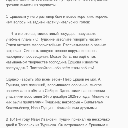
грозили вычеты из зарплаты.
С Ершовым у него разговор был и вовсе коротким, короче,
чем волосы на задней части учительских голов:
— Что же это вы, милостивый государь, нарушаете
учебные планы? О Пушкине изволите говорить часами.
Стихи читаете малопристойные. Рассказываете о разных
встречах. Сие есть кощунственное поругание основ
народного просвещения. Может быть, вы ещё о так
называемом творчестве господина Ершова изволите
рассуждать? Постарайтесь обо всём этом забыть!
Однако «забыть обо всём этом» Пётр Ершов не мог. А
Пушкин, уже погибший, вспоминался особенно; многое
напоминало о нём и в Сибири. Здесь жили на поселении
участники восстания 14-го декабря 1825-го года. Многие из
них были приятелями Пушкина; некоторые – Вильгельм
Кюхельбекер, Иван Пущин – ближайшими друзьями.
В 1841-м году Иван Иванович Пущин приехал на несколько
дней в Тобольск из Туринска. Он встречался с Ершовым и