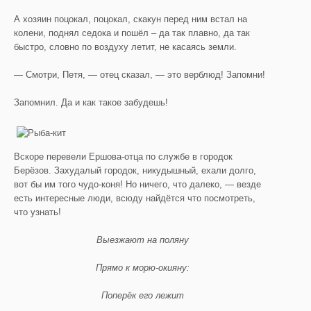
А хозяин поцокал, поцокал, скакун перед ним встал на
колени, поднял седока и пошёл – да так плавно, да так
быстро, словно по воздуху летит, не касаясь земли.
— Смотри, Петя, — отец сказал, — это верблюд! Запомни!
Запомнил. Да и как такое забудешь!
Вскоре перевели Ершова-отца по службе в городок
Берёзов. Захудалый городок, никудышный, ехали долго,
вот бы им того чудо-коня! Но ничего, что далеко, — везде
есть интересные люди, всюду найдётся что посмотреть,
что узнать!
Выезжают на поляну
Прямо к морю-окияну:
Поперёк его лежит