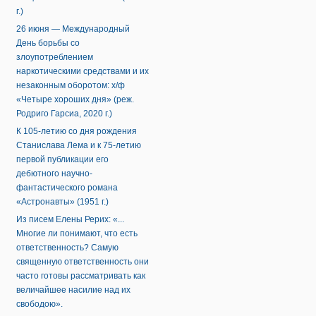
г.)
26 июня — Международный
День борьбы со
злоупотреблением
наркотическими средствами и их
незаконным оборотом: х/ф
«Четыре хороших дня» (реж.
Родриго Гарсиа, 2020 г.)
К 105-летию со дня рождения
Станислава Лема и к 75-летию
первой публикации его
дебютного научно-
фантастического романа
«Астронавты» (1951 г.)
Из писем Елены Рерих: «...
Многие ли понимают, что есть
ответственность? Самую
священную ответственность они
часто готовы рассматривать как
величайшее насилие над их
свободою».