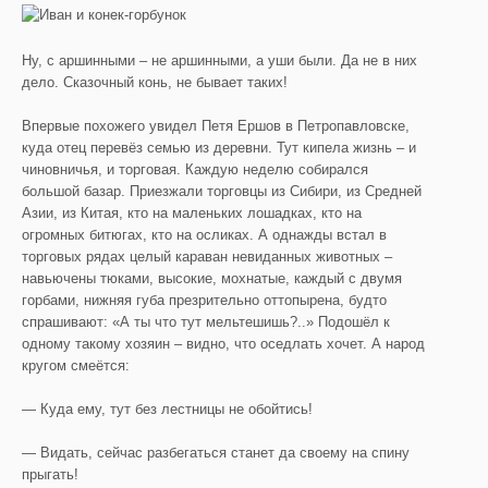
Ну, с аршинными – не аршинными, а уши были. Да не в них
дело. Сказочный конь, не бывает таких!
Впервые похожего увидел Петя Ершов в Петропавловске,
куда отец перевёз семью из деревни. Тут кипела жизнь – и
чиновничья, и торговая. Каждую неделю собирался
большой базар. Приезжали торговцы из Сибири, из Средней
Азии, из Китая, кто на маленьких лошадках, кто на
огромных битюгах, кто на осликах. А однажды встал в
торговых рядах целый караван невиданных животных –
навьючены тюками, высокие, мохнатые, каждый с двумя
горбами, нижняя губа презрительно оттопырена, будто
спрашивают: «А ты что тут мельтешишь?..» Подошёл к
одному такому хозяин – видно, что оседлать хочет. А народ
кругом смеётся:
— Куда ему, тут без лестницы не обойтись!
— Видать, сейчас разбегаться станет да своему на спину
прыгать!