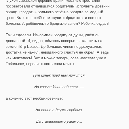
глухой сибирской деревне врачи! Местные крестьяне
посоветовали отчаявшимся родителям исполнить древний
обряд: «продать» больного ребёнка бродяге за медный
грош. Вместе с ребёнком «купит» бродяжка и все его
болезни. А ребёночек-то бродяжке зачем? Ребёнка отдаст!
Так и сделали. Накормили бродягу от души, ушёл он
довольный. И, видно, сбылось поверье – стал жить на
земле Пётр Ершов. До больших чинов не дослужился,
достатка не нажил, невиданного счастья не обрёл. А ведь
как мечталось! Вот и можно теперь, осев навсегда уже в
Тобольске, перелистывать свои мечты…
Тут конёк пред ним ложится,
На конька Иван садится, —
а конёк-то этот необыкновенный:
На спине с двумя горбами,
Да с аршинными ушами…