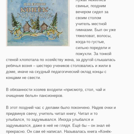
свиньи, поздним
вечером сидел за
своим столом
учитель местной
гимназии. Был он уже
тяжеловат, волосы,
когда-то густые,
сильно поредели и
пожухли. За тонкой
стеной хлопотала по хозяйству жена, за другой слышалась
ребячья возня – шестеро учеников столовались и жили в
доме, иначе на скудный педагогический оклад концы с
концами не свести.
В обязанности хозяев входили «присмотр, стол, чай и
очищение белья» пансионеров.
В этот поздний час с делами было покончено. Надев очки и
придвинув свечу, учитель читал книгу. Читал и то
улыбался, то задумывался. Иногда улыбался и
задумывался, даже в неё не глядя. Ещё бы – он знал её
прекрасно. Он сам её написал. Называлась книга «Конёк-