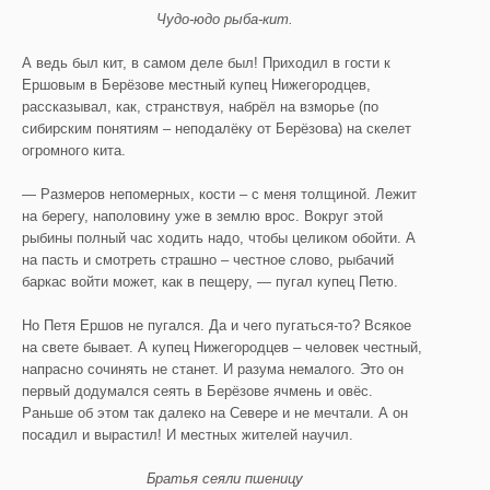
Чудо-юдо рыба-кит.
А ведь был кит, в самом деле был! Приходил в гости к
Ершовым в Берёзове местный купец Нижегородцев,
рассказывал, как, странствуя, набрёл на взморье (по
сибирским понятиям – неподалёку от Берёзова) на скелет
огромного кита.
— Размеров непомерных, кости – с меня толщиной. Лежит
на берегу, наполовину уже в землю врос. Вокруг этой
рыбины полный час ходить надо, чтобы целиком обойти. А
на пасть и смотреть страшно – честное слово, рыбачий
баркас войти может, как в пещеру, — пугал купец Петю.
Но Петя Ершов не пугался. Да и чего пугаться-то? Всякое
на свете бывает. А купец Нижегородцев – человек честный,
напрасно сочинять не станет. И разума немалого. Это он
первый додумался сеять в Берёзове ячмень и овёс.
Раньше об этом так далеко на Севере и не мечтали. А он
посадил и вырастил! И местных жителей научил.
Братья сеяли пшеницу