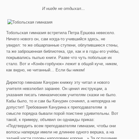
И нигде не отдыхал…
Тобольская гимназия встретила Петра Ершова невесело.
Ничего нового он, сам когда-то учившийся здесь, не
увидел: те же обшарпанные ступени, облупившиеся стены,
та же заброшенная библиотека, где, как и в годы его учёбы,
покрывались пылью книги. Разве что чуть побольше их
стало. Вот и «Конёк-горбунок» лежит в общей куче, никем,
как видно, не читанный… Если бы никем!
Директор гимназии Качурин книжку эту читал и нового
учителя невзлюбил заранее. Он ценил инструкции, а
указания писать гимназическим учителям сказки не было.
Кабы было, то и сам бы Качурин сочинял, а непорядка не
допустит! Требования Качурина к преподавателям в
смысле порядка бывали порой поистине удивительны. Вот
такой, к примеру, объявил он однажды приказ:
«Подтвердить всем преподавателям гимназии, чтобы они
волосы напереди имели не длиннее одного вершка, а на
задней части головы наполовину короче…» За ослушание