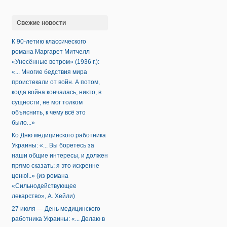
Свежие новости
К 90-летию классического
романа Маргарет Митчелл
«Унесённые ветром» (1936 г.):
«... Многие бедствия мира
проистекали от войн. А потом,
когда война кончалась, никто, в
сущности, не мог толком
объяснить, к чему всё это
было...»
Ко Дню медицинского работника
Украины: «... Вы боретесь за
наши общие интересы, и должен
прямо сказать: я это искренне
ценю!..» (из романа
«Сильнодействующее
лекарство», А. Хейли)
27 июля — День медицинского
работника Украины: «... Делаю в