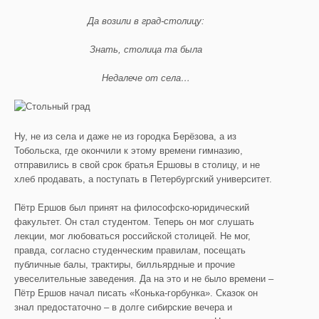
Да возили в град-столицу:
Знать, столица та была
Недалече от села…
Ну, не из села и даже не из городка Берёзова, а из
Тобольска, где окончили к этому времени гимназию,
отправились в свой срок братья Ершовы в столицу, и не
хлеб продавать, а поступать в Петербургский университет.
Пётр Ершов был принят на философско-юридический
факультет. Он стал студентом. Теперь он мог слушать
лекции, мог любоваться российской столицей. Не мог,
правда, согласно студенческим правилам, посещать
публичные балы, трактиры, билльярдные и прочие
увеселительные заведения. Да на это и не было времени –
Пётр Ершов начал писать «Конька-горбунка». Сказок он
знал предостаточно – в долге сибирские вечера и