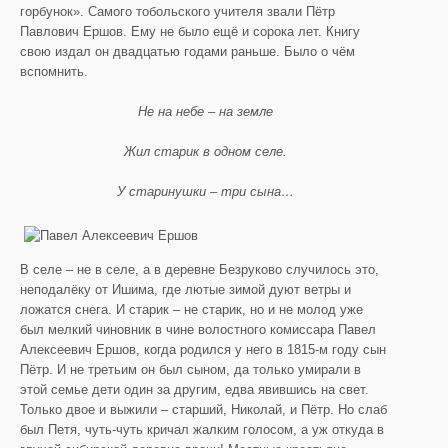
горбунок». Самого тобольского учителя звали Пётр
Павлович Ершов. Ему не было ещё и сорока лет. Книгу
свою издал он двадцатью годами раньше. Было о чём
вспомнить.
Не на небе – на земле
Жил старик в одном селе.
У старинушки – три сына…
В селе – не в селе, а в деревне Безруково случилось это,
неподалёку от Ишима, где лютые зимой дуют ветры и
ложатся снега. И старик – не старик, но и не молод уже
был мелкий чиновник в чине волостного комиссара Павел
Алексеевич Ершов, когда родился у него в 1815-м году сын
Пётр. И не третьим он был сыном, да только умирали в
этой семье дети один за другим, едва явившись на свет.
Только двое и выжили – старший, Николай, и Пётр. Но слаб
был Петя, чуть-чуть кричал жалким голосом, а уж откуда в