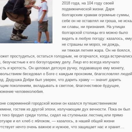
2018 года, на 104 году своей
подвижнической жизни. Даря
болгарским храмам огромные суммы,
себе он не оставлял ни гроша, не иска
ни славы, ни признания. На улицах
болгарской столицы его можно было
видеть в любую погоду: казалось, ему
не страшны ни мороз, ни дождь,
ни тяжкая летняя жара. Он не боялся,
может простудиться, остаться голодным, не огорчался, когда встречалис
, безучастные к его богоугодному делу. Лицо его всегда излучало
ость и кротость. Он целовал детскую ручку, подававшую ему монету,
овольствием беседовал о Боге с каждым прохожим, благословлял люде
ед. Дедушка Добри был уверен, что дарить храму — значит дарить
ущим поколениям, вкладывать в светлое, благочестивое будущее,
ножение человеколюбия.
оне современной городской жизни он казался путешественником
ремени, гостем из другой эпохи, излучающим дух вечности. Пока он был
и тихо бродил среди толпы, сидел на ступеньках лестниц или прямо
ротуаре и ел хлеб с яблоком, — казалось, в нашей общей жизни
утствует нечто очень важное и нужное, что защищает нас и хранит…