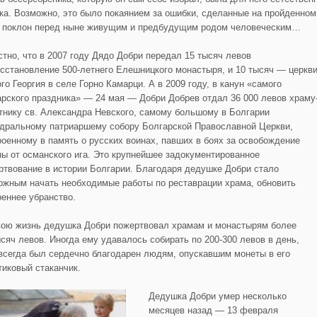
гка. Возможно, это было покаянием за ошибки, сделанные на пройденном
, поклон перед ныне живущим и предбудущим родом человеческим…
стно, что в 2007 году Дядо Добри передал 15 тысяч левов
осстановление 500-летнего Елешницкого монастыря, и 10 тысяч — церкв
го Георгия в селе Горно Камарци. А в 2009 году, в канун «самого
арского праздника» — 24 мая — Добри Добрев отдал 36 000 левов храму
тнику св. Александра Невского, самому большому в Болгарии
дральному патриаршему собору Болгарской Православной Церкви,
роенному в память о русских воинах, павших в боях за освобождение
ны от османского ига. Это крупнейшее задокументированное
ртвование в истории Болгарии. Благодаря дедушке Добри стало
ожным начать необходимые работы по реставрации храма, обновить
реннее убранство.
вою жизнь дедушка Добри пожертвовал храмам и монастырям более
ысяч левов. Иногда ему удавалось собирать по 200-300 левов в день,
 всегда был сердечно благодарен людям, опускавшим монеты в его
тиковый стаканчик.
Дедушка Добри умер несколько
месяцев назад — 13 февраля