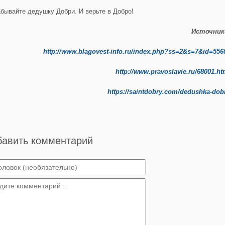
абывайте дедушку Добри. И верьте в Добро!
Источник
http://www.blagovest-info.ru/index.php?ss=2&s=7&id=556
http://www.pravoslavie.ru/68001.ht
https://saintdobry.com/dedushka-dobr
бавить комментарий