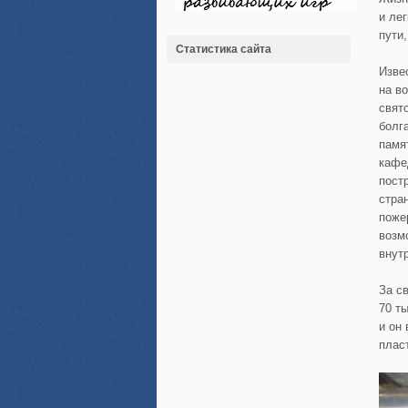
и ле
пути
Статистика сайта
Изве
на в
свято
болг
памя
кафе
пост
стра
поже
возм
внут
За с
70 т
и он
плас