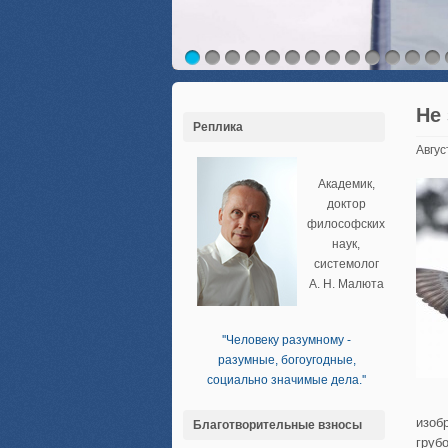
Не
Реплика
Авгус
Академик,
доктор
философских
наук,
системолог
А. Н. Малюта
''Человеку разумному -
разумные, богоугодные,
социально значимые дела.''
изоб
Благотворительные взносы
груб