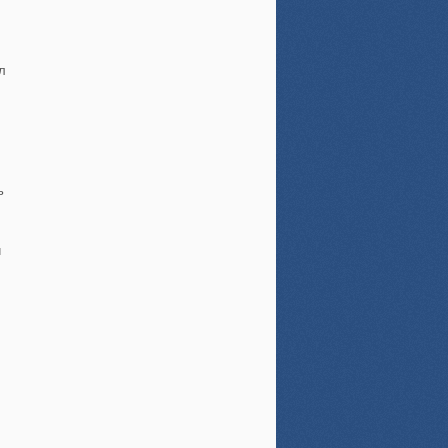
л
ь
й