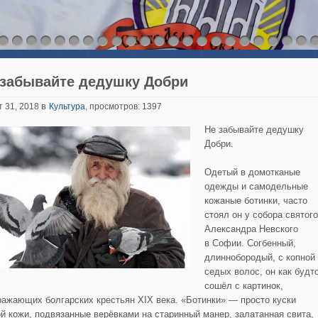
 забывайте дедушку Добри
в
т 31, 2018
Культура
, просмотров: 1397
Не забывайте дедушку
Добри.
Одетый в домотканые
одежды и самодельные
кожаные ботинки, часто
стоял он у собора святого
Александра Невского
в Софии. Согбенный,
длиннобородый, с копной
седых волос, он как будт
сошёл с картинок,
ражающих болгарских крестьян XIX века. «Ботинки» — просто куски
ой кожи, подвязанные верёвками на старинный манер, залатанная свита,