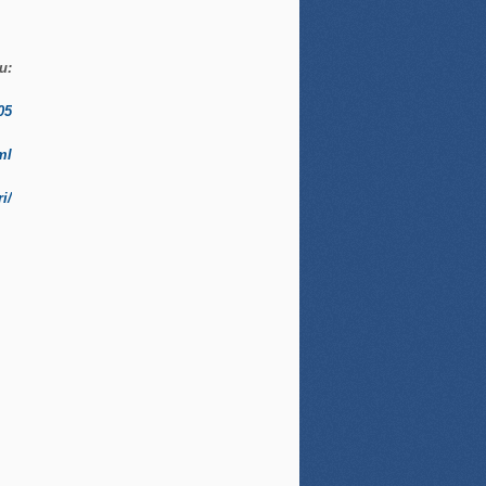
и:
05
ml
i/