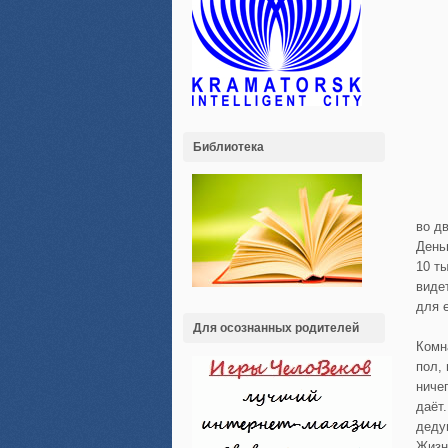
Библиотека
во д
День
10 т
виде
для 
Для осознанных родителей
Комн
пол,
ниче
даёт
деду
Жизн