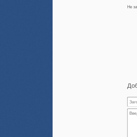
Не з
До