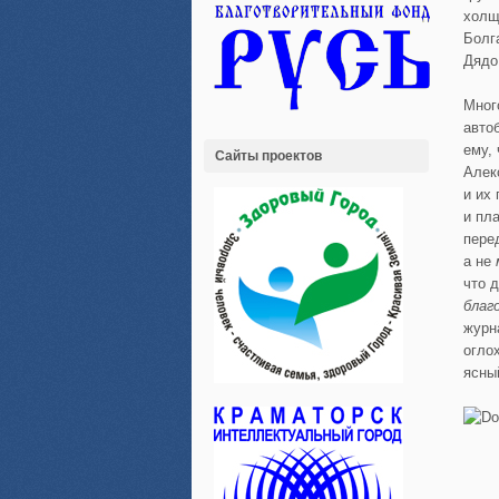
холщ
Болг
Дядо
Мног
авто
ему,
Сайты проектов
Алек
и их
и пл
пере
а не
что 
благ
журн
огло
ясны