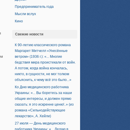
Предприниматель года
Мысли вслух
Кино
и
Свежие новости
К 90-летию классического романа
Маргарет Митчелл «Унесённые
ем
ветром» (1936 г.): «... Многие
бедствия мира проистекали от войн.
А потом, когда война кончалась,
никто, в сущности, не мог толком
объяснить, к чему всё это было...»
Ко Дню медицинского работника
Украины: «... Вы боретесь за наши
общие интересы, и должен прямо
сказать: я это искренне ценю!..» (из
романа «Сильнодействующее
лекарство», А. Хейли)
27 июля — День медицинского
работника Украины: «... Делаю в