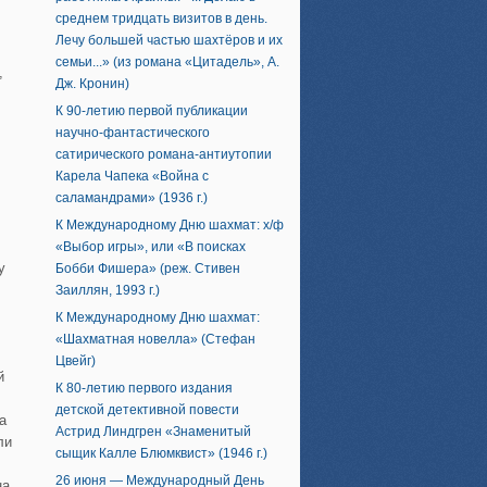
среднем тридцать визитов в день.
Лечу большей частью шахтёров и их
семьи...» (из романа «Цитадель», А.
,
Дж. Кронин)
К 90-летию первой публикации
научно-фантастического
сатирического романа-антиутопии
Карела Чапека «Война с
саламандрами» (1936 г.)
К Международному Дню шахмат: х/ф
«Выбор игры», или «В поисках
у
Бобби Фишера» (реж. Стивен
Заиллян, 1993 г.)
К Международному Дню шахмат:
«Шахматная новелла» (Стефан
Цвейг)
й
К 80-летию первого издания
детской детективной повести
а
Астрид Линдгрен «Знаменитый
ли
сыщик Калле Блюмквист» (1946 г.)
26 июня — Международный День
на