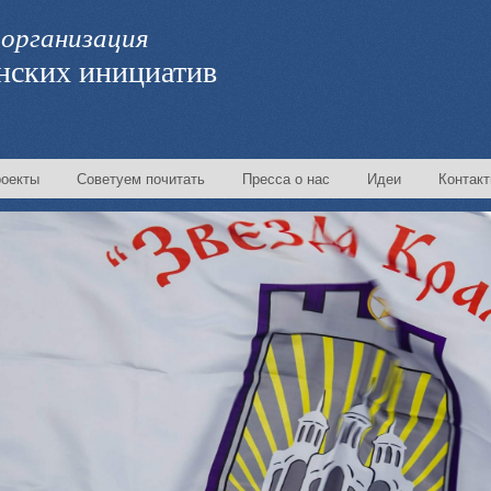
организация
нских инициатив
оекты
Советуем почитать
Пресса о нас
Идеи
Контак