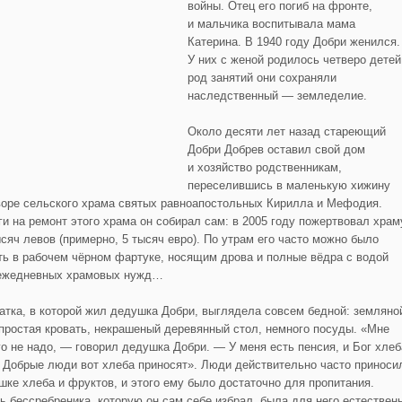
войны. Отец его погиб на фронте,
и мальчика воспитывала мама
Катерина. В 1940 году Добри женился.
У них с женой родилось четверо детей
род занятий они сохраняли
наследственный — земледелие.
Около десяти лет назад стареющий
Добри Добрев оставил свой дом
и хозяйство родственникам,
переселившись в маленькую хижину
воре сельского храма святых равноапостольных Кирилла и Мефодия.
ги на ремонт этого храма он собирал сам: в 2005 году пожертвовал храм
ысяч левов (примерно, 5 тысяч евро). По утрам его часто можно было
ть в рабочем чёрном фартуке, носящим дрова и полные вёдра с водой
ежедневных храмовых нужд…
атка, в которой жил дедушка Добри, выглядела совсем бедной: земляно
 простая кровать, некрашеный деревянный стол, немного посуды. «Мне
го не надо, — говорил дедушка Добри. — У меня есть пенсия, и Бог хлеб
. Добрые люди вот хлеба приносят». Люди действительно часто приноси
шке хлеба и фруктов, и этого ему было достаточно для пропитания.
ь бессребреника, которую он сам себе избрал, была для него естествен