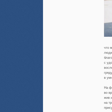
что 
люди
благ
с уд
восл
гряд
в ум
На ф
во в
жив 
на т
прис