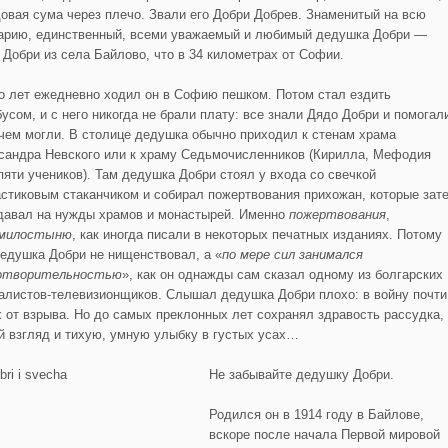
овая сума через плечо. Звали его Добри Добрев. Знаменитый на всю
арию, единственный, всеми уважаемый и любимый дедушка Добри —
 Добри из села Байлово, что в 34 километрах от Софии.
о лет ежедневно ходил он в Софию пешком. Потом стал ездить
бусом, и с него никогда не брали плату: все знали Дядо Добри и помогал
 чем могли. В столице дедушка обычно приходил к стенам храма
сандра Невского или к храму Седьмочисленников (Кирилла, Мефодия
 пяти учеников). Там дедушка Добри стоял у входа со свечкой
астиковым стаканчиком и собирал пожертвования прихожан, которые зат
давал на нужды храмов и монастырей. Именно
пожертвования
,
милостыню
, как иногда писали в некоторых печатных изданиях. Потому
дедушка Добри не нищенствовал, а «
по мере сил занимался
отворительностью
», как он однажды сам сказал одному из болгарских
алистов-телевизионщиков. Слышал дедушка Добри плохо: в войну почти
х от взрыва. Но до самых преклонных лет сохранял здравость рассудка,
й взгляд и тихую, умную улыбку в густых усах…
Не забывайте дедушку Добри.
Родился он в 1914 году в Байлове,
вскоре после начала Первой мировой