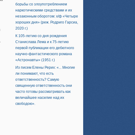
борьбы со злоупотреблением
наркотическими средствами и их
незаконным оборотом: х/ф «Четыре
хороших дня» (реж. Родриго Гарсиа,
2020 г.)
и
К 105-летию со дня рождения
-
Станислава Лема и к 75-летию
первой публикации его дебютного
научно-фантастического романа
«Астронавты» (1951 г.)
Из писем Елены Рерих: «... Многие
ли понимают, что есть
ответственность? Самую
священную ответственность они
часто готовы рассматривать как
величайшее насилие над их
свободою».