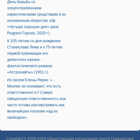
День борьбы со
злоупотреблением
наркотическими средствами и их
незаконным оборотом: х/ф
«Четыре хороших дня» (реж.
Родриго Гарсиа, 2020 г.)
К 105-летию со дня рождения
Станислава Лема и к 75-летию
первой публикации его
дебютного научно-
фантастического романа
«Астронавты» (1951 г.)
Из писем Елены Рерих: «...
Многие ли понимают, что есть
ответственность? Самую
священную ответственность они
часто готовы рассматривать как
величайшее насилие над их
свободою».
Copyright © 2008-2026 Общественная организация Центр Гражданских