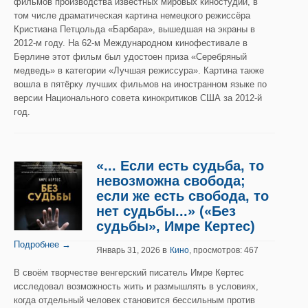
фильмов производства известных мировых киностудий, в
том числе драматическая картина немецкого режиссёра
Кристиана Петцольда «Барбара», вышедшая на экраны в
2012-м году. На 62-м Международном кинофестивале в
Берлине этот фильм был удостоен приза «Серебряный
медведь» в категории «Лучшая режиссура». Картина также
вошла в пятёрку лучших фильмов на иностранном языке по
версии Национального совета кинокритиков США за 2012-й
год.
«... Если есть судьба, то
невозможна свобода;
если же есть свобода, то
нет судьбы...» («Без
судьбы», Имре Кертес)
Подробнее →
в
Январь 31, 2026
Кино
, просмотров: 467
В своём творчестве венгерский писатель Имре Кертес
исследовал возможность жить и размышлять в условиях,
когда отдельный человек становится бессильным против