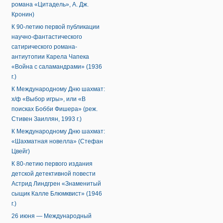
романа «Цитадель», А. Дж.
Кронин)
К 90-летию первой публикации
научно-фантастического
сатирического романа-
антиутопии Карела Чапека
«Война с саламандрами» (1936
г.)
К Международному Дню шахмат:
х/ф «Выбор игры», или «В
поисках Бобби Фишера» (реж.
Стивен Заиллян, 1993 г.)
К Международному Дню шахмат:
«Шахматная новелла» (Стефан
Цвейг)
К 80-летию первого издания
детской детективной повести
Астрид Линдгрен «Знаменитый
сыщик Калле Блюмквист» (1946
г.)
26 июня — Международный