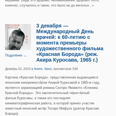
вершины. Ведь это здорово, необыкновенно здорово! Хотя,
конечно, случалось и такое, что было не до веселья...»
3 декабря —
Международный День
врачей: к 60-летию с
момента премьеры
художественного фильма
«Красная Борода» (реж.
Подробнее →
Акира Куросава, 1965 г.)
в
,
Декабрь 02, 2025
Книги
Кино
, просмотров: 536
Картина «Красная Борода», представленная выдающимся
японским кинорежиссёром Акирой Куросавой в 1965-м году,
является экранизацией романа Сюгоро Ямамото «Клиника
Красной Бороды». Это заключительный чёрно-белый
фильм Куросавы, а также его последняя
кинематографическая работа, в которой принял участие
известный японский актёр Тосиро Мифунэ (доктор Красная
Борода).