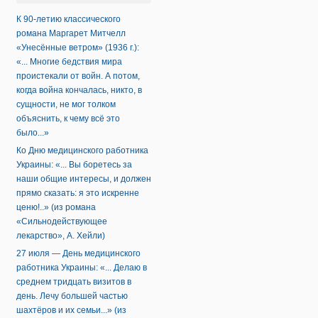
К 90-летию классического
романа Маргарет Митчелл
«Унесённые ветром» (1936 г.):
«... Многие бедствия мира
проистекали от войн. А потом,
когда война кончалась, никто, в
сущности, не мог толком
объяснить, к чему всё это
было...»
Ко Дню медицинского работника
Украины: «... Вы боретесь за
наши общие интересы, и должен
прямо сказать: я это искренне
ценю!..» (из романа
«Сильнодействующее
лекарство», А. Хейли)
27 июля — День медицинского
работника Украины: «... Делаю в
среднем тридцать визитов в
день. Лечу большей частью
шахтёров и их семьи...» (из