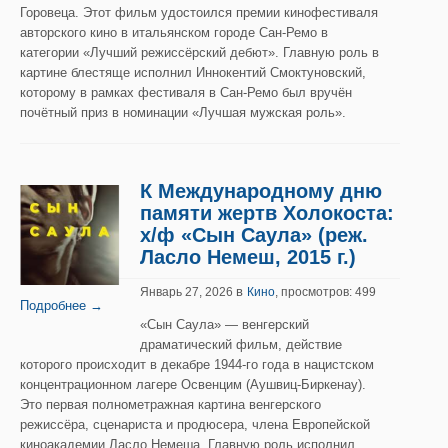
Горовеца. Этот фильм удостоился премии кинофестиваля
авторского кино в итальянском городе Сан-Ремо в
категории «Лучший режиссёрский дебют». Главную роль в
картине блестяще исполнил Иннокентий Смоктуновский,
которому в рамках фестиваля в Сан-Ремо был вручён
почётный приз в номинации «Лучшая мужская роль».
К Международному дню
памяти жертв Холокоста:
х/ф «Сын Саула» (реж.
Ласло Немеш, 2015 г.)
в
Январь 27, 2026
Кино
, просмотров: 499
Подробнее →
«Сын Саула» — венгерский
драматический фильм, действие
которого происходит в декабре 1944-го года в нацистском
концентрационном лагере Освенцим (Аушвиц-Биркенау).
Это первая полнометражная картина венгерского
режиссёра, сценариста и продюсера, члена Европейской
киноакадемии Ласло Немеша. Главную роль исполнил