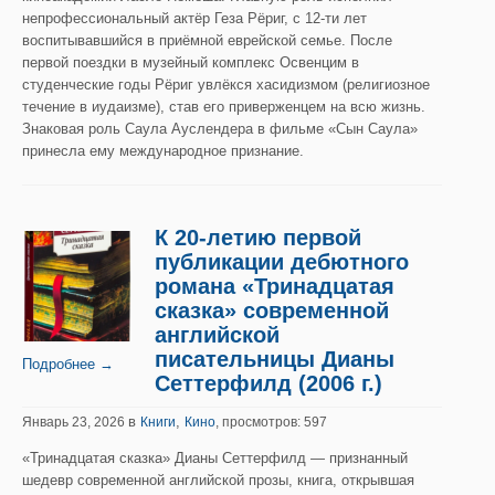
непрофессиональный актёр Геза Рёриг, с 12-ти лет
воспитывавшийся в приёмной еврейской семье. После
первой поездки в музейный комплекс Освенцим в
студенческие годы Рёриг увлёкся хасидизмом (религиозное
течение в иудаизме), став его приверженцем на всю жизнь.
Знаковая роль Саула Ауслендера в фильме «Сын Саула»
принесла ему международное признание.
К 20-летию первой
публикации дебютного
романа «Тринадцатая
сказка» современной
английской
писательницы Дианы
Подробнее →
Сеттерфилд (2006 г.)
в
,
Январь 23, 2026
Книги
Кино
, просмотров: 597
«Тринадцатая сказка» Дианы Сеттерфилд — признанный
шедевр современной английской прозы, книга, открывшая