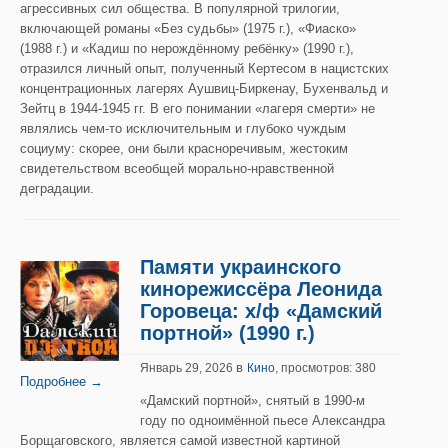
агрессивных сил общества. В популярной трилогии,
включающей романы «Без судьбы» (1975 г.), «Фиаско»
(1988 г.) и «Кадиш по нерождённому ребёнку» (1990 г.),
отразился личный опыт, полученный Кертесом в нацистских
концентрационных лагерях Аушвиц-Биркенау, Бухенвальд и
Зейтц в 1944-1945 гг. В его понимании «лагеря смерти» не
являлись чем-то исключительным и глубоко чуждым
социуму: скорее, они были красноречивым, жестоким
свидетельством всеобщей морально-нравственной
деградации.
Памяти украинского
кинорежиссёра Леонида
Горовеца: х/ф «Дамский
портной» (1990 г.)
в
Январь 29, 2026
Кино
, просмотров: 380
Подробнее →
«Дамский портной», снятый в 1990-м
году по одноимённой пьесе Александра
Борщаговского, является самой известной картиной