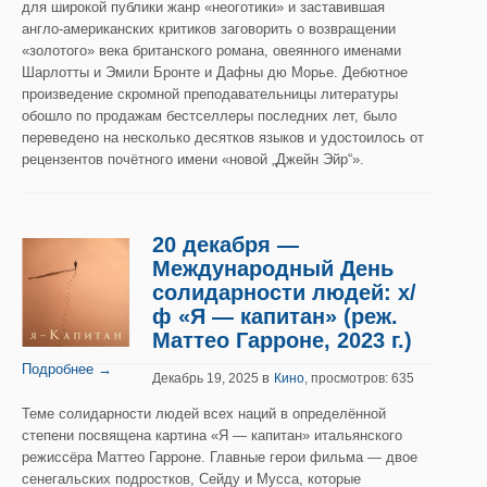
для широкой публики жанр «неоготики» и заставившая
англо-американских критиков заговорить о возвращении
«золотого» века британского романа, овеянного именами
Шарлотты и Эмили Бронте и Дафны дю Морье. Дебютное
произведение скромной преподавательницы литературы
обошло по продажам бестселлеры последних лет, было
переведено на несколько десятков языков и удостоилось от
рецензентов почётного имени «новой „Джейн Эйр“».
20 декабря —
Международный День
солидарности людей: х/
ф «Я — капитан» (реж.
Маттео Гарроне, 2023 г.)
Подробнее →
в
Декабрь 19, 2025
Кино
, просмотров: 635
Теме солидарности людей всех наций в определённой
степени посвящена картина «Я — капитан» итальянского
режиссёра Маттео Гарроне. Главные герои фильма — двое
сенегальских подростков, Сейду и Мусса, которые