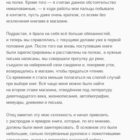
на полке. Кроме того — я считаю данное обстоятельство
немаловажным, — в ходе работы мои пальцы побывали
в контакте, пусть даже очень кратком, со всеми без
исключения книгами в магазине.
Подрастая, я брала на себя всё больше обязанностей,
и теперь мы справлялись с текущими делами уже в первой
половине дня. После того как вновь поступившие книги
были зарегистрированы и расставлены на полках, а нужные
письма написаны, мы совершали прогулку до реки,
съедали на набережной свои сандвичи и, покормив уток,
возвращались в магазин, чтобы предаться чтению.
Со временем я стала меньше полагаться на слепой случай
при выборе книг. Всё чаще меня можно было найти
на втором этаже магазина, отведённом под литературу
девятнадцатого века, жизнеописания, автобиографии,
мемуары, дневники и письма.
Отец заметил эту мою склонность и начал привозить
с распродаж и ярмарок книги, которые, по его мнению,
должны были меня заинтересовать. В основном это были
небольшие, сильно потрёпанные рукописи с пожелтевшими
страницами, иногда в переплёте кустарной работы.