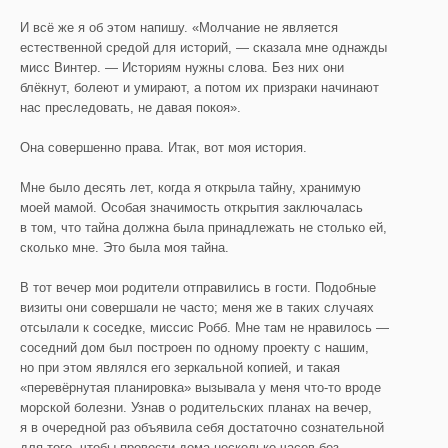
И всё же я об этом напишу. «Молчание не является
естественной средой для историй, — сказала мне однажды
мисс Винтер. — Историям нужны слова. Без них они
блёкнут, болеют и умирают, а потом их призраки начинают
нас преследовать, не давая покоя».
Она совершенно права. Итак, вот моя история.
Мне было десять лет, когда я открыла тайну, хранимую
моей мамой. Особая значимость открытия заключалась
в том, что тайна должна была принадлежать не столько ей,
сколько мне. Это была моя тайна.
В тот вечер мои родители отправились в гости. Подобные
визиты они совершали не часто; меня же в таких случаях
отсылали к соседке, миссис Робб. Мне там не нравилось —
соседний дом был построен по одному проекту с нашим,
но при этом являлся его зеркальной копией, и такая
«перевёрнутая планировка» вызывала у меня что-то вроде
морской болезни. Узнав о родительских планах на вечер,
я в очередной раз объявила себя достаточно сознательной
для того, чтобы провести дома несколько часов без