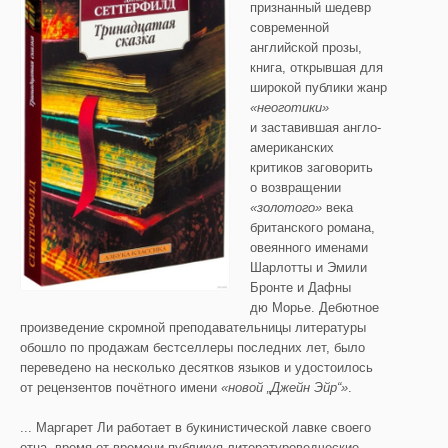
признанный шедевр
современной
английской прозы,
книга, открывшая для
широкой публики жанр
«неоготики»
и заставившая англо-
американских
критиков заговорить
о возвращении
«
золотого
»
века
британского романа,
овеянного именами
Шарлотты и Эмили
Бронте и Дафны
дю Морье. Дебютное
произведение скромной преподавательницы литературы
обошло по продажам бестселлеры последних лет, было
переведено на несколько десятков языков и удостоилось
от рецензентов почётного имени
«новой „Джейн Эйр“»
.
... Маргарет Ли работает в букинистической лавке своего
отца, время от времени публикуя литературоведческие