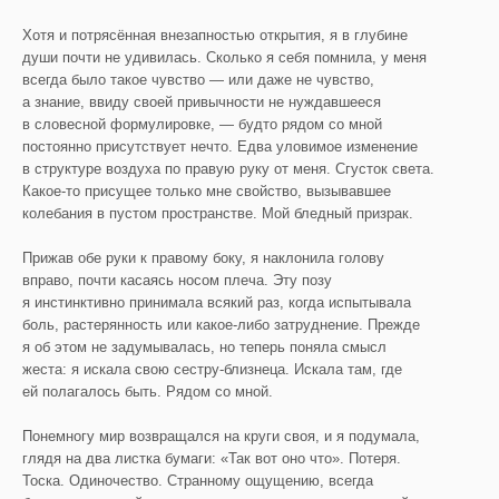
Хотя и потрясённая внезапностью открытия, я в глубине
души почти не удивилась. Сколько я себя помнила, у меня
всегда было такое чувство — или даже не чувство,
а знание, ввиду своей привычности не нуждавшееся
в словесной формулировке, — будто рядом со мной
постоянно присутствует нечто. Едва уловимое изменение
в структуре воздуха по правую руку от меня. Сгусток света.
Какое-то присущее только мне свойство, вызывавшее
колебания в пустом пространстве. Мой бледный призрак.
Прижав обе руки к правому боку, я наклонила голову
вправо, почти касаясь носом плеча. Эту позу
я инстинктивно принимала всякий раз, когда испытывала
боль, растерянность или какое-либо затруднение. Прежде
я об этом не задумывалась, но теперь поняла смысл
жеста: я искала свою сестру-близнеца. Искала там, где
ей полагалось быть. Рядом со мной.
Понемногу мир возвращался на круги своя, и я подумала,
глядя на два листка бумаги: «Так вот оно что». Потеря.
Тоска. Одиночество. Странному ощущению, всегда