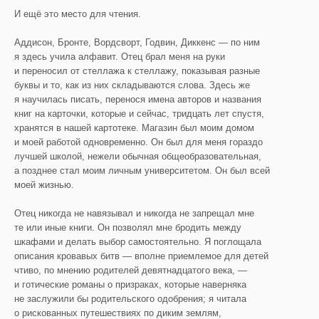
И ещё это место для чтения.
Аддисон, Бронте, Вордсворт, Годвин, Диккенс — по ним
я здесь учила алфавит. Отец брал меня на руки
и переносил от стеллажа к стеллажу, показывая разные
буквы и то, как из них складываются слова. Здесь же
я научилась писать, перенося имена авторов и названия
книг на карточки, которые и сейчас, тридцать лет спустя,
хранятся в нашей картотеке. Магазин был моим домом
и моей работой одновременно. Он был для меня гораздо
лучшей школой, нежели обычная общеобразовательная,
а позднее стал моим личным университетом. Он был всей
моей жизнью.
Отец никогда не навязывал и никогда не запрещал мне
те или иные книги. Он позволял мне бродить между
шкафами и делать выбор самостоятельно. Я поглощала
описания кровавых битв — вполне приемлемое для детей
чтиво, по мнению родителей девятнадцатого века, —
и готические романы о призраках, которые наверняка
не заслужили бы родительского одобрения; я читала
о рискованных путешествиях по диким землям,