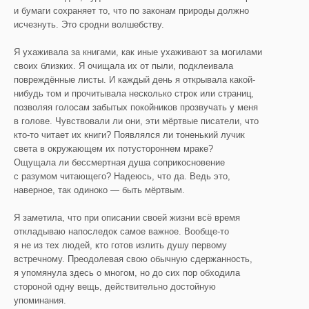
и бумаги сохраняет то, что по законам природы должно
исчезнуть. Это сродни волшебству.
Я ухаживала за книгами, как иные ухаживают за могилами
своих близких. Я очищала их от пыли, подклеивала
повреждённые листы. И каждый день я открывала какой-
нибудь том и прочитывала несколько строк или страниц,
позволяя голосам забытых покойников прозвучать у меня
в голове. Чувствовали ли они, эти мёртвые писатели, что
кто-то читает их книги? Появлялся ли тоненький лучик
света в окружающем их потустороннем мраке?
Ощущала ли бессмертная душа соприкосновение
с разумом читающего? Надеюсь, что да. Ведь это,
наверное, так одиноко — быть мёртвым.
Я заметила, что при описании своей жизни всё время
откладываю напоследок самое важное. Вообще-то
я не из тех людей, кто готов излить душу первому
встречному. Преодолевая свою обычную сдержанность,
я упомянула здесь о многом, но до сих пор обходила
стороной одну вещь, действительно достойную
упоминания.