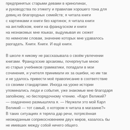
предпринятых старыми девами в кринолинах,
и руководства по этикету и правилам хорошего тона для
девиц из благородных семейств; я читала книги
с картинками и книги без картинок; я читала книги
на английском, книги на французском и книги
на незнакомых мне языках, выдумывая их сюжет
по немногим словам, значение которых мне удавалось
разгадать. Книги. Книги. И ещё книги.
В школе я никому не рассказывала о своём увлечении
книгами. Французские архаизмы, почерпнутые мною
из старых учебников грамматики, попадали в мои
сочинения, и учителя принимали их за ошибки, но им так
и не удалось привести моё правописание в соответствие
со своими стандартами. Иногда на уроке истории
упоминались люди и события, уже знакомые мне благодаря
запойному, но беспорядочному чтению. «Карл Великий?
— озадаченно размышляла я. — Неужели это мой Карл
Великий — тот самый, о котором я читала в магазине?»
В таких ситуациях я теряла дар речи, потрясённая
неожиданным соприкосновением двух миров, казалось бы
не имевших между собой ничего общего.