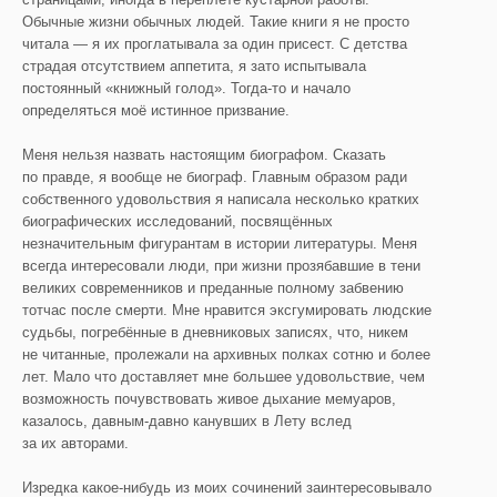
Обычные жизни обычных людей. Такие книги я не просто
читала — я их проглатывала за один присест. С детства
страдая отсутствием аппетита, я зато испытывала
постоянный «книжный голод». Тогда-то и начало
определяться моё истинное призвание.
Меня нельзя назвать настоящим биографом. Сказать
по правде, я вообще не биограф. Главным образом ради
собственного удовольствия я написала несколько кратких
биографических исследований, посвящённых
незначительным фигурантам в истории литературы. Меня
всегда интересовали люди, при жизни прозябавшие в тени
великих современников и преданные полному забвению
тотчас после смерти. Мне нравится эксгумировать людские
судьбы, погребённые в дневниковых записях, что, никем
не читанные, пролежали на архивных полках сотню и более
лет. Мало что доставляет мне большее удовольствие, чем
возможность почувствовать живое дыхание мемуаров,
казалось, давным-давно канувших в Лету вслед
за их авторами.
Изредка какое-нибудь из моих сочинений заинтересовывало