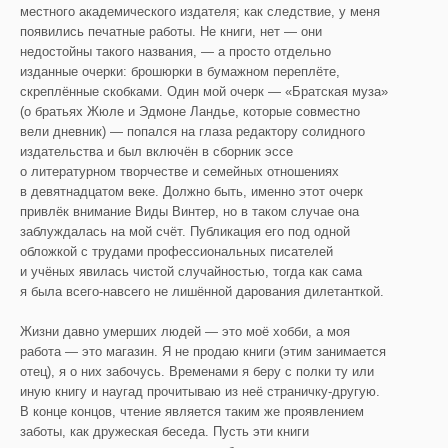
местного академического издателя; как следствие, у меня
появились печатные работы. Не книги, нет — они
недостойны такого названия, — а просто отдельно
изданные очерки: брошюрки в бумажном переплёте,
скреплённые скобками. Один мой очерк — «Братская муза»
(о братьях Жюле и Эдмоне Ландье, которые совместно
вели дневник) — попался на глаза редактору солидного
издательства и был включён в сборник эссе
о литературном творчестве и семейных отношениях
в девятнадцатом веке. Должно быть, именно этот очерк
привлёк внимание Виды Винтер, но в таком случае она
заблуждалась на мой счёт. Публикация его под одной
обложкой с трудами профессиональных писателей
и учёных явилась чистой случайностью, тогда как сама
я была всего-навсего не лишённой дарования дилетанткой.
Жизни давно умерших людей — это моё хобби, а моя
работа — это магазин. Я не продаю книги (этим занимается
отец), я о них забочусь. Временами я беру с полки ту или
иную книгу и наугад прочитываю из неё страничку-другую.
В конце концов, чтение является таким же проявлением
заботы, как дружеская беседа. Пусть эти книги