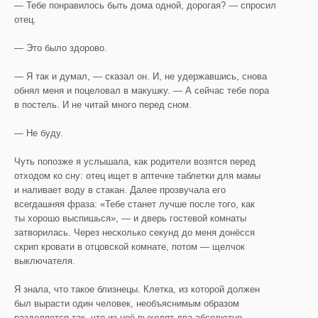
— Тебе понравилось быть дома одной, дорогая? — спросил
отец.
— Это было здорово.
— Я так и думал, — сказал он. И, не удержавшись, снова
обнял меня и поцеловал в макушку. — А сейчас тебе пора
в постель. И не читай много перед сном.
— Не буду.
Чуть попозже я услышала, как родители возятся перед
отходом ко сну: отец ищет в аптечке таблетки для мамы
и наливает воду в стакан. Далее прозвучала его
всегдашняя фраза: «Тебе станет лучше после того, как
ты хорошо выспишься», — и дверь гостевой комнаты
затворилась. Через несколько секунд до меня донёсся
скрип кровати в отцовской комнате, потом — щелчок
выключателя.
Я знала, что такое близнецы. Клетка, из которой должен
был вырасти один человек, необъяснимым образом
разделяется так, что из неё выходят два абсолютно