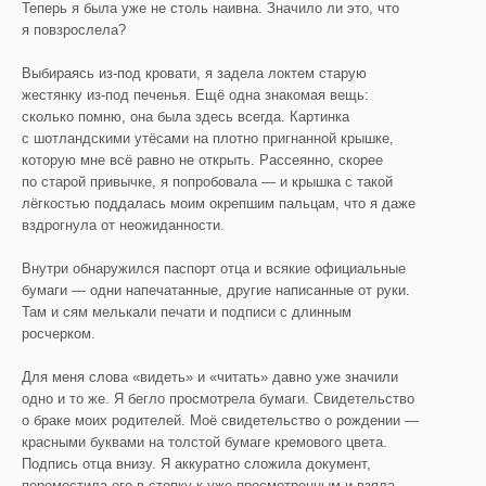
Теперь я была уже не столь наивна. Значило ли это, что
я повзрослела?
Выбираясь из-под кровати, я задела локтем старую
жестянку из-под печенья. Ещё одна знакомая вещь:
сколько помню, она была здесь всегда. Картинка
с шотландскими утёсами на плотно пригнанной крышке,
которую мне всё равно не открыть. Рассеянно, скорее
по старой привычке, я попробовала — и крышка с такой
лёгкостью поддалась моим окрепшим пальцам, что я даже
вздрогнула от неожиданности.
Внутри обнаружился паспорт отца и всякие официальные
бумаги — одни напечатанные, другие написанные от руки.
Там и сям мелькали печати и подписи с длинным
росчерком.
Для меня слова «видеть» и «читать» давно уже значили
одно и то же. Я бегло просмотрела бумаги. Свидетельство
о браке моих родителей. Моё свидетельство о рождении —
красными буквами на толстой бумаге кремового цвета.
Подпись отца внизу. Я аккуратно сложила документ,
переместила его в стопку к уже просмотренным и взяла