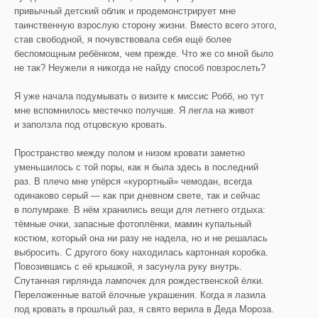
привычный детский облик и продемонстрирует мне
таинственную взрослую сторону жизни. Вместо всего этого,
став свободной, я почувствовала себя ещё более
беспомощным ребёнком, чем прежде. Что же со мной было
не так? Неужели я никогда не найду способ повзрослеть?
Я уже начала подумывать о визите к миссис Робб, но тут
мне вспомнилось местечко получше. Я легла на живот
и заползла под отцовскую кровать.
Пространство между полом и низом кровати заметно
уменьшилось с той поры, как я была здесь в последний
раз. В плечо мне упёрся «курортный» чемодан, всегда
одинаково серый — как при дневном свете, так и сейчас
в полумраке. В нём хранились вещи для летнего отдыха:
тёмные очки, запасные фотоплёнки, мамин купальный
костюм, который она ни разу не надела, но и не решалась
выбросить. С другого боку находилась картонная коробка.
Повозившись с её крышкой, я засунула руку внутрь.
Спутанная гирлянда лампочек для рождественской ёлки.
Переложенные ватой ёлочные украшения. Когда я лазила
под кровать в прошлый раз, я свято верила в Деда Мороза.