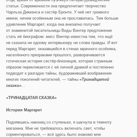
статьи. Современности она предпочитает творчество
Чарльза Диккенса и сестёр Бронте. У неё нет громкого
имени, ничем особенным она не прославилась. Тем больше
удивление Маргарет, когда она внезапно получает
от знаменитой писательницы Виды Винтер предложение
стать её биографом: мисс Винтер известна тем, что ещё
не сказала ни одному интервьюеру ни слова правды. И вот
перед Маргарет, оказавшейся в стенах мрачного особняка,
населённого призраками прошлого, разворачивается
готическая история сестёр-близнецов, которая странным
образом перекликается с её личной драмой и постепенно
подводит к разгадке тайны, будоражившей воображение
многих поколений читателей, — тайны
«Тринадцатой
сказки»
...
«ТРИНАДЦАТАЯ СКАЗКА»
История Маргарет
Поднявшись наконец со ступеньки, я шагнула в темноту
магазина. Мне не требовалось включать свет, чтобы
сориентироваться, — всё здесь было знакомо мне