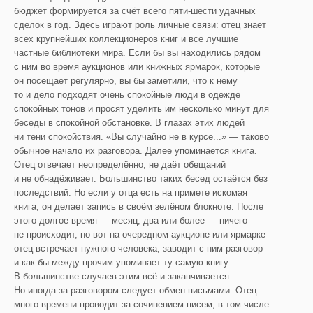
бюджет формируется за счёт всего пяти-шести удачных
сделок в год. Здесь играют роль личные связи: отец знает
всех крупнейших коллекционеров книг и все лучшие
частные библиотеки мира. Если бы вы находились рядом
с ним во время аукционов или книжных ярмарок, которые
он посещает регулярно, вы бы заметили, что к нему
то и дело подходят очень спокойные люди в одежде
спокойных тонов и просят уделить им несколько минут для
беседы в спокойной обстановке. В глазах этих людей
ни тени спокойствия. «Вы случайно не в курсе...» — таково
обычное начало их разговора. Далее упоминается книга.
Отец отвечает неопределённо, не даёт обещаний
и не обнадёживает. Большинство таких бесед остаётся без
последствий. Но если у отца есть на примете искомая
книга, он делает запись в своём зелёном блокноте. После
этого долгое время — месяц, два или более — ничего
не происходит, но вот на очередном аукционе или ярмарке
отец встречает нужного человека, заводит с ним разговор
и как бы между прочим упоминает ту самую книгу.
В большинстве случаев этим всё и заканчивается.
Но иногда за разговором следует обмен письмами. Отец
много времени проводит за сочинением писем, в том числе