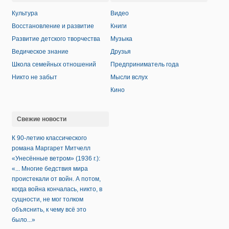
Культура
Видео
Восстановление и развитие
Книги
Развитие детского творчества
Музыка
Ведическое знание
Друзья
Школа семейных отношений
Предприниматель года
Никто не забыт
Мысли вслух
Кино
Свежие новости
К 90-летию классического
романа Маргарет Митчелл
«Унесённые ветром» (1936 г.):
«... Многие бедствия мира
проистекали от войн. А потом,
когда война кончалась, никто, в
сущности, не мог толком
объяснить, к чему всё это
было...»