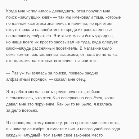
Когда мне исполнилось двенадцать, отец поручил мне
поиск «заблудших книг» — так мы именовали тома, которые
по данным картотеки значились в наличии, но при этом
отсутствовали на своём месте среди их расставленных
по алфавиту собратьев. Эти книги могли быть украдены,
но чаще всего их просто засовывал не туда, куда следует,
какой-нибудь рассеянный посетитель. В магазине было
семь комнат, заставленных высокими, от пола до потолка,
стеллажами, на которых покоились тысячи книг.
— Раз уж ты взялась за поиски, проверь заодно
алфавитный порядок, — сказал мне отец.
Эта работа могла занять целую вечность; сейчас
я сомневаюсь, что отец был совершенно серьёзен, когда
давал мне это поручение. Как бы то ни было, я взялась
за дело всерьёз.
Я посвящала этому каждое утро на протяжении всего лета,
и к началу сентября, а вместе с ним и нового учебного года
каждый «блудный» том занял своё законное место