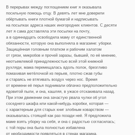
В перерывах между поглощением книг я оказывала
посильную помощь отцу. В девять лет мне доверили
обёртывать книги плотной бумагой и надписывать
на посылках адреса наших иногородних клиентов. С десяти
лет я сама доставляла эти посылки на почту,
а в одиннадцать освободила маму от единственной
обязанности, которую она выполняла в магазине: уборки.
Защищённая головным платком и рабочим халатом
от грязи, микробов и прочей заразы, бывшей, по её мнению,
неотъемлемой принадлежностью всей этой книжной
рухляди, мама перемещалась вдоль полок, брезгливо
помахивая метёлочкой из перьев, плотно сжав губы
и стараясь не втягивать воздух через нос. Время
от времени её перья поднимали облачко предположительно
ядовитой пыли, и она, кашляя, в ужасе отскакивала назад.
При этом движении она зачастую рвала чулки об угол
соседнего шкафа или какой-нибудь коробки, которая —
с характерным для старых книг злобным коварством —
оказывалась стоящей как раз позади неё. Я предложила
маме взять уборку на себя, и она с радостью согласилась;
с той поры она была полностью избавлена
от необходимости появляться в стенах магазина.