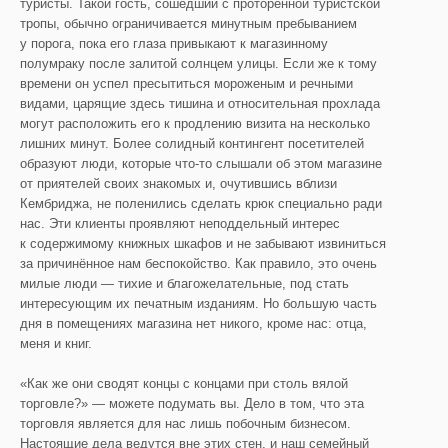
туристы. Такой гость, сошедший с проторённой туристской
тропы, обычно ограничивается минутным пребыванием
у порога, пока его глаза привыкают к магазинному
полумраку после залитой солнцем улицы. Если же к тому
времени он успел пресытиться мороженым и речными
видами, царящие здесь тишина и относительная прохлада
могут расположить его к продлению визита на несколько
лишних минут. Более солидный контингент посетителей
образуют люди, которые что-то слышали об этом магазине
от приятелей своих знакомых и, очутившись вблизи
Кембриджа, не поленились сделать крюк специально ради
нас. Эти клиенты проявляют неподдельный интерес
к содержимому книжных шкафов и не забывают извиниться
за причинённое нам беспокойство. Как правило, это очень
милые люди — тихие и благожелательные, под стать
интересующим их печатным изданиям. Но большую часть
дня в помещениях магазина нет никого, кроме нас: отца,
меня и книг.
«Как же они сводят концы с концами при столь вялой
торговле?» — можете подумать вы. Дело в том, что эта
торговля является для нас лишь побочным бизнесом.
Настоящие дела ведутся вне этих стен, и наш семейный