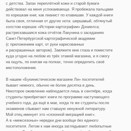
с детства. Запах переплётной кожи и старой бумаги
действовал на меня успокаивающе. Я пробежала пальцами
по корешкам книг, как пианист по клавишам. У каждой книги
была своя, отличная от других нота: шершавый, обтянутый
холстом корешок «Истории картографии» Дэниелса;
растрескавшаяся кожа отчётов Лакунина о заседаниях
Санкт-Петербургской картографической академии
(с приложением карт, от руки нарисованных
и раскрашенных автором). Завяжите мне глаза и поместите
куда угодно на любом из трёх этажей магазина, и я смогу
на ощупь, по книгам на полках, точно определить своё
местоположение.
В нашем «Букинистическом магазине Ли» посетителей
бывает немного, обычно не более десятка в день.
Некоторое оживление наблюдается лишь в сентябре, когда
студенты приобретают книги по программе наступающего
учебного года, да ещё в мае, когда те же студенты после
экзаменов сбывают нам ставшую ненужной литературу.
Мой отец именует это «сезонной миграцией книг».
А в «межсезонье» нередки дни вообще без единого
посетителя. Летом к нам иногда заглядывают любопытные