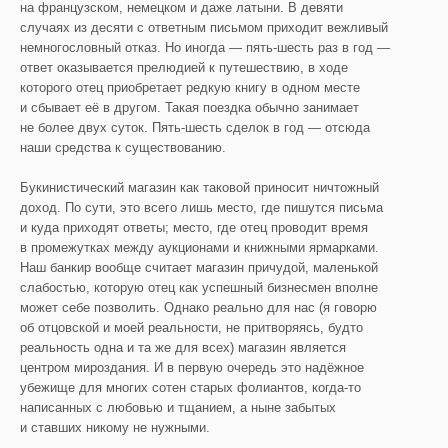
на французском, немецком и даже латыни. В девяти
случаях из десяти с ответным письмом приходит вежливый
немногословный отказ. Но иногда — пять-шесть раз в год —
ответ оказывается прелюдией к путешествию, в ходе
которого отец приобретает редкую книгу в одном месте
и сбывает её в другом. Такая поездка обычно занимает
не более двух суток. Пять-шесть сделок в год — отсюда
наши средства к существованию.
Букинистический магазин как таковой приносит ничтожный
доход. По сути, это всего лишь место, где пишутся письма
и куда приходят ответы; место, где отец проводит время
в промежутках между аукционами и книжными ярмарками.
Наш банкир вообще считает магазин причудой, маленькой
слабостью, которую отец как успешный бизнесмен вполне
может себе позволить. Однако реально для нас (я говорю
об отцовской и моей реальности, не притворяясь, будто
реальность одна и та же для всех) магазин является
центром мироздания. И в первую очередь это надёжное
убежище для многих сотен старых фолиантов, когда-то
написанных с любовью и тщанием, а ныне забытых
и ставших никому не нужными.