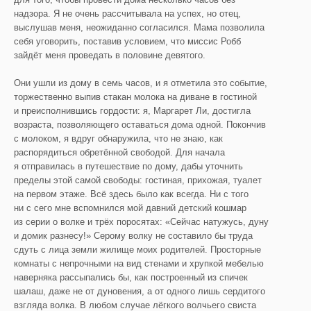
надзора. Я не очень рассчитывала на успех, но отец,
выслушав меня, неожиданно согласился. Мама позволила
себя уговорить, поставив условием, что миссис Робб
зайдёт меня проведать в половине девятого.
Они ушли из дому в семь часов, и я отметила это событие,
торжественно выпив стакан молока на диване в гостиной
и преисполнившись гордости: я, Маргарет Ли, достигла
возраста, позволяющего оставаться дома одной. Покончив
с молоком, я вдруг обнаружила, что не знаю, как
распорядиться обретённой свободой. Для начала
я отправилась в путешествие по дому, дабы уточнить
пределы этой самой свободы: гостиная, прихожая, туалет
на первом этаже. Всё здесь было как всегда. Ни с того
ни с сего мне вспомнился мой давний детский кошмар
из серии о волке и трёх поросятах: «Сейчас натужусь, дуну
и домик разнесу!» Серому волку не составило бы труда
сдуть с лица земли жилище моих родителей. Просторные
комнаты с непрочными на вид стенами и хрупкой мебелью
наверняка рассыпались бы, как построенный из спичек
шалаш, даже не от дуновения, а от одного лишь сердитого
взгляда волка. В любом случае лёгкого волчьего свиста