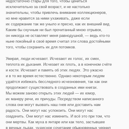
недостаточно стары для того, чтобы цениться
исключительно за свой возраст, и не настолько
значительны, чтобы привлечь внимание коллекционеров,
но мне нравится за ними ухаживать, даже если
их содержание так же уныло и пресно, как их внешний вид.
Каким бы скучным ни был прочитанный мною отрывок,
он никогда не оставляет меня равнодушной, — ведь кто-то
ныне покойный в своё время считал эти слова достойными
того, чтобы сохранить их для потомков.
Умирая, люди исчезают. Исчезают их голос, их смех,
теплота их дыхания. Исчезает их плоть, а в конечном счёте
и кости. Исчезает и память об этих людях. Это ужасно
и в то же время естественно. Однако некоторым людям
удаётся избежать бесследного исчезновения, так как они
продолжают существовать в созданных ими книгах.
Мы можем заново открыть этих людей — их юмор,
их манеру речи, их причуды. Посредством написанного
слова они могут вызвать наш гнев или доставить нам
радость. Они могут нас успокоить. Они могут нас
озадачить. Они могут нас изменить. И всё это при том, что
они мертвы. Как муха в янтаре или как тело, застывшее
в вечных льдах, чудесное сочетание обыкновенных чернил