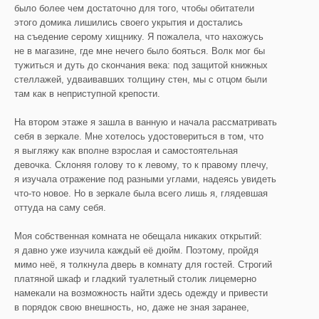
было более чем достаточно для того, чтобы обитатели
этого домика лишились своего укрытия и достались
на съедение серому хищнику. Я пожалела, что нахожусь
не в магазине, где мне нечего было бояться. Волк мог бы
тужиться и дуть до скончания века: под защитой книжных
стеллажей, удваивавших толщину стен, мы с отцом были
там как в неприступной крепости.
На втором этаже я зашла в ванную и начала рассматривать
себя в зеркале. Мне хотелось удостовериться в том, что
я выгляжу как вполне взрослая и самостоятельная
девочка. Склоняя голову то к левому, то к правому плечу,
я изучала отражение под разными углами, надеясь увидеть
что-то новое. Но в зеркале была всего лишь я, глядевшая
оттуда на саму себя.
Моя собственная комната не обещала никаких открытий:
я давно уже изучила каждый её дюйм. Поэтому, пройдя
мимо неё, я толкнула дверь в комнату для гостей. Строгий
платяной шкаф и гладкий туалетный столик лицемерно
намекали на возможность найти здесь одежду и привести
в порядок свою внешность, но, даже не зная заранее,