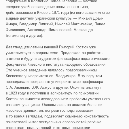
содержание в Коллегию Павла Галагана — частное
среднее учебное заведение повышенного типа,
действовавшее в Киеве с 1871 года (из него вышли многие
видные деятели украинской культуры — Михаил Драй-
Хмара, Владимир Липский, Николай Максимейко, Павел
Филипович, Александр Шимановский, Александр
Богомолец и другие).
Девятнадцатилетним юношей Григорий Костюк уже
учительствует в родном селе. Продолжал он работать
в школе и будучи студентом философско-педагогического
факультета Киевского института народного образования.
Это учебное заведение являлось правопреемником
Киевского университета св. Владимира. В ту пору там
преподавали прекрасные университетские профессора —
С.А. Ананьин, В.Ф. Асмус и другие. Окончив институт
в 1923 году и поступив в аспирантуру по психологии,
Костюк занимается исследованием проблемы умственного
развития учащихся. Основываясь на анализе больших
массивов данных, он, вопреки господствовавшим
в то время взглядам, подвергает сомнению константность
показателей интеллектуальных способностей ребёнка,
раскрывает роль условий, в которых происходит