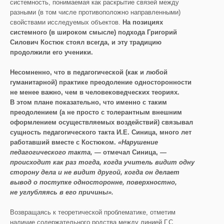
системность, понимаемая как раскрытие связей между
разными (в том числе противоположно направленными)
свойствами исследуемых объектов.
На позициях
системного (в широком смысле) подхода Григорий
Силович Костюк стоял всегда, и эту традицию
продолжили его ученики.
Несомненно, что в педагогической (как и любой
гуманитарной) практике преодоление односторонности
не менее важно, чем в человековедческих теориях.
В этом плане показательно, что именно с таким
преодолением (а не просто с толерантным внешним
оформлением осуществляемых воздействий) связывал
сущность педагогического такта И.Е. Синица, много лет
работавший вместе с Костюком.
«Нарушение
педагогического такта, —
отмечал Синица,
—
происходит как раз тогда, когда учитель видит одну
сторону дела и не видит другой, когда он делает
вывод о поступке односторонне, поверхностно,
не углубляясь в его причины».
Возвращаясь к теоретической проблематике, отметим
наличие содержательного родства между линией Г.С.