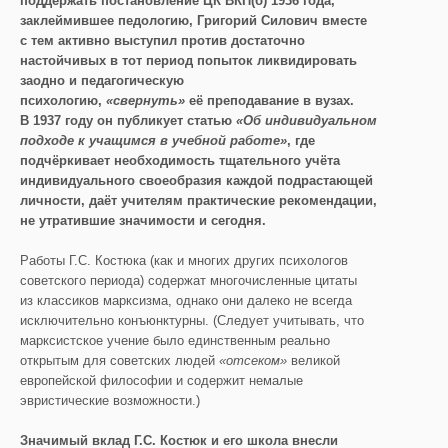
поддержать постановление ЦК ВКП(б) 1936 года,
заклеймившее педологию, Григорий Силович вместе
с тем активно выступил против достаточно
настойчивых в тот период попыток ликвидировать
заодно и педагогическую
психологию,
«свернуть»
её преподавание в вузах.
В 1937 году он публикует статью
«Об индивидуальном
подходе к учащимся в учебной работе»
, где
подчёркивает необходимость тщательного учёта
индивидуального своеобразия каждой подрастающей
личности, даёт учителям практические рекомендации,
не утратившие значимости и сегодня.
Работы Г.С. Костюка (как и многих других психологов
советского периода) содержат многочисленные цитаты
из классиков марксизма, однако они далеко не всегда
исключительно конъюнктурны. (Следует учитывать, что
марксистское учение было единственным реально
открытым для советских людей
«отсеком»
великой
европейской философии и содержит немалые
эвристические возможности.)
Значимый вклад Г.С. Костюк и его школа внесли