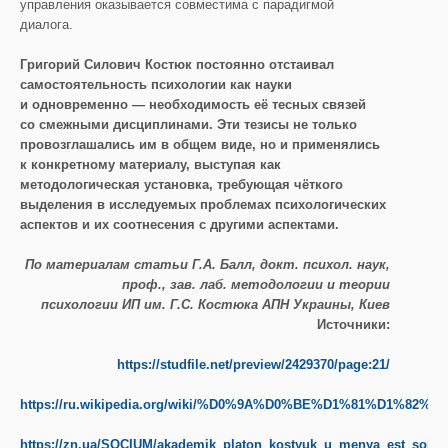
управления оказывается совместима с парадигмой
диалога.
Григорий Силович Костюк постоянно отстаивал
самостоятельность психологии как науки
и одновременно — необходимость её тесных связей
со смежными дисциплинами. Эти тезисы не только
провозглашались им в общем виде, но и применялись
к конкретному материалу, выступая как
методологическая установка, требующая чёткого
выделения в исследуемых проблемах психологических
аспектов и их соотнесения с другими аспектами.
По материалам статьи Г.А. Балл, докт. психол. наук,
проф., зав. лаб. методологии и теории
психологии ИП им. Г.С. Костюка АПН Украины, Киев
Источники:
https://studfile.net/preview/2429370/page:21/
https://ru.wikipedia.org/wiki/%D0%9A%D0%BE%D1%81%
https://zn.ua/SOCIUM/akademik_platon_kostyuk_u_menya_est_sobs