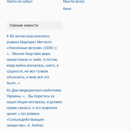
Никто не забыт
Мысли вслух
Кино
Свежие новости
К 90-летию классического
романа Маргарет Митчелл
«Унесённые ветром» (1936 г.):
«... Многие бедствия мира
проистекали от войн. А потом,
когда война кончалась, никто, в
сущности, не мог толком
объяснить, к чему всё это
было...»
Ко Дню медицинского работника
Украины: «... Вы боретесь за
наши общие интересы, и должен
прямо сказать: я это искренне
ценю!..» (из романа
«Сильнодействующее
лекарство», А. Хейли)