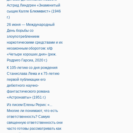
Астрид Линдгрен «Знаменитый
сыщик Калле Блюмквист» (1946
г.)
26 июня — Международный
День борьбы со
злоупотреблением
наркотическими средствами и их
незаконным оборотом: х/ф
«Четыре хороших дня» (реж.
Родриго Гарсиа, 2020 г.)
К 105-летию со дня рождения
Станислава Лема и к 75-летию
первой публикации его
дебютного научно-
фантастического романа
«Астронавты» (1951 г.)
Из писем Елены Рерих: «...
Многие ли понимают, что есть
ответственность? Самую
священную ответственность они
часто готовы рассматривать как