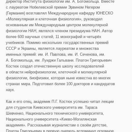
директор Института физиологии им. А. Богомольца. Вместе
с лауреатом Нобелевской премии Эрвином Негером
(Германия) возглавлял Международную кафедру ЮНЕСКО
«Молекулярная и клеточная физиология», руководил
основанным им Международным центром молекулярной
физиологии НАН, являлся членом президиума НАН. Автор
более 600 научных статей, 11 монографий и четырёх
учебников. Помимо нескольких государственных премий
СССР и Украины, является лауреатом и множества
именных премий: им. И. Павлова, им. И. Сеченова, им.
А. Богомольца, им. Луиджи Гальвани. Платон Григорьевич
Костюк создал отечественную школу исследователей
в области нейрофизиологии, клеточной и молекулярной
физиологии, биофизики, которая ныне известна во многих
странах мира. Подготовил более 100 докторов и кандидатов
наук.
Как и его отец, академик П.Г. Костюк успешно читал лекции
для студентов Киевского университета им. Тараса
Шевченко, Национального технического университета,
Национального университета «Киево-Могилянская
академия». Рассказывая журналистам о своём детстве,
Платон Григорьевич в первую очередь вспоминал огромное