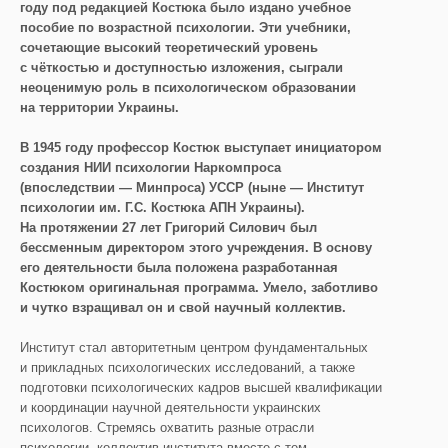
году под редакцией Костюка было издано учебное
пособие по возрастной психологии. Эти учебники,
сочетающие высокий теоретический уровень
с чёткостью и доступностью изложения, сыграли
неоценимую роль в психологическом образовании
на территории Украины.
В 1945 году профессор Костюк выступает инициатором
создания НИИ психологии Наркомпроса
(впоследствии — Минпроса) УССР (ныне — Институт
психологии им. Г.С. Костюка АПН Украины).
На протяжении 27 лет Григорий Силович был
бессменным директором этого учреждения. В основу
его деятельности была положена разработанная
Костюком оригинальная программа. Умело, заботливо
и чутко взращивал он и свой научный коллектив.
Институт стал авторитетным центром фундаментальных
и прикладных психологических исследований, а также
подготовки психологических кадров высшей квалификации
и координации научной деятельности украинских
психологов. Стремясь охватить разные отрасли
психологии, коллектив института вместе с тем