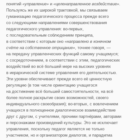
понятий
«управление»
и
«целенаправленное воздействие»
.
Пользуясь же их широкой трактовкой, мы связываем
гуманизацию педагогического процесса прежде всего
со следующими направлениями совершенствования
педагогического управления: во-первых,
с последовательным соблюдением принципа,
в соответствии с которым оно
«направлено в конечном
счёте на собственное отрицание»
, точнее говоря, —
на передачу управленческих функций самому учащемуся;
с сосредоточением, в соответствии с этим, педагогических
воздействий во всё большей мере на высоких уровнях
в иерархической системе управления его деятельностью.
Эти уровни обеспечивают прежде всего её ценностную
регуляцию (в том числе ориентацию учащегося
на достижение всё большей самостоятельности, на всё
более полное раскрытие своих возможностей, своего
индивидуального своеобразия); во-вторых, с вовлечением
учащихся в полноценное диалогическое взаимодействие
друг с другом, с учителями, прочими партнёрами, авторами
и персонажами произведений культуры. Это не исключает
управления, поскольку педагог является не только
участником, но и организатором диалогов, и парадигма