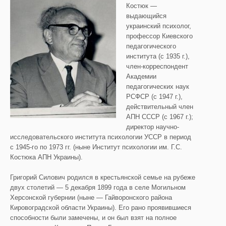
Костюк —
выдающийся
украинский психолог,
профессор Киевского
педагогического
института (с 1935 г.),
член-корреспондент
Академии
педагогических наук
РСФСР (с 1947 г.),
действительный член
АПН СССР (с 1967 г.);
директор научно-
исследовательского института психологии УССР в период
с 1945-го по 1973 гг. (ныне Институт психологии им. Г.С.
Костюка АПН Украины).
Григорий Силович родился в крестьянской семье на рубеже
двух столетий — 5 декабря 1899 года в селе Могильном
Херсонской губернии (ныне — Гайворонского района
Кировоградской области Украины). Его рано проявившиеся
способности были замечены, и он был взят на полное