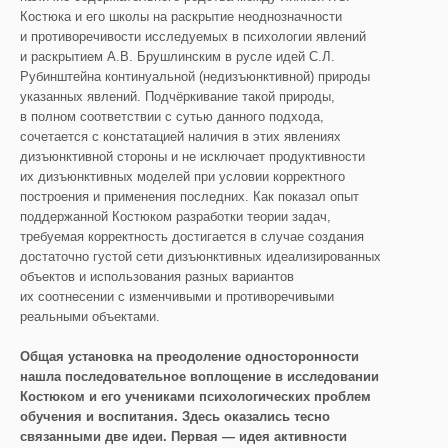
Костюка и его школы на раскрытие неоднозначности
и противоречивости исследуемых в психологии явлений
и раскрытием А.В. Брушлинским в русле идей С.Л.
Рубинштейна континуальной (недизъюнктивной) природы
указанных явлений. Подчёркивание такой природы,
в полном соответствии с сутью данного подхода,
сочетается с констатацией наличия в этих явлениях
дизъюнктивной стороны и не исключает продуктивности
их дизъюнктивных моделей при условии корректного
построения и применения последних. Как показал опыт
поддержанной Костюком разработки теории задач,
требуемая корректность достигается в случае создания
достаточно густой сети дизъюнктивных идеализированных
объектов и использования разных вариантов
их соотнесении с изменчивыми и противоречивыми
реальными объектами.
Общая установка на преодоление односторонности
нашла последовательное воплощение в исследовании
Костюком и его учениками психологических проблем
обучения и воспитания. Здесь оказались тесно
связанными две идеи. Первая — идея активности