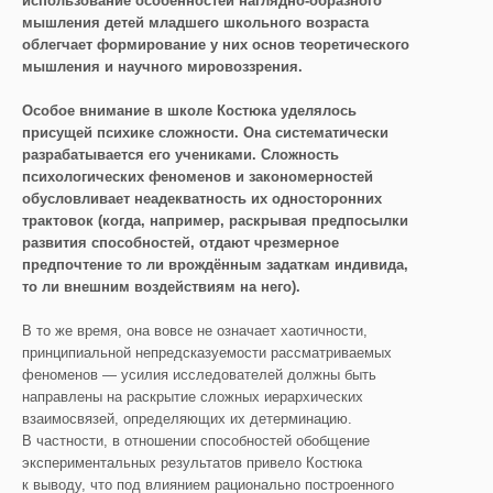
использование особенностей наглядно-образного
мышления детей младшего школьного возраста
облегчает формирование у них основ теоретического
мышления и научного мировоззрения.
Особое внимание в школе Костюка уделялось
присущей психике сложности. Она систематически
разрабатывается его учениками. Сложность
психологических феноменов и закономерностей
обусловливает неадекватность их односторонних
трактовок (когда, например, раскрывая предпосылки
развития способностей, отдают чрезмерное
предпочтение то ли врождённым задаткам индивида,
то ли внешним воздействиям на него).
В то же время, она вовсе не означает хаотичности,
принципиальной непредсказуемости рассматриваемых
феноменов — усилия исследователей должны быть
направлены на раскрытие сложных иерархических
взаимосвязей, определяющих их детерминацию.
В частности, в отношении способностей обобщение
экспериментальных результатов привело Костюка
к выводу, что под влиянием рационально построенного