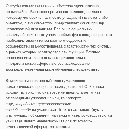
О
«субъектных свойствах объекта»
здесь сказано
не случайно. Расхожее противопоставление, согласно
которому человек (в частности, учащийся) является либо
объектом, либо субъектом, представляет собой пример
неадекватной дизъюнкции. Все мы в социальных
взаимодействиях выступаем в обеих функциях, но при этом
необходим анализ их конкретного содержания,
особенностей взаимоотношений, характеристик тех систем,
в рамках которых реализуются эти функции. Важным
направлением такого анализа применительно
к педагогической сфере явилось исследование
доопределения учащимися обучающих воздействий.
Выдвигая ныне на первый план гуманизацию
педагогического процесса, последователи Г.С. Костюка
исходят из того, что она вовсе не предполагает отказ
от парадигмы управления или, как говорят
ещё,
«парадигмы целенаправленных
воздействий»
на учащегося. Те, кто настаивает (пусть
и из лучших побуждений) на таком отказе, руководствуются
узкими (а значит, неадекватными для психолого-
педагогической сферы) трактовками