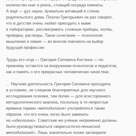
количество книг и рояль, стоящий посреди комнаты.
А ещё — дух науки, буквально витавший в стенах
родительского дома. Платон Григорьевич не раз говорил,
что в детстве очень любил приходить к маме
в лабораторию, рассматривать сложные приборы, колбы,
пробирки, растворы. Такое сочетание — психология
мышления и химия — во многом повлияло на выбор
будущей профессии.
Труды его отца — Григория Силовича Костюка — по-
прежнему остаются на вооружении психологов и педагогов,
как и память о его прекрасных человеческих качествах.
... Научная деятельность Григория Силовича проходила
в условиях, не слишком благоприятных для научного
исследования психики, тем более — для всестороннего
методологического анализа, поскольку в те непростые
времена термин
«методология»
употреблялся таким
образом, что его очень легко было заменить
на
«идеологию»
. Советские же учёные непременно должны
были руководствоваться
«марксистско-ленинской
методологией»
. Лишь значительно позже заговорили