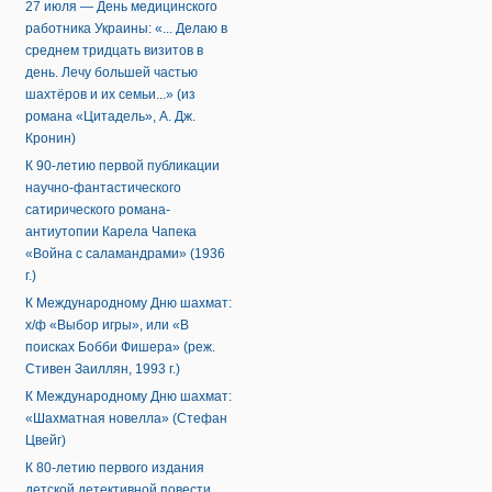
27 июля — День медицинского
работника Украины: «... Делаю в
среднем тридцать визитов в
день. Лечу большей частью
шахтёров и их семьи...» (из
романа «Цитадель», А. Дж.
Кронин)
К 90-летию первой публикации
научно-фантастического
сатирического романа-
антиутопии Карела Чапека
«Война с саламандрами» (1936
г.)
К Международному Дню шахмат:
х/ф «Выбор игры», или «В
поисках Бобби Фишера» (реж.
Стивен Заиллян, 1993 г.)
К Международному Дню шахмат:
«Шахматная новелла» (Стефан
Цвейг)
К 80-летию первого издания
детской детективной повести