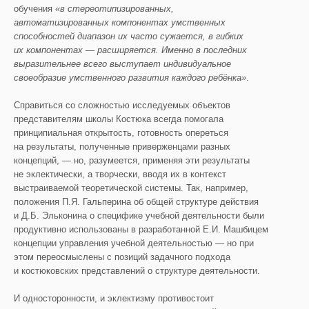
обучения
«в стереотипизированных,
автоматизированных компонентах умственных
способностей диапазон их часто сужается, в гибких
их компонентах — расширяется. Именно в последних
выразительнее всего выступает индивидуальное
своеобразие умственного развития каждого ребёнка»
.
Справиться со сложностью исследуемых объектов
представителям школы Костюка всегда помогала
принципиальная открытость, готовность опереться
на результаты, полученные приверженцами разных
концепций, — но, разумеется, применяя эти результаты
не эклектически, а творчески, вводя их в контекст
выстраиваемой теоретической системы. Так, например,
положения П.Я. Гальперина об общей структуре действия
и Д.Б. Эльконина о специфике учебной деятельности были
продуктивно использованы в разработанной Е.И. Машбицем
концепции управления учебной деятельностью — но при
этом переосмыслены с позиций задачного подхода
и костюковских представлений о структуре деятельности.
И односторонности, и эклектизму противостоит