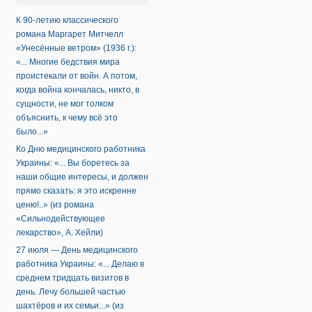
К 90-летию классического
романа Маргарет Митчелл
«Унесённые ветром» (1936 г.):
«... Многие бедствия мира
проистекали от войн. А потом,
когда война кончалась, никто, в
сущности, не мог толком
объяснить, к чему всё это
было...»
Ко Дню медицинского работника
Украины: «... Вы боретесь за
наши общие интересы, и должен
прямо сказать: я это искренне
ценю!..» (из романа
«Сильнодействующее
лекарство», А. Хейли)
27 июля — День медицинского
работника Украины: «... Делаю в
среднем тридцать визитов в
день. Лечу большей частью
шахтёров и их семьи...» (из