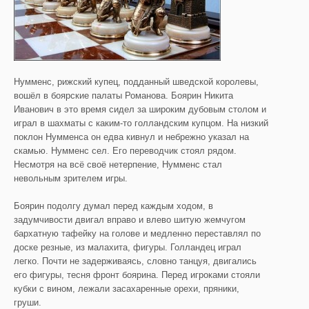
Нумменс, рижский купец, подданный шведской королевы,
вошёл в боярские палаты Романова. Боярин Никита
Иванович в это время сидел за широким дубовым столом и
играл в шахматы с каким-то голландским купцом. На низкий
поклон Нумменса он едва кивнул и небрежно указал на
скамью. Нумменс сел. Его переводчик стоял рядом.
Несмотря на всё своё нетерпение, Нумменс стал
невольным зрителем игры.
Боярин подолгу думал перед каждым ходом, в
задумчивости двигал вправо и влево шитую жемчугом
бархатную тафейку на голове и медленно переставлял по
доске резные, из малахита, фигуры. Голландец играл
легко. Почти не задерживаясь, словно танцуя, двигались
его фигуры, тесня фронт боярина. Перед игроками стояли
кубки с вином, лежали засахаренные орехи, пряники,
груши.