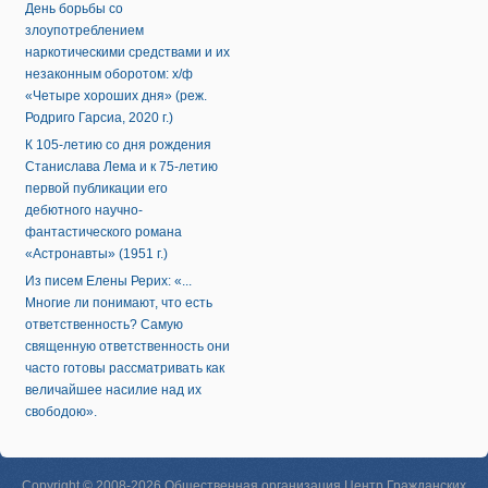
День борьбы со
злоупотреблением
наркотическими средствами и их
незаконным оборотом: х/ф
«Четыре хороших дня» (реж.
Родриго Гарсиа, 2020 г.)
К 105-летию со дня рождения
Станислава Лема и к 75-летию
первой публикации его
дебютного научно-
фантастического романа
«Астронавты» (1951 г.)
Из писем Елены Рерих: «...
Многие ли понимают, что есть
ответственность? Самую
священную ответственность они
часто готовы рассматривать как
величайшее насилие над их
свободою».
Copyright © 2008-2026 Общественная организация Центр Гражданских