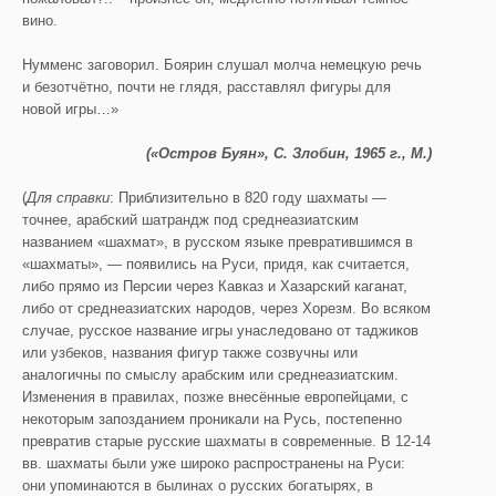
вино.
Нумменс заговорил. Боярин слушал молча немецкую речь
и безотчётно, почти не глядя, расставлял фигуры для
новой игры…»
(«Остров Буян», С. Злобин, 1965 г., М.)
(
Для справки
: Приблизительно в 820 году шахматы —
точнее, арабский шатрандж под среднеазиатским
названием «шахмат», в русском языке превратившимся в
«шахматы», — появились на Руси, придя, как считается,
либо прямо из Персии через Кавказ и Хазарский каганат,
либо от среднеазиатских народов, через Хорезм. Во всяком
случае, русское название игры унаследовано от таджиков
или узбеков, названия фигур также созвучны или
аналогичны по смыслу арабским или среднеазиатским.
Изменения в правилах, позже внесённые европейцами, с
некоторым запозданием проникали на Русь, постепенно
превратив старые русские шахматы в современные. В 12-14
вв. шахматы были уже широко распространены на Руси:
они упоминаются в былинах о русских богатырях, в