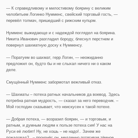
— К справедливому и милостивому боярину с великим
челобитьем Логинко Нумменс, свейский торговый гость, —
перевёл толмач, пришедший с рижским купцом.
Нумменс выжидающе и с надеждой поглядел на боярина.
Никита Иванович разгладил бороду, блеснул перстнем и
повернул шахматную доску к Нумменсу.
— Поратуем во шахмат, герр Логин, — неожиданно
предложил он, будто бы и не слыхал ничего ни о каком
деле.
Смущённый Нумменс забормотал вежливый отказ.
— Шахматы – потеха ратных начальников да воевод. Здесь
потребна ратная мудрость, — сказал за него переводчик. –
Мой господин сказывает, что неискусен к такой потехе.
— Добрая потеха, — возразил боярин, — и торговым, и
ратным, и думным людям к пользе потеха сия! У нас на
Руси её любят! Ну, не хошь – не надо!.. Зачем же
пожаловал?.. – произнёс он, медленно потягивая тёмное