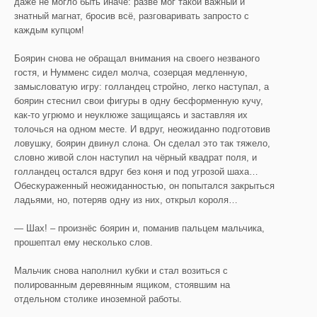
даже не могло быть иначе: разве мог такой важный и
знатный магнат, бросив всё, разговаривать запросто с
каждым купцом!
Боярин снова не обращал внимания на своего незваного
гостя, и Нумменс сидел молча, созерцая медленную,
замысловатую игру: голландец стройно, легко наступал, а
боярин стеснил свои фигуры в одну бесформенную кучу,
как-то угрюмо и неуклюже защищаясь и заставляя их
толочься на одном месте. И вдруг, неожиданно подготовив
ловушку, боярин двинул слона. Он сделал это так тяжело,
словно живой слон наступил на чёрный квадрат поля, и
голландец остался вдруг без коня и под угрозой шаха…
Обескураженный неожиданностью, он попытался закрыться
ладьями, но, потеряв одну из них, открыл короля…
— Шах! – произнёс боярин и, поманив пальцем мальчика,
прошептал ему несколько слов.
Мальчик снова наполнил кубки и стал возиться с
полированным деревянным ящиком, стоявшим на
отдельном столике иноземной работы.