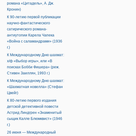
романа «Цитадель», А. Дж.
Кронин)
К 90-летию первой публикации
научно-фантастического
сатирического романа-
антиутопии Карела Чапека
«Война с саламандрами» (1936
г.)
К Международному Дню шахмат:
х/ф «Выбор игры», или «В
поисках Бобби Фишера» (реж.
Стивен Заиллян, 1993 г.)
К Международному Дню шахмат:
«Шахматная новелла» (Стефан
Цвейг)
К 80-летию первого издания
детской детективной повести
Астрид Линдгрен «Знаменитый
сыщик Калле Блюмквист» (1946
г.)
26 июня — Международный