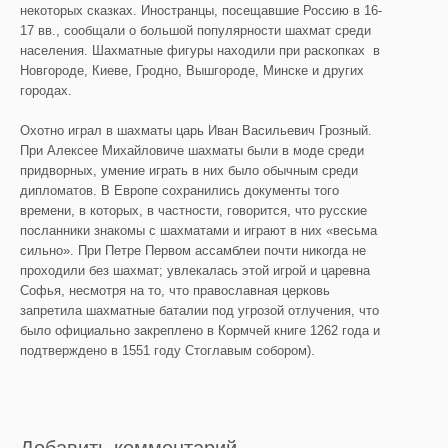
некоторых сказках. Иностранцы, посещавшие Россию в 16-
17 вв., сообщали о большой популярности шахмат среди
населения. Шахматные фигуры находили при раскопках в
Новгороде, Киеве, Гродно, Вышгороде, Минске и других
городах.
Охотно играл в шахматы царь Иван Васильевич Грозный.
При Алексее Михайловиче шахматы были в моде среди
придворных, умение играть в них было обычным среди
дипломатов. В Европе сохранились документы того
времени, в которых, в частности, говорится, что русские
посланники знакомы с шахматами и играют в них «весьма
сильно». При Петре Первом ассамблеи почти никогда не
проходили без шахмат; увлекалась этой игрой и царевна
Софья, несмотря на то, что православная церковь
запретила шахматные баталии под угрозой отлучения, что
было официально закреплено в Кормчей книге 1262 года и
подтверждено в 1551 году Стоглавым собором).