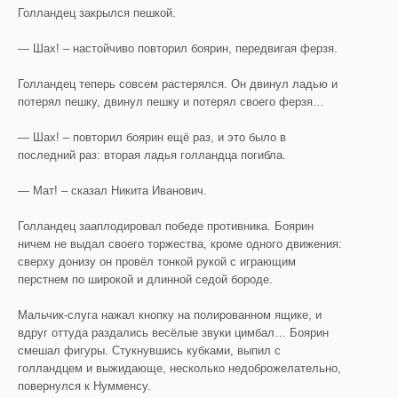
Голландец закрылся пешкой.
— Шах! – настойчиво повторил боярин, передвигая ферзя.
Голландец теперь совсем растерялся. Он двинул ладью и
потерял пешку, двинул пешку и потерял своего ферзя…
— Шах! – повторил боярин ещё раз, и это было в
последний раз: вторая ладья голландца погибла.
— Мат! – сказал Никита Иванович.
Голландец зааплодировал победе противника. Боярин
ничем не выдал своего торжества, кроме одного движения:
сверху донизу он провёл тонкой рукой с играющим
перстнем по широкой и длинной седой бороде.
Мальчик-слуга нажал кнопку на полированном ящике, и
вдруг оттуда раздались весёлые звуки цимбал… Боярин
смешал фигуры. Стукнувшись кубками, выпил с
голландцем и выжидающе, несколько недоброжелательно,
повернулся к Нумменсу.