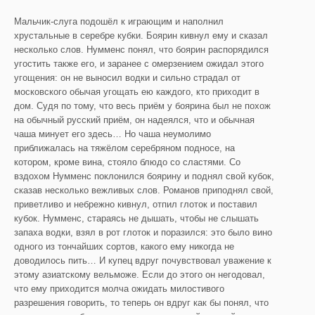
Мальчик-слуга подошёл к играющим и наполнил
хрустальные в серебре кубки. Боярин кивнул ему и сказал
несколько слов. Нумменс понял, что боярин распорядился
угостить также его, и заранее с омерзением ожидал этого
угощения: он не выносил водки и сильно страдал от
московского обычая угощать ею каждого, кто приходит в
дом. Судя по тому, что весь приём у боярина был не похож
на обычный русский приём, он надеялся, что и обычная
чаша минует его здесь… Но чаша неумолимо
приближалась на тяжёлом серебряном подносе, на
котором, кроме вина, стояло блюдо со сластями. Со
вздохом Нумменс поклонился боярину и поднял свой кубок,
сказав несколько вежливых слов. Романов приподнял свой,
приветливо и небрежно кивнул, отпил глоток и поставил
кубок. Нумменс, стараясь не дышать, чтобы не слышать
запаха водки, взял в рот глоток и поразился: это было вино
одного из тончайших сортов, какого ему никогда не
доводилось пить… И купец вдруг почувствовал уважение к
этому азиатскому вельможе. Если до этого он негодовал,
что ему приходится молча ожидать милостивого
разрешения говорить, то теперь он вдруг как бы понял, что