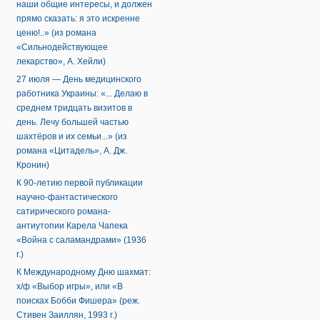
наши общие интересы, и должен
прямо сказать: я это искренне
ценю!..» (из романа
«Сильнодействующее
лекарство», А. Хейли)
27 июля — День медицинского
работника Украины: «... Делаю в
среднем тридцать визитов в
день. Лечу большей частью
шахтёров и их семьи...» (из
романа «Цитадель», А. Дж.
Кронин)
К 90-летию первой публикации
научно-фантастического
сатирического романа-
антиутопии Карела Чапека
«Война с саламандрами» (1936
г.)
К Международному Дню шахмат:
х/ф «Выбор игры», или «В
поисках Бобби Фишера» (реж.
Стивен Заиллян, 1993 г.)