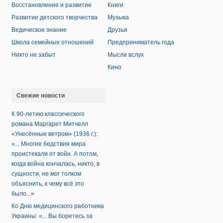
Восстановление и развитие
Книги
Развитие детского творчества
Музыка
Ведическое знание
Друзья
Школа семейных отношений
Предприниматель года
Никто не забыт
Мысли вслух
Кино
Свежие новости
К 90-летию классического
романа Маргарет Митчелл
«Унесённые ветром» (1936 г.):
«... Многие бедствия мира
проистекали от войн. А потом,
когда война кончалась, никто, в
сущности, не мог толком
объяснить, к чему всё это
было...»
Ко Дню медицинского работника
Украины: «... Вы боретесь за