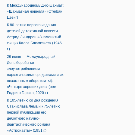
К Международному Дню шахмат:
«Шахматная новелла» (Стефан
Цвейг)
К 80-летию первого издания
детской детективной повести
Астрид Линдгрен «Знаменитый
сыщик Калле Блюмквист» (1946
г.)
26 июня — Международный
День борьбы со
злоупотреблением
наркотическими средствами и их
незаконным оборотом: х/ф
«Четыре хороших дня» (реж.
Родриго Гарсиа, 2020 г.)
К 105-летию со дня рождения
Станислава Лема и к 75-летию
первой публикации его
дебютного научно-
фантастического романа
«Астронавты» (1951 г.)