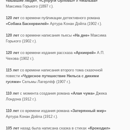
«Бывшие люди»
,
«Супруги
Орловы»
и
«Мальва»
Максима Горького (1897 г.).
120 лет
со времени публикации детективного романа
«Собака Баскервилей»
Артура Конан Дойла (1902 г.).
120 лет
со времени написания пьесы
«На дне»
Максима
Горького (1902 г.).
120 лет
со времени издания рассказа
«Архиерей»
А.П.
Чехова (1902 г.).
115 лет
со времени написания второго тома сказочной
повести
«Чудесное путешествие Нильса с дикими
гусями»
Сельмы Лагерлёф (1907 г.).
110 лет
с момента создания романа
«Алая чума»
Джека
Лондона (1912 г.).
110 лет
со времени издания романа
«Затерянный мир»
Артура Конан Дойла (1912 г.).
105 лет
назад была написана сказка в стихах
«Крокодил»