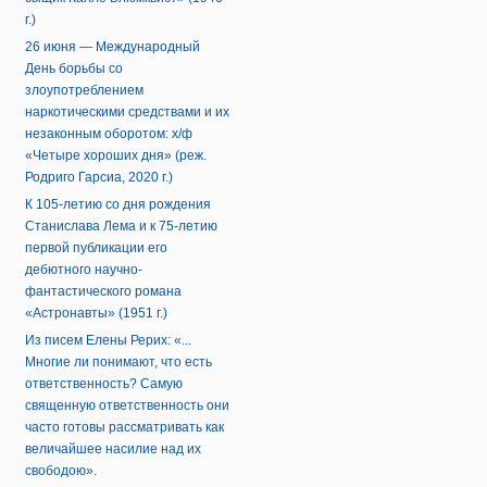
г.)
26 июня — Международный
День борьбы со
злоупотреблением
наркотическими средствами и их
незаконным оборотом: х/ф
«Четыре хороших дня» (реж.
Родриго Гарсиа, 2020 г.)
К 105-летию со дня рождения
Станислава Лема и к 75-летию
первой публикации его
дебютного научно-
фантастического романа
«Астронавты» (1951 г.)
Из писем Елены Рерих: «...
Многие ли понимают, что есть
ответственность? Самую
священную ответственность они
часто готовы рассматривать как
величайшее насилие над их
свободою».