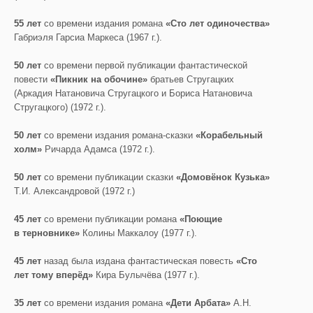
55 лет
со времени издания романа
«Сто лет одиночества»
Габриэля Гарсиа Маркеса (1967 г.).
50 лет
со времени первой публикации фантастической
повести
«Пикник на обочине»
братьев Стругацких
(Аркадия Натановича Стругацкого и Бориса Натановича
Стругацкого) (1972 г.).
50 лет
со времени издания романа-сказки
«Корабельный
холм»
Ричарда Адамса (1972 г.).
50 лет
со времени публикации сказки
«Домовёнок Кузька»
Т.И. Александровой (1972 г.)
45 лет
со времени публикации романа
«Поющие
в терновнике»
Колины Маккалоу (1977 г.).
45 лет
назад была издана фантастическая повесть
«Сто
лет тому вперёд»
Кира Булычёва (1977 г.).
35 лет
со времени издания романа
«Дети Арбата»
А.Н.