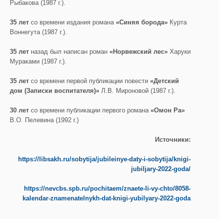
Рыбакова (1987 г.).
35 лет
со времени издания романа
«Синяя борода»
Курта
Воннегута (1987 г.).
35 лет
назад был написан роман
«Норвежский лес»
Харуки
Мураками (1987 г.).
35 лет
со времени первой публикации повести
«Детский
дом (Записки воспитателя)»
Л.В. Мироновой (1987 г.).
30 лет
со времени публикации первого романа
«Омон Ра»
В.О. Пелевина (1992 г.)
Источники:
https://libsakh.ru/sobytija/jubileinye-daty-i-sobytija/knigi-
jubiljary-2022-goda/
https://nevcbs.spb.ru/pochitaem/znaete-li-vy-chto/8058-
kalendar-znamenatelnykh-dat-knigi-yubilyary-2022-goda