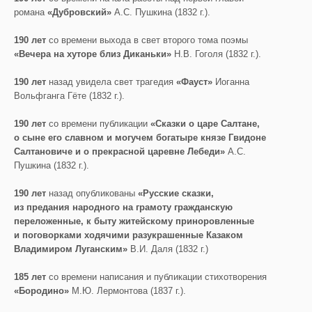
романа
«Дубровский»
А.С. Пушкина (1832 г.).
190 лет
со времени выхода в свет второго тома поэмы
«Вечера на хуторе близ Диканьки»
Н.В. Гоголя (1832 г.).
190 лет
назад увидела свет трагедия
«Фауст»
Иоганна
Вольфганга Гёте (1832 г.).
190 лет
со времени публикации
«Сказки о царе Салтане,
о сыне его славном и могучем богатыре князе Гвидоне
Салтановиче и о прекрасной царевне Лебеди»
А.С.
Пушкина (1832 г.).
190 лет
назад опубликованы
«Русские сказки,
из предания народного на грамоту гражданскую
переложенные, к быту житейскому приноровленные
и поговорками ходячими разукрашенные Казаком
Владимиром Луганским»
В.И. Даля (1832 г.)
185 лет
со времени написания и публикации стихотворения
«Бородино»
М.Ю. Лермонтова (1837 г.).