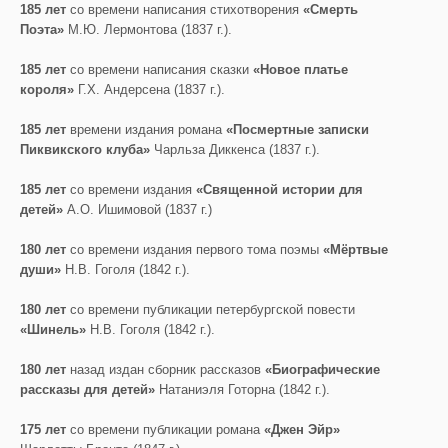
185 лет
со времени написания стихотворения
«Смерть
Поэта»
М.Ю. Лермонтова (1837 г.).
185 лет
со времени написания сказки
«Новое платье
короля»
Г.Х. Андерсена (1837 г.).
185 лет
времени издания романа
«Посмертные записки
Пиквикского клуба»
Чарльза Диккенса (1837 г.).
185 лет
со времени издания
«Священной истории для
детей»
А.О. Ишимовой (1837 г.)
180 лет
со времени издания первого тома поэмы
«Мёртвые
души»
Н.В. Гоголя (1842 г.).
180 лет
со времени публикации петербургской повести
«Шинель»
Н.В. Гоголя (1842 г.).
180 лет
назад издан сборник рассказов
«Биографические
рассказы для детей»
Натаниэля Готорна (1842 г.).
175 лет
со времени публикации романа
«Джен Эйр»