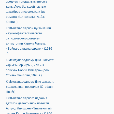
среднем тридцать визитов в
день. Лечу большей частью
шахтёров и их семьи...» (из
романа «Цитадель», А. Дж.
Кронин)
К 90-летию первой публикации
научно-фантастического
сатирического романа-
антиутопии Карела Чапека
«Война с саламандрами» (1936
г.)
К Международному Дню шахмат:
х/ф «Выбор игры», или «В
поисках Бобби Фишера» (реж.
Стивен Заиллян, 1993 г.)
К Международному Дню шахмат:
«Шахматная новелла» (Стефан
Цвейг)
К 80-летию первого издания
детской детективной повести
Астрид Линдгрен «Знаменитый
сыщик Калле Блюмквист» (1946