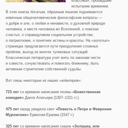
классика», прошедшие
испытание временем.
В этих книгах богатым, образным языком поднимаются
извечные общечеловеческие философские вопросы —
о добре и зле, о любви и ненависти, о духовной природе
человека, о месте человека во Вселенной, о поисках
счастья, о справедливом социальном устройстве,
о патриотизме, о понятиях истины и красоты. На «золотых»
страницах предлагаются пути преодоления сложных
проблем, выход из многих тупиковых ситуаций.
Классическая литература учит жить по законам чести
и совести, сочувствовать и помогать ближнему, быть
активным строителем собственной судьбы.
Вот лишь некоторые из наших «юбиляров»:
715 лет
со времени написания поэмы
«Божественная
комедия»
Данте Алигьери (1307–1321 гг.).
475 лет
назад увидела свет
«Повесть о Петре и Февронии
Муромских»
Ермолая-Еразма (1547 г.)
325 лет
со времени написания сказок
«Золушка, или