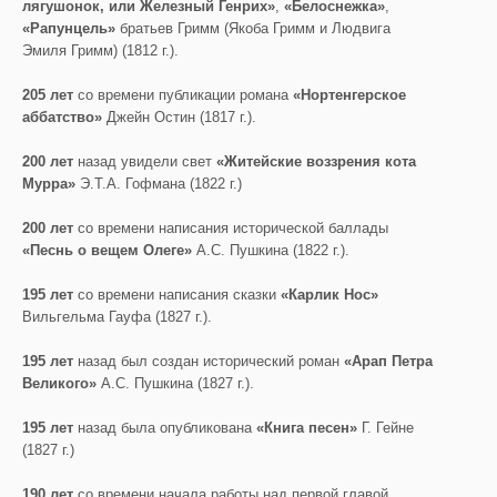
лягушонок, или Железный Генрих»
,
«Белоснежка»
,
«Рапунцель»
братьев Гримм (Якоба Гримм и Людвига
Эмиля Гримм) (1812 г.).
205 лет
со времени публикации романа
«Нортенгерское
аббатство»
Джейн Остин (1817 г.).
200 лет
назад увидели свет
«Житейские воззрения кота
Мурра»
Э.Т.А. Гофмана (1822 г.)
200
лет
со времени написания исторической баллады
«Песнь о вещем Олеге»
А.С. Пушкина (1822 г.).
195 лет
со времени написания сказки
«Карлик Нос»
Вильгельма Гауфа (1827 г.).
195 лет
назад был создан исторический роман
«Арап Петра
Великого»
А.С. Пушкина (1827 г.).
195 лет
назад была опубликована
«Книга песен»
Г. Гейне
(1827 г.)
190 лет
со времени начала работы над первой главой