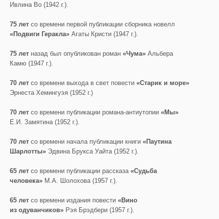
Ивлина Во (1942 г.).
75 лет
со времени первой публикации сборника новелл
«Подвиги Геракла»
Агаты Кристи (1947 г.).
75 лет
назад был опубликован роман
«Чума»
Альбера
Камю (1947 г.).
70 лет
со времени выхода в свет повести
«Старик и море»
Эрнеста Хемингуэя (1952 г.)
70 лет
со времени публикации романа-антиутопии
«Мы»
Е.И. Замятина (1952 г.).
70 лет
со времени начала публикации книги
«Паутина
Шарлотты»
Эдвина Брукса Уайта (1952 г.).
65 лет
со времени публикации рассказа
«Судьба
человека»
М.А. Шолохова (1957 г.).
65 лет
со времени издания повести
«Вино
из одуванчиков»
Рэя Брэдбери (1957 г.).