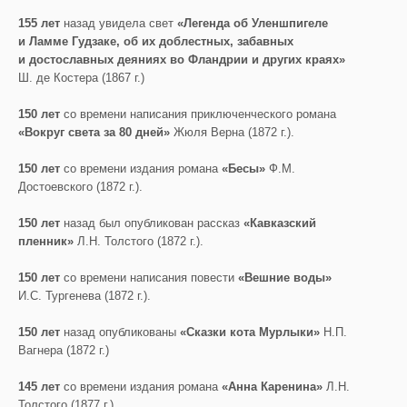
155 лет
назад увидела свет
«Легенда об Уленшпигеле
и Ламме Гудзаке, об их доблестных, забавных
и достославных деяниях во Фландрии и других краях»
Ш. де Костера (1867 г.)
150 лет
со времени написания приключенческого романа
«Вокруг света за 80 дней»
Жюля Верна (1872 г.).
150 лет
со времени издания романа
«Бесы»
Ф.М.
Достоевского (1872 г.).
150 лет
назад был опубликован рассказ
«Кавказский
пленник»
Л.Н. Толстого (1872 г.).
150 лет
со времени написания повести
«Вешние воды»
И.С. Тургенева (1872 г.).
150 лет
назад опубликованы
«Сказки кота Мурлыки»
Н.П.
Вагнера (1872 г.)
145 лет
со времени издания романа
«Анна Каренина»
Л.Н.
Толстого (1877 г.).