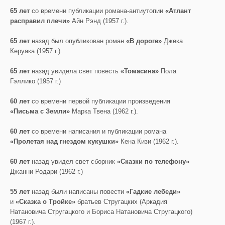
65 лет
со времени публикации романа-антиутопии
«Атлант
расправил плечи»
Айн Рэнд (1957 г.).
65 лет
назад был опубликован роман
«В дороге»
Джека
Керуака (1957 г.).
65 лет
назад увидела свет повесть
«Томасина»
Пола
Гэллико (1957 г.)
60 лет
со времени первой публикации произведения
«Письма с Земли»
Марка Твена (1962 г.).
60 лет
со времени написания и публикации романа
«Пролетая над гнездом кукушки»
Кена Кизи (1962 г.).
60 лет
назад увидел свет сборник
«Сказки по телефону»
Джанни Родари (1962 г.)
55 лет
назад были написаны повести
«Гадкие лебеди»
и
«Сказка о Тройке»
братьев Стругацких (Аркадия
Натановича Стругацкого и Бориса Натановича Стругацкого)
(1967 г.).