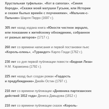
Хрустальная туфелька»
,
«Кот в
сапогах»
,
«Синяя
борода»
,
«Сказки моей матушки Гусыни, или Истории
и сказки былых времён с поучениями»
,
«Мальчик-с-
Пальчик»
Шарля Перро (1697 г.).
305 лет
назад издана книга
«Юности честное зерцало,
или показание к житейскому обхождению, собранное
от разных авторов»
(1717 г.).
260 лет
со времени написания и первой постановки пьес
«Король-олень»
,
«Турандот»
Карло Гоцци (1762 г.).
230 лет
со дня первой публикации повести
«Бедная Лиза»
Н.М. Карамзина (1792 г.).
225 лет
назад был создан роман
«Гордость
и предубеждение»
Джейн Остин (1797 г.).
210 лет
со времени публикации
«Дневника партизанских
действий 1812 года»
Дениса Давыдова (1812 г.)
210 лет
со времени публикации сказок
«Король-