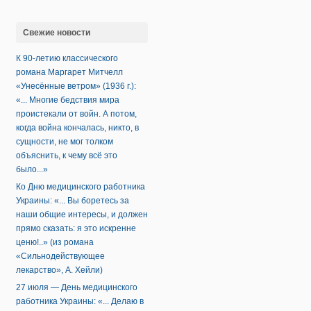
Свежие новости
К 90-летию классического
романа Маргарет Митчелл
«Унесённые ветром» (1936 г.):
«... Многие бедствия мира
проистекали от войн. А потом,
когда война кончалась, никто, в
сущности, не мог толком
объяснить, к чему всё это
было...»
Ко Дню медицинского работника
Украины: «... Вы боретесь за
наши общие интересы, и должен
прямо сказать: я это искренне
ценю!..» (из романа
«Сильнодействующее
лекарство», А. Хейли)
27 июля — День медицинского
работника Украины: «... Делаю в