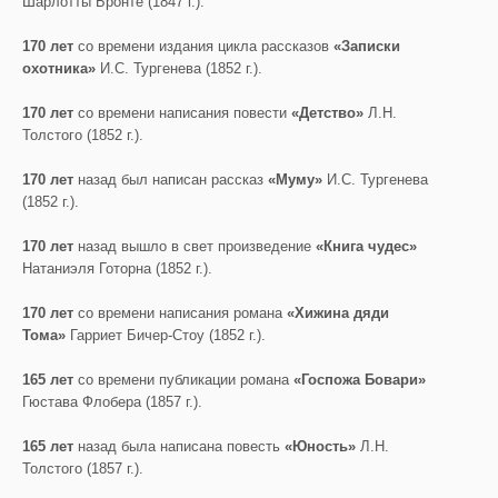
Шарлотты Бронте (1847 г.).
170 лет
со времени издания цикла рассказов
«Записки
охотника»
И.С. Тургенева (1852 г.).
170 лет
со времени написания повести
«Детство»
Л.Н.
Толстого (1852 г.).
170 лет
назад был написан рассказ
«Муму»
И.С. Тургенева
(1852 г.).
170 лет
назад вышло в свет произведение
«Книга чудес»
Натаниэля Готорна (1852 г.).
170 лет
со времени написания романа
«Хижина дяди
Тома»
Гарриет Бичер-Стоу (1852 г.).
165 лет
со времени публикации романа
«Госпожа Бовари»
Гюстава Флобера (1857 г.).
165 лет
назад была написана повесть
«Юность»
Л.Н.
Толстого (1857 г.).