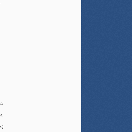
о
их
г.
.)