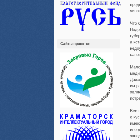
пред
чино
Что 
Недо
губе
а кс
Сайты проектов
недо
сано
Мало
меди
Даже
им р
явля
потр
Все 
о ку
имею
иног
запо