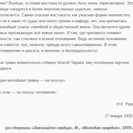
лие? Вообще, условие жестокости должно быть очень пересмотрено. Эт
вище гнездится в более многочисленных ущельях, нежели
полагается. Самая опасная жестокость как ужасная форма невежества
 ни в каких-то судах или около тронов и кафедр, нет, она притаилась
ножайших очагах семейной и общественной жизни. Она является одним
амых пресекающих всё живое начал. И там, где притаился элемент
окости, там стеснено и всякое познавание. Ведь истинное познавание
ля самости, оно, конечно, прежде всего самоотверженно. В этом
отвержении и красота, и величие, и беспредельность!
ые травы внимательно собирал благой Чарака; ему посвящена картина
наресе.
дая малейшая травка — на пользу».
к злак — на пользу человеков».
Н.К. Рер
17 января 1935 
(из сборника «Зажигайте сердца», М., «Молодая гвардия», 1978 г