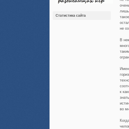
очен
лишь
Статистика сайта
тако
оста
не о
В не
мног
таки
огра
Имен
гори
техн
соот
к ка
знат
исти
во м
Когд
чело