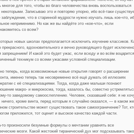
ь многое для того, чтобы во благо человечества вновь воспользоваться
 некоторыми. Записываю это и повторяю упорно, ибо всё-таки существу
е заблуждение, что в старинной мудрости нужно изучать лишь кое-что, и
льное неприменимо. Но как же вы найдёте это «кое-что», если
знакомитесь со всем?
которых новых школах предполагается исключить изучение классиков. К
о прекрасного, вдохновительного и вечно руководящего будет исключен
м запрещением! И какой это будет ужас, если всюду и во всём воцаритс
ниченный техникум со всеми ужасами условной специализации.
но теперь, когда всевозможные новые открытия говорят о расширении
зонта, именно теперь так несовременно всё ещё думать об иллюзиях
ократии с её специализациями. Тогда, когда даже малыши познают
ношение макро- и микрокосма, тогда, казалось бы, совестно устремлятьс
кому-то заведомому самоослеплению. Человек, сказавший себе: я не хоч
ь ничего, кроме винта, перед которым я случайно оказался, — в каком же
нном строительстве может существовать такое самоограничение? Тот, кт
ногом приложился, тот оценит и высокое качество каждой части.
а-то произносили безумные формулы о мечтании уравнять все
веческие мозги. Какой жестокий тиранический дух мог подсказывать так