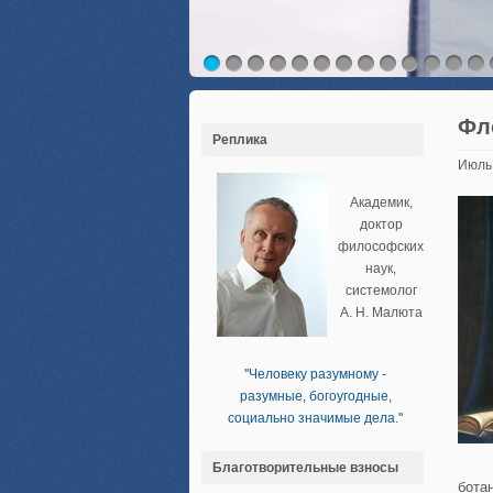
Фл
Реплика
Июль
Академик,
доктор
философских
наук,
системолог
А. Н. Малюта
''Человеку разумному -
разумные, богоугодные,
социально значимые дела.''
Благотворительные взносы
бота