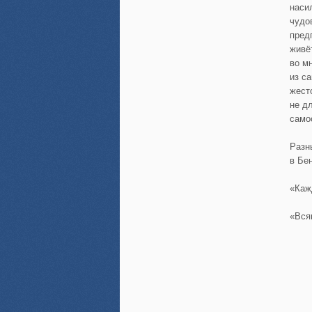
наси
чудо
пред
живёт
во м
из с
жест
не д
само
Разн
в Бе
«Каж
«Вся