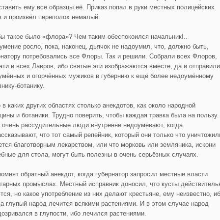
ставить ему все образцы её. Приказ попал в руки местных полицейских
в и произвёл переполох немалый.
бы такое было «флора»? Чем таким обеспокоился начальник!..
умение росло, пока, наконец, дьячок не надоумил, что, должно быть,
рнатору потребовались все Флоры. Так и решили. Собрали всех Флоров,
тати и всех Лавров, ибо святые эти изображаются вместе, да и отправили
умённых и огорчённых мужиков в губернию к ещё более недоумённому
внику-ботанику.
 в каких других областях столько анекдотов, как около народной
цины и ботаники. Трудно поверить, чтобы каждая травка была на пользу.
 очень рассудительные люди внутренне недоумевают, когда
ассказывают, что тот самый репейник, который они только что уничтожил
ется благотворным лекарством, или что морковь или земляника, искони
ебные для стола, могут быть полезны в очень серьёзных случаях.
помнят обратный анекдот, когда губернатор запросил местные власти
старных промыслах. Местный исправник доносил, что кусты действитель
тся, но какое употребление из них делают крестьяне, ему неизвестно, и
да глупый народ лечится всякими растениями. И в этом случае народ
дозривался в глупости, ибо лечился растениями.