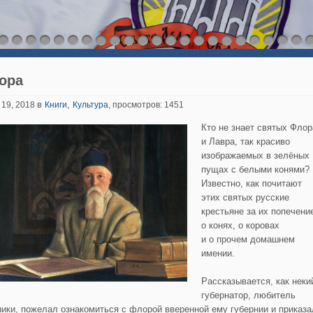
ора
в
,
 19, 2018
Книги
Культура
, просмотров: 1451
Кто не знает святых Флор
и Лавра, так красиво
изображаемых в зелёных
пущах с белыми конями?
Известно, как почитают
этих святых русские
крестьяне за их попечени
о конях, о коровах
и о прочем домашнем
имении.
Рассказывается, как неки
губернатор, любитель
ники, пожелал ознакомиться с флорой вверенной ему губернии и приказа