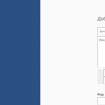
До
Код: