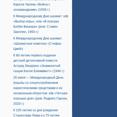
Карела Чапека «Война с
саламандрами» (1936 г.)
К Международному Дню шахмат: х/ф
«Выбор игры», или «В поисках
Бобби Фишера» (реж. Стивен
Заиллян, 1993 г.)
К Международному Дню шахмат:
«Шахматная новелла» (Стефан
Цвейг)
К 80-летию первого издания
детской детективной повести
Астрид Линдгрен «Знаменитый
сыщик Калле Блюмквист» (1946 г.)
26 июня — Международный День
борьбы со злоупотреблением
наркотическими средствами и их
незаконным оборотом: х/ф «Четыре
хороших дня» (реж. Родриго Гарсиа,
2020 г.)
К 105-летию со дня рождения
Станислава Лема и к 75-летию