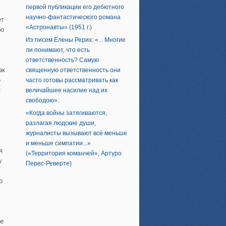
первой публикации его дебютного
научно-фантастического романа
ет
«Астронавты» (1951 г.)
бо
Из писем Елены Рерих: «... Многие
ли понимают, что есть
ответственность? Самую
ак
священную ответственность они
о
часто готовы рассматривать как
я
величайшее насилие над их
свободою».
«Когда войны затягиваются,
разлагая людские души,
журналисты вызывают всё меньше
и меньше симпатии...»
я
(«Территория команчей», Артуро
у
Перес-Реверте)
о
ое