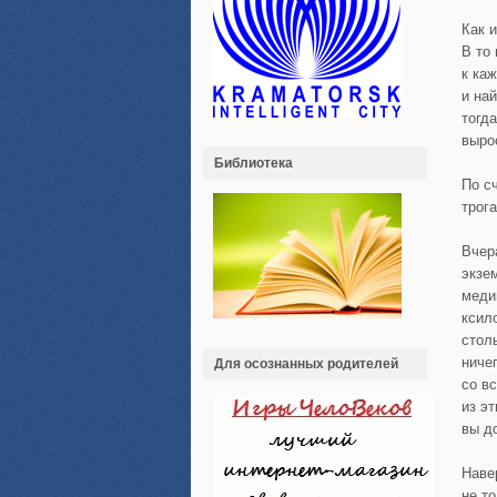
Как 
В то
к ка
и на
тогд
выро
Библиотека
По с
трог
Вчер
экзе
меди
ксил
стол
ниче
Для осознанных родителей
со в
из э
вы до
Наве
не т