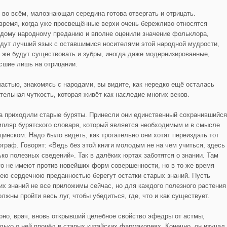
и во всём, малознающая середина готова отвергать и отрицать.
 время, когда уже просвещённые верхи очень бережливо относятся
ждому народному преданию и вполне оценили значение фольклора,
йдут лучший язык с оставшимися носителями этой народной мудрости,
а же будут существовать и зубры, иногда даже модернизированные,
сшие лишь на отрицании.
частью, знакомясь с народами, вы видите, как нередко ещё осталась
ательная чуткость, которая живёт как наследие многих веков.
а приходили старые буряты. Принесли они единственный сохранившийся
мпляр бурятского словаря, который является необходимым и в смысле
цинском. Надо было видеть, как трогательно они хотят переиздать тот
ограф. Говорят: «Ведь без этой книги молодым не на чем учиться, здесь
ько полезных сведений». Так в далёких юртах заботятся о знании. Там
го не имеют против новейших форм совершенности, но в то же время
сею сердечною преданностью берегут остатки старых знаний. Пусть
тих знаний не все приложимы сейчас, но для каждого полезного растения
лжны пройти весь луг, чтобы убедиться, где, что и как существует.
рно, врач, вновь открывший целебное свойство эфедры от астмы,
олько о ней прочёл в старых китайских фармакопеях. Конечно, он изучал