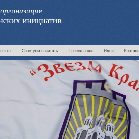
организация
нских инициатив
оекты
Советуем почитать
Пресса о нас
Идеи
Контак