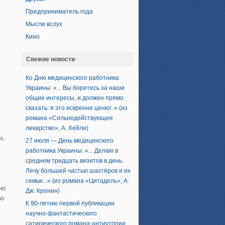
Предприниматель года
Мысли вслух
Кино
Свежие новости
Ко Дню медицинского работника
Украины: «... Вы боретесь за наши
общие интересы, и должен прямо
сказать: я это искренне ценю!..» (из
романа «Сильнодействующее
лекарство», А. Хейли)
и,
27 июля — День медицинского
работника Украины: «... Делаю в
среднем тридцать визитов в день.
Лечу большей частью шахтёров и их
семьи...» (из романа «Цитадель», А.
но
Дж. Кронин)
бо
К 90-летию первой публикации
научно-фантастического
сатирического романа-антиутопии