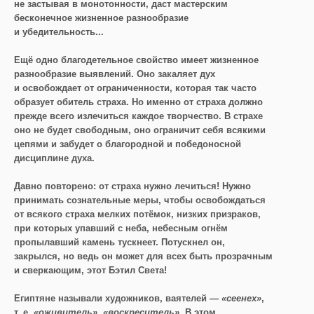
не застывая в монотонности, даст мастерским
бесконечное жизненное разнообразие
и убедительность...
Ещё одно благодетельное свойство имеет жизненное
разнообразие выявлений. Оно закаляет дух
и освобождает от ограниченности, которая так часто
образует обитель страха. Но именно от страха должно
прежде всего излечиться каждое творчество. В страхе
оно не будет свободным, оно ограничит себя всякими
цепями и забудет о благородной и победоносной
дисциплине духа.
Давно повторено: от страха нужно лечиться! Нужно
принимать сознательные меры, чтобы освобождаться
от всякого страха мелких потёмок, низких призраков,
при которых упавший с неба, небесным огнём
пропылавший камень тускнеет. Потускнел он,
закрылся, но ведь он может для всех быть прозрачным
и сверкающим, этот Бэтил Света!
Египтяне называли художников, ваятелей —
«сеенех»
,
т. е.
«оживитель»
,
«воскреситель»
. В этом