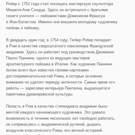
Робер с 1752 года стал посещать мастерскую скульптора
Мишеля-Анж Слодца. Здесь он встречался с братьями
своего учителя — пейзажистами Домеником-Франсуа
и Жан-Батистом. Именно они внушили молодому художнику
любовь к пейзажу.
В двадцать один год, в 1754 году, Гюбер Робер попадает
в Рим в качестве сверхштатного пансионера Французской
академии. Здесь он работает под руководством Джованни
Паоло Паннини, одного из ведущих мастеров
архитектурного пейзажа в Италии. Как художник Паннини
более всего был известен своими картинами
достопримечательностей Рима, в которых основное
внимание он уделял периоду античности. Самые яркие его
работы — зарисовки интерьера Пантеона, выдающегося
памятника древнеримской культуры.
Попасть в Рим в качестве стипендиата академии было
мечтой каждого начинающего художника. Это давало
возможность в течение нескольких лет свободно работать,
не соприкасаясь с академической рутиной, дышать
воздухом классического Рима, его вечной историей.