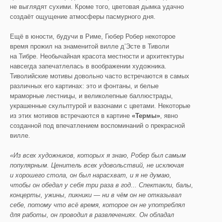
не выглядят сухими. Кроме того, цветовая дымка удачно
создаёт ощущение атмосферы пасмурного дня.
Ещё в юности, будучи в Риме, Гюбер Робер некоторое
время прожил на знаменитой вилле д’Эсте в Тиволи
на Тибре. Необычайная красота местности и архитектуры
навсегда запечатлелась в воображении художника.
Тиволийские мотивы довольно часто встречаются в самых
различных его картинах: это и фонтаны, и белые
мраморные лестницы, и великолепные баллюстрады,
украшенные скульптурой и вазонами с цветами. Некоторые
из этих мотивов встречаются в картине
«Термы»
, явно
созданной под впечатлением воспоминаний о прекрасной
вилле.
«Из всех художников, которых я знаю, Робер был самым
популярным. Ценитель всех удовольствий, не исключая
и хорошего стола, он был нарасхват, и я не думаю,
чтобы он обедал у себя три раза в год... Спектакли, балы,
концерты, ужины, пикники — ни в чём он не отказывал
себе, потому что всё время, которое он не употреблял
для работы, он проводил в развлечениях. Он обладал