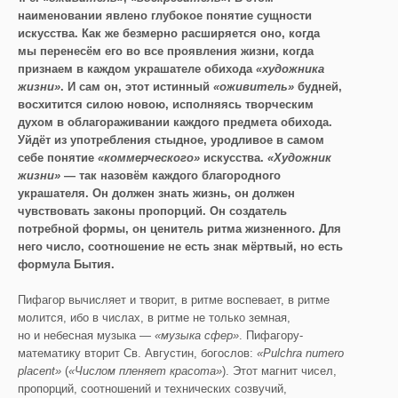
наименовании явлено глубокое понятие сущности
искусства. Как же безмерно расширяется оно, когда
мы перенесём его во все проявления жизни, когда
признаем в каждом украшателе обихода
«художника
жизни»
. И сам он, этот истинный
«оживитель»
будней,
восхитится силою новою, исполняясь творческим
духом в облагораживании каждого предмета обихода.
Уйдёт из употребления стыдное, уродливое в самом
себе понятие
«коммерческого»
искусства.
«Художник
жизни»
— так назовём каждого благородного
украшателя. Он должен знать жизнь, он должен
чувствовать законы пропорций. Он создатель
потребной формы, он ценитель ритма жизненного. Для
него число, соотношение не есть знак мёртвый, но есть
формула Бытия.
Пифагор вычисляет и творит, в ритме воспевает, в ритме
молится, ибо в числах, в ритме не только земная,
но и небесная музыка —
«музыка сфер»
. Пифагору-
математику вторит Св. Августин, богослов:
«Pulchra numero
placent»
(
«Числом пленяет красота»
). Этот магнит чисел,
пропорций, соотношений и технических созвучий,