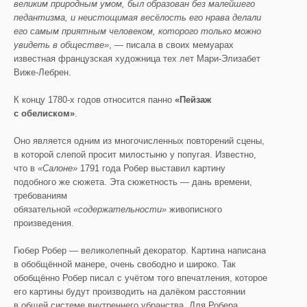
великим природным умом, был образован без малейшего
педантизма, и неистощимая весёлость его нрава делали
его самым приятным человеком, которого только можно
увидеть в обществе»
, — писала в своих мемуарах
известная французская художница тех лет Мари-Элизабет
Виже-Лебрен.
К концу 1780-х годов относится панно
«Пейзаж
с обелиском»
.
Оно является одним из многочисленных повторений сцены,
в которой слепой просит милостыню у попугая. Известно,
что в
«Салоне»
1791 года Робер выставил картину
подобного же сюжета. Эта сюжетность — дань времени,
требованиям
обязательной
«содержательности»
живописного
произведения.
Гюбер Робер — великолепный декоратор. Картина написана
в обобщённой манере, очень свободно и широко. Так
обобщённо Робер писал с учётом того впечатления, которое
его картины будут производить на далёком расстоянии
в общей системе внутреннего убранства. Для Робера