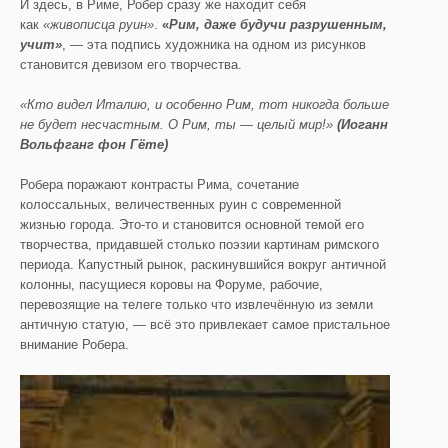
И здесь, в Риме, Робер сразу же находит себя
как
«живописца руин»
.
«
Рим, даже будучи разрушенным,
учит»
, — эта подпись художника на одном из рисунков
становится девизом его творчества.
«Кто видел Италию, и особенно Рим, тот никогда больше
не будет несчастным. О Рим, ты — целый мир!»
(Иоганн
Вольфганг фон Гёте)
Робера поражают контрасты Рима, сочетание
колоссальных, величественных руин с современной
жизнью города. Это-то и становится основной темой его
творчества, придавшей столько поэзии картинам римского
периода. Капустный рынок, раскинувшийся вокруг античной
колонны, пасущиеся коровы на Форуме, рабочие,
перевозящие на телеге только что извлечённую из земли
античную статую, — всё это привлекает самое пристальное
внимание Робера.