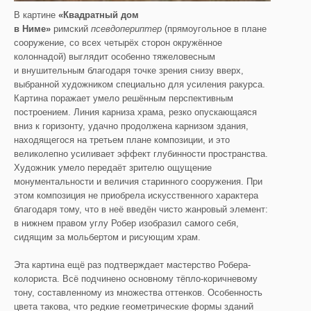
В картине
«Квадратный дом
в Ниме»
римский
псевдопериптер
(прямоугольное в плане
сооружение, со всех четырёх сторон окружённое
колоннадой) выглядит особенно тяжеловесным
и внушительным благодаря точке зрения снизу вверх,
выбранной художником специально для усиления ракурса.
Картина поражает умело решённым перспективным
построением. Линия карниза храма, резко опускающаяся
вниз к горизонту, удачно продолжена карнизом здания,
находящегося на третьем плане композиции, и это
великолепно усиливает эффект глубинности пространства.
Художник умело передаёт зрителю ощущение
монументальности и величия старинного сооружения. При
этом композиция не приобрела искусственного характера
благодаря тому, что в неё введён чисто жанровый элемент:
в нижнем правом углу Робер изобразил самого себя,
сидящим за мольбертом и рисующим храм.
Эта картина ещё раз подтверждает мастерство Робера-
колориста. Всё подчинено основному тёпло-коричневому
тону, составленному из множества оттенков. Особенность
цвета такова, что редкие геометрические формы зданий