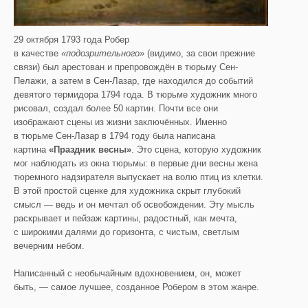
29 октября 1793 года Робер
в качестве
«подозрительного»
(видимо, за свои прежние
связи) был арестован и препровождён в тюрьму Сен-
Пелажи, а затем в Сен-Лазар, где находился до событий
девятого термидора 1794 года. В тюрьме художник много
рисовал, создал более 50 картин. Почти все они
изображают сцены из жизни заключённых. Именно
в тюрьме Сен-Лазар в 1794 году была написана
картина
«Праздник весны»
. Это сцена, которую художник
мог наблюдать из окна тюрьмы: в первые дни весны жена
тюремного надзирателя выпускает на волю птиц из клетки.
В этой простой сценке для художника скрыт глубокий
смысл — ведь и он мечтал об освобождении. Эту мысль
раскрывает и пейзаж картины, радостный, как мечта,
с широкими далями до горизонта, с чистым, светлым
вечерним небом.
Написанный с необычайным вдохновением, он, может
быть, — самое лучшее, созданное Робером в этом жанре.