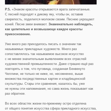
P
.
S
.
«Знаком красоты открываются врата запечатанные.
С песней подходят к дикому яку, чтобы он, оставив
свирепость, поделился молоком своим. Песнею укрощают
коней. Песне змеи внимают.
Знаменательно наблюдать,
как целительно и возвышающе каждое красоты
прикосновение.
Уже много раз приходилось писать о значении так
называемых прикладных художеств. Много раз
сопоставлялось так называемое высокое искусство
с не менее значительным выявлением всех отраслей
художественной промышленности. Даже страшно ещё раз
повторять о том, что пуговица, созданная Бенвенуто
Челлини, не только не ниже, но, несомненно, выше
множества посредственных картин и кладбищенской
скульптуры. Стары эти сравнения, казалось бы, уже
не нужны эти напоминания, но сама жизнь показывает как
раз обратное.
Во всех областях жизни по-прежнему остро отделена
от общего понятия искусства сфера прикладного искусства,