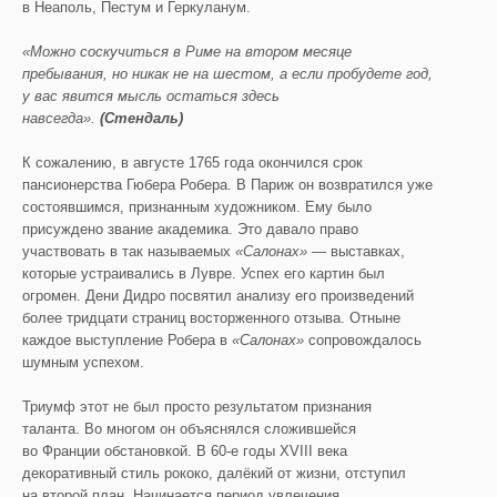
в Неаполь, Пестум и Геркуланум.
«Можно соскучиться в Риме на втором месяце
пребывания, но никак не на шестом, а если пробудете год,
у вас явится мысль остаться здесь
навсегда».
(Стендаль)
К сожалению, в августе 1765 года окончился срок
пансионерства Гюбера Робера. В Париж он возвратился уже
состоявшимся, признанным художником. Ему было
присуждено звание академика. Это давало право
участвовать в так называемых
«Салонах»
— выставках,
которые устраивались в Лувре. Успех его картин был
огромен. Дени Дидро посвятил анализу его произведений
более тридцати страниц восторженного отзыва. Отныне
каждое выступление Робера в
«Салонах»
сопровождалось
шумным успехом.
Триумф этот не был просто результатом признания
таланта. Во многом он объяснялся сложившейся
во Франции обстановкой. В 60-е годы XVIII века
декоративный стиль рококо, далёкий от жизни, отступил
на второй план. Начинается период увлечения