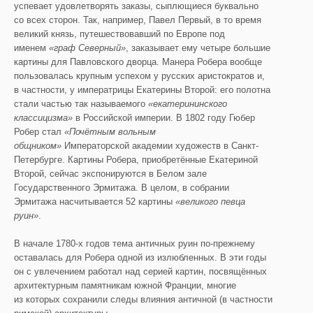
успевает удовлетворять заказы, сыплющиеся буквально
со всех сторон. Так, например, Павел Первый, в то время
великий князь, путешествовавший по Европе под
именем
«граф Северный»
, заказывает ему четыре большие
картины для Павловского дворца. Манера Робера вообще
пользовалась крупным успехом у русских аристократов и,
в частности, у императрицы Екатерины Второй: его полотна
стали частью так называемого
«екатерининского
классицизма»
в Российской империи. В 1802 году Гюбер
Робер стал
«Почётным вольным
общником»
Императорской академии художеств в Санкт-
Петербурге. Картины Робера, приобретённые Екатериной
Второй, сейчас экспонируются в Белом зале
Государственного Эрмитажа. В целом, в собрании
Эрмитажа насчитывается 52 картины
«великого певца
руин»
.
В начале 1780-х годов тема античных руин по-прежнему
оставалась для Робера одной из излюбленных. В эти годы
он с увлечением работал над серией картин, посвящённых
архитектурным памятникам южной Франции, многие
из которых сохранили следы влияния античной (в частности