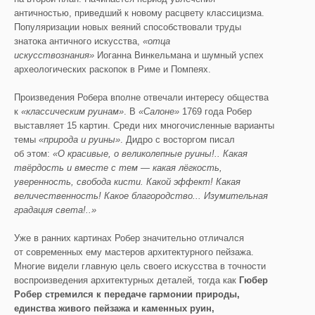
античностью, приведший к новому расцвету классицизма.
Популяризации новых веяний способствовали труды
знатока античного искусства,
«отца
искусствознания»
Иоганна Винкельмана и шумный успех
археологических раскопок в Риме и Помпеях.
Произведения Робера вполне отвечали интересу общества
к
«классическим руинам»
. В
«Салоне»
1769 года Робер
выставляет 15 картин. Среди них многочисленные варианты
темы
«природа и руины»
. Дидро с восторгом писал
об этом:
«О красивые, о великолепные руины!.. Какая
твёрдость и вместе с тем — какая лёгкость,
уверенность, свобода кисти. Какой эффект! Какая
величественность! Какое благородство... Изумительная
градация света!..»
Уже в ранних картинах Робер значительно отличался
от современных ему мастеров архитектурного пейзажа.
Многие видели главную цель своего искусства в точности
воспроизведения архитектурных деталей, тогда как
Гюбер
Робер стремился к передаче гармонии природы,
единства живого пейзажа и каменных руин,