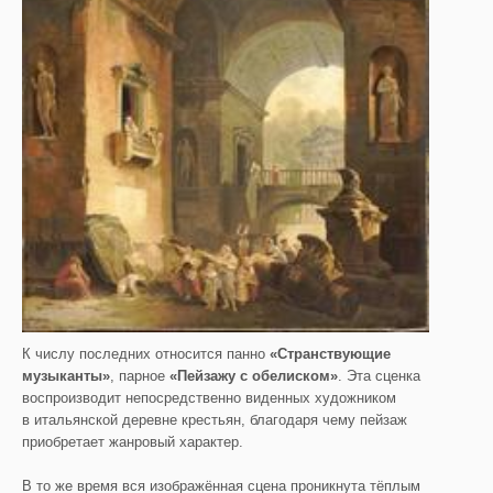
К числу последних относится панно
«Странствующие
музыканты»
, парное
«Пейзажу с обелиском»
. Эта сценка
воспроизводит непосредственно виденных художником
в итальянской деревне крестьян, благодаря чему пейзаж
приобретает жанровый характер.
В то же время вся изображённая сцена проникнута тёплым