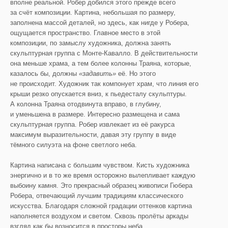
вполне реальной. Робер добился этого прежде всего
за счёт композиции. Картина, небольшая по размеру,
заполнена массой деталей, но здесь, как нигде у Робера,
ощущается пространство. Главное место в этой
композиции, по замыслу художника, должна занять
скульптурная группа с Монте-Кавалло. В действительности
она меньше храма, а тем более колонны Траяна, которые,
казалось бы, должны
«задавить»
её. Но этого
не происходит. Художник так компонует храм, что линия его
крыши резко опускается вниз, к пьедесталу скульптуры.
А колонна Траяна отодвинута вправо, в глубину,
и уменьшена в размере. Интересно размещена и сама
скульптурная группа. Робер извлекает из её ракурса
максимум выразительности, давая эту группу в виде
тёмного силуэта на фоне светлого неба.
Картина написана с большим чувством. Кисть художника
энергично и в то же время осторожно вылепливает каждую
выбоину камня. Это прекрасный образец живописи Гюбера
Робера, отвечающий лучшим традициям классического
искусства. Благодаря сложной градации оттенков картина
наполняется воздухом и светом. Сквозь пролёты аркады
взгляд как бы возносится в просторы неба.