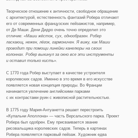
Творческое отношение к античности, свободное обращение
с архитектурой, естественность фантазий Робера отличают
его от современных французских пейзажистов, например,
от Де Маши. Дени Дидро очень точно определил это
отличие:
«Маши жёсток, сух, однообразен. Робер
ласкающ, нежен, лёгок, гармоничен. Я вижу, как Маши
проводит при помощи линейки канелюры на своих
колоннах. Робер выкинул за окно все эти инструменты
и оставил только кисть».
С 1770 года Робер выступает в качестве устроителя
королевских садов. Именно в это время в его искусстве
появляется новая концепция природы. Во Франции
начинается увлечение английскими парками
с их контрастами руин с живописной растительностью.
В 1775 году Мария-Антуанетта решает перестроить
«Купальни Аполлона» — часть Версальского парка. Проект
Робера был одобрен. Ему присваивается звание
рисовальщика королевских садов. Теперь в картинах
Робера появляется парковый пейзаж. Художник едва