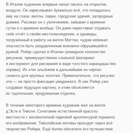
В Италии художник впервые начал писать на открытом
воздухе. Он зарисовывал буквально всё, что попадалось
ему на глаза: виллы, парки, городские здания, загородные
домики. Рисовал он с увлечением, забывая о времени
суток и о времени вообще. Он даже переставал отдавать
себе отчёт о своём местонахождении, и однажды,
погружённый в работу на вилле Маттеи, чудом избежал
опасности быть раздавленным внезапно обрушившейся
руиной. Робер сделал в Италии громадное количество
рисунков, преимущественно
сангиной
(материал
и инструмент для рисования в виде толстого карандаша без
оправы). Из этих альбомов в дальнейшем он черпал
сюжеты для крупных полотен. Примечательно, что рисунки
эти — не просто фиксация увиденного. В них Робер уже
создавал будущую картину, и этим объясняется
их тщательная, продуманная отделка.
В течение некоторого времени художник жил на вилле
д’Эсте в Тиволи. Сочетание естественной красоты
местности с великолепной парковой архитектурой поразило
его воображение. Тиволийские мотивы проходят через всё
творчество Робера. Ещё более обогатило его путешествие