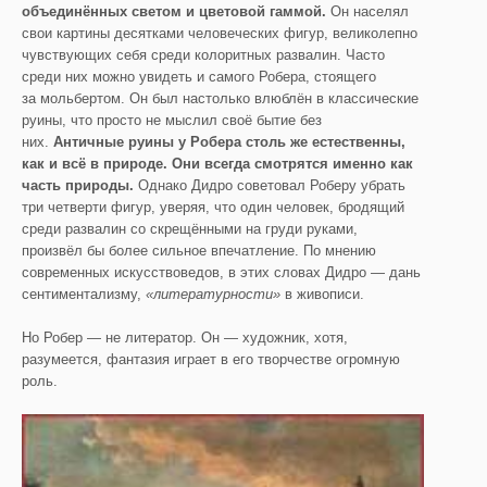
объединённых светом и цветовой гаммой.
Он населял
свои картины десятками человеческих фигур, великолепно
чувствующих себя среди колоритных развалин. Часто
среди них можно увидеть и самого Робера, стоящего
за мольбертом. Он был настолько влюблён в классические
руины, что просто не мыслил своё бытие без
них.
Античные руины у Робера столь же естественны,
как и всё в природе. Они всегда смотрятся именно как
часть природы.
Однако Дидро советовал Роберу убрать
три четверти фигур, уверяя, что один человек, бродящий
среди развалин со скрещёнными на груди руками,
произвёл бы более сильное впечатление. По мнению
современных искусствоведов, в этих словах Дидро — дань
сентиментализму,
«литературности»
в живописи.
Но Робер — не литератор. Он — художник, хотя,
разумеется, фантазия играет в его творчестве огромную
роль.