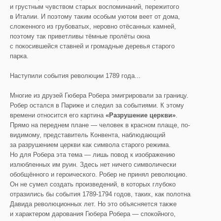
и грустным чувством старых воспоминаний, пережитого
в Италии. И поэтому таким особым уютом веет от дома,
сложенного из грубоватых, неровно отёсанных камней,
поэтому так приветливы тёмные пролёты окна
с покосившейся ставней и громадные деревья старого
парка.
Наступили события революции 1789 года...
Многие из друзей Гюбера Робера эмигрировали за границу.
Робер остался в Париже и следил за событиями. К этому
времени относится его картина
«Разрушение церкви»
.
Прямо на переднем плане — человек в красном плаще, по-
видимому, представитель Конвента, наблюдающий
за разрушением церкви как символа старого режима.
Но для Робера эта тема — лишь повод к изображению
излюбленных им руин. Здесь нет ничего символически
обобщённого и героического. Робер не принял революцию.
Он не сумел создать произведений, в которых глубоко
отразились бы события 1789-1794 годов, таких, как полотна
Давида революционных лет. Но это объясняется также
и характером дарования Гюбера Робера — спокойного,