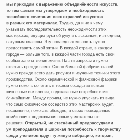
мы приходим к выражению объединённости искусств,
то тем самым мы утверждаем и необходимость
теснейшего сочетания всех отраслей искусства
в разных его материалах.
Трудно, да и не к чему
указывать последовательность необходимости этих
мастерских, идущих рука об руку и с эскизным, и этюдным,
натурным классом. Эту последовательность нужно
предоставить самой жизни. В каждой стране, в каждом
городе — больше того, в каждой части города есть свои
особые запечатления жизни. На эти запросы и нужно
ответить прежде всего. Около большой фабрики тканей
нужно прежде всего дать рисунки и изучение техники этого
производства. Около керамической и фаянсовой фабрики
нужно помочь сочетать в тесном соседстве всякие
жизненные выявления, подсказанные потребностями
ближайшими. Между прочим, не нужно упускать из вида,
что само физическое соседство этих мастерских будет,
несомненно, помогать обоюдно, в своих неожиданных
комбинациях подсказывая новые увлекательные
решения.
Открытый, не стеснённый предрассудками
ум преподавателя и широкая потребность к творчеству
среди учеников дадут ту живую вибрацию, которая,