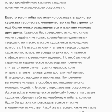
остро заклеймённого каким-то стыдным
понятием
«коммерческого искусства»
.
Вместо того чтобы постепенно осознавать единство
существа творчества, человечество как бы стремится
ещё более мелко разграничиться и взаимно унижать
друг друга.
Казалось бы, совершенно ясно, что стиль
жизни создаётся не только крупнейшими единичными
творцами, но и всею массою художников прикладного
искусства. Не всегда исключительные творцы создают
характер костюмов, не всегда их рука протягивается
к афише или к ювелирному изделию. По необъяснимой
странности керамическое производство почему-то
считается ниже скульптуры из мрамора, хотя
очаровательные Танагры дали достаточный пример
благородного народного творчества. По-прежнему
вы можете услышать скорбное восклицание многих
молодых людей:
«Не могу существовать искусством,
должен идти в коммерческие изделия!»
Точно этим самым
художник обрекает себя на неизбежную гибель, которая
будто бы должна сопровождать всякое участие
в жизненном искусстве. Какой же материал, какие же такие