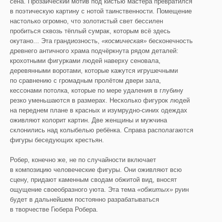
сена. Прозаический мотив под кистью мастера превратился
в поэтическую картину с нотой таинственности. Помещение
настолько огромно, что золотистый свет бессилен
пробиться сквозь тёплый сумрак, которым всё здесь
окутано... Эта грандиозность,
«космическая»
бесконечность
древнего античного храма подчёркнута рядом деталей:
крохотными фигурками людей наверху сеновала,
деревянными воротами, которые кажутся игрушечными
по сравнению с громадным пролётом двери зала,
кессонами потолка, которые по мере удаления в глубину
резко уменьшаются в размерах. Несколько фигурок людей
на переднем плане в красных и изумрудно-синих одеждах
оживляют колорит картин. Две женщины и мужчина
склонились над колыбелью ребёнка. Справа располагаются
фигуры беседующих крестьян.
Робер, конечно же, не по случайности включает
в композицию человеческие фигуры. Они оживляют всю
сцену, придают каменным сводам обжитой вид, вносят
ощущение своеобразного уюта. Эта тема
«обжитых»
руин
будет в дальнейшем постоянно разрабатываться
в творчестве Гюбера Робера.