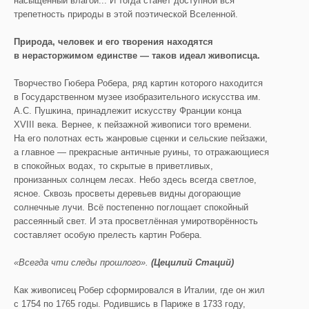
насыщенный влагой... И тогда станет доступной вся
трепетность природы в этой поэтической Вселенной.
Природа, человек и его творения находятся
в нерасторжимом единстве — таков идеал живописца.
Творчество Гюбера Робера, ряд картин которого находится
в Государственном музее изобразительного искусства им.
А.С. Пушкина, принадлежит искусству Франции конца
XVIII века. Вернее, к пейзажной живописи того времени.
На его полотнах есть жанровые сценки и сельские пейзажи,
а главное — прекрасные античные руины, то отражающиеся
в спокойных водах, то скрытые в приветливых,
пронизанных солнцем лесах. Небо здесь всегда светлое,
ясное. Сквозь просветы деревьев видны догорающие
солнечные лучи. Всё постепенно поглощает спокойный
рассеянный свет. И эта просветлённая умиротворённость
составляет особую прелесть картин Робера.
«Всегда чти следы прошлого».
(Цецилий Стаций)
Как живописец Робер сформировался в Италии, где он жил
с 1754 по 1765 годы. Родившись в Париже в 1733 году,