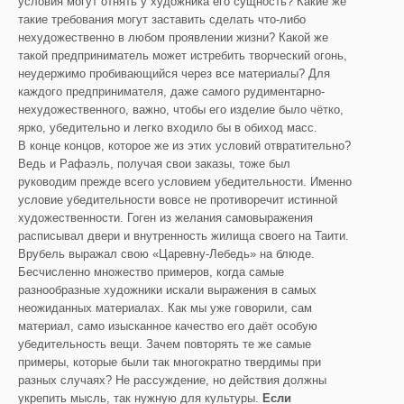
условия могут отнять у художника его сущность? Какие же
такие требования могут заставить сделать что-либо
нехудожественно в любом проявлении жизни? Какой же
такой предприниматель может истребить творческий огонь,
неудержимо пробивающийся через все материалы? Для
каждого предпринимателя, даже самого рудиментарно-
нехудожественного, важно, чтобы его изделие было чётко,
ярко, убедительно и легко входило бы в обиход масс.
В конце концов, которое же из этих условий отвратительно?
Ведь и Рафаэль, получая свои заказы, тоже был
руководим прежде всего условием убедительности. Именно
условие убедительности вовсе не противоречит истинной
художественности. Гоген из желания самовыражения
расписывал двери и внутренность жилища своего на Таити.
Врубель выражал свою «Царевну-Лебедь» на блюде.
Бесчисленно множество примеров, когда самые
разнообразные художники искали выражения в самых
неожиданных материалах. Как мы уже говорили, сам
материал, само изысканное качество его даёт особую
убедительность вещи. Зачем повторять те же самые
примеры, которые были так многократно твердимы при
разных случаях? Не рассуждение, но действия должны
укрепить мысль, так нужную для культуры.
Если