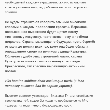
необходимый каждому украшателю жизни, исключает
всякое унижение или раздробление великих творческих
понятий.
Не будем страшиться говорить самыми высокими
словами о каждом проявлении красоты. Бережное,
возвышенное выражение будет щитом всему
жизненному искусству, часто загнанному в потёмки
подвалов. Страна, мыслящая о будущем, пусть бережёт
от мала до велика всех тех, кому она будет обязана
оправданием своим на великом судище Культуры.
Облегчая судьбу этих строителей жизни, страна
Культуры исполняет лишь основную заповедь
Прекрасного, так красиво выраженную античным
поэтом:
«
Os
homine
sublime
dedit
coelumque
tueri
» («Чело
человеку высокое дал да горнее узрит»).
Высоким заветом утверждает Бхагават Гита многообразие
творчества.
«На каком бы пути ни приблизился ко Мне
человек, на том пути и благословляю его».