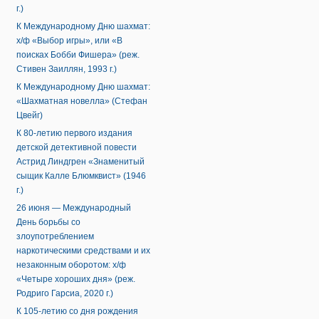
г.)
К Международному Дню шахмат:
х/ф «Выбор игры», или «В
поисках Бобби Фишера» (реж.
Стивен Заиллян, 1993 г.)
К Международному Дню шахмат:
«Шахматная новелла» (Стефан
Цвейг)
К 80-летию первого издания
детской детективной повести
Астрид Линдгрен «Знаменитый
сыщик Калле Блюмквист» (1946
г.)
26 июня — Международный
День борьбы со
злоупотреблением
наркотическими средствами и их
незаконным оборотом: х/ф
«Четыре хороших дня» (реж.
Родриго Гарсиа, 2020 г.)
К 105-летию со дня рождения