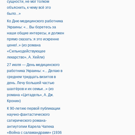
сущности, не мог толком
объяснить, к чему всё это
было...»
Ко Дню медицинского работника
Украины: «... Вы боретесь за
наши общие интересы, и должен
прямо сказать: я это искренне
ценю!..» (из романа
«Сильнодействующее
лекарство», А. Хейли)
27 июля — День медицинского
работника Украины: «... Делаю в
среднем тридцать визитов в
день. Лечу большей частью
шахтёров и их семьи...» (из
романа «Цитадель», А. Дж.
Кронин)
К 90-летию первой публикации
научно-фантастического
сатирического романа-
антиутопии Карела Чапека
«Война с саламандрами» (1936