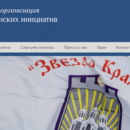
организация
нских инициатив
оекты
Советуем почитать
Пресса о нас
Идеи
Контак