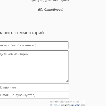
Где Дом Духа сияет вдали.
(Ю. Стройнова)
бавить комментарий