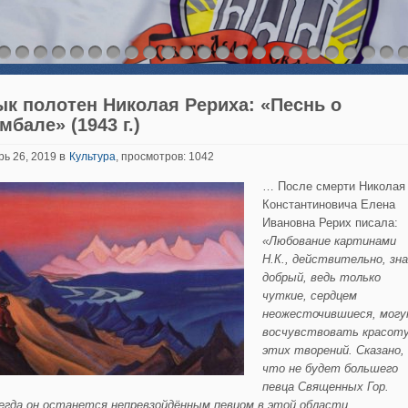
ык полотен Николая Рериха: «Песнь о
бале» (1943 г.)
в
рь 26, 2019
Культура
, просмотров: 1042
… После смерти Николая
Константиновича Елена
Ивановна Рерих писала:
«Любование картинами
Н.К., действительно, зна
добрый, ведь только
чуткие, сердцем
неожесточившиеся, мог
восчувствовать красот
этих творений. Сказано,
что не будет большего
певца Священных Гор.
егда он останется непревзойдённым певцом в этой области.