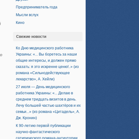
Предприниматель года
Мысли вслух
Кино
й
Свежие новости
Ко Дню медицинского работника
Украины: «... Вы боретесь за наши
го
общие интересы, и должен прямо
сказать: я это искренне ценю!..» (из
романа «Сильнодействующее
лекарство», А. Хейли)
27 июля — День медицинского
работника Украины: «... Делаю в
среднем тридцать визитов в день.
Лечу большей частью шахтёров и их
семьи...» (из романа «Цитадель», А.
Дж. Кронин)
К 90-летию первой публикации
научно-фантастического
сатирического романа-антиутопии