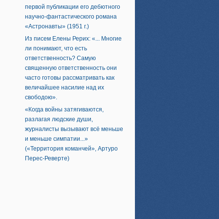
первой публикации его дебютного
научно-фантастического романа
«Астронавты» (1951 г.)
Из писем Елены Рерих: «... Многие
ли понимают, что есть
ответственность? Самую
священную ответственность они
часто готовы рассматривать как
величайшее насилие над их
свободою».
«Когда войны затягиваются,
разлагая людские души,
журналисты вызывают всё меньше
и меньше симпатии...»
(«Территория команчей», Артуро
Перес-Реверте)