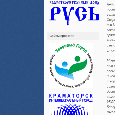
Дейс
пост
вопл
Сокр
его 
зака
Гряд
Сайты проектов
гига
смыс
служ
Мечт
всю 
всем
и ус
твор
сове
дост
само
УКОР
Бесп
Выст