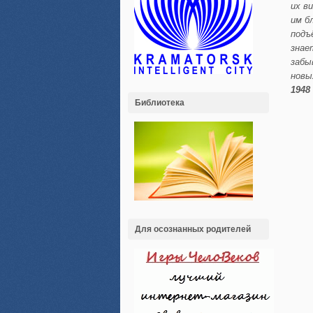
их в
им б
подъ
знае
забы
новы
1948 
Библиотека
Для осознанных родителей