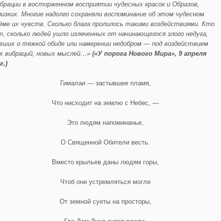
ибрации в восторженном восприятии чудесных красок и Образов,
лизких. Многие надолго сохраняли воспоминание об этом чудесном
ёме их чувств. Сколько блага пролилось такими воздействиями. Кто
т, сколько людей ушло излеченных от начинающегося злого недуга,
вших о тяжкой обиде или намерении недобром — под воздействием
х вибраций, новых мыслей…»
(«У порога Нового Мира», 9 апреля
г.)
Гималаи — застывшее пламя,
Что нисходит на землю с Небес, —
Это людям напоминанье,
О Священной Обители весть.
Вместо крыльев даны людям горы,
Чтоб они устремляться могли
От земной суеты на просторы,