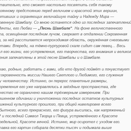
твительно, кто сможет настолько посвятить себя такому
оянному предстоянию перед величием и красотой этих вершин,
отивших и охраняющих величайшую тайну и Надежду Мира —
овенную Шамбалу. Со мною останется одно из последних запечатлени
Мечты, его Любви —
„Песнь Шамбале“
. На фоне величественного
та, освещённая последним лучом, сверкает в отдалении Сокровенная
а, за ней расстилается непроходимая область, окружённая снеговыми
нтами. Впереди, на тёмно-пурпуровой скале сидит сам певец… Весь
л его жизни, его устремления, его творчества, его внимания и велико
ения запечатлены в этой песне Шамбалы и о Шамбале.
аю, родные, работать с вами, ибо кто другой поймёт и почувствует
сокровенность миссии Нашего Светлого и Любимого, его служения
у человечеству. Истинно, он перерос планетные размеры,
тремления его уже направлялись в звёздные пространства, где
чество не ограничено нашим трёхмерным измерением. При
ршенном одичании и уничтожении последних остатков культурных
ижений культурного прошлого, при общей нивелировке всего
бытного, всего прекрасного, его фигура высилась, как напряженный
 и последний Символ Творца и Певца, устремлённого к Красоте
редельной, Красоте вечной. Истинно, мир осиротел с уходом его.
авка его картин собирала десятки тысяч и подымала выше