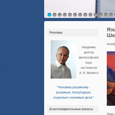
Яз
Реплика
Шам
Нояб
Академик,
доктор
философских
наук,
системолог
А. Н. Малюта
''Человеку разумному -
разумные, богоугодные,
социально значимые дела.''
Благотворительные взносы
Навс