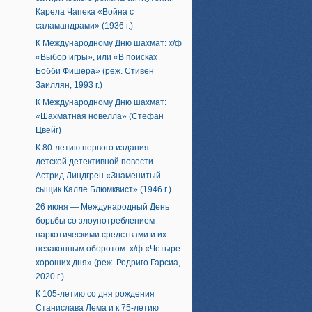
Карела Чапека «Война с
саламандрами» (1936 г.)
К Международному Дню шахмат: х/ф
«Выбор игры», или «В поисках
Бобби Фишера» (реж. Стивен
Заиллян, 1993 г.)
К Международному Дню шахмат:
«Шахматная новелла» (Стефан
Цвейг)
К 80-летию первого издания
детской детективной повести
Астрид Линдгрен «Знаменитый
сыщик Калле Блюмквист» (1946 г.)
26 июня — Международный День
борьбы со злоупотреблением
наркотическими средствами и их
незаконным оборотом: х/ф «Четыре
хороших дня» (реж. Родриго Гарсиа,
2020 г.)
К 105-летию со дня рождения
Станислава Лема и к 75-летию