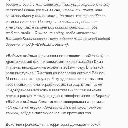
бойцом и была с мятежниками. Послушай хорошенько эту
историю! Очень уж мне важно, чтобы ты понял, что
за
жизнь была у твоей мамы, до того, как ты выйдешь
из моего живота. Потому что когда ты родишься,
я не знаю, даст ли мне Бог достаточно сил, чтобы
любить тебя... Я ушла на войну, когда мятежники
Великого Королевского Тигра забрали меня из моей родной
деревни...»
(
х
/
ф
«Ведьма войны»
)
.
«Ведьма войны»
(оригинальное название —
«
Rebelle
»
) —
драматический фильм канадского кинорежиссёра Кима
Нгуйена, вышедший на экраны в 2012-м году. В главной
роли выступила 15-летняя конголезская актриса Рашель
Мванза, за свою яркую работу удостоенная нескольких
престижных кинематографических наград, в том числе
«Серебряного медведя»
в категории
«Лучшая женская
роль»
в рамках Международного кинофестиваля в Берлине.
«Ведьма войны»
была также номинирована на премию
«Оскар»
в категории
«Лучший фильм на иностранном
языке»
, войдя в пятёрку основных претендентов.
Действие происходит на территории Демократической