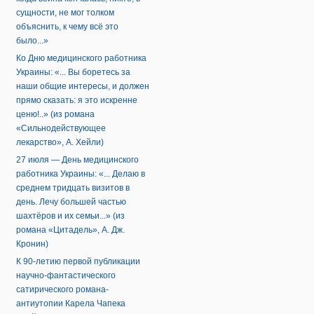
сущности, не мог толком
объяснить, к чему всё это
было...»
Ко Дню медицинского работника
Украины: «... Вы боретесь за
наши общие интересы, и должен
прямо сказать: я это искренне
ценю!..» (из романа
«Сильнодействующее
лекарство», А. Хейли)
27 июля — День медицинского
работника Украины: «... Делаю в
среднем тридцать визитов в
день. Лечу большей частью
шахтёров и их семьи...» (из
романа «Цитадель», А. Дж.
Кронин)
К 90-летию первой публикации
научно-фантастического
сатирического романа-
антиутопии Карела Чапека