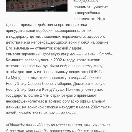
вынужденных
принимать участие
в вооружённых
конфликтах. Этот
День — призыв к действиям против практики
принудительной вербовки несовершеннолетних,
в поддержку детей, лишённых нормального, здорового
детства из-за непрекращающихся войн у себя на родине.
Его эмблема — отпечаток красной ладони,
символизирующий
«кровавую руку войны»
и знак
«Стоп!»
.
Кампания развернулась в 2002-м году, когда тысячи
отпечатков красных рук были собраны по всему миру,
чтобы доставить их Генеральному секретарю ООН Пан
Ги Муну, впоследствии внесшему в
«чёрный список»
Республику Сьерра-Леоне, Либерию, Демократическую
Республику Конго и Кот-д’Ивуар. Помимо упомянутых
государств, более 17-ти стран открыто принимают
несовершеннолетних в армию; согласно официальным
данным, на воинской службе находятся более 200-т тысяч
детей, причём треть из них — девочки.
«Однажды ты выйдешь из моего живота, это уж точно
...
А
раз так, мне надо бы рассказать тебе, как я стала