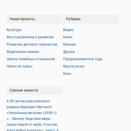
Наши проекты
Рубрики
Культура
Видео
Восстановление и развитие
Книги
Развитие детского творчества
Музыка
Ведическое знание
Друзья
Школа семейных отношений
Предприниматель года
Никто не забыт
Мысли вслух
Кино
Свежие новости
К 90-летию классического
романа Маргарет Митчелл
«Унесённые ветром» (1936 г.):
«... Многие бедствия мира
проистекали от войн. А потом,
когда война кончалась, никто, в