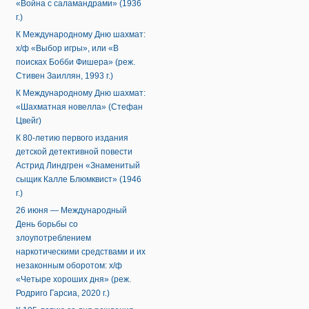
«Война с саламандрами» (1936
г.)
К Международному Дню шахмат:
х/ф «Выбор игры», или «В
поисках Бобби Фишера» (реж.
Стивен Заиллян, 1993 г.)
К Международному Дню шахмат:
«Шахматная новелла» (Стефан
Цвейг)
К 80-летию первого издания
детской детективной повести
Астрид Линдгрен «Знаменитый
сыщик Калле Блюмквист» (1946
г.)
26 июня — Международный
День борьбы со
злоупотреблением
наркотическими средствами и их
незаконным оборотом: х/ф
«Четыре хороших дня» (реж.
Родриго Гарсиа, 2020 г.)