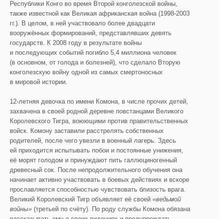
Республики Конго во время Второй конголезской войны,
также известной как Великая африканская война (1998-2003
гг.). В целом, в ней участвовало более двадцати
вооружённых формирований, представлявших девять
государств. К 2008 году в результате войны
и последующих событий погибло 5,4 миллиона человек
(в основном, от голода и болезней), что сделало Вторую
конголезскую войну одной из самых смертоносных
в мировой истории.
12-летняя девочка по имени Комона, в числе прочих детей,
захвачена в своей родной деревне повстанцами Великого
Королевского Тигра, воюющими против правительственных
войск. Комону заставили расстрелять собственных
родителей, после чего увезли в военный лагерь. Здесь
ей приходится испытывать побои и постоянные унижения,
её морят голодом и принуждают пить галлюциногенный
древесный сок. После непродолжительного обучения она
начинает активно участвовать в боевых действиях и вскоре
прославляется способностью чувствовать близость врага.
Великий Королевский Тигр объявляет её своей
«
ведьмой
войны»
(третьей по счёту). По роду службы Комона обязана
рассказывать ему о своих видениях и предупреждать