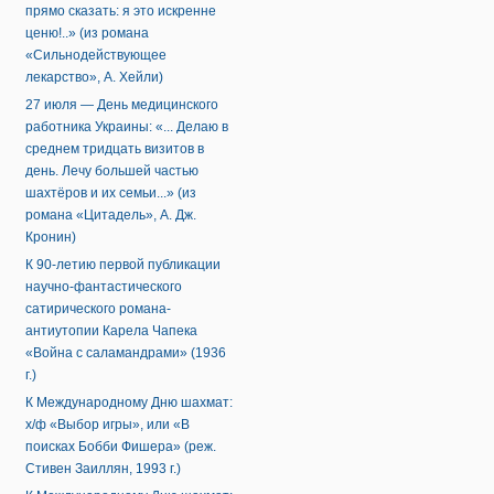
прямо сказать: я это искренне
ценю!..» (из романа
«Сильнодействующее
лекарство», А. Хейли)
27 июля — День медицинского
работника Украины: «... Делаю в
среднем тридцать визитов в
день. Лечу большей частью
шахтёров и их семьи...» (из
романа «Цитадель», А. Дж.
Кронин)
К 90-летию первой публикации
научно-фантастического
сатирического романа-
антиутопии Карела Чапека
«Война с саламандрами» (1936
г.)
К Международному Дню шахмат:
х/ф «Выбор игры», или «В
поисках Бобби Фишера» (реж.
Стивен Заиллян, 1993 г.)