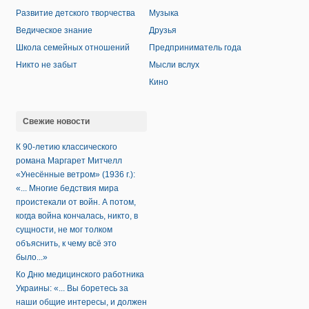
Развитие детского творчества
Музыка
Ведическое знание
Друзья
Школа семейных отношений
Предприниматель года
Никто не забыт
Мысли вслух
Кино
Свежие новости
К 90-летию классического
романа Маргарет Митчелл
«Унесённые ветром» (1936 г.):
«... Многие бедствия мира
проистекали от войн. А потом,
когда война кончалась, никто, в
сущности, не мог толком
объяснить, к чему всё это
было...»
Ко Дню медицинского работника
Украины: «... Вы боретесь за
наши общие интересы, и должен