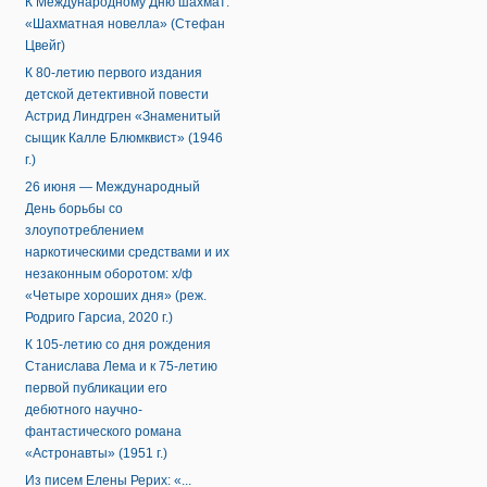
К Международному Дню шахмат:
«Шахматная новелла» (Стефан
Цвейг)
К 80-летию первого издания
детской детективной повести
Астрид Линдгрен «Знаменитый
сыщик Калле Блюмквист» (1946
г.)
26 июня — Международный
День борьбы со
злоупотреблением
наркотическими средствами и их
незаконным оборотом: х/ф
«Четыре хороших дня» (реж.
Родриго Гарсиа, 2020 г.)
К 105-летию со дня рождения
Станислава Лема и к 75-летию
первой публикации его
дебютного научно-
фантастического романа
«Астронавты» (1951 г.)
Из писем Елены Рерих: «...