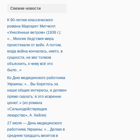
Свежие новости
К 90-летию классического
романа Маргарет Митчелл
«Унесённые ветром» (1936 г.):
«... Многие бедствия мира
проистекали от войн. А потом,
когда война кончалась, никто, в
сущности, не мог толком
объяснить, к чему всё это
было...»
Ко Дню медицинского работника
Украины: «... Вы боретесь за
наши общие интересы, и должен
прямо сказать: я это искренне
ценю!..» (из романа
«Сильнодействующее
лекарство», А. Хейли)
27 июля — День медицинского
работника Украины: «... Делаю в
среднем тридцать визитов в