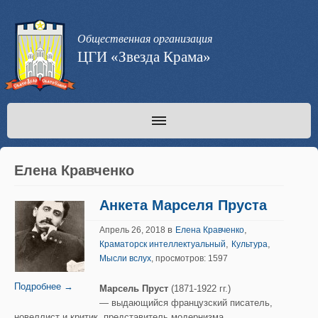
Общественная организация
ЦГИ «Звезда Крама»
Елена Кравченко
Анкета Марселя Пруста
в
,
Апрель 26, 2018
Елена Кравченко
,
,
Краматорск интеллектуальный
Культура
Мысли вслух
, просмотров: 1597
Подробнее →
Марсель Пруст
(1871-1922 гг.)
— выдающийся французский писатель,
новеллист и критик, представитель модернизма