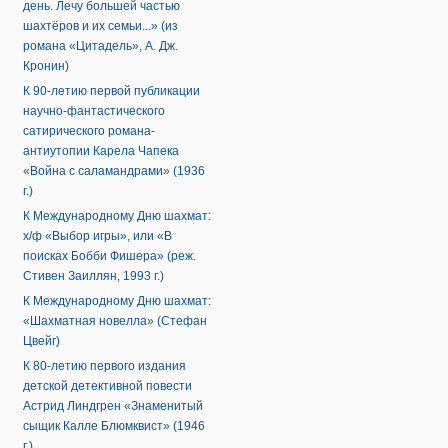
день. Лечу большей частью
шахтёров и их семьи...» (из
романа «Цитадель», А. Дж.
Кронин)
К 90-летию первой публикации
научно-фантастического
сатирического романа-
антиутопии Карела Чапека
«Война с саламандрами» (1936
г.)
К Международному Дню шахмат:
х/ф «Выбор игры», или «В
поисках Бобби Фишера» (реж.
Стивен Заиллян, 1993 г.)
К Международному Дню шахмат:
«Шахматная новелла» (Стефан
Цвейг)
К 80-летию первого издания
детской детективной повести
Астрид Линдгрен «Знаменитый
сыщик Калле Блюмквист» (1946
г.)