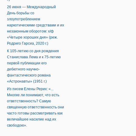
26 июня — Международный
День борьбы со
злоупотреблением
наркотическими средствами и их
незаконным оборотом: х/ф
«Четыре хороших дня» (реж.
Родриго Гарсиа, 2020 г.)
К 105-летию со дня рождения
Станислава Лема и к 75-летию
первой публикации его
дебютного научно-
фантастического романа
«Астронавты» (1951 г.)
Из писем Елены Рерих: «...
Многие ли понимают, что есть
ответственность? Самую
священную ответственность они
часто готовы рассматривать как
величайшее насилие над их
свободою».