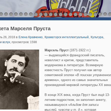
кета Марселя Пруста
в
,
,
,
ь 26, 2018
Елена Кравченко
Краматорск интеллектуальный
Культура
и вслух
, просмотров: 1598
Марсель Пруст
(1871-1922 гг.)
— выдающийся французский писатель,
новеллист и критик, представитель
модернизма в литературе. Всемирную
известность Пруст получил как автор
семитомной эпопеи «
В поисках утраченног
времени
», одного из самых значительных
произведений мировой литературы XX века
В конце XIX века, когда Пруст был ещё 13-
летним подростком, он заполнил анкету,
называвшуюся «
Альбом для записи
мыслей,
чувств и т. д.
», которая