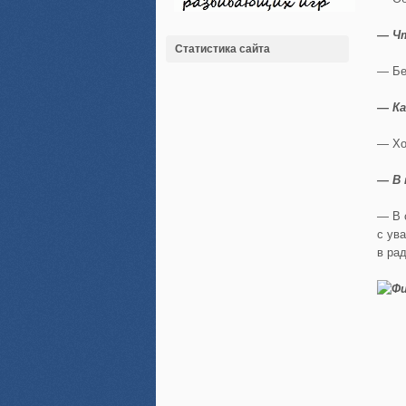
— Ч
Статистика сайта
— Бе
— Ка
— Хо
— В 
— В с
с ув
в рад