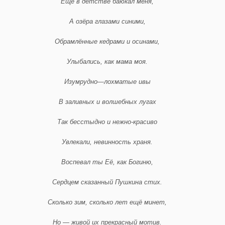
Ещё в детстве баюкал меня,
А озёра глазами синими,
Обрамлённые кедрами и осинами,
Улыбались, как мама моя.
Изумрудно
—
лохматые ивы
В заливных и волшебных лугах
Так бесстыдно и нежно-красиво
Увлекали, невинность храня.
Воспевал ты Её, как Богиню,
Сердцем сказанный Пушкина стих.
Сколько зим, сколько лет ещё минет,
Но — живой их прекрасный мотив.