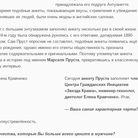
принадлежала его подруге Антуанетте.
 время подобные анкеты, показывающие вкусы, стремления и убеждения
лнявших их людей, были очень модны в английских салонах.
т с большим энтузиазмом заполнял анкету несколько раз в своей жизни.
24-м году была обнаружена рукопись с его ответами, датируемая 1890-
дом. Сам Пруст опросник не составлял, подобные анкеты появились ещё
го рождения, однако именно его ответы общественность признала
олее содержательными и оригинальными. Поэтому упомянутая анкета
а в историю под именем
Марселя Пруста
, превратившись в классическ
у интервью.
Сегодня
анкету Пруста
заполняет
чле
Центра Гражданских Инициатив
«Звезда Крама», инженер-технолог,
диетолог Елена Кравченко.
Итак,
— Ваша самая характерная черта
леустремлённость.
чества, которые Вы больше всего цените в мужчине?