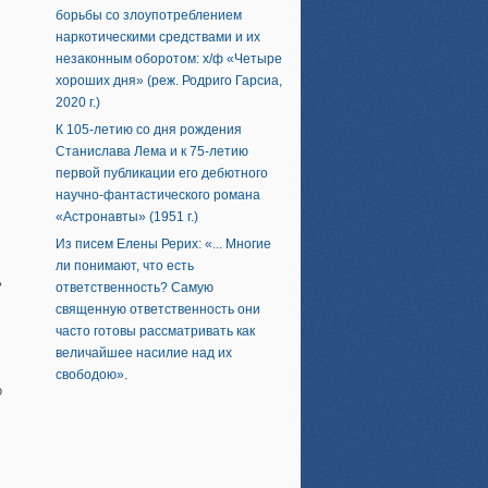
борьбы со злоупотреблением
наркотическими средствами и их
незаконным оборотом: х/ф «Четыре
хороших дня» (реж. Родриго Гарсиа,
2020 г.)
К 105-летию со дня рождения
Станислава Лема и к 75-летию
первой публикации его дебютного
научно-фантастического романа
«Астронавты» (1951 г.)
Из писем Елены Рерих: «... Многие
ли понимают, что есть
ь
ответственность? Самую
священную ответственность они
часто готовы рассматривать как
величайшее насилие над их
свободою».
о