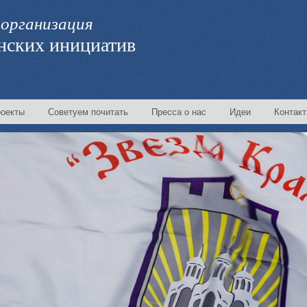
организация
нских инициатив
оекты
Советуем почитать
Пресса о нас
Идеи
Контак