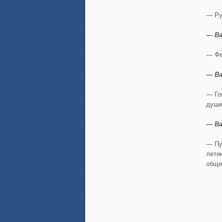
— Ру
— В
— Фе
— В
— Го
души
— В
— Пу
лети
обще