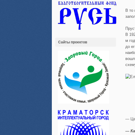
В то
запо
Прус
В 19
м го
Сайты проектов
до е
наиб
вошл
схем
— Це
— Ка