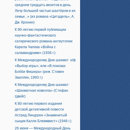
среднем тридцать визитов в день.
Лечу большей частью шахтёров и их
семьи...» (из романа «Цитадель», А.
Дж. Кронин)
К 90-летию первой публикации
научно-фантастического
сатирического романа-антиутопии
Карела Чапека «Война с
саламандрами» (1936 г.)
К Международному Дню шахмат: х/ф
«Выбор игры», или «В поисках
Бобби Фишера» (реж. Стивен
Заиллян, 1993 г.)
К Международному Дню шахмат:
«Шахматная новелла» (Стефан
Цвейг)
К 80-летию первого издания
детской детективной повести
Астрид Линдгрен «Знаменитый
сыщик Калле Блюмквист» (1946 г.)
26 июня — Международный День