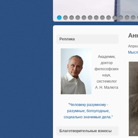
Ан
Реплика
Апрел
Мысл
Академик,
доктор
философских
наук,
системолог
А. Н. Малюта
''Человеку разумному -
разумные, богоугодные,
социально значимые дела.''
Благотворительные взносы