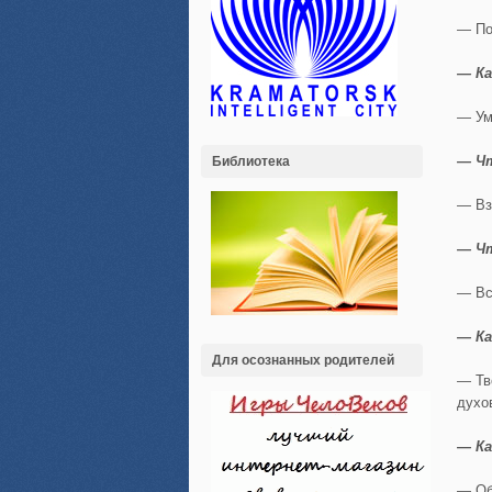
— По
— Ка
— Ум
— Чт
Библиотека
— Вз
— Ч
— Вс
— Ка
Для осознанных родителей
— Тв
духо
— Ка
— Об