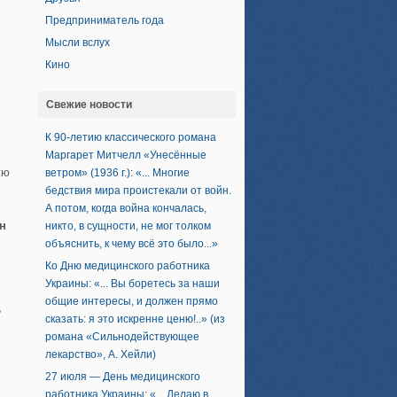
Предприниматель года
Мысли вслух
Кино
Свежие новости
К 90-летию классического романа
Маргарет Митчелл «Унесённые
ую
ветром» (1936 г.): «... Многие
бедствия мира проистекали от войн.
А потом, когда война кончалась,
н
никто, в сущности, не мог толком
объяснить, к чему всё это было...»
Ко Дню медицинского работника
Украины: «... Вы боретесь за наши
общие интересы, и должен прямо
?
сказать: я это искренне ценю!..» (из
романа «Сильнодействующее
лекарство», А. Хейли)
27 июля — День медицинского
работника Украины: «... Делаю в