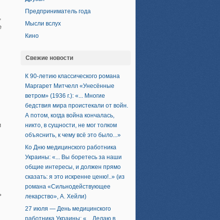
Предприниматель года
,
Мысли вслух
е
Кино
Свежие новости
К 90-летию классического романа
Маргарет Митчелл «Унесённые
ветром» (1936 г.): «... Многие
бедствия мира проистекали от войн.
А потом, когда война кончалась,
и
никто, в сущности, не мог толком
объяснить, к чему всё это было...»
Ко Дню медицинского работника
Украины: «... Вы боретесь за наши
общие интересы, и должен прямо
сказать: я это искренне ценю!..» (из
романа «Сильнодействующее
ь
лекарство», А. Хейли)
27 июля — День медицинского
работника Украины: «... Делаю в