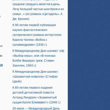
среднем тридцать визитов в день.
Лечу большей частью шахтёров и их
семьи...» (из романа «Цитадель», А.
и
Дж. Кронин)
К 90-летию первой публикации
научно-фантастического
сатирического романа-антиутопии
Карела Чапека «Война с
саламандрами» (1936 г.)
их
К Международному Дню шахмат: х/ф
к:
«Выбор игры», или «В поисках
Бобби Фишера» (реж. Стивен
69
Заиллян, 1993 г.)
К Международному Дню шахмат:
«Шахматная новелла» (Стефан
Цвейг)
К 80-летию первого издания
детской детективной повести
Астрид Линдгрен «Знаменитый
сыщик Калле Блюмквист» (1946 г.)
26 июня — Международный День