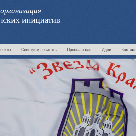
организация
нских инициатив
оекты
Советуем почитать
Пресса о нас
Идеи
Контак