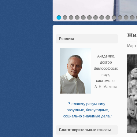
Жи
Реплика
Март
Академик,
доктор
философских
наук,
системолог
А. Н. Малюта
''Человеку разумному -
разумные, богоугодные,
социально значимые дела.''
Благотворительные взносы