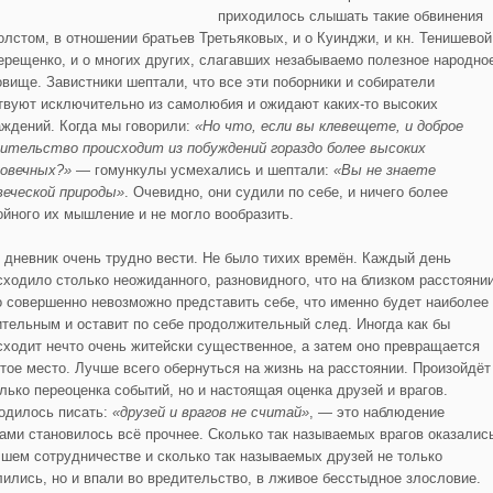
приходилось слышать такие обвинения
Толстом, в отношении братьев Третьяковых, и о Куинджи, и кн. Тенишевой
Терещенко, и о многих других, слагавших незабываемо полезное народно
овище. Завистники шептали, что все эти поборники и собиратели
твуют исключительно из самолюбия и ожидают каких-то высоких
аждений. Когда мы говорили:
«Но что, если вы клевещете, и доброе
ительство происходит из побуждений гораздо более высоких
ловечных?»
— гомункулы усмехались и шептали:
«Вы не знаете
веческой природы»
. Очевидно, они судили по себе, и ничего более
ойного их мышление и не могло вообразить.
 дневник очень трудно вести. Не было тихих времён. Каждый день
сходило столько неожиданного, разновидного, что на близком расстояни
о совершенно невозможно представить себе, что именно будет наиболее
ительным и оставит по себе продолжительный след. Иногда как бы
сходит нечто очень житейски существенное, а затем оно превращается
стое место. Лучше всего обернуться на жизнь на расстоянии. Произойдёт
олько переоценка событий, но и настоящая оценка друзей и врагов.
одилось писать:
«друзей и врагов не считай»
, — это наблюдение
дами становилось всё прочнее. Сколько так называемых врагов оказалис
чшем сотрудничестве и сколько так называемых друзей не только
лились, но и впали во вредительство, в лживое бесстыдное злословие.