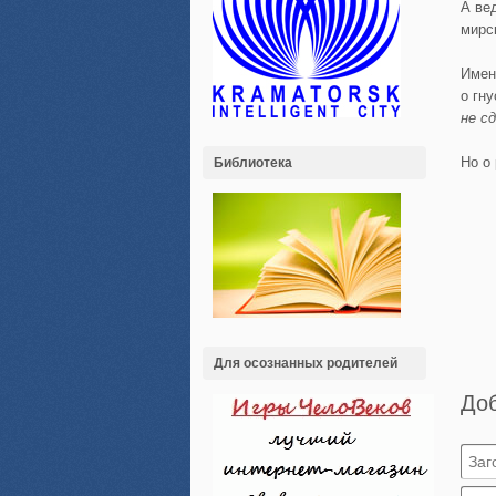
А ве
мирс
Имен
о гн
не с
Но о
Библиотека
Для осознанных родителей
До