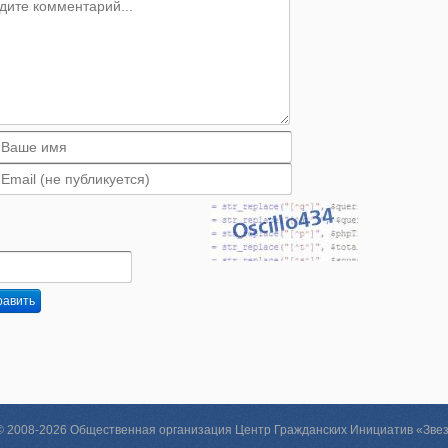
равить
 © 2008-2026 Общественная организация Центр Гражданских Инициатив «Зве