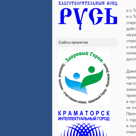
и о 
и о 
сокр
дейс
нагр
стро
Сайты проектов
и че
чело
дост
Даже
прои
част
знач
прои
в пу
не т
Прих
с го
в лу
отва