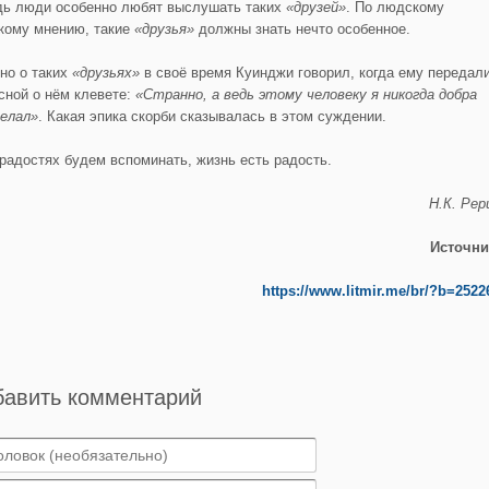
дь люди особенно любят выслушать таких
«друзей»
. По людскому
кому мнению, такие
«друзья»
должны знать нечто особенное.
но о таких
«друзьях»
в своё время Куинджи говорил, когда ему передал
усной о нём клевете:
«Странно, а ведь этому человеку я никогда добра
делал»
. Какая эпика скорби сказывалась в этом суждении.
 радостях будем вспоминать, жизнь есть радость.
Н.К. Рер
Источни
https://www.litmir.me/br/?b=2522
бавить комментарий