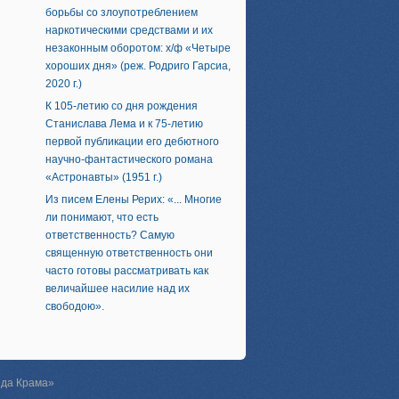
борьбы со злоупотреблением
наркотическими средствами и их
незаконным оборотом: х/ф «Четыре
хороших дня» (реж. Родриго Гарсиа,
2020 г.)
К 105-летию со дня рождения
Станислава Лема и к 75-летию
первой публикации его дебютного
научно-фантастического романа
«Астронавты» (1951 г.)
Из писем Елены Рерих: «... Многие
ли понимают, что есть
ответственность? Самую
священную ответственность они
часто готовы рассматривать как
величайшее насилие над их
свободою».
зда Крама»