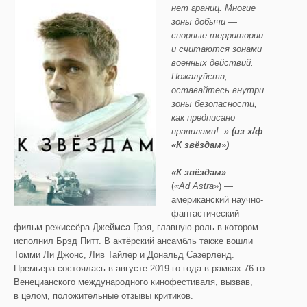
нет границ. Многие
зоны добычи —
спорные территории
и считаются зонами
военных действий.
Пожалуйста,
оставайтесь внутри
зоны безопасности,
как предписано
правилами!..»
(
из
х
/
ф
«К звёздам»)
«К звёздам»
(
«
Ad
Astra
»
) —
американский научно-
фантастический
фильм режиссёра Джеймса Грэя, главную роль в котором
исполнил Брэд Питт. В актёрский ансамбль также вошли
Томми Ли Джонс, Лив Тайлер и Дональд Сазерленд.
Премьера состоялась в августе 2019-го года в рамках 76-го
Венецианского международного кинофестиваля, вызвав,
в целом, положительные отзывы критиков.