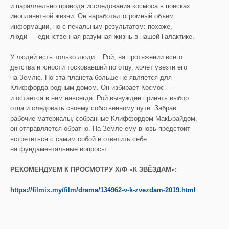
и параллельно проводя исследования космоса в поисках
инопланетной жизни. Он наработал огромный объём
информации, но с печальным результатом: похоже,
люди — единственная разумная жизнь в нашей Галактике.
У людей есть только люди... Рой, на протяжении всего
детства и юности тосковавший по отцу, хочет увезти его
на Землю. Но эта планета больше не является для
Клиффорда родным домом. Он избирает Космос —
и остаётся в нём навсегда. Рой вынужден принять выбор
отца и следовать своему собственному пути. Забрав
рабочие материалы, собранные Клиффордом МакБрайдом,
он отправляется обратно. На Земле ему вновь предстоит
встретиться с самим собой и ответить себе
на фундаментальные вопросы...
РЕКОМЕНДУЕМ К ПРОСМОТРУ Х/Ф «К ЗВЁЗДАМ»:
https://filmix.my/film/drama/134962-v-k-zvezdam-2019.html