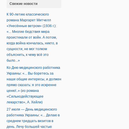
Свежие новости
К 90-летию классического
романа Маргарет Митчелл
«Унесённые ветром» (1936 г.):
«... Многие бедствия мира
проистекали от войн. А потом,
когда война кончалась, никто, в
сущности, не мог толком
объяснить, к чему всё это
было...»
Ко Дню медицинского работника
Украины: «... Вы боретесь за
наши общие интересы, и должен
прямо сказать: я это искренне
ценю!..» (из романа
«Сильнодействующее
лекарство», А. Хейли)
27 июля — День медицинского
работника Украины: «... Делаю в
среднем тридцать визитов в
день. Лечу большей частью