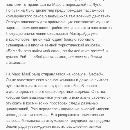
надлежит отправиться на Марс с пересадкой на Луне.
По пути на Луну диспетчер предупреждает пассажиров
коммерческого рейса о ведущихся там военных действиях.
Особую опасность для прибывающих составляют лунные
пираты, промышляющие грабежами и захватом заложников.
Гнетущие впечатления охватывают МакБрайда уже
в космопорте, где он наблюдает бойкую торговлю
сувенирами и вполне земной туристический ажиотаж.
«Если бы это видел мой отец, он бы всё тут разнёс!..»
—
думает Рой. —
«
Всё то
же самое, от чего мы бежим
с Земли...»
На Марс МакБрайд отправляется на корабле
«Цефей»
.
Он не чувствует себя членом команды и даже не считает
нужным скрывать свою внутреннюю обособленность,
и дело здесь не в его сверхсекретных задачах. От отца,
который был выдающимся учёным и всю жизнь стремился
отыскать в космических просторах следы разумных
цивилизаций, Рою передалось ощущение высокой миссии
исследователя космоса. Его раздражают примитивные
запросы большинства окружающих, рвущихся за пределы
Земли ради утверждения власти, расширения рынков