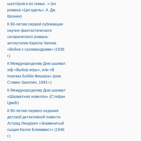
шахтёров и их семьи...» (из
романа «Цитадель», А. Дж.
Кронин)
К 90-летию первой публикации
научно-фантастического
сатирического романа-
антиутопии Карела Чапека
«Война с саламандрами» (1936
г.)
К Международному Дню шахмат:
х/ф «Выбор игры», или «В
поисках Бобби Фишера» (реж.
Стивен Заиллян, 1993 г.)
К Международному Дню шахмат:
«Шахматная новелла» (Стефан
Цвейг)
К 80-летию первого издания
детской детективной повести
Астрид Линдгрен «Знаменитый
сыщик Калле Блюмквист» (1946
г.)