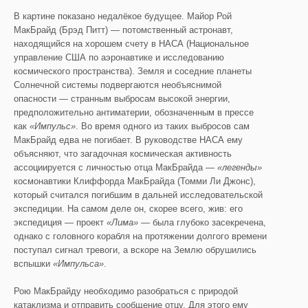
В картине показано недалёкое будущее. Майор Рой
МакБрайд (Брэд Питт) — потомственный астронавт,
находящийся на хорошем счету в НАСА (Национальное
управление США по аэронавтике и исследованию
космического пространства). Земля и соседние планеты
Солнечной системы подвергаются необъяснимой
опасности — странным выбросам высокой энергии,
предположительно антиматерии, обозначенным в прессе
как
«Импульс»
. Во время одного из таких выбросов сам
МакБрайд едва не погибает. В руководстве НАСА ему
объясняют, что загадочная космическая активность
ассоциируется с личностью отца МакБрайда —
«легенды»
космонавтики Клиффорда МакБрайда (Томми Ли Джонс),
который считался погибшим в дальней исследовательской
экспедиции. На самом деле он, скорее всего, жив: его
экспедиция — проект
«Лима»
— была глубоко засекречена,
однако с головного корабля на протяжении долгого времени
поступал сигнал тревоги, а вскоре на Землю обрушились
вспышки
«Импульса»
.
Рою МакБрайду необходимо разобраться с природой
катаклизма и отправить сообщение отцу. Для этого ему