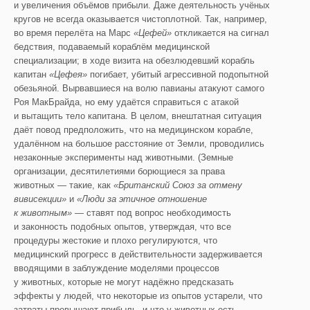
и увеличения объёмов прибыли. Даже деятельность учёных
кругов не всегда оказывается чистоплотной. Так, например,
во время перелёта на Марс
«Цефей»
откликается на сигнал
бедствия, подаваемый кораблём медицинской
специализации; в ходе визита на обезлюдевший корабль
капитан
«Цефея»
погибает, убитый агрессивной подопытной
обезьяной. Вырвавшиеся на волю павианы атакуют самого
Роя МакБрайда, но ему удаётся справиться с атакой
и вытащить тело капитана. В целом, внештатная ситуация
даёт повод предположить, что на медицинском корабле,
удалённом на большое расстояние от Земли, проводились
незаконные эксперименты над животными. (Земные
организации, десятилетиями борющиеся за права
животных — такие, как
«Британский Союз за отмену
вивисекции»
и
«Люди за этичное отношение
к животным»
— ставят под вопрос необходимость
и законность подобных опытов, утверждая, что все
процедуры жестокие и плохо регулируются, что
медицинский прогресс в действительности задерживается
вводящими в заблуждение моделями процессов
у животных, которые не могут надёжно предсказать
эффекты у людей, что некоторые из опытов устарели, что
затраты превышают прибыль, и что у животных есть