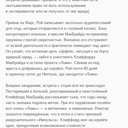
неотъемлемое право не быть используемыми
в экспериментах или не получать от них вреда).
Прибыв на Марс, Рой записывает несколько аудиопосланий
для отца, которые отправляются в глубокий космос. Базу
контролируют военные, и миссия МакБрайда по-прежнему
окружена строгой секретностью. Внезапно его отстраняют
от всякой деятельности и фактически помещают под арест.
Он узнаёт, что истинная цель
«Цефея»
, несущего на борту
ядерный заряд, — найти и уничтожить Клиффорда
МакБрайда и остатки проекта
«Лима»
. Сбежав из-под
ареста и добравшись до корабля, Рой почти 80 дней
в одиночку летит до Нептуна, где находится
«Лима»
.
Вопреки ожиданиям, встреча с отцом всё же происходит.
Постаревший и больной, разочарованный и ожесточённый
Клиффорд МакБрайд рассказывает сыну, что годы назад
часть экипажа подняла мятеж. При его подавлении погибли
все члены
«Лимы»
— и мятежники, и невиновные. Реактор
оказался повреждённым, что в итоге и стало причиной
разрушительного
«
Импульса
»
. Клиффорд жил на корабле
один, преодолевая всевозможные сложности