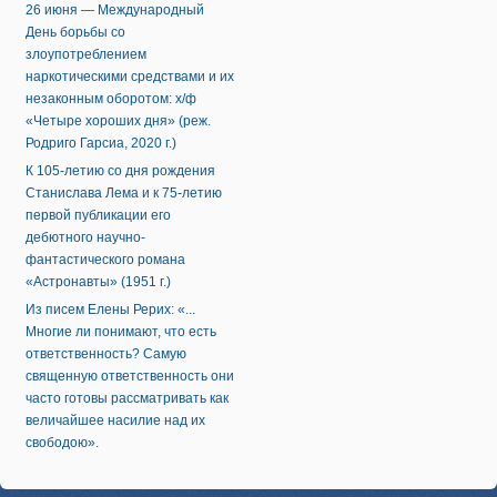
26 июня — Международный
День борьбы со
злоупотреблением
наркотическими средствами и их
незаконным оборотом: х/ф
«Четыре хороших дня» (реж.
Родриго Гарсиа, 2020 г.)
К 105-летию со дня рождения
Станислава Лема и к 75-летию
первой публикации его
дебютного научно-
фантастического романа
«Астронавты» (1951 г.)
Из писем Елены Рерих: «...
Многие ли понимают, что есть
ответственность? Самую
священную ответственность они
часто готовы рассматривать как
величайшее насилие над их
свободою».