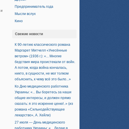
Предприниматель года
 и
Мысли вслух
Кино
Свежие новости
К 90-летию классического романа
Маргарет Митчелл «Унесённые
ветром» (1936 г.): «... Многие
бедствия мира проистекали от войн.
А потом, когда война кончалась,
никто, в сущности, не мог толком
объяснить, к чему всё это было...»
Ко Дню медицинского работника
Украины: «... Вы боретесь за наши
общие интересы, и должен прямо
сказать: я это искренне ценю!..» (из
романа «Сильнодействующее
лекарство», А. Хейли)
27 июля — День медицинского
работника Украины: «... Делаю в