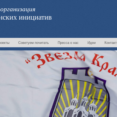
организация
нских инициатив
оекты
Советуем почитать
Пресса о нас
Идеи
Контак