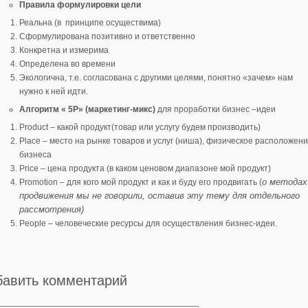
Правила формулировки цели
Реальна (в принципе осуществима)
Сформулирована позитивно и ответственно
Конкретна и измерима
Определена во времени
Экологична, т.е. согласована с другими целями, понятно «зачем» нам
нужно к ней идти.
Алгоритм « 5Р» (маркетинг-микс)
для проработки бизнес –идеи
Product – какой продукт(товар или услугу будем производить)
Place – место на рынке товаров и услуг (ниша), физическое расположен
бизнеса
Price – цена продукта (в каком ценовом диапазоне мой продукт)
о методах
Promotion – для кого мой продукт и как и буду его продвигать (
продвижения мы не говорили, оставив эту тему для отдельного
рассмотрения)
People – человеческие ресурсы для осуществления бизнес-идеи.
бавить комментарий