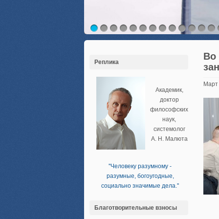
Во 
Реплика
за
Март
Академик,
доктор
философских
наук,
системолог
А. Н. Малюта
''Человеку разумному -
разумные, богоугодные,
социально значимые дела.''
Благотворительные взносы