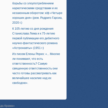
борьбы со злоупотреблением
наркотическими средствами и их
незаконным оборотом: х/ф «Четыре
хороших дня» (реж. Родриго Гарсиа,
2020 г.)
К 105-летию со дня рождения
Станислава Лема и к 75-летию
первой публикации его дебютного
научно-фантастического романа
«Астронавты» (1951 г.)
Из писем Елены Рерих: «... Многие
ли понимают, что есть
ответственность? Самую
священную ответственность они
часто готовы рассматривать как
величайшее насилие над их
свободою».
зда Крама»