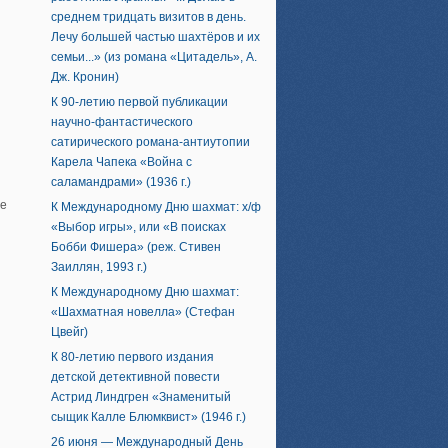
среднем тридцать визитов в день.
Лечу большей частью шахтёров и их
семьи...» (из романа «Цитадель», А.
Дж. Кронин)
К 90-летию первой публикации
научно-фантастического
сатирического романа-антиутопии
Карела Чапека «Война с
саламандрами» (1936 г.)
ие
К Международному Дню шахмат: х/ф
«Выбор игры», или «В поисках
Бобби Фишера» (реж. Стивен
Заиллян, 1993 г.)
К Международному Дню шахмат:
«Шахматная новелла» (Стефан
Цвейг)
К 80-летию первого издания
детской детективной повести
Астрид Линдгрен «Знаменитый
сыщик Калле Блюмквист» (1946 г.)
26 июня — Международный День