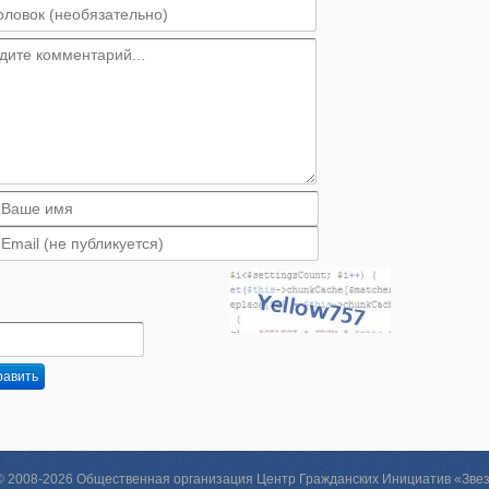
равить
 © 2008-2026 Общественная организация Центр Гражданских Инициатив «Зве