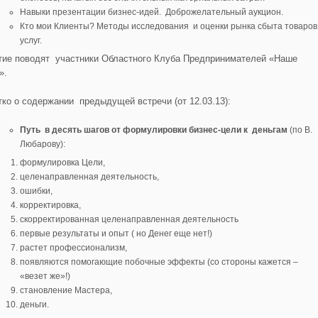
Навыки презентации бизнес-идей. Доброжелательный аукцион.
Кто мои Клиенты? Методы исследования и оценки рынка сбыта товаров
услуг.
тие поводят участники Областного Клуба Предпринимателей «Наше
».
тко о содержании предыдущей встречи (от 12.03.13):
Путь в десять шагов от формулировки бизнес-цели к деньгам
(по В.
Любарову):
формулировка Цели,
целенаправленная деятельность,
ошибки,
корректировка,
скорректированная целенаправленная деятельность
первые результаты и опыт ( но Денег еще нет!)
растет профессионализм,
появляются помогающие побочные эффекты (со стороны кажется –
«везет же»!)
становление Мастера,
деньги.